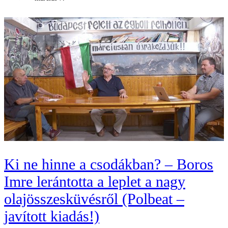
Ki ne hinne a csodákban? – Boros
Imre lerántotta a leplet a nagy
olajösszesküvésről (Polbeat –
javított kiadás!)