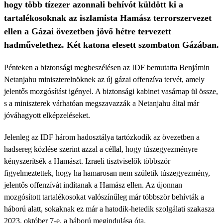
hogy több tízezer azonnali behívót küldött ki a
tartalékosoknak az iszlamista Hamász terrorszervezet
ellen a Gázai övezetben jövő hétre tervezett
hadművelethez. Két katona elesett szombaton Gázában.
Pénteken a biztonsági megbeszélésen az IDF bemutatta Benjámin
Netanjahu miniszterelnöknek az új gázai offenzíva tervét, amely
jelentős mozgósítást igényel. A biztonsági kabinet vasárnap ül össze,
s a miniszterek várhatóan megszavazzák a Netanjahu által már
jóváhagyott elképzeléseket.
Jelenleg az IDF három hadosztálya tartózkodik az övezetben a
hadsereg közlése szerint azzal a céllal, hogy túszegyezményre
kényszerítsék a Hamászt. Izraeli tisztviselők többször
figyelmeztettek, hogy ha hamarosan nem születik túszegyezmény,
jelentős offenzívát indítanak a Hamász ellen. Az újonnan
mozgósított tartalékosokat valószínűleg már többször behívták a
háború alatt, sokaknak ez már a hatodik-hetedik szolgálati szakasza
2023. október 7-e, a háború megindulása óta.