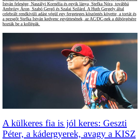
István felesége, Naszályi Kornélia és egyik lánya, Stefka Nóra, továbbá
Ambrózy Áron, Szabó Gergő és Szalai Szilárd. A Huth Gergely által
celebrált rendkívüli adást végül egy fergeteges köszöntés követte, a tortát és
a pezsgőt Stefka István kedvenc együttesének, az AC/DC-nek a dübörgésére
hozták be a kollégák.
A külkeres fia is jól keres: Geszti
Péter, a kádergyerek, avagy a KISZ