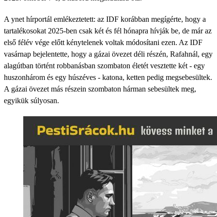
A ynet hírportál emlékeztetett: az IDF korábban megígérte, hogy a
tartalékosokat 2025-ben csak két és fél hónapra hívják be, de már az
első félév vége előtt kénytelenek voltak módosítani ezen. Az IDF
vasárnap bejelentette, hogy a gázai övezet déli részén, Rafahnál, egy
alagútban történt robbanásban szombaton életét vesztette két - egy
huszonhárom és egy húszéves - katona, ketten pedig megsebesültek.
A gázai övezet más részein szombaton hárman sebesültek meg,
egyikük súlyosan.