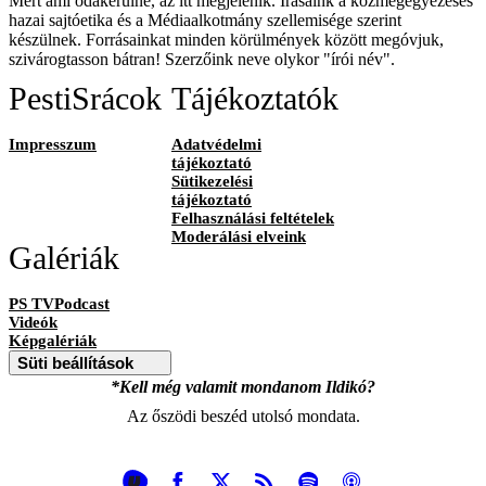
Mert ami odakerülne, az itt megjelenik. Írásaink a közmegegyezéses
hazai sajtóetika és a Médiaalkotmány szellemisége szerint
készülnek. Forrásainkat minden körülmények között megóvjuk,
szivárogtasson bátran! Szerzőink neve olykor "írói név".
PestiSrácok
Tájékoztatók
Impresszum
Adatvédelmi
tájékoztató
Sütikezelési
tájékoztató
Felhasználási feltételek
Moderálási elveink
Galériák
PS TVPodcast
Videók
Képgalériák
Süti beállítások
*Kell még valamit mondanom Ildikó?
Az őszödi beszéd utolsó mondata.