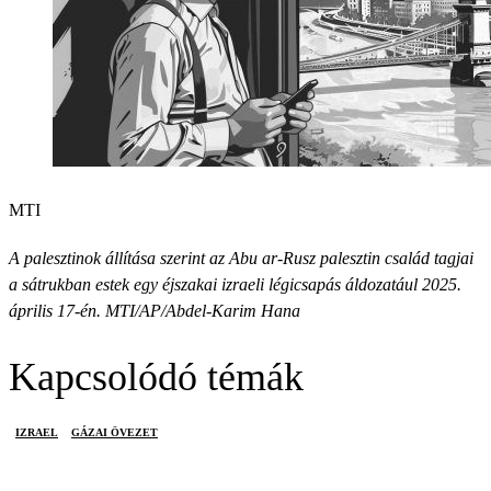
MTI
A palesztinok állítása szerint az Abu ar-Rusz palesztin család tagjai
a sátrukban estek egy éjszakai izraeli légicsapás áldozatául 2025.
április 17-én. MTI/AP/Abdel-Karim Hana
Kapcsolódó témák
IZRAEL
GÁZAI ÖVEZET