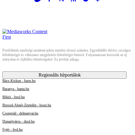
Portfóliónk minőségi tartalmat jelent minden olvasó számára. Egyedülálló elérést, országos
lefedettséget és változatos megjelenési lehetőséget biztosít. Folyamatosan keressük az új
irányokat és fejlődési lehetőségeket. Ez jövőnk záloga.
Regionális hírportálok
Bács-Kiskun - baon.hu
Baranya - bama.hu
Békés - beol.hu
Borsod-Abaúj-Zemplén - boon.hu
Csongrád - delmagyar.hu
Dunaújváros - duol.hu
Fejér - feol.hu