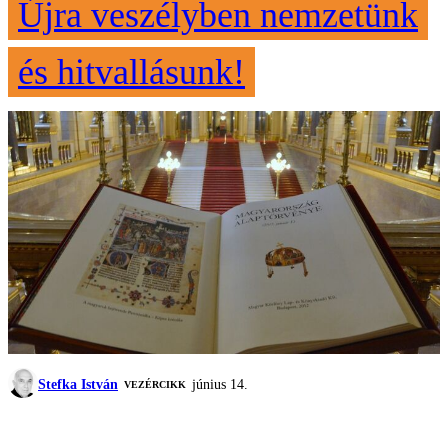
Újra veszélyben nemzetünk
és hitvallásunk!
Stefka István
június 14.
VEZÉRCIKK