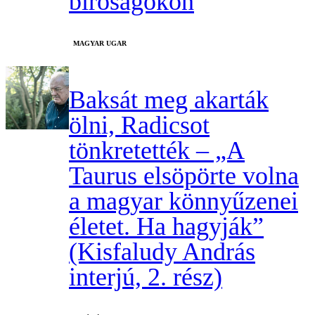
bíróságokon
MAGYAR UGAR
Baksát meg akarták
ölni, Radicsot
tönkretették – „A
Taurus elsöpörte volna
a magyar könnyűzenei
életet. Ha hagyják”
(Kisfaludy András
interjú, 2. rész)