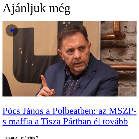
Ajánljuk még
Pócs János a Polbeatben: az MSZP-
s maffia a Tisza Pártban él tovább
március 7.
‎POLBEAT