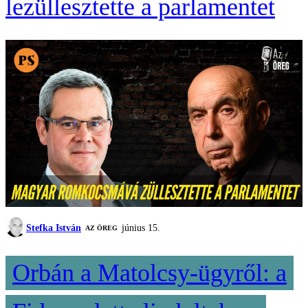
lezüllesztette a parlamentet
Stefka István
június 15.
AZ ÖREG
Orbán a Matolcsy-ügyről: a