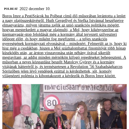
2022 december 10.
‎POLBEAT
Boros Imre a PestiSrácok.hu Polbeat című élő műsorában lerántotta a leplet
a nagy olajösszesküvésről. Huth Gergellyel és Stefka Istvánnal beszélgetve
elmagyarázta, milyen játszma zajlik az unió szankciós politikája mögött,
hogyan mesterkedett a magyar olajmulti, a Mol, hogy kikényszerítse az
üzemanyagár-stop feloldását még a kormány által tervezett szilveszteri
időpont előtt, és hogy miként fog megfizetni – a teljes szankciós
nyereségének kormányzati elvonásával – mindezért. Felmerült az is, hogy ki
hisz még a csodákban, hiszen a Mol százhalombattai finomítóját több hónap
küszködés után, az árstop visszavonása után néhány órával sikerült
megjavítani, az addig minden mérnökön kifogó repedéseket behegeszteni. A
műsorban a neves közgazdász beszélt Matolcsy György és a kormány
vitájának hátteréről is, és természetesen a Revolution '56 Szabadságharcos
Sörözőben jelen lévő vendégek ezúttal is kérdezhettek, sőt, komoly
világnézeti polémia is kibontakozott a kérdezők és Boros Imre között.