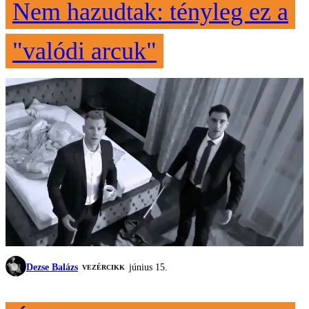
Nem hazudtak: tényleg ez a
"valódi arcuk"
Dezse Balázs
június 15.
VEZÉRCIKK