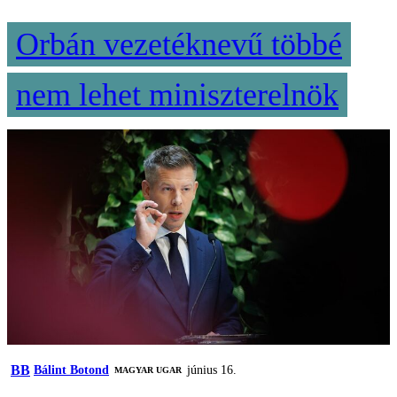
Orbán vezetéknevű többé
nem lehet miniszterelnök
BB
Bálint Botond
június 16.
MAGYAR UGAR