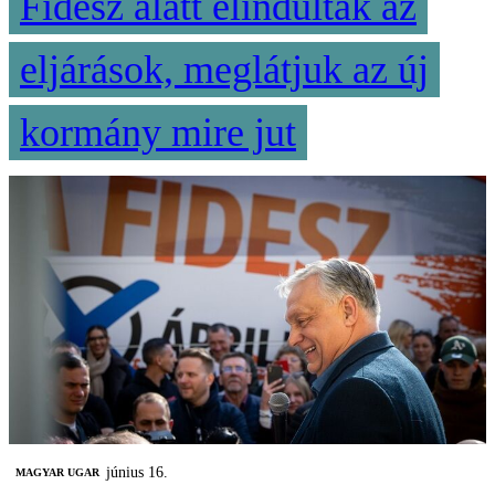
Fidesz alatt elindultak az
eljárások, meglátjuk az új
kormány mire jut
június 16.
MAGYAR UGAR