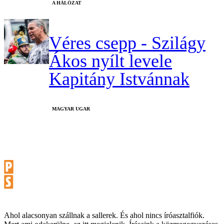
A HÁLÓZAT
Véres csepp - Szilágy
Ákos nyílt levele
Kapitány Istvánnak
MAGYAR UGAR
Ahol alacsonyan szállnak a sallerek. És ahol nincs íróasztalfiók.