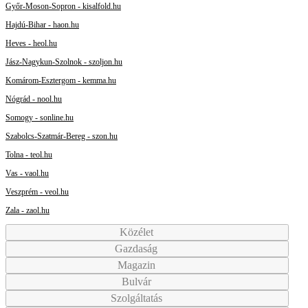
Győr-Moson-Sopron - kisalfold.hu
Hajdú-Bihar - haon.hu
Heves - heol.hu
Jász-Nagykun-Szolnok - szoljon.hu
Komárom-Esztergom - kemma.hu
Nógrád - nool.hu
Somogy - sonline.hu
Szabolcs-Szatmár-Bereg - szon.hu
Tolna - teol.hu
Vas - vaol.hu
Veszprém - veol.hu
Zala - zaol.hu
Közélet
Gazdaság
Magazin
Bulvár
Szolgáltatás