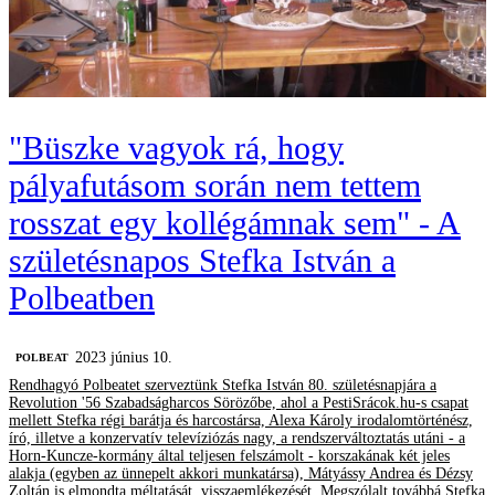
"Büszke vagyok rá, hogy
pályafutásom során nem tettem
rosszat egy kollégámnak sem" - A
születésnapos Stefka István a
Polbeatben
2023 június 10.
‎POLBEAT
Rendhagyó Polbeatet szerveztünk Stefka István 80. születésnapjára a
Revolution '56 Szabadságharcos Sörözőbe, ahol a PestiSrácok.hu-s csapat
mellett Stefka régi barátja és harcostársa, Alexa Károly irodalomtörténész,
író, illetve a konzervatív televíziózás nagy, a rendszerváltoztatás utáni - a
Horn-Kuncze-kormány által teljesen felszámolt - korszakának két jeles
alakja (egyben az ünnepelt akkori munkatársa), Mátyássy Andrea és Dézsy
Zoltán is elmondta méltatását, visszaemlékezését. Megszólalt továbbá Stefka