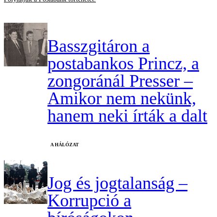
Basszgitáron a
postabankos Princz, a
zongoránál Presser –
Amikor nem nekünk,
hanem neki írták a dalt
A HÁLÓZAT
Jog és jogtalanság –
Korrupció a