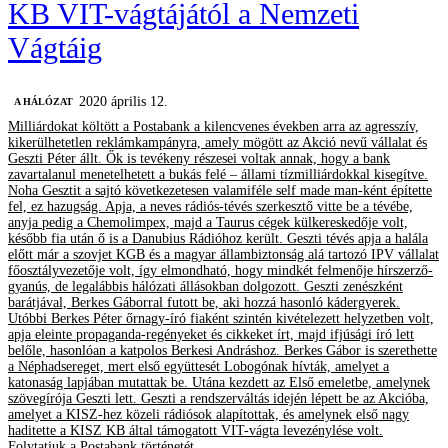
KB VIT-vágtájától a Nemzeti
Vágtáig
2020 április 12.
A HÁLÓZAT
Milliárdokat költött a Postabank a kilencvenes években arra az agresszív,
kikerülhetetlen reklámkampányra, amely mögött az Akció nevű vállalat és
Geszti Péter állt. Ők is tevékeny részesei voltak annak, hogy a bank
zavartalanul menetelhetett a bukás felé – állami tízmilliárdokkal kisegítve.
Noha Gesztit a sajtó következetesen valamiféle self made man-ként építette
fel, ez hazugság. Apja, a neves rádiós-tévés szerkesztő vitte be a tévébe,
anyja pedig a Chemolimpex, majd a Taurus cégek külkereskedője volt,
később fia után ő is a Danubius Rádióhoz került. Geszti tévés apja a halála
előtt már a szovjet KGB és a magyar állambiztonság alá tartozó IPV vállalat
főosztályvezetője volt, így elmondható, hogy mindkét felmenője hírszerző-
gyanús, de legalábbis hálózati állásokban dolgozott. Geszti zenészként
barátjával, Berkes Gáborral futott be, aki hozzá hasonló kádergyerek.
Utóbbi Berkes Péter őrnagy-író fiaként szintén kivételezett helyzetben volt,
apja eleinte propaganda-regényeket és cikkeket írt, majd ifjúsági író lett
belőle, hasonlóan a katpolos Berkesi Andráshoz. Berkes Gábor is szerethette
a Néphadsereget, mert első együttesét Lobogónak hívták, amelyet a
katonaság lapjában mutattak be. Utána kezdett az Első emeletbe, amelynek
szövegírója Geszti lett. Geszti a rendszerváltás idején lépett be az Akcióba,
amelyet a KISZ-hez közeli rádiósok alapítottak, és amelynek első nagy
haditette a KISZ KB által támogatott VIT-vágta levezénylése volt.
Folytatjuk a Postabank történetét.