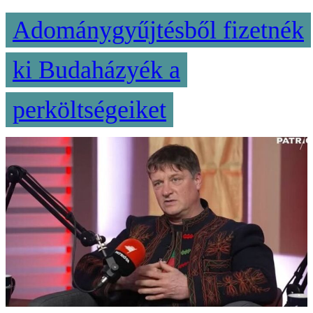
Adománygyűjtésből fizetnék
ki Budaházyék a
perköltségeiket