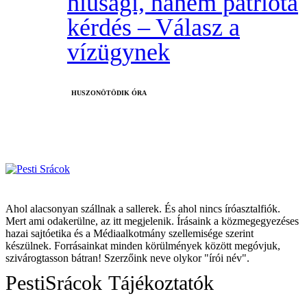
hiúsági, hanem patrióta
kérdés – Válasz a
vízügynek
HUSZONÖTÖDIK ÓRA
Ahol alacsonyan szállnak a sallerek. És ahol nincs íróasztalfiók.
Mert ami odakerülne, az itt megjelenik. Írásaink a közmegegyezéses
hazai sajtóetika és a Médiaalkotmány szellemisége szerint
készülnek. Forrásainkat minden körülmények között megóvjuk,
szivárogtasson bátran! Szerzőink neve olykor "írói név".
PestiSrácok
Tájékoztatók