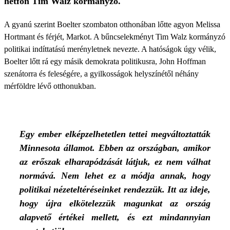
hétfőn Tim Walz kormányzó.
A gyanú szerint Boelter szombaton otthonában lőtte agyon Melissa
Hortmant és férjét, Markot. A bűncselekményt Tim Walz kormányzó
politikai indíttatású merényletnek nevezte. A hatóságok úgy vélik,
Boelter lőtt rá egy másik demokrata politikusra, John Hoffman
szenátorra és feleségére, a gyilkosságok helyszínétől néhány
mérföldre lévő otthonukban.
Egy ember elképzelhetetlen tettei megváltoztatták
Minnesota államot. Ebben az országban, amikor
az erőszak elharapódzását látjuk, ez nem válhat
normává. Nem lehet ez a módja annak, hogy
politikai nézeteltéréseinket rendezzük. Itt az ideje,
hogy újra elkötelezzük magunkat az ország
alapvető értékei mellett, és ezt mindannyian