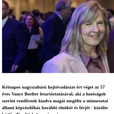
Kétnapos nagyszabású hajtóvadászat ért véget az 57
éves Vance Boelter letartóztatásával, aki a hatóságok
szerint rendőrnek kiadva magát megölte a minnesotai
állami képviselőház korábbi elnökét és férjét - közölte