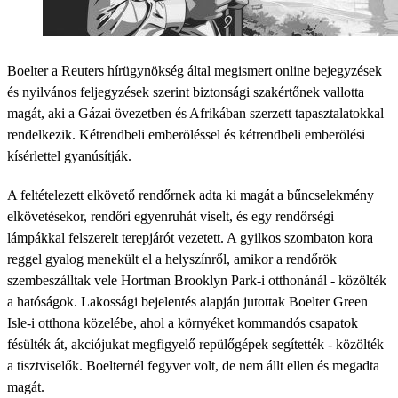
Boelter a Reuters hírügynökség által megismert online bejegyzések
és nyilvános feljegyzések szerint biztonsági szakértőnek vallotta
magát, aki a Gázai övezetben és Afrikában szerzett tapasztalatokkal
rendelkezik. Kétrendbeli emberöléssel és kétrendbeli emberölési
kísérlettel gyanúsítják.
A feltételezett elkövető rendőrnek adta ki magát a bűncselekmény
elkövetésekor, rendőri egyenruhát viselt, és egy rendőrségi
lámpákkal felszerelt terepjárót vezetett. A gyilkos szombaton kora
reggel gyalog menekült el a helyszínről, amikor a rendőrök
szembeszálltak vele Hortman Brooklyn Park-i otthonánál - közölték
a hatóságok. Lakossági bejelentés alapján jutottak Boelter Green
Isle-i otthona közelébe, ahol a környéket kommandós csapatok
fésülték át, akciójukat megfigyelő repülőgépek segítették - közölték
a tisztviselők. Boelternél fegyver volt, de nem állt ellen és megadta
magát.