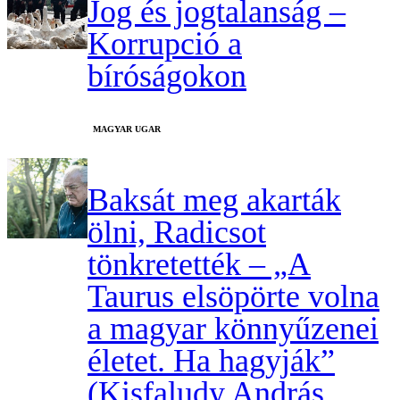
Jog és jogtalanság –
Korrupció a
bíróságokon
MAGYAR UGAR
Baksát meg akarták
ölni, Radicsot
tönkretették – „A
Taurus elsöpörte volna
a magyar könnyűzenei
életet. Ha hagyják”
(Kisfaludy András