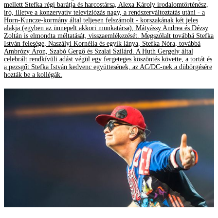
mellett Stefka régi barátja és harcostársa, Alexa Károly irodalomtörténész,
író, illetve a konzervatív televíziózás nagy, a rendszerváltoztatás utáni - a
Horn-Kuncze-kormány által teljesen felszámolt - korszakának két jeles
alakja (egyben az ünnepelt akkori munkatársa), Mátyássy Andrea és Dézsy
Zoltán is elmondta méltatását, visszaemlékezését. Megszólalt továbbá Stefka
István felesége, Naszályi Kornélia és egyik lánya, Stefka Nóra, továbbá
Ambrózy Áron, Szabó Gergő és Szalai Szilárd. A Huth Gergely által
celebrált rendkívüli adást végül egy fergeteges köszöntés követte, a tortát és
a pezsgőt Stefka István kedvenc együttesének, az AC/DC-nek a dübörgésére
hozták be a kollégák.