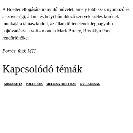
A Boelter elfogására irányuló művelet, amely több száz nyomozó és
a szövetségi, állami és helyi bűnüldöző szervek széles körének
munkájára támaszkodott, az állam történetének legnagyobb
hajtóvadászata volt - mondta Mark Bruley, Brooklyn Park
rendőrfőnöke.
Forrás, fotó: MTI
Kapcsolódó témák
MINNESOTA
POLITIKUS
MELISSA HORTMAN
GYILKOSSÁG