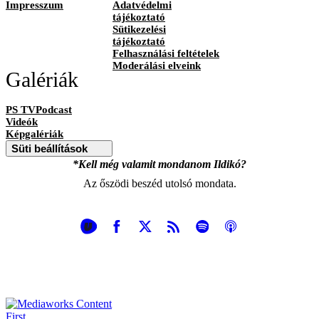
Impresszum
Adatvédelmi
tájékoztató
Sütikezelési
tájékoztató
Felhasználási feltételek
Moderálási elveink
Galériák
PS TVPodcast
Videók
Képgalériák
Süti beállítások
*Kell még valamit mondanom Ildikó?
Az őszödi beszéd utolsó mondata.