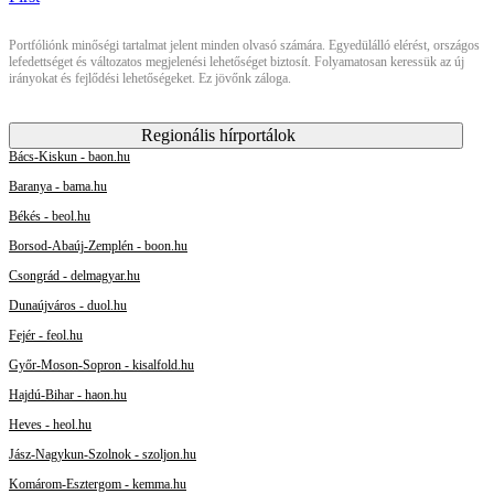
Portfóliónk minőségi tartalmat jelent minden olvasó számára. Egyedülálló elérést, országos
lefedettséget és változatos megjelenési lehetőséget biztosít. Folyamatosan keressük az új
irányokat és fejlődési lehetőségeket. Ez jövőnk záloga.
Regionális hírportálok
Bács-Kiskun - baon.hu
Baranya - bama.hu
Békés - beol.hu
Borsod-Abaúj-Zemplén - boon.hu
Csongrád - delmagyar.hu
Dunaújváros - duol.hu
Fejér - feol.hu
Győr-Moson-Sopron - kisalfold.hu
Hajdú-Bihar - haon.hu
Heves - heol.hu
Jász-Nagykun-Szolnok - szoljon.hu
Komárom-Esztergom - kemma.hu