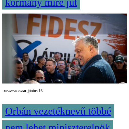
kormány mire jut
június 16.
MAGYAR UGAR
Orbán vezetéknevű többé
nem lehet miniszterelnök