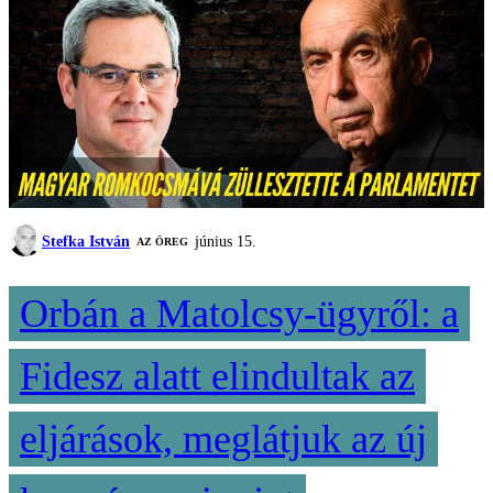
Stefka István
június 15.
AZ ÖREG
Orbán a Matolcsy-ügyről: a
Fidesz alatt elindultak az
eljárások, meglátjuk az új