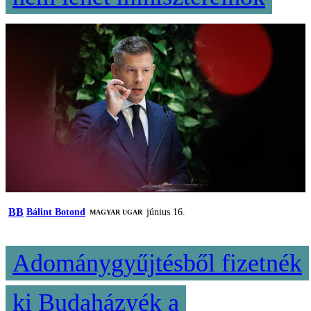
BB
Bálint Botond
június 16.
MAGYAR UGAR
Adománygyűjtésből fizetnék
ki Budaházyék a