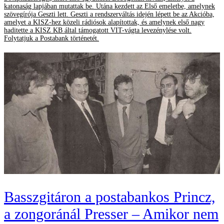
katonaság lapjában mutattak be. Utána kezdett az Első emeletbe, amelynek
szövegírója Geszti lett. Geszti a rendszerváltás idején lépett be az Akcióba,
amelyet a KISZ-hez közeli rádiósok alapítottak, és amelynek első nagy
haditette a KISZ KB által támogatott VIT-vágta levezénylése volt.
Folytatjuk a Postabank történetét.
Basszgitáron a postabankos Princz,
a zongoránál Presser – Amikor nem