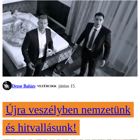
Dezse Balázs
június 15.
VEZÉRCIKK
Újra veszélyben nemzetünk
és hitvallásunk!