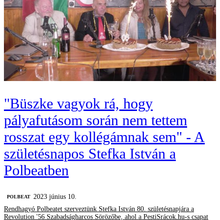
"Büszke vagyok rá, hogy
pályafutásom során nem tettem
rosszat egy kollégámnak sem" - A
születésnapos Stefka István a
Polbeatben
2023 június 10.
‎POLBEAT
Rendhagyó Polbeatet szerveztünk Stefka István 80. születésnapjára a
Revolution '56 Szabadságharcos Sörözőbe, ahol a PestiSrácok.hu-s csapat