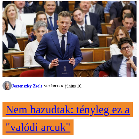
Jeszenszky Zsolt
június 16.
VEZÉRCIKK
Nem hazudtak: tényleg ez a
"valódi arcuk"