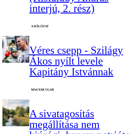
interjú, 2. rész)
A HÁLÓZAT
Véres csepp - Szilágy
Ákos nyílt levele
Kapitány Istvánnak
MAGYAR UGAR
A sivatagosítás
megállítása nem