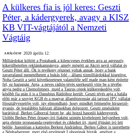
A külkeres fia is jól keres: Geszti
Péter, a kádergyerek, avagy a KISZ
KB VIT-vágtájától a Nemzeti
Vágtáig
2020 április 12.
A HÁLÓZAT
Milliárdokat költött a Postabank a kilencvenes években arra az agresszív,
kikerülhetetlen reklámkampányra, amely mögött az Akció nevű vállalat és
Geszti Péter állt. Ők is tevékeny részesei voltak annak, hogy a bank
zavartalanul menetelhetett a bukás felé – állami tízmilliárdokkal kisegítve.
Noha Gesztit a sajtó következetesen valamiféle self made man-ként építette
fel, ez hazugság. Apja, a neves rádiós-tévés szerkesztő vitte be a tévébe,
anyja pedig a Chemolimpex, majd a Taurus cégek külkereskedője volt,
később fia után ő is a Danubius Rádióhoz került. Geszti tévés apja a halála
előtt már a szovjet KGB és a magyar állambiztonság alá tartozó IPV vállalat
főosztályvezetője volt, így elmondható, hogy mindkét felmenője hírszerző-
gyanús, de legalábbis hálózati állásokban dolgozott. Geszti zenészként
barátjával, Berkes Gáborral futott be, aki hozzá hasonló kádergyerek.
Utóbbi Berkes Péter őrnagy-író fiaként szintén kivételezett helyzetben volt,
apja eleinte propaganda-regényeket és cikkeket írt, majd ifjúsági író lett
belőle, hasonlóan a katpolos Berkesi Andráshoz. Berkes Gábor is szerethette
a Néphadsereget, mert első együttesét Lobogónak hívták, amelyet a