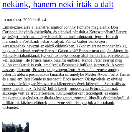
nekünk, hanem neki írták a dalt
2020 április 4.
A HÁLÓZAT
Emlékeznek arra a jelenetre, amikor Johnny Fontane megjelenik Don
Corleone lányának esküvőjén, és elénekel pár dalt a Keresztapában? Persze
segítséget is kért az amúgy Frank Sinatráról mintázott figura. Ha volt
merszünk a Postabank néhai királyát, Princz Gábor bankvezért
keresztapának nevezni az előző cikkünkben, akkor miért ne mondanánk ki,
hogy az ő udvari zenésze Presser Gábor volt? Presser nem csupán slágert írt
Princz Postabankjának (ez volt az egész ország által ismert Ezt egy életen át
kell játszani), de Princz másik bizalmi embere, Kende Péter szerint még
külön zenekaruk is volt, amellyel a Postabank bulikon játszottak. A vezér
basszusgitározott, Presser pedig zongorázott. A zseniális zenész amúgy
bekerült abba a postabankos tanácsba is, amelybe Mester Ákos, Forró Tamás
és a már említett Kende is tartozott. Erős névsor. Ők ügyeltek az elvileg
konzervatív Magyar Nemzetre a kilencvenes évek közepén... Szürreális az
egész, mégis igaz. A KISZ-ből érkezett, moszkovita Princz Gábornak
szüksége volt az arculatfestésre. Kultúremberként tetszelgett, és ehhez
megkapta a segítséget az általa támogatott, zömmel liberális értelmiségtől. A
milliárdok közben eltűntek, de a zene szólt. Folytatjuk a Postabank
történetét.