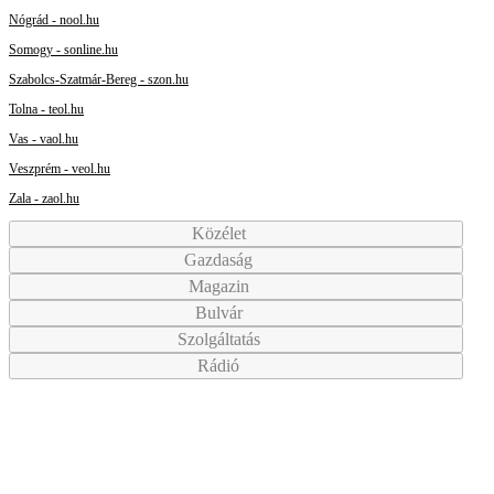
Nógrád - nool.hu
Somogy - sonline.hu
Szabolcs-Szatmár-Bereg - szon.hu
Tolna - teol.hu
Vas - vaol.hu
Veszprém - veol.hu
Zala - zaol.hu
Közélet
Gazdaság
Magazin
Bulvár
Szolgáltatás
Rádió