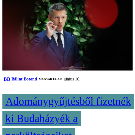
BB
Bálint Botond
június 16.
MAGYAR UGAR
Adománygyűjtésből fizetnék
ki Budaházyék a