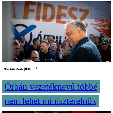
június 16.
MAGYAR UGAR
Orbán vezetéknevű többé
nem lehet miniszterelnök