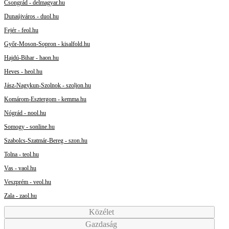
Csongrád - delmagyar.hu
Dunaújváros - duol.hu
Fejér - feol.hu
Győr-Moson-Sopron - kisalfold.hu
Hajdú-Bihar - haon.hu
Heves - heol.hu
Jász-Nagykun-Szolnok - szoljon.hu
Komárom-Esztergom - kemma.hu
Nógrád - nool.hu
Somogy - sonline.hu
Szabolcs-Szatmár-Bereg - szon.hu
Tolna - teol.hu
Vas - vaol.hu
Veszprém - veol.hu
Zala - zaol.hu
Közélet
Gazdaság