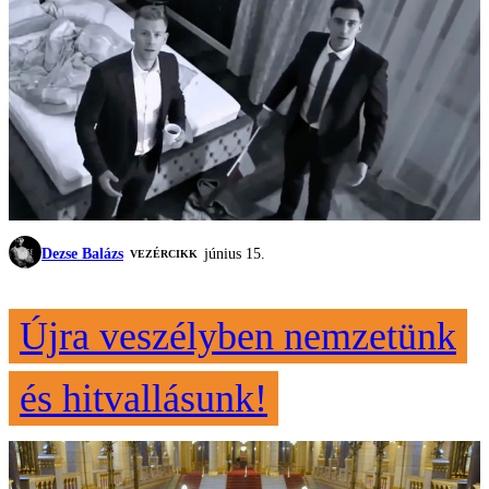
Dezse Balázs
június 15.
VEZÉRCIKK
Újra veszélyben nemzetünk
és hitvallásunk!