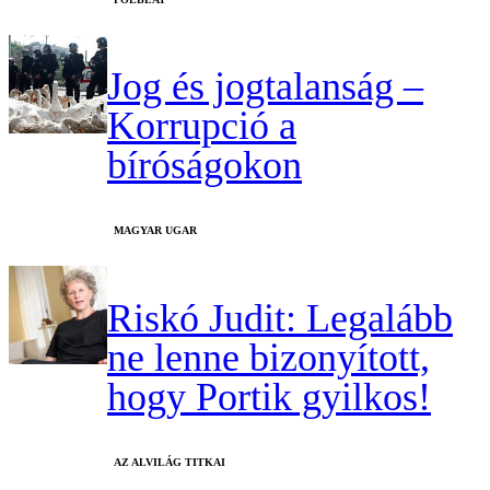
Jog és jogtalanság –
Korrupció a
bíróságokon
MAGYAR UGAR
Riskó Judit: Legalább
ne lenne bizonyított,
hogy Portik gyilkos!
AZ ALVILÁG TITKAI