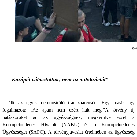
Szá
Európát választottuk, nem az autokráciát”
– állt az egyik demonstráló transzparensén. Egy másik így
fogalmazott: „Az apám nem ezért halt meg.”A törvény új
hatásköröket ad az ügyészségnek, megkerülve ezzel a
Korrupcióellenes Hivatalt (NABU) és a Korrupcióellenes
Ügyészséget (SAPO). A törvényjavaslat értelmében az ügyészség