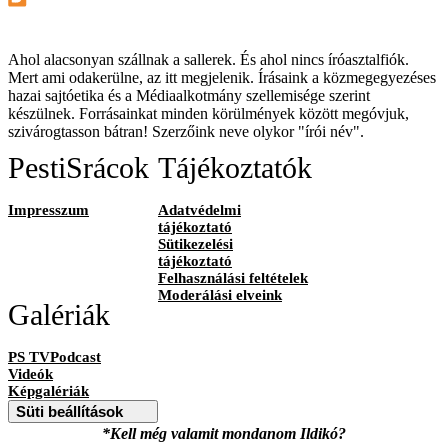
Ahol alacsonyan szállnak a sallerek. És ahol nincs íróasztalfiók.
Mert ami odakerülne, az itt megjelenik. Írásaink a közmegegyezéses
hazai sajtóetika és a Médiaalkotmány szellemisége szerint
készülnek. Forrásainkat minden körülmények között megóvjuk,
szivárogtasson bátran! Szerzőink neve olykor "írói név".
PestiSrácok
Tájékoztatók
Impresszum
Adatvédelmi
tájékoztató
Sütikezelési
tájékoztató
Felhasználási feltételek
Moderálási elveink
Galériák
PS TVPodcast
Videók
Képgalériák
Süti beállítások
*Kell még valamit mondanom Ildikó?