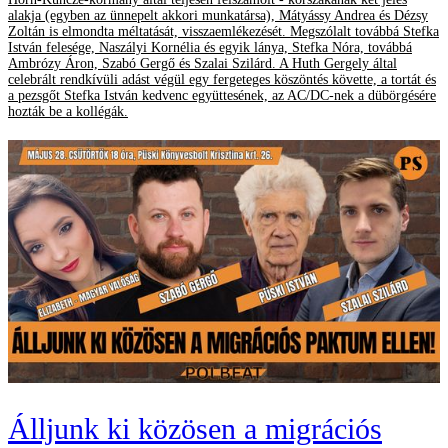
alakja (egyben az ünnepelt akkori munkatársa), Mátyássy Andrea és Dézsy
Zoltán is elmondta méltatását, visszaemlékezését. Megszólalt továbbá Stefka
István felesége, Naszályi Kornélia és egyik lánya, Stefka Nóra, továbbá
Ambrózy Áron, Szabó Gergő és Szalai Szilárd. A Huth Gergely által
celebrált rendkívüli adást végül egy fergeteges köszöntés követte, a tortát és
a pezsgőt Stefka István kedvenc együttesének, az AC/DC-nek a dübörgésére
hozták be a kollégák.
Álljunk ki közösen a migrációs