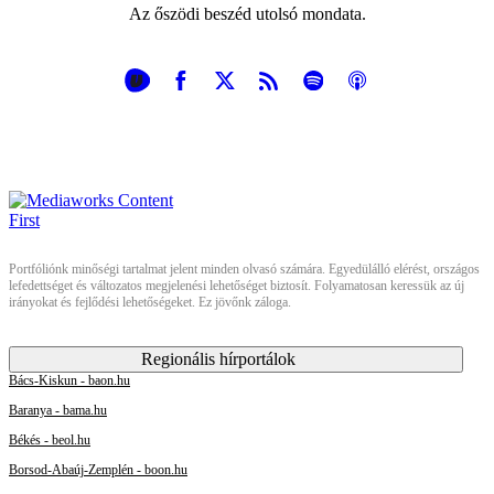
Az őszödi beszéd utolsó mondata.
Portfóliónk minőségi tartalmat jelent minden olvasó számára. Egyedülálló elérést, országos
lefedettséget és változatos megjelenési lehetőséget biztosít. Folyamatosan keressük az új
irányokat és fejlődési lehetőségeket. Ez jövőnk záloga.
Regionális hírportálok
Bács-Kiskun - baon.hu
Baranya - bama.hu
Békés - beol.hu
Borsod-Abaúj-Zemplén - boon.hu