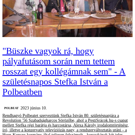
"Büszke vagyok rá, hogy
pályafutásom során nem tettem
rosszat egy kollégámnak sem" - A
születésnapos Stefka István a
Polbeatben
2023 június 10.
‎POLBEAT
Rendhagyó Polbeatet szerveztünk Stefka István 80. születésnapjára a
Revolution '56 Szabadságharcos Sörözőbe, ahol a PestiSrácok.hu-s csapat
mellett Stefka régi barátja és harcostársa, Alexa Károly irodalomtörténész,
író, illetve a konzervatív televíziózás nagy, a rendszerváltoztatás utáni - a
Horn-Kuncze-kormány által teljesen felszámolt - korszakának két jeles