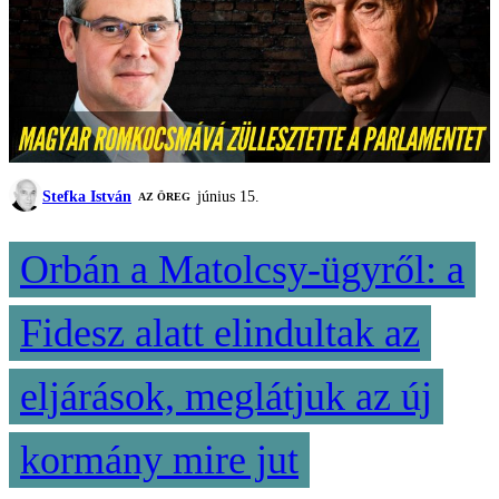
Stefka István
június 15.
AZ ÖREG
Orbán a Matolcsy-ügyről: a
Fidesz alatt elindultak az
eljárások, meglátjuk az új
kormány mire jut