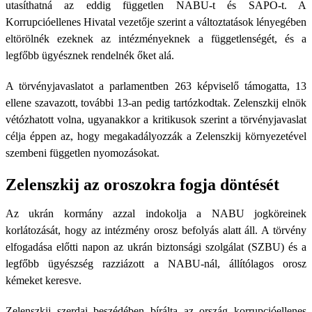
utasíthatná az eddig független NABU-t és SAPO-t. A
Korrupcióellenes Hivatal vezetője szerint a változtatások lényegében
eltörölnék ezeknek az intézményeknek a függetlenségét, és a
legfőbb ügyésznek rendelnék őket alá.
A törvényjavaslatot a parlamentben 263 képviselő támogatta, 13
ellene szavazott, további 13-an pedig tartózkodtak. Zelenszkij elnök
vétózhatott volna, ugyanakkor a kritikusok szerint a törvényjavaslat
célja éppen az, hogy megakadályozzák a Zelenszkij környezetével
szembeni független nyomozásokat.
Zelenszkij az oroszokra fogja döntését
Az ukrán kormány azzal indokolja a NABU jogköreinek
korlátozását, hogy az intézmény orosz befolyás alatt áll. A törvény
elfogadása előtti napon az ukrán biztonsági szolgálat (SZBU) és a
legfőbb ügyészség razziázott a NABU-nál, állítólagos orosz
kémeket keresve.
Zelenszkij szerdai beszédében bírálta az ország korrupcióellenes