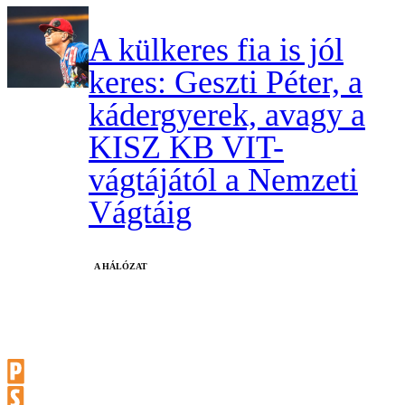
A külkeres fia is jól
keres: Geszti Péter, a
kádergyerek, avagy a
KISZ KB VIT-
vágtájától a Nemzeti
Vágtáig
A HÁLÓZAT