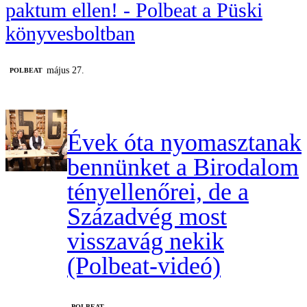
paktum ellen! - Polbeat a Püski
könyvesboltban
május 27.
‎POLBEAT
Évek óta nyomasztanak
bennünket a Birodalom
tényellenőrei, de a
Századvég most
visszavág nekik
(Polbeat-videó)
‎POLBEAT