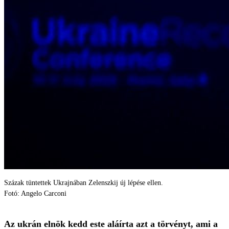
Százak tüntettek Ukrajnában Zelenszkij új lépése ellen.
Fotó: Angelo Carconi
Az ukrán elnök kedd este aláírta azt a törvényt, ami a