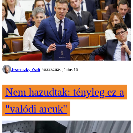
Jeszenszky Zsolt
június 16.
VEZÉRCIKK
Nem hazudtak: tényleg ez a
"valódi arcuk"