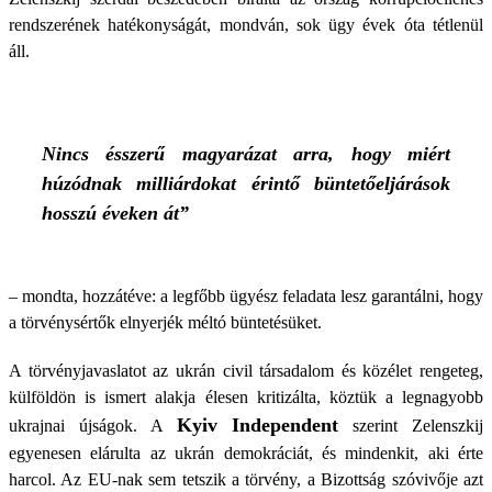
rendszerének hatékonyságát, mondván, sok ügy évek óta tétlenül
áll.
Nincs ésszerű magyarázat arra, hogy miért
húzódnak milliárdokat érintő büntetőeljárások
hosszú éveken át”
– mondta, hozzátéve: a legfőbb ügyész feladata lesz garantálni, hogy
a törvénysértők elnyerjék méltó büntetésüket.
A törvényjavaslatot az ukrán civil társadalom és közélet rengeteg,
külföldön is ismert alakja élesen kritizálta, köztük a legnagyobb
Kyiv Independent
ukrajnai újságok. A
szerint Zelenszkij
egyenesen elárulta az ukrán demokráciát, és mindenkit, aki érte
harcol. Az EU-nak sem tetszik a törvény, a Bizottság szóvivője azt