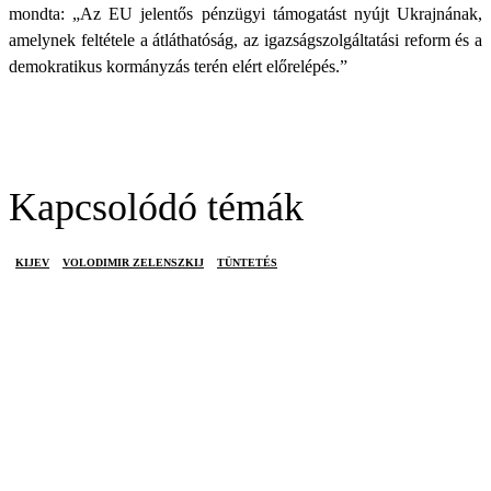
mondta: „Az EU jelentős pénzügyi támogatást nyújt Ukrajnának,
amelynek feltétele a átláthatóság, az igazságszolgáltatási reform és a
demokratikus kormányzás terén elért előrelépés.”
Kapcsolódó témák
KIJEV
VOLODIMIR ZELENSZKIJ
TÜNTETÉS