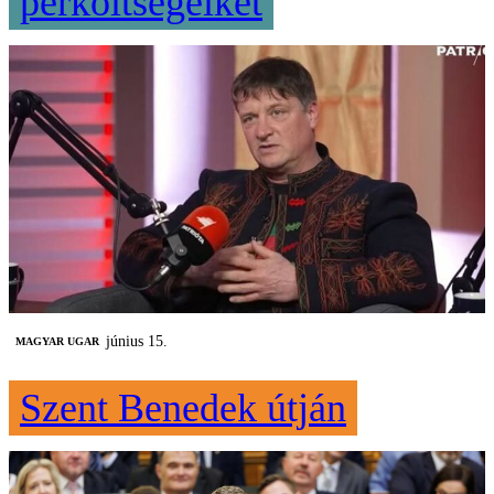
perköltségeiket
június 15.
MAGYAR UGAR
Szent Benedek útján