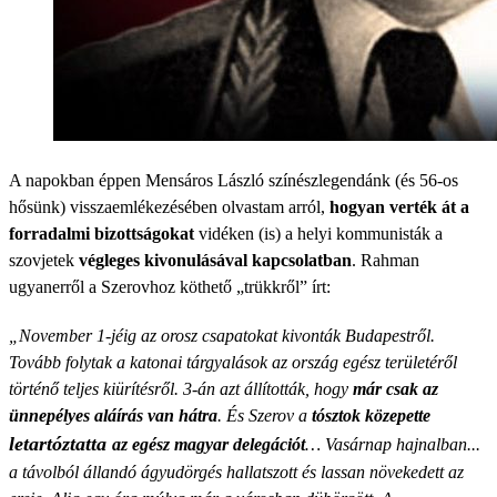
A napokban éppen Mensáros László színészlegendánk (és 56-os
hősünk) visszaemlékezésében olvastam arról,
hogyan verték át a
forradalmi bizottságokat
vidéken (is) a helyi kommunisták a
szovjetek
végleges kivonulásával kapcsolatban
. Rahman
ugyanerről a Szerovhoz köthető „trükkről” írt:
„November 1-jéig az orosz csapatokat kivonták Budapestről.
Tovább folytak a katonai tárgyalások az ország egész területéről
történő teljes kiürítésről. 3-án azt állították, hogy
már csak az
ünnepélyes aláírás van hátra
. És Szerov a
tósztok közepette
letartóztatta
az egész magyar delegációt
… Vasárnap hajnalban...
a távolból állandó ágyudörgés hallatszott és lassan növekedett az