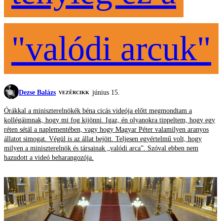
"valódi arcuk"
Dezse Balázs
június 15.
VEZÉRCIKK
Órákkal a miniszterelnökék béna cicás videója előtt megmondtam a
kollégáimnak, hogy mi fog kijönni. Igaz, én olyanokra tippeltem, hogy egy
réten sétál a naplementében, vagy hogy Magyar Péter valamilyen aranyos
állatot simogat. Végül is az állat bejött. Teljesen egyértelmű volt, hogy
milyen a miniszterelnök és társainak „valódi arca”. Szóval ebben nem
hazudott a videó beharangozója.