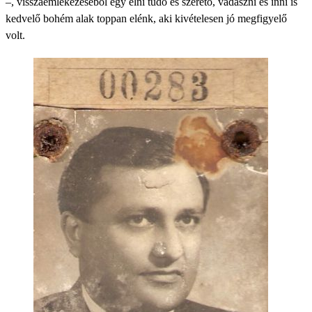
–, visszaemlékezéséből egy élni tudó és szerető, vadászni és inni is
kedvelő bohém alak toppan elénk, aki kivételesen jó megfigyelő
volt.