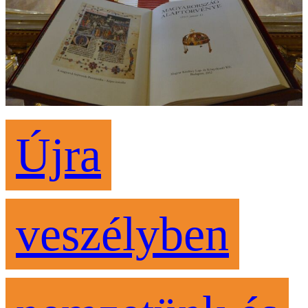
Újra
veszélyben