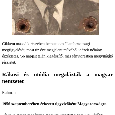
Cikkem második részében bemutatom állambiztonsági
megfigyelését, most tíz éve megjelent művéből idézek néhány
érzékletes, '56 napjait talán kiegészítő, más fénytörésben megvilágító
részletet.
Rákosi és utódia megalázták a magyar
nemzetet
Rahman
1956 szeptemberében érkezett ügyvivőként Magyarországra