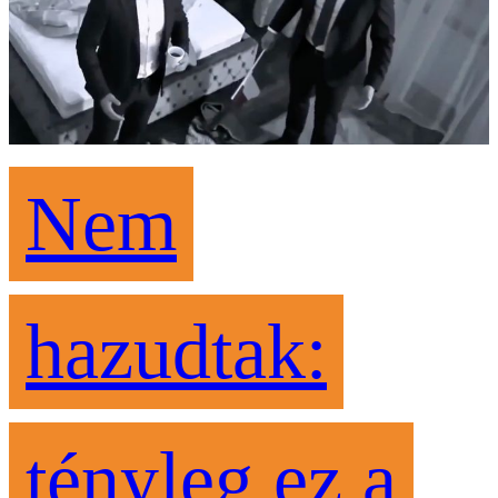
Nem
hazudtak:
tényleg ez a