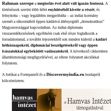
Rahman szerepe
a
megtorlás évei alatt vált igazán fontossá
. A
történészek szerint több ítélet
enyhítéséből kivette a részét
, és
felnyitotta – vagy legalábbis megpróbálta – az indiai kormány
szemét a rákosistából éppen kádárivá átlényegülő „demokratikus”
Magyarországgal kapcsolatban. Az indiai diplomata
visszaemlékezésének egyébként csak első része foglalkozik a
forradalommal, a további fejezetekből sok minden kiderül a
kádári
hétköznapokról, diplomáciai beszélgetésekről vagy éppen
ivászatokkal egybekötött vadászatokról
. A következő cikkemben
állambiztonsági megfigyelésével, az ellene folytatott akciókkal
folytatom.
Discovermyindia.eu
A fotókat a Fortepanról és a
honlapról
kölcsönöztem.