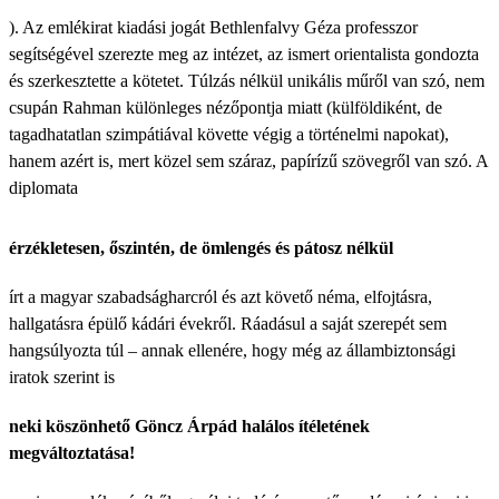
). Az emlékirat kiadási jogát Bethlenfalvy Géza professzor
segítségével szerezte meg az intézet, az ismert orientalista gondozta
és szerkesztette a kötetet. Túlzás nélkül unikális műről van szó, nem
csupán Rahman különleges nézőpontja miatt (külföldiként, de
tagadhatatlan szimpátiával követte végig a történelmi napokat),
hanem azért is, mert közel sem száraz, papírízű szövegről van szó. A
diplomata
érzékletesen, őszintén, de ömlengés és pátosz nélkül
írt a magyar szabadságharcról és azt követő néma, elfojtásra,
hallgatásra épülő kádári évekről. Ráadásul a saját szerepét sem
hangsúlyozta túl – annak ellenére, hogy még az állambiztonsági
iratok szerint is
neki köszönhető Göncz Árpád halálos ítéletének
megváltoztatása!