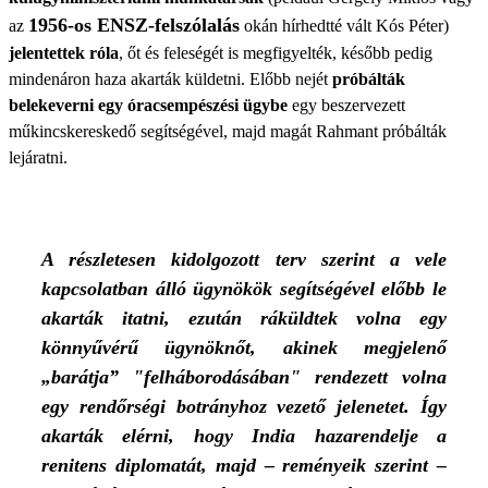
1956-os ENSZ-felszólalás
az
okán hírhedtté vált Kós Péter)
jelentettek róla
, őt és feleségét is megfigyelték, később pedig
mindenáron haza akarták küldetni. Előbb nejét
próbálták
belekeverni egy óracsempészési ügybe
egy beszervezett
műkincskereskedő segítségével, majd magát Rahmant próbálták
lejáratni.
A részletesen kidolgozott terv szerint a vele
kapcsolatban álló ügynökök segítségével előbb le
akarták itatni, ezután ráküldtek volna egy
könnyűvérű ügynöknőt, akinek megjelenő
„barátja” "felháborodásában" rendezett volna
egy rendőrségi botrányhoz vezető jelenetet. Így
akarták elérni, hogy India hazarendelje a
renitens diplomatát, majd – reményeik szerint –