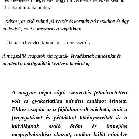
, és tökéletesen megértette, hogy mi vezetett a hetekkel később
kirobbant forradalomhoz:
„Rákosi, az első számú pártvezér és kormányzó nekilátott és úgy
működött, mint a
mészáros a vágóhídon
– írta az embertelen kommunista rendszerről. –
A megszálló csapatok támogatták:
levadásztak mindenkit és
mindent a horthystáktól kezdve a karórákig
.
A magyar népet sújtó szenvedés felmérhetetlen
volt és gyakorlatilag minden családot érintett.
Ehhez csupán az a fájdalom volt mérhető, amit a
fenyegetéssel és példákkal kikényszerített és a
külvilágnak szóló öröm és ünneplés
megnyilvánulása okozott, amikor hálát mímelve