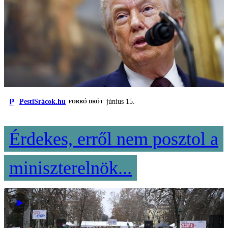
P
PestiSrácok.hu
június 15.
FORRÓ DRÓT
Érdekes, erről nem posztol a
miniszterelnök...