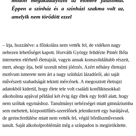
módon megakadályozni az előbbre jutásomat.
Éppen a színház és a színházi szakma volt az,
amelyik nem törődött ezzel
– írja, hozzátéve: a főiskolára nem vették fel, de vidéken nagy
nehezen lehetőséget kapott. Horváth György felidézte Pintér Béla
interneten elérhető életrajzát, vagyis annak konszolidáltabb részeit,
mert, ahogy írja, belé szorult némi jóérzés. Azért néhány életrajzi
motívum ismerete nem árt a nagy színházi lázadóról, aki saját
művészeti szabadságát tekinti mércének. A megosztott életrajzi
adatokból kiderül, hogy élete tele volt családi konfliktusokkal:
alkoholista apjával például két évig úgy éltek egy fedél alatt, hogy
nem szóltak egymáshoz. Tanulmányi nehézségei miatt gimnáziumba
sem mehetett, központifűtés-szerelőnek jelentkezett egy barátjával,
de gerincferdülése miatt nem vették fel, végül bőrdíszművesnek
tanult. Saját alkoholproblémáit még a színpadon is megörökítette.