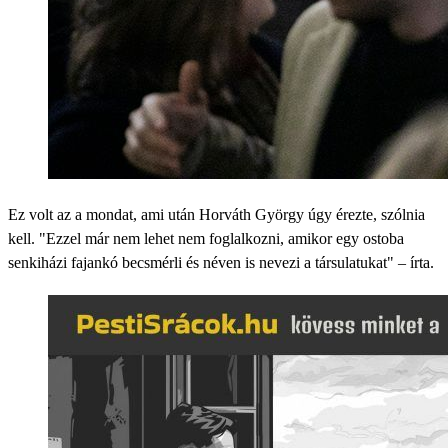
Ez volt az a mondat, ami után Horváth György úgy érezte, szólnia
kell. "Ezzel már nem lehet nem foglalkozni, amikor egy ostoba
senkiházi fajankó becsmérli és néven is nevezi a társulatukat" – írta.