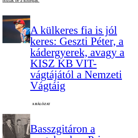
hozták be a kollégák.
A külkeres fia is jól
keres: Geszti Péter, a
kádergyerek, avagy a
KISZ KB VIT-
vágtájától a Nemzeti
Vágtáig
A HÁLÓZAT
Basszgitáron a