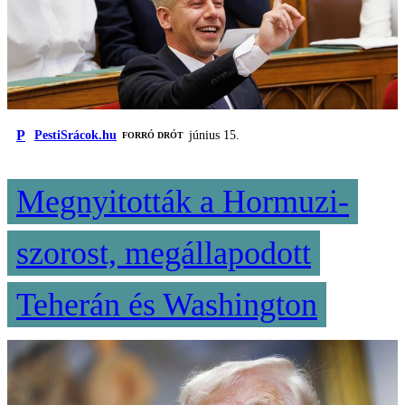
P
PestiSrácok.hu
június 15.
FORRÓ DRÓT
Megnyitották a Hormuzi-
szorost, megállapodott
Teherán és Washington