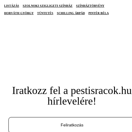
LISTÁZÁS
SZOLNOKI SZIGLIGETI SZÍNHÁZ
SZÍNHÁZTÖRVÉNY
HORVÁTH GYÖRGY
TÜNTETÉS
SCHILLING ÁRPÁD
PINTÉR BÉLA
Iratkozz fel a pestisracok.hu
hírlevelére!
Feliratkozás