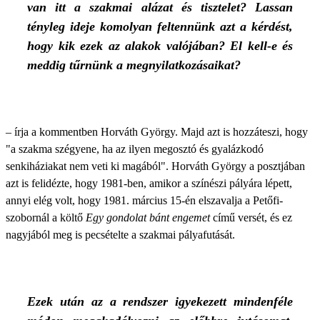
van itt a szakmai alázat és tisztelet? Lassan
tényleg ideje komolyan feltennünk azt a kérdést,
hogy kik ezek az alakok valójában? El kell-e és
meddig tűrnünk a megnyilatkozásaikat?
– írja a kommentben Horváth György. Majd azt is hozzáteszi, hogy
"a szakma szégyene, ha az ilyen megosztó és gyalázkodó
senkiháziakat nem veti ki magából". Horváth György a posztjában
azt is felidézte, hogy 1981-ben, amikor a színészi pályára lépett,
annyi elég volt, hogy 1981. március 15-én elszavalja a Petőfi-
szobornál a költő
Egy gondolat bánt engemet
című versét, és ez
nagyjából meg is pecsételte a szakmai pályafutását.
Ezek után az a rendszer igyekezett mindenféle