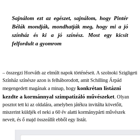
Sajnálom ezt az egészet, sajnálom, hogy Pintér
Bélák mondják, mondhatják meg, hogy mi a jó
színház és ki a jó színész. Most egy kicsit
felfordult a gyomrom
– összegzi Horváth az elmúlt napok történéseit. A szolnoki Szigligeti
Színház színésze azon is felháborodott, amit Schilling Árpád
konkrétan listázni
megengedett magának a minap, hogy
kezdte a kormánnyal szimpatizáló művészeket
. Olyan
posztot tett ki az oldalára, amelyben játékra invitálta követőit,
miszerint küldjék el neki a 60 év alatti kormánypárti művészek
neveit, és ő majd összeállít ebből egy listát.