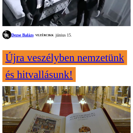
Dezse Balázs
június 15.
VEZÉRCIKK
Újra veszélyben nemzetünk
és hitvallásunk!