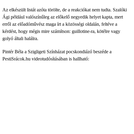
Az elkészült listát azóta törölte, de a reakciókat nem tudta. Szalóki
Ági például valószínűleg az előkelő negyedik helyet kapta, mert
erről az előadóművész maga írt a közösségi oldalán, feltéve a
kérdést, hogy mégis mire számítson: guillotine-ra, kötélre vagy
golyó általi halálra.
Pintér Béla a Szigligeti Színházat pocskondiázó beszéde a
PestiSrácok.hu videotudósításában is hallható: