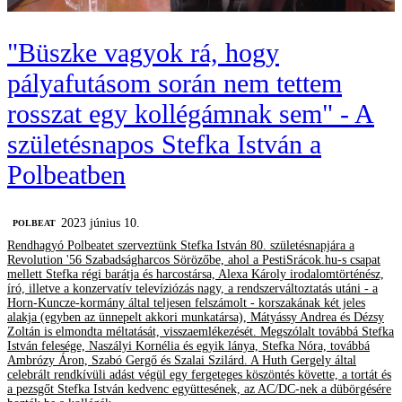
"Büszke vagyok rá, hogy
pályafutásom során nem tettem
rosszat egy kollégámnak sem" - A
születésnapos Stefka István a
Polbeatben
2023 június 10.
‎POLBEAT
Rendhagyó Polbeatet szerveztünk Stefka István 80. születésnapjára a
Revolution '56 Szabadságharcos Sörözőbe, ahol a PestiSrácok.hu-s csapat
mellett Stefka régi barátja és harcostársa, Alexa Károly irodalomtörténész,
író, illetve a konzervatív televíziózás nagy, a rendszerváltoztatás utáni - a
Horn-Kuncze-kormány által teljesen felszámolt - korszakának két jeles
alakja (egyben az ünnepelt akkori munkatársa), Mátyássy Andrea és Dézsy
Zoltán is elmondta méltatását, visszaemlékezését. Megszólalt továbbá Stefka
István felesége, Naszályi Kornélia és egyik lánya, Stefka Nóra, továbbá
Ambrózy Áron, Szabó Gergő és Szalai Szilárd. A Huth Gergely által
celebrált rendkívüli adást végül egy fergeteges köszöntés követte, a tortát és
a pezsgőt Stefka István kedvenc együttesének, az AC/DC-nek a dübörgésére