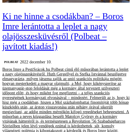
Ki ne hinne a csodákban? – Boros
Imre lerántotta a leplet a nagy
olajösszesküvésről (Polbeat –
javított kiadás!)
2022 december 10.
‎POLBEAT
Boros Imre a PestiSrácok.hu Polbeat című élő műsorában lerántotta a leplet
a nagy olajösszesküvésről. Huth Gergellyel és Stefka Istvánnal beszélgetve
elmagyarázta, milyen játszma zajlik az unió szankciós politikája mögött,
hogyan mesterkedett a magyar olajmulti, a Mol, hogy kikényszerítse az
üzemanyagár-stop feloldását még a kormány által tervezett szilveszteri
időpont előtt, és hogy miként fog megfizetni – a teljes szankciós
nyereségének kormányzati elvonásával – mindezért. Felmerült az is, hogy ki
hisz még a csodákban, hiszen a Mol százhalombattai finomítóját több hónap
küszködés után, az árstop visszavonása után néhány órával sikerült
megjavítani, az addig minden mérnökön kifogó repedéseket behegeszteni. A
műsorban a neves közgazdász beszélt Matolcsy György és a kormány
vitájának hátteréről is, és természetesen a Revolution '56 Szabadságharcos
Sörözőben jelen lévő vendégek ezúttal is kérdezhettek, sőt, komoly
világnézeti polémia is kibontakozott a kérdezők és Boros Imre között.