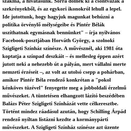
szakma, a hivatásunk. Sorra dőlnek ki a csontvázak a
szekrényekből, és az egykori ikonokról lehull a lepel.
Ide jutottunk, hogy hagyjuk magunkat behúzni a
politika örvénylő mélységeibe és Pintér Bélák
uszíthatnak egymásnak bennünket" – írja nyilvános
Facebook-posztjában Horváth György, a szolnoki
Szigligeti Színház színésze. A művésznél, aki 1981 óta
koptatja a színpad deszkáit – és mellesleg éppen azért
jutott neki a nehezebb út a pályán, mert vállalni merte
nemzeti érzéseit –, az volt az utolsó csepp a pohárban,
amikor Pintér Béla rendező konkrétan a "pokol
kénköves tüzével" fenyegette meg a jobboldali érzelmű
művészeket. A tüntetésen elhangzott lázító beszédében
Balázs Péter Szigligeti Színházát vette célkeresztbe.
Történt mindez ráadásul azután, hogy Schilling Árpád
rendező nyíltan listázni kezdte a kormánypárti
művészeket. A Szigligeti Színház színésze azt üzente