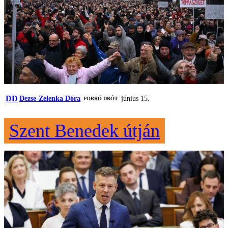
DD
Dezse-Zelenka Dóra
június 15.
FORRÓ DRÓT
Szent Benedek útján