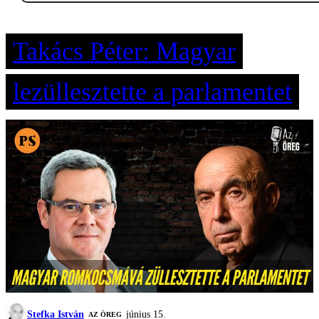
Takács Péter: Magyar
lezüllesztette a parlamentet
Stefka István
június 15.
AZ ÖREG