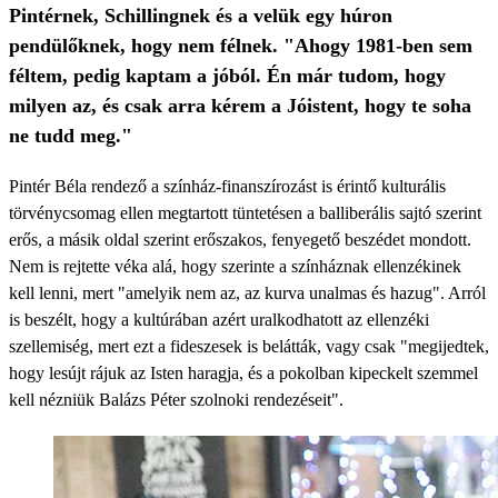
Pintérnek, Schillingnek és a velük egy húron
pendülőknek, hogy nem félnek. "Ahogy 1981-ben sem
féltem, pedig kaptam a jóból. Én már tudom, hogy
milyen az, és csak arra kérem a Jóistent, hogy te soha
ne tudd meg."
Pintér Béla rendező a színház-finanszírozást is érintő kulturális
törvénycsomag ellen megtartott tüntetésen a balliberális sajtó szerint
erős, a másik oldal szerint erőszakos, fenyegető beszédet mondott.
Nem is rejtette véka alá, hogy szerinte a színháznak ellenzékinek
kell lenni, mert "amelyik nem az, az kurva unalmas és hazug". Arról
is beszélt, hogy a kultúrában azért uralkodhatott az ellenzéki
szellemiség, mert ezt a fideszesek is belátták, vagy csak "megijedtek,
hogy lesújt rájuk az Isten haragja, és a pokolban kipeckelt szemmel
kell nézniük Balázs Péter szolnoki rendezéseit".