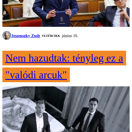
Jeszenszky Zsolt
június 16.
VEZÉRCIKK
Nem hazudtak: tényleg ez a
"valódi arcuk"