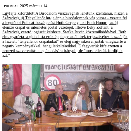
2025 március 14.
‎POLBEAT
Egyfajta kifordított A Birodalom visszavágnak lehetünk szemtanúi, hiszen a
Századvég új Tényellenőr.hu-ja épp a birodalomnak vág vissza - vezette fel
a legutóbbi Polbeat-beszélgetést Huth Gergely, aki Both Hunort, az új
elemző csapat és internetes portál vezetőjét, illetve Béky Zoltánt, a
Századvég vezető jogászát kérdezte, Stefka István közreműködésével. Both
elmagyarázta: a globalista erők épphogy az álhírek terjesztéséhez használják
a fizetett "tényellenőr csapataikat" és elég nagy sikerrel jártak világszerte a
negatív kampányaikkal, hangulatkeltéseikkel. E fegyverük kifejezetten a
nemzeti szuverenitás megtámadására irányult, de "most ellenük fordítjuk
azt."