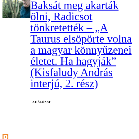
Baksát meg akarták
ölni, Radicsot
tönkretették – „A
Taurus elsöpörte volna
a magyar könnyűzenei
életet. Ha hagyják”
(Kisfaludy András
interjú, 2. rész)
A HÁLÓZAT