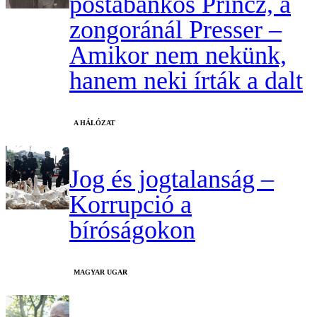
postabankos Princz, a
zongoránál Presser –
Amikor nem nekünk,
hanem neki írták a dalt
A HÁLÓZAT
Jog és jogtalanság –
Korrupció a
bíróságokon
MAGYAR UGAR