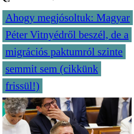
Ahogy megjósoltuk: Magyar
Péter Vitnyédről beszél, de a
migrációs paktumról szinte
semmit sem (cikkünk
frissül!)