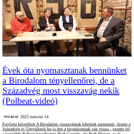
Évek óta nyomasztanak bennünket
a Birodalom tényellenőrei, de a
Századvég most visszavág nekik
(Polbeat-videó)
2025 március 14.
‎POLBEAT
Egyfajta kifordított A Birodalom visszavágnak lehetünk szemtanúi, hiszen a
Századvég új Tényellenőr.hu-ja épp a birodalomnak vág vissza - vezette fel
a legutóbbi Polbeat-beszélgetést Huth Gergely, aki Both Hunort, az új