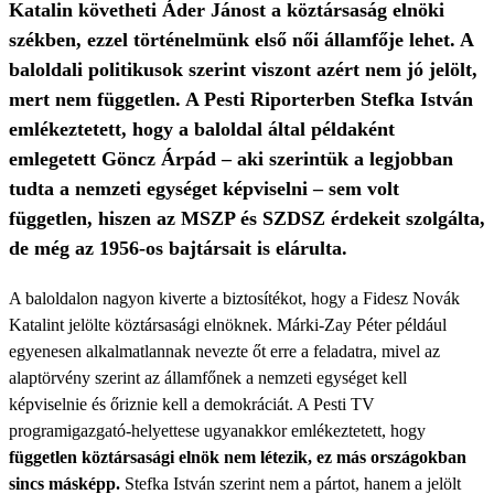
Katalin követheti Áder Jánost a köztársaság elnöki
székben, ezzel történelmünk első női államfője lehet. A
baloldali politikusok szerint viszont azért nem jó jelölt,
mert nem független. A Pesti Riporterben Stefka István
emlékeztetett, hogy a baloldal által példaként
emlegetett Göncz Árpád – aki szerintük a legjobban
tudta a nemzeti egységet képviselni – sem volt
független, hiszen az MSZP és SZDSZ érdekeit szolgálta,
de még az 1956-os bajtársait is elárulta.
A baloldalon nagyon kiverte a biztosítékot, hogy a Fidesz Novák
Katalint jelölte köztársasági elnöknek. Márki-Zay Péter például
egyenesen alkalmatlannak nevezte őt erre a feladatra, mivel az
alaptörvény szerint az államfőnek a nemzeti egységet kell
képviselnie és őriznie kell a demokráciát. A Pesti TV
programigazgató-helyettese ugyanakkor emlékeztetett, hogy
független köztársasági elnök nem létezik, ez más országokban
sincs másképp.
Stefka István szerint nem a pártot, hanem a jelölt