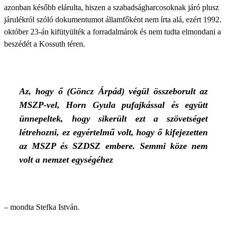
azonban később elárulta, hiszen a szabadságharcosoknak járó plusz
járulékról szóló dokumentumot államfőként nem írta alá, ezért 1992.
október 23-án kifütyülték a forradalmárok és nem tudta elmondani a
beszédét a Kossuth téren.
Az, hogy ő (Göncz Árpád) végül összeborult az
MSZP-vel, Horn Gyula pufajkással és együtt
ünnepeltek, hogy sikerült ezt a szövetséget
létrehozni, ez egyértelmű volt, hogy ő kifejezetten
az MSZP és SZDSZ embere. Semmi köze nem
volt a nemzet egységéhez
– mondta Stefka István.