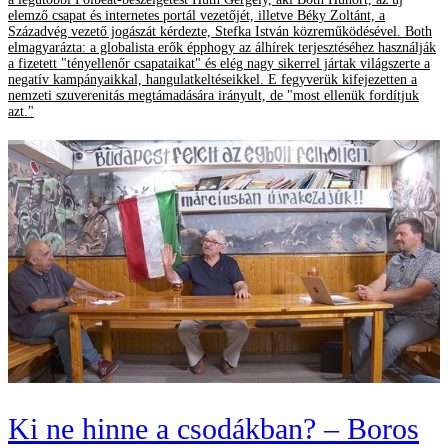
elemző csapat és internetes portál vezetőjét, illetve Béky Zoltánt, a
Századvég vezető jogászát kérdezte, Stefka István közreműködésével. Both
elmagyarázta: a globalista erők épphogy az álhírek terjesztéséhez használják
a fizetett "tényellenőr csapataikat" és elég nagy sikerrel jártak világszerte a
negatív kampányaikkal, hangulatkeltéseikkel. E fegyverük kifejezetten a
nemzeti szuverenitás megtámadására irányult, de "most ellenük fordítjuk
azt."
Ki ne hinne a csodákban? – Boros