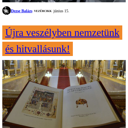
Dezse Balázs
június 15.
VEZÉRCIKK
Újra veszélyben nemzetünk
és hitvallásunk!