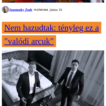
Jeszenszky Zsolt
június 16.
VEZÉRCIKK
Nem hazudtak: tényleg ez a
"valódi arcuk"