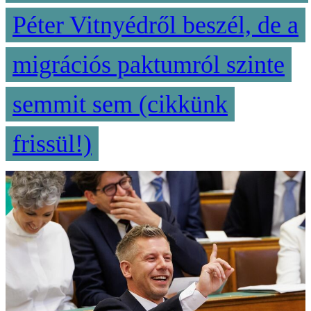
Péter Vitnyédről beszél, de a
migrációs paktumról szinte
semmit sem (cikkünk
frissül!)