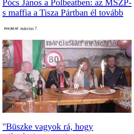
Pócs János a Polbeatben: az MSZP-
s maffia a Tisza Pártban él tovább
március 7.
‎POLBEAT
"Büszke vagyok rá, hogy