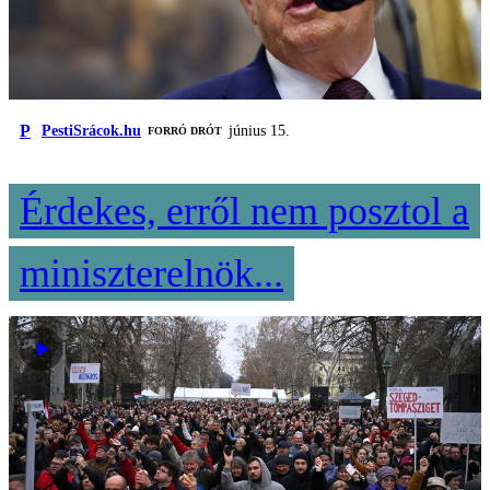
P
PestiSrácok.hu
június 15.
FORRÓ DRÓT
Érdekes, erről nem posztol a
miniszterelnök...