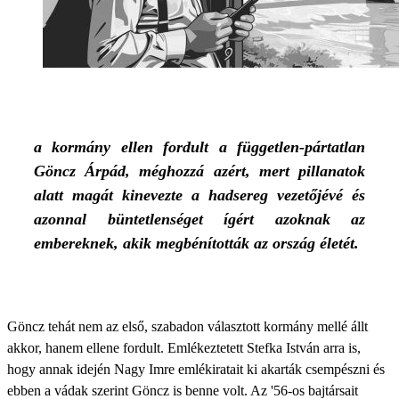
a kormány ellen fordult a független-pártatlan
Göncz Árpád, méghozzá azért, mert pillanatok
alatt magát kinevezte a hadsereg vezetőjévé és
azonnal büntetlenséget ígért azoknak az
embereknek, akik megbénították az ország életét.
Göncz tehát nem az első, szabadon választott kormány mellé állt
akkor, hanem ellene fordult. Emlékeztetett Stefka István arra is,
hogy annak idején Nagy Imre emlékiratait ki akarták csempészni és
ebben a vádak szerint Göncz is benne volt. Az '56-os bajtársait