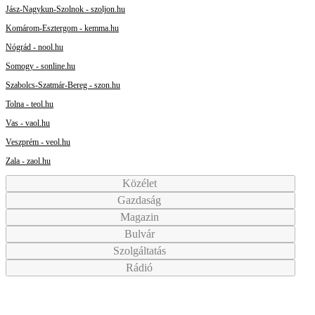
Jász-Nagykun-Szolnok - szoljon.hu
Komárom-Esztergom - kemma.hu
Nógrád - nool.hu
Somogy - sonline.hu
Szabolcs-Szatmár-Bereg - szon.hu
Tolna - teol.hu
Vas - vaol.hu
Veszprém - veol.hu
Zala - zaol.hu
Közélet
Gazdaság
Magazin
Bulvár
Szolgáltatás
Rádió