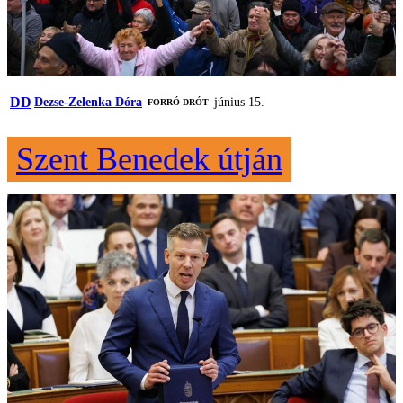
DD
Dezse-Zelenka Dóra
június 15.
FORRÓ DRÓT
Szent Benedek útján