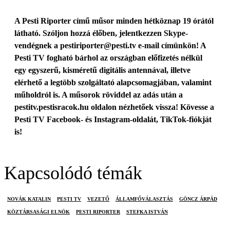
A Pesti Riporter című műsor minden hétköznap 19 órától
látható. Szóljon hozzá élőben, jelentkezzen Skype-
vendégnek a
pestiriporter@pesti.tv
e-mail címünkön! A
Pesti TV fogható bárhol az országban előfizetés nélkül
egy egyszerű, kisméretű digitális antennával, illetve
elérhető a legtöbb szolgáltató alapcsomagjában, valamint
műholdról is. A műsorok röviddel az adás után a
pestitv.pestisracok.hu oldalon nézhetőek vissza! Kövesse a
Pesti TV Facebook- és Instagram-oldalát, TikTok-fiókját
is!
Kapcsolódó témák
NOVÁK KATALIN
PESTI TV
VEZETŐ
ÁLLAMFŐVÁLASZTÁS
GÖNCZ ÁRPÁD
KÖZTÁRSASÁGI ELNÖK
PESTI RIPORTER
STEFKA ISTVÁN