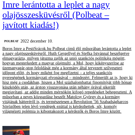
Imre lerántotta a leplet a nagy
olajösszesküvésről (Polbeat –
javított kiadás!)
2022 december 10.
‎POLBEAT
Boros Imre a PestiSrácok.hu Polbeat című élő műsorában lerántotta a leplet
a nagy olajösszesküvésről. Huth Gergellyel és Stefka Istvánnal beszélgetve
elmagyarázta, milyen játszma zajlik az unió szankciós politikája mögött,
hogyan mesterkedett a magyar olajmulti, a Mol, hogy kikényszerítse az
üzemanyagár-stop feloldását még a kormány által tervezett szilveszteri
időpont előtt, és hogy miként fog megfizetni – a teljes szankciós
nyereségének kormányzati elvonásával – mindezért. Felmerült az is, hogy ki
hisz még a csodákban, hiszen a Mol százhalombattai finomítóját több hónap
küszködés után, az árstop visszavonása után néhány órával sikerült
megjavítani, az addig minden mérnökön kifogó repedéseket behegeszteni. A
műsorban a neves közgazdász beszélt Matolcsy György és a kormány
vitájának hátteréről is, és természetesen a Revolution '56 Szabadságharcos
Sörözőben jelen lévő vendégek ezúttal is kérdezhettek, sőt, komoly
világnézeti polémia is kibontakozott a kérdezők és Boros Imre között.