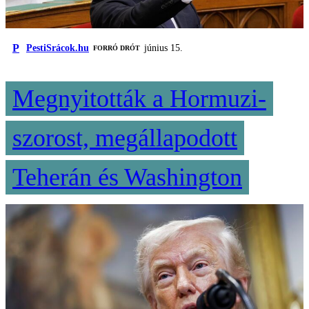
P
PestiSrácok.hu
június 15.
FORRÓ DRÓT
Megnyitották a Hormuzi-
szorost, megállapodott
Teherán és Washington