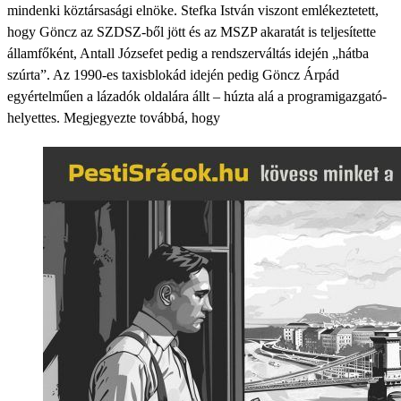
mindenki köztársasági elnöke. Stefka István viszont emlékeztetett,
hogy Göncz az SZDSZ-ből jött és az MSZP akaratát is teljesítette
államfőként, Antall Józsefet pedig a rendszerváltás idején „hátba
szúrta”. Az 1990-es taxisblokád idején pedig Göncz Árpád
egyértelműen a lázadók oldalára állt – húzta alá a programigazgató-
helyettes. Megjegyezte továbbá, hogy