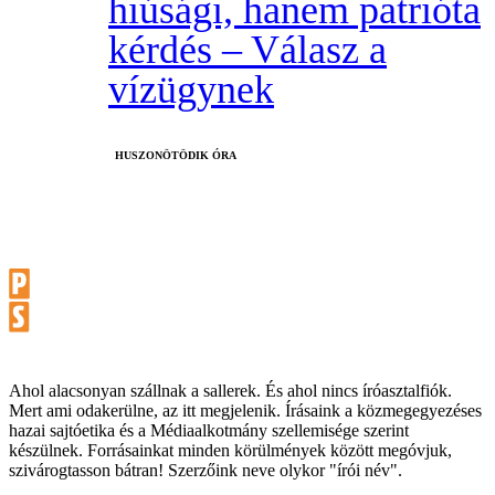
hiúsági, hanem patrióta
kérdés – Válasz a
vízügynek
HUSZONÖTÖDIK ÓRA
Ahol alacsonyan szállnak a sallerek. És ahol nincs íróasztalfiók.
Mert ami odakerülne, az itt megjelenik. Írásaink a közmegegyezéses
hazai sajtóetika és a Médiaalkotmány szellemisége szerint
készülnek. Forrásainkat minden körülmények között megóvjuk,
szivárogtasson bátran! Szerzőink neve olykor "írói név".