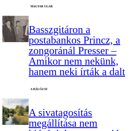
MAGYAR UGAR
Basszgitáron a
postabankos Princz, a
zongoránál Presser –
Amikor nem nekünk,
hanem neki írták a dalt
A HÁLÓZAT
A sivatagosítás
megállítása nem