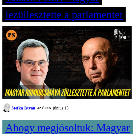
lezüllesztette a parlamentet
Stefka István
június 15.
AZ ÖREG
Ahogy megjósoltuk: Magyar