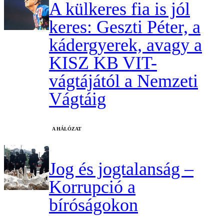
A külkeres fia is jól
keres: Geszti Péter, a
kádergyerek, avagy a
KISZ KB VIT-
vágtájától a Nemzeti
Vágtáig
A HÁLÓZAT
Jog és jogtalanság –
Korrupció a
bíróságokon