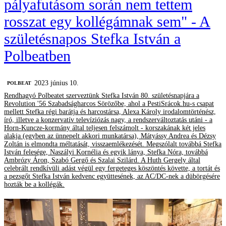
pályafutásom során nem tettem
rosszat egy kollégámnak sem" - A
születésnapos Stefka István a
Polbeatben
2023 június 10.
‎POLBEAT
Rendhagyó Polbeatet szerveztünk Stefka István 80. születésnapjára a
Revolution '56 Szabadságharcos Sörözőbe, ahol a PestiSrácok.hu-s csapat
mellett Stefka régi barátja és harcostársa, Alexa Károly irodalomtörténész,
író, illetve a konzervatív televíziózás nagy, a rendszerváltoztatás utáni - a
Horn-Kuncze-kormány által teljesen felszámolt - korszakának két jeles
alakja (egyben az ünnepelt akkori munkatársa), Mátyássy Andrea és Dézsy
Zoltán is elmondta méltatását, visszaemlékezését. Megszólalt továbbá Stefka
István felesége, Naszályi Kornélia és egyik lánya, Stefka Nóra, továbbá
Ambrózy Áron, Szabó Gergő és Szalai Szilárd. A Huth Gergely által
celebrált rendkívüli adást végül egy fergeteges köszöntés követte, a tortát és
a pezsgőt Stefka István kedvenc együttesének, az AC/DC-nek a dübörgésére
hozták be a kollégák.