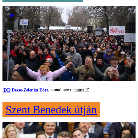
DD
Dezse-Zelenka Dóra
június 15.
FORRÓ DRÓT
Szent Benedek útján