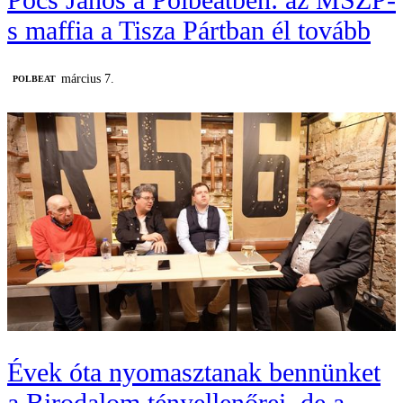
s maffia a Tisza Pártban él tovább
március 7.
‎POLBEAT
Évek óta nyomasztanak bennünket
a Birodalom tényellenőrei, de a