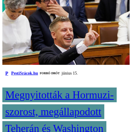
P
PestiSrácok.hu
június 15.
FORRÓ DRÓT
Megnyitották a Hormuzi-
szorost, megállapodott
Teherán és Washington