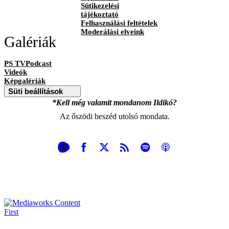
Sütikezelési
tájékoztató
Felhasználási feltételek
Moderálási elveink
Galériák
PS TVPodcast
Videók
Képgalériák
Süti beállítások
*Kell még valamit mondanom Ildikó?
Az őszödi beszéd utolsó mondata.