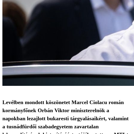
Levélben mondott köszönetet Marcel Ciolacu román
kormányfőnek Orbán Viktor miniszterelnök a
napokban lezajlott bukaresti tárgyalásaikért, valamint
a tusnádfürdői szabadegyetem zavartalan