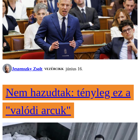
Jeszenszky Zsolt
június 16.
VEZÉRCIKK
Nem hazudtak: tényleg ez a
"valódi arcuk"