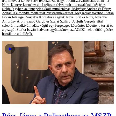
író, illetve a konzervatív televíziózás nagy, a rendszerváltoztatás utáni - a
Horn-Kuncze-kormány által teljesen felszámolt - korszakának két jeles
alakja (egyben az ünnepelt akkori munkatársa), Mátyássy Andrea és Dézsy
Zoltán is elmondta méltatását, visszaemlékezését. Megszólalt továbbá Stefka
István felesége, Naszályi Kornélia és egyik lánya, Stefka Nóra, továbbá
Ambrózy Áron, Szabó Gergő és Szalai Szilárd. A Huth Gergely által
celebrált rendkívüli adást végül egy fergeteges köszöntés követte, a tortát és
a pezsgőt Stefka István kedvenc együttesének, az AC/DC-nek a dübörgésére
hozták be a kollégák.
Pócs János a Polbeatben: az MSZP-