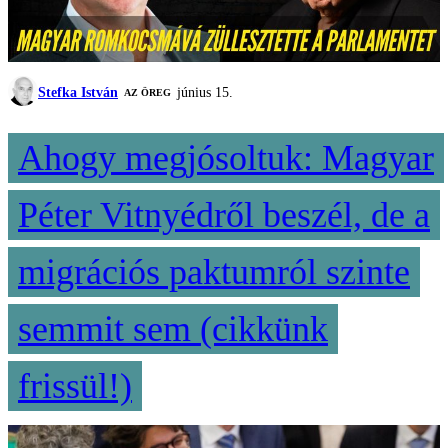
Stefka István
június 15.
AZ ÖREG
Ahogy megjósoltuk: Magyar
Péter Vitnyédről beszél, de a
migrációs paktumról szinte
semmit sem (cikkünk
frissül!)