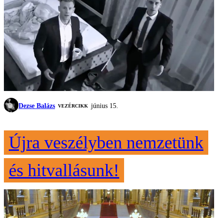
Dezse Balázs
június 15.
VEZÉRCIKK
Újra veszélyben nemzetünk
és hitvallásunk!