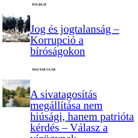
‎POLBEAT
Jog és jogtalanság –
Korrupció a
bíróságokon
MAGYAR UGAR
A sivatagosítás
megállítása nem
hiúsági, hanem patrióta
kérdés – Válasz a