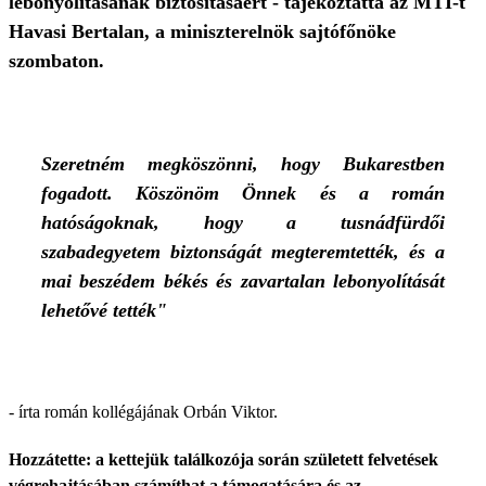
lebonyolításának biztosításáért - tájékoztatta az MTI-t
Havasi Bertalan, a miniszterelnök sajtófőnöke
szombaton.
Szeretném megköszönni, hogy Bukarestben
fogadott. Köszönöm Önnek és a román
hatóságoknak, hogy a tusnádfürdői
szabadegyetem biztonságát megteremtették, és a
mai beszédem békés és zavartalan lebonyolítását
lehetővé tették"
- írta román kollégájának Orbán Viktor.
Hozzátette: a kettejük találkozója során született felvetések
végrehajtásában számíthat a támogatására és az