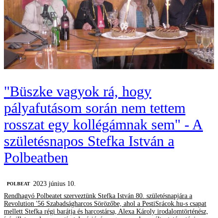
"Büszke vagyok rá, hogy
pályafutásom során nem tettem
rosszat egy kollégámnak sem" - A
születésnapos Stefka István a
Polbeatben
2023 június 10.
‎POLBEAT
Rendhagyó Polbeatet szerveztünk Stefka István 80. születésnapjára a
Revolution '56 Szabadságharcos Sörözőbe, ahol a PestiSrácok.hu-s csapat
mellett Stefka régi barátja és harcostársa, Alexa Károly irodalomtörténész,