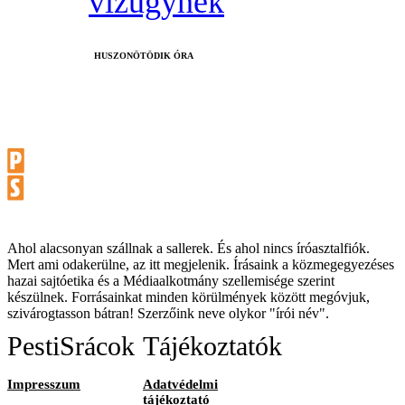
vízügynek
HUSZONÖTÖDIK ÓRA
Ahol alacsonyan szállnak a sallerek. És ahol nincs íróasztalfiók.
Mert ami odakerülne, az itt megjelenik. Írásaink a közmegegyezéses
hazai sajtóetika és a Médiaalkotmány szellemisége szerint
készülnek. Forrásainkat minden körülmények között megóvjuk,
szivárogtasson bátran! Szerzőink neve olykor "írói név".
PestiSrácok
Tájékoztatók
Impresszum
Adatvédelmi
tájékoztató