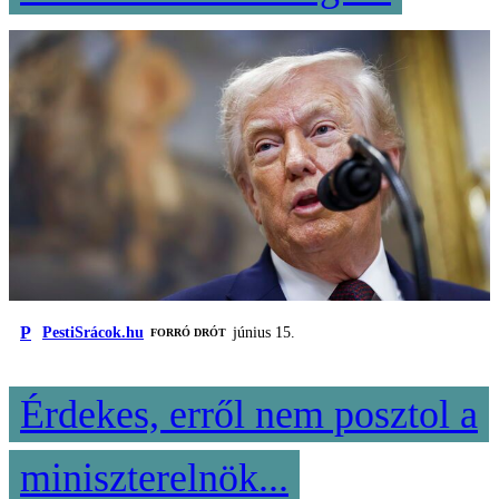
P
PestiSrácok.hu
június 15.
FORRÓ DRÓT
Érdekes, erről nem posztol a
miniszterelnök...