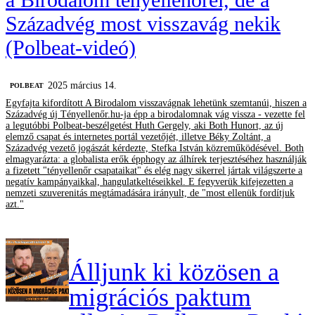
Századvég most visszavág nekik
(Polbeat-videó)
2025 március 14.
‎POLBEAT
Egyfajta kifordított A Birodalom visszavágnak lehetünk szemtanúi, hiszen a
Századvég új Tényellenőr.hu-ja épp a birodalomnak vág vissza - vezette fel
a legutóbbi Polbeat-beszélgetést Huth Gergely, aki Both Hunort, az új
elemző csapat és internetes portál vezetőjét, illetve Béky Zoltánt, a
Századvég vezető jogászát kérdezte, Stefka István közreműködésével. Both
elmagyarázta: a globalista erők épphogy az álhírek terjesztéséhez használják
a fizetett "tényellenőr csapataikat" és elég nagy sikerrel jártak világszerte a
negatív kampányaikkal, hangulatkeltéseikkel. E fegyverük kifejezetten a
nemzeti szuverenitás megtámadására irányult, de "most ellenük fordítjuk
azt."
Álljunk ki közösen a
migrációs paktum