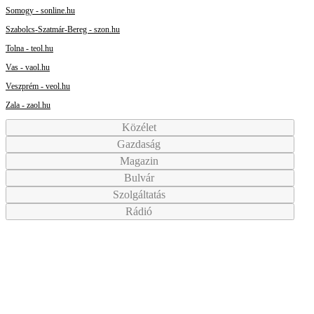
Somogy - sonline.hu
Szabolcs-Szatmár-Bereg - szon.hu
Tolna - teol.hu
Vas - vaol.hu
Veszprém - veol.hu
Zala - zaol.hu
Közélet
Gazdaság
Magazin
Bulvár
Szolgáltatás
Rádió