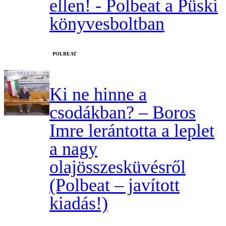
ellen! - Polbeat a Püski
könyvesboltban
‎POLBEAT
Ki ne hinne a
csodákban? – Boros
Imre lerántotta a leplet
a nagy
olajösszesküvésről
(Polbeat – javított
kiadás!)