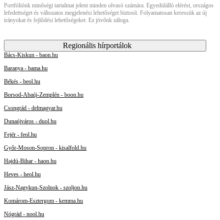
Portfóliónk minőségi tartalmat jelent minden olvasó számára. Egyedülálló elérést, országos
lefedettséget és változatos megjelenési lehetőséget biztosít. Folyamatosan keressük az új
irányokat és fejlődési lehetőségeket. Ez jövőnk záloga.
Regionális hírportálok
Bács-Kiskun - baon.hu
Baranya - bama.hu
Békés - beol.hu
Borsod-Abaúj-Zemplén - boon.hu
Csongrád - delmagyar.hu
Dunaújváros - duol.hu
Fejér - feol.hu
Győr-Moson-Sopron - kisalfold.hu
Hajdú-Bihar - haon.hu
Heves - heol.hu
Jász-Nagykun-Szolnok - szoljon.hu
Komárom-Esztergom - kemma.hu
Nógrád - nool.hu