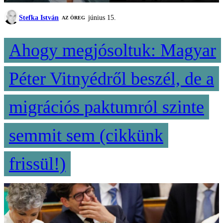
Stefka István
június 15.
AZ ÖREG
Ahogy megjósoltuk: Magyar
Péter Vitnyédről beszél, de a
migrációs paktumról szinte
semmit sem (cikkünk
frissül!)