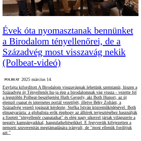
Évek óta nyomasztanak bennünket
a Birodalom tényellenőrei, de a
Századvég most visszavág nekik
(Polbeat-videó)
2025 március 14.
‎POLBEAT
Egyfajta kifordított A Birodalom visszavágnak lehetünk szemtanúi, hiszen a
Századvég új Tényellenőr.hu-ja épp a birodalomnak vág vissza - vezette fel
a legutóbbi Polbeat-beszélgetést Huth Gergely, aki Both Hunort, az új
elemző csapat és internetes portál vezetőjét, illetve Béky Zoltánt, a
Századvég vezető jogászát kérdezte, Stefka István közreműködésével. Both
elmagyarázta: a globalista erők épphogy az álhírek terjesztéséhez használják
a fizetett "tényellenőr csapataikat" és elég nagy sikerrel jártak világszerte a
negatív kampányaikkal, hangulatkeltéseikkel. E fegyverük kifejezetten a
nemzeti szuverenitás megtámadására irányult, de "most ellenük fordítjuk
azt."