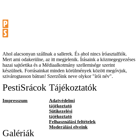
Ahol alacsonyan szállnak a sallerek. És ahol nincs íróasztalfiók.
Mert ami odakerülne, az itt megjelenik. Írásaink a közmegegyezéses
hazai sajtóetika és a Médiaalkotmány szellemisége szerint
készülnek. Forrásainkat minden körülmények között megóvjuk,
szivárogtasson bátran! Szerzőink neve olykor "írói név".
PestiSrácok
Tájékoztatók
Impresszum
Adatvédelmi
tájékoztató
Sütikezelési
tájékoztató
Felhasználási feltételek
Moderálási elveink
Galériák