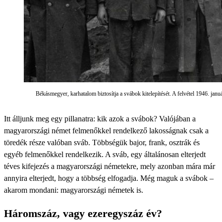
Békásmegyer, karhatalom biztosítja a svábok kitelepítését. A felvétel 1946. janu
Itt álljunk meg egy pillanatra: kik azok a svábok? Valójában a
magyarországi német felmenőkkel rendelkező lakosságnak csak a
töredék része valóban sváb. Többségük bajor, frank, osztrák és
egyéb felmenőkkel rendelkezik. A sváb, egy általánosan elterjedt
téves kifejezés a magyarországi németekre, mely azonban mára már
annyira elterjedt, hogy a többség elfogadja. Még maguk a svábok –
akarom mondani: magyarországi németek is.
Háromszáz, vagy ezeregyszáz év?