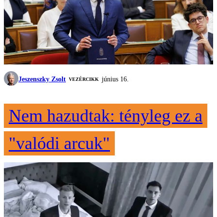
Jeszenszky Zsolt
június 16.
VEZÉRCIKK
Nem hazudtak: tényleg ez a
"valódi arcuk"