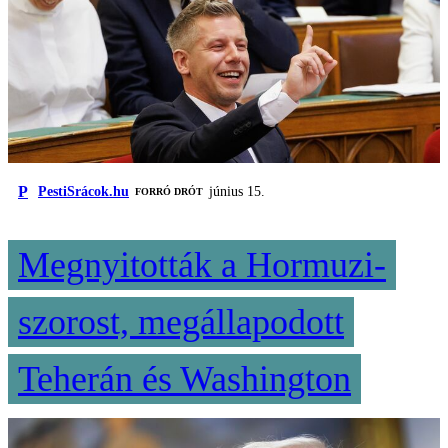
P
PestiSrácok.hu
június 15.
FORRÓ DRÓT
Megnyitották a Hormuzi-
szorost, megállapodott
Teherán és Washington