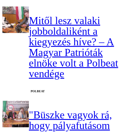
Mitől lesz valaki
jobboldaliként a
kiegyezés híve? – A
Magyar Patrióták
elnöke volt a Polbeat
vendége
‎POLBEAT
"Büszke vagyok rá,
hogy pályafutásom