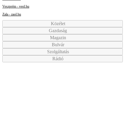
Veszprém - veol.hu
Zala - zaol.hu
Közélet
Gazdaság
Magazin
Bulvár
Szolgáltatás
Rádió