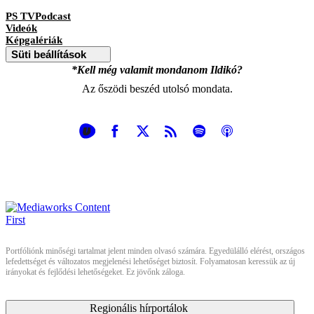
PS TVPodcast
Videók
Képgalériák
Süti beállítások
*Kell még valamit mondanom Ildikó?
Az őszödi beszéd utolsó mondata.
Portfóliónk minőségi tartalmat jelent minden olvasó számára. Egyedülálló elérést, országos
lefedettséget és változatos megjelenési lehetőséget biztosít. Folyamatosan keressük az új
irányokat és fejlődési lehetőségeket. Ez jövőnk záloga.
Regionális hírportálok