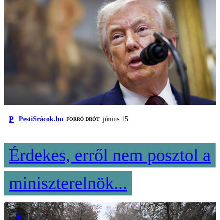
P
PestiSrácok.hu
június 15.
FORRÓ DRÓT
Érdekes, erről nem posztol a
miniszterelnök...