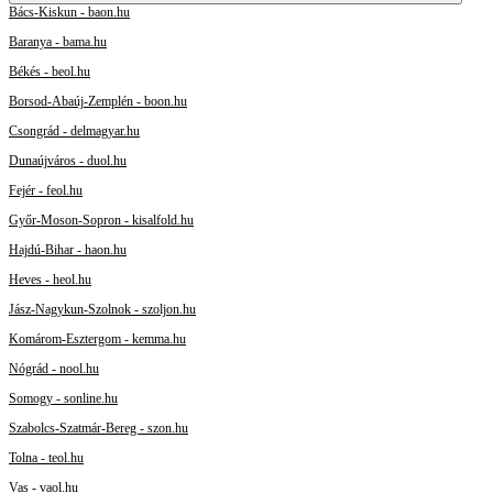
Bács-Kiskun - baon.hu
Baranya - bama.hu
Békés - beol.hu
Borsod-Abaúj-Zemplén - boon.hu
Csongrád - delmagyar.hu
Dunaújváros - duol.hu
Fejér - feol.hu
Győr-Moson-Sopron - kisalfold.hu
Hajdú-Bihar - haon.hu
Heves - heol.hu
Jász-Nagykun-Szolnok - szoljon.hu
Komárom-Esztergom - kemma.hu
Nógrád - nool.hu
Somogy - sonline.hu
Szabolcs-Szatmár-Bereg - szon.hu
Tolna - teol.hu
Vas - vaol.hu