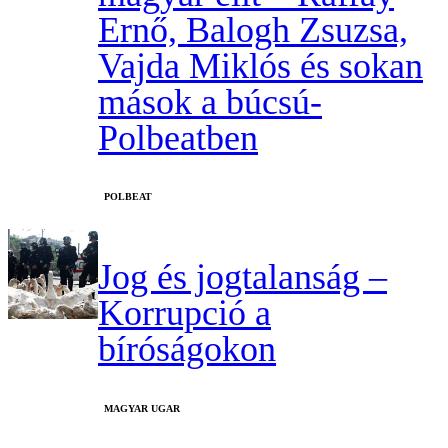
Ernő, Balogh Zsuzsa,
Vajda Miklós és sokan
mások a búcsú-
Polbeatben
‎POLBEAT
Jog és jogtalanság –
Korrupció a
bíróságokon
MAGYAR UGAR