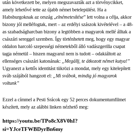
után következett be, melyen megszavazták azt a törvénycikket,
amely lehetővé tette az újabb német betelepülést. Ha a
Habsburgoknak az ország „
elnémetesítése
” lett volna a célja, akkor
bizony jól melléfogtak, mert – az erdélyi szászok kivételével – a 48-
as szabadságharcban bizony a legtöbben a magyarok mellé álltak a
császári sereggel szemben. Így történhetett meg, hogy egy magyar
oldalon harcoló szepességi németekből álló vadászgerilla csapat
tagja németül – hiszen magyarul nem is tudott – odakiáltott az
ellenséges császári katonának:
„Megállj, te átkozott német kutya!”
Ugyanezt a kettős identitást tükrözi a mondat, mely egy kitelepített
sváb szájából hangzott el:
„Mi svábok, mindig jó magyarok
voltunk”
Ezzel a címmel a Pesti Srácok egy 52 perces dokumentumfilmet
készített, mely az alábbi linken nézhető meg:
https://youtu.be/TPo8cX8V0hI?
si=YJceTFWBDyrBn6my