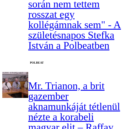
során nem tettem
rosszat egy
kollégámnak sem" - A
születésnapos Stefka
István a Polbeatben
‎POLBEAT
Mr. Trianon, a brit
gazember
aknamunkáját tétlenül
nézte a korabeli
magyar elit – Raffay