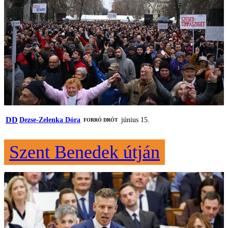
DD
Dezse-Zelenka Dóra
június 15.
FORRÓ DRÓT
Szent Benedek útján