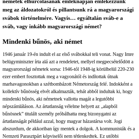
németek elhurcolásának emléknapján emlékezzünk
meg az áldozatokról és pillantsunk rá a magyarországi
svábok történelmére. Vagyis… egyáltalán sváb-e a
sváb, vagy inkább magyarországi német?
Mindenki bűnös, aki német
1946 január 19-én indult el az első svábokkal teli vonat. Nagy Imre
belügyminiszter írta alá azt a rendeletet, mellyel megpecsételődött a
magyarországi németek sorsa: 1946-tól 1948-ig körülbelül 220-230
ezer embert fosztottak meg a vagyonától és indítottak útnak
marhavagonokban a szétbombázott Németország felé. Indokként a
kollektív bűnösség elvét alkalmazták, tehát abból indultak ki, hogy
mindenki bűnös, aki németnek vallotta magát a legutóbbi
népszámláláson. Az ártatlanság vélelme helyett az „alapból
bűnösnek” titulált személy próbálhatta meg bizonygatni az
ártatlanságát például azzal, hogy magyar házastársa volt. Jogi
abszurdum, de akkoriban így mentek a dolgok. A kommunisták és a
Nemzeti Parasztpárt képviselői nem tétlenkedtek. Ez utóbbi