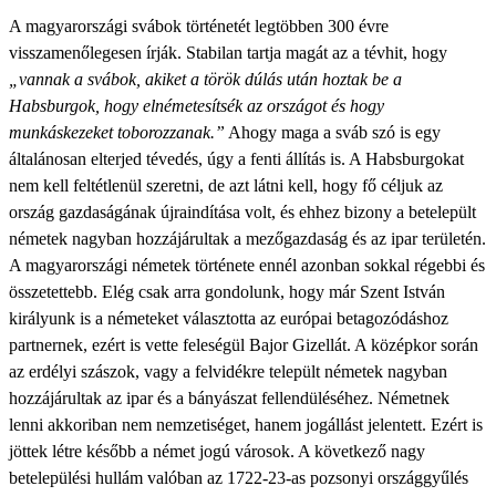
A magyarországi svábok történetét legtöbben 300 évre
visszamenőlegesen írják. Stabilan tartja magát az a tévhit, hogy
„vannak a svábok, akiket a török dúlás után hoztak be a
Habsburgok, hogy elnémetesítsék az országot és hogy
munkáskezeket toborozzanak.”
Ahogy maga a sváb szó is egy
általánosan elterjed tévedés, úgy a fenti állítás is. A Habsburgokat
nem kell feltétlenül szeretni, de azt látni kell, hogy fő céljuk az
ország gazdaságának újraindítása volt, és ehhez bizony a betelepült
németek nagyban hozzájárultak a mezőgazdaság és az ipar területén.
A magyarországi németek története ennél azonban sokkal régebbi és
összetettebb. Elég csak arra gondolunk, hogy már Szent István
királyunk is a németeket választotta az európai betagozódáshoz
partnernek, ezért is vette feleségül Bajor Gizellát. A középkor során
az erdélyi szászok, vagy a felvidékre települt németek nagyban
hozzájárultak az ipar és a bányászat fellendüléséhez. Németnek
lenni akkoriban nem nemzetiséget, hanem jogállást jelentett. Ezért is
jöttek létre később a német jogú városok. A következő nagy
betelepülési hullám valóban az 1722-23-as pozsonyi országgyűlés