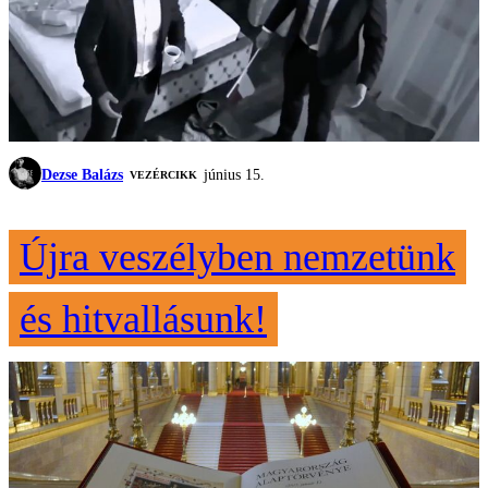
Dezse Balázs
június 15.
VEZÉRCIKK
Újra veszélyben nemzetünk
és hitvallásunk!