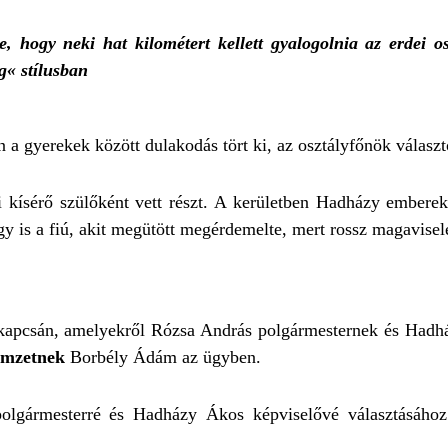
, hogy neki hat kilométert kellett gyalogolnia az erdei o
g« stílusban
 a gyerekek között dulakodás tört ki, az osztályfőnök választ
i kísérő szülőként vett részt. A kerületben Hadházy emberek
 is a fiú, akit megütött megérdemelte, mert rossz magavisel
kapcsán, amelyekről Rózsa András polgármesternek és Hadh
mzetnek
Borbély Ádám az ügyben.
olgármesterré és Hadházy Ákos képviselővé választásához 