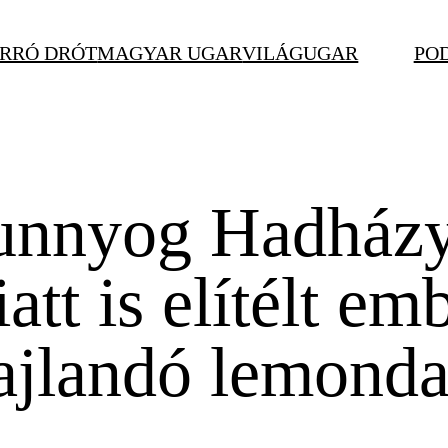
RRÓ DRÓT
MAGYAR UGAR
VILÁGUGAR
PO
sunnyog Hadházy
tt is elítélt em
ajlandó lemonda