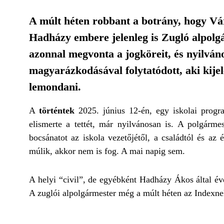
A múlt héten robbant a botrány, hogy Vár
Hadházy embere jelenleg is Zugló alpolg
azonnal megvonta a jogköreit, és nyilváno
magyarázkodásával folytatódott, aki kije
lemondani.
A
történtek
2025. június 12-én, egy iskolai progra
elismerte a tettét, már nyilvánosan is. A polgárm
bocsánatot az iskola vezetőjétől, a családtól és az
múlik, akkor nem is fog. A mai napig sem.
A helyi “civil”, de egyébként Hadházy Ákos által év
A zuglói alpolgármester még a múlt héten az Indexnek