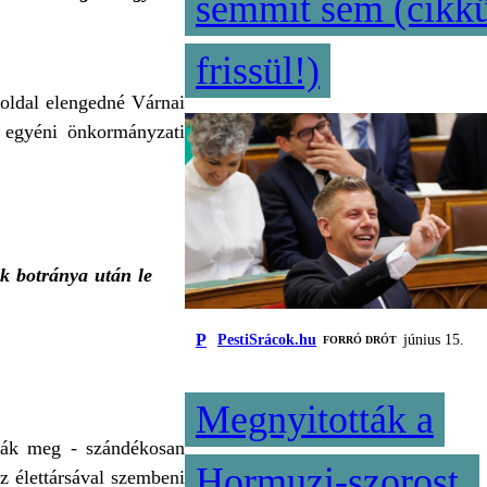
semmit sem (cikk
frissül!)
loldal elengedné Várnai
, egyéni önkormányzati
k botránya után le
P
PestiSrácok.hu
június 15.
FORRÓ DRÓT
Megnyitották a
ták meg - szándékosan
Hormuzi-szorost,
Az élettársával szembeni