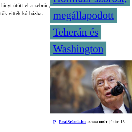
ányt ütött el a zebrán,
megállapodott
ntők vitték kórházba.
Teherán és
Washington
P
PestiSrácok.hu
június 15.
FORRÓ DRÓT