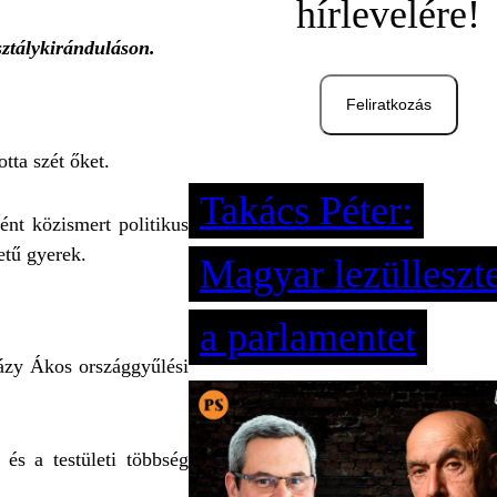
hírlevelére!
sztálykiránduláson.
Feliratkozás
otta szét őket.
Takács Péter:
ént közismert politikus
etű gyerek.
Magyar lezülleszte
a parlamentet
ázy Ákos országgyűlési
és a testületi többség