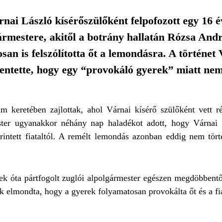
nai László kísérőszülőként felpofozott egy 16 é
ármestere, akitől a botrány hallatán Rózsa And
san is felszólította őt a lemondásra. A történet
lentette, hogy egy “provokáló gyerek” miatt ne
m keretében zajlottak, ahol Várnai kísérő szülőként vett r
ester ugyanakkor néhány nap haladékot adott, hogy Várnai
 érintett fiataltól. A remélt lemondás azonban eddig nem tö
ek óta pártfogolt zuglói alpolgármester egészen megdöbbentő 
 elmondta, hogy a gyerek folyamatosan provokálta őt és a fi