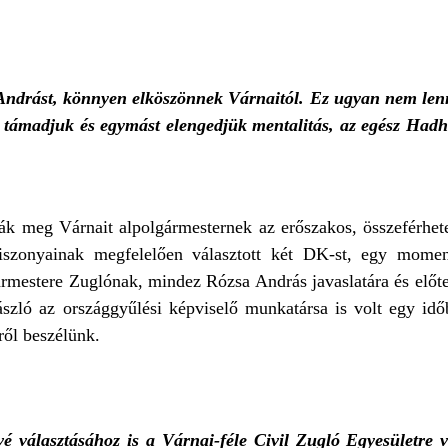
Andrást, könnyen elköszönnek Várnaitól. Ez ugyan nem len
a támadjuk és egymást elengedjük mentalitás, az egész Hadh
tták meg Várnait alpolgármesternek az erőszakos, összeférhete
viszonyainak megfelelően választott két DK-st, egy mome
ármestere Zuglónak, mindez Rózsa András javaslatára és előte
ló az országgyűlési képviselő munkatársa is volt egy időbe
ről beszélünk.
é választásához is a Várnai-féle Civil Zugló Egyesületre v