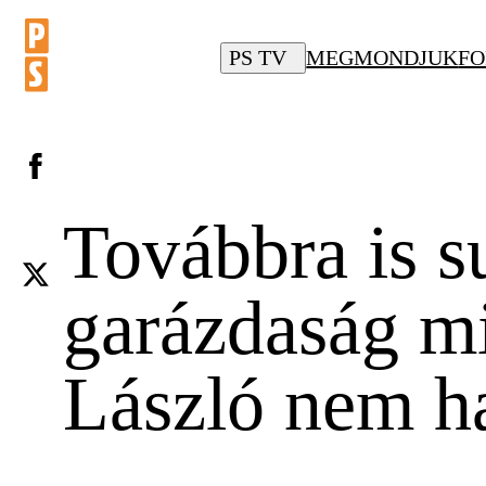
PS TV
MEGMONDJUK
FO
Továbbra is 
garázdaság mia
László nem h