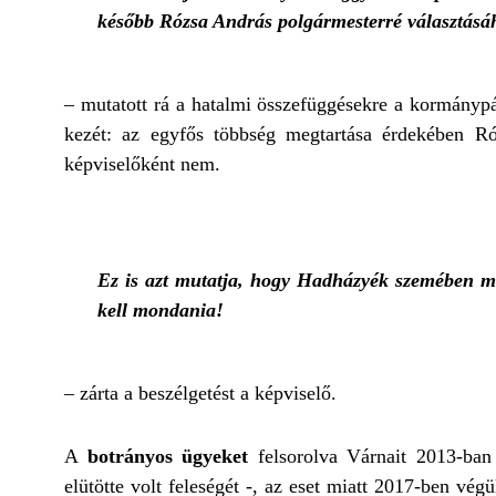
később Rózsa András polgármesterré választásá
– mutatott rá a hatalmi összefüggésekre a kormánypár
kezét: az egyfős többség megtartása érdekében Ró
képviselőként nem.
Ez is azt mutatja, hogy Hadházyék szemében mé
kell mondania!
– zárta a beszélgetést a képviselő.
A
botrányos ügyeket
felsorolva Várnait 2013-ban
elütötte volt feleségét -, az eset miatt 2017-ben vég