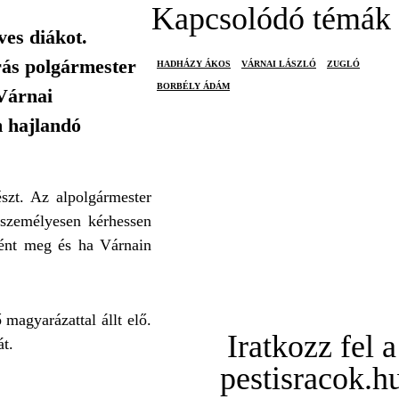
Kapcsolódó témák
ves diákot.
rás polgármester
HADHÁZY ÁKOS
VÁRNAI LÁSZLÓ
ZUGLÓ
BORBÉLY ÁDÁM
 Várnai
m hajlandó
észt. Az alpolgármester
 személyesen kérhessen
rtént meg és ha Várnain
magyarázattal állt elő.
Iratkozz fel a
át.
pestisracok.h