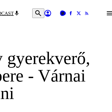
DCAST
 gyerekverő,
bere - Várnai
ni