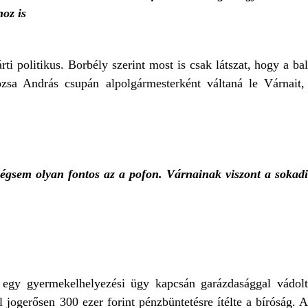
hoz is
ti politikus. Borbély szerint most is csak látszat, hogy a ba
zsa András csupán alpolgármesterként váltaná le Várnait
gsem olyan fontos az a pofon. Várnainak viszont a sokadi
 egy gyermekelhelyezési ügy kapcsán garázdasággal vádol
ül jogerősen 300 ezer forint pénzbüntetésre ítélte a bíróság. 