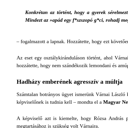
Konkrétan az történt, hogy a gyerek sérelmezte
Mindezt az »apád egy f*szszopó g*ci, rohadj me
– fogalmazott a lapnak. Hozzátette, hogy ezt követően
Az eset egy osztálykiránduláson történt, ahol Várna
hozzátette, hogy nem szándékozik lemondani és amúgy
Hadházy emberének agresszív a múltja
Számtalan botrányos ügyet ismerünk Várnai László 
képviselőnek is tudnia kell – mondta el a
Magyar Ne
A képviselő azt is kiemelte, hogy Rózsa András p
megtartásához is szükség volt Várnaira.