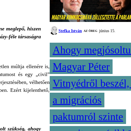
ne meglepő, hiszen
Stefka István
június 15.
AZ ÖREG
ázy-féle társaságra
Ahogy megjósoltu
Magyar Péter
tlen múltja ellenére is,
ntumost és egy „civil”
Vitnyédről beszél,
rjesztésében, vélhetően
n. Ezért kijelenthető,
a migrációs
paktumról szinte
olt szükség, ahogy