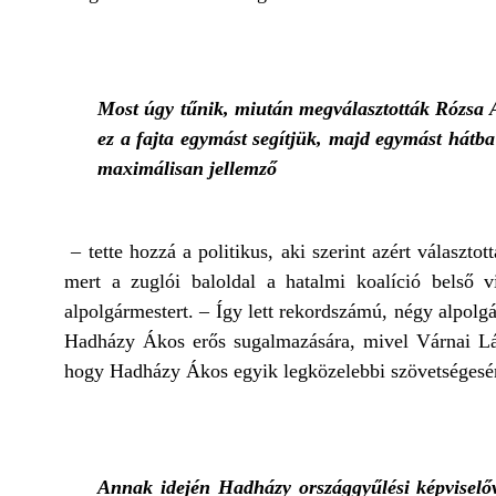
Most úgy tűnik, miután megválasztották Rózsa 
ez a fajta egymást segítjük, majd egymást hátb
maximálisan jellemző
– tette hozzá a politikus, aki szerint azért választo
mert a zuglói baloldal a hatalmi koalíció belső 
alpolgármestert. – Így lett rekordszámú, négy alpolg
Hadházy Ákos erős sugalmazására, mivel Várnai Lász
hogy Hadházy Ákos egyik legközelebbi szövetségesé
Annak idején Hadházy országgyűlési képviselőv