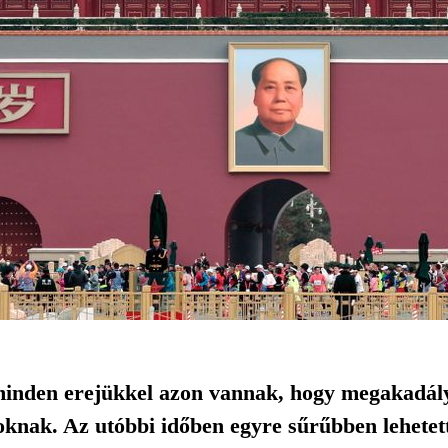
 minden erejükkel azon vannak, hogy megakadál
oknak. Az utóbbi időben egyre sűrűbben lehetett