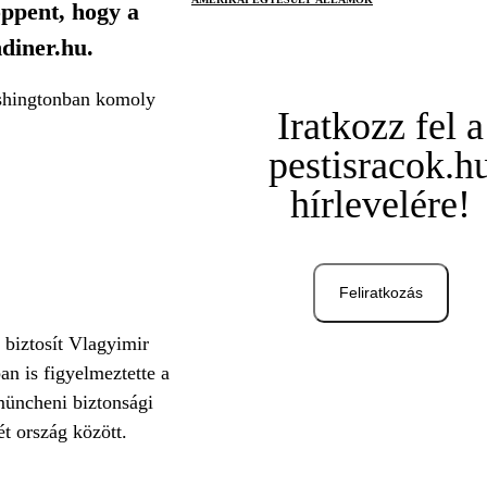
öppent, hogy a
ndiner.hu.
ashingtonban komoly
Iratkozz fel a
pestisracok.h
hírlevelére!
Feliratkozás
 biztosít Vlagyimir
an is figyelmeztette a
müncheni biztonsági
ét ország között.