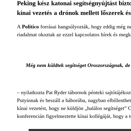
Peking kész katonai segítségnyújtást bizt
kínai vezetés a drónok mellett lőszerek és
A
Politico
forrásai hangsúlyozták, hogy eddig még n
riadalmat okoztak az ezzel kapcsolatos hírek és megk
Még nem küldtek segítséget Oroszországnak, de a
– nyilatkozta Pat Ryder tábornok pénteki sajtótájéko
Putyinnak és beszáll a háborúba, nagyban elbillenthe
kínai vezetést, hogy ne küldjön „halálos segítséget
konferencián figyelmeztette kínai kollégáját, hogy a 