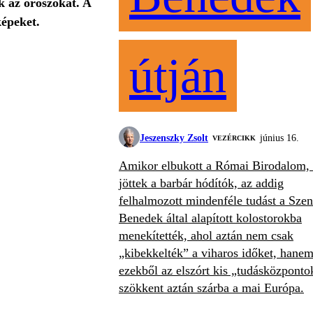
k az oroszokat. A
épeket.
útján
Jeszenszky Zsolt
június 16.
VEZÉRCIKK
Amikor elbukott a Római Birodalom, 
jöttek a barbár hódítók, az addig
felhalmozott mindenféle tudást a Szen
Benedek által alapított kolostorokba
menekítették, ahol aztán nem csak
„kibekkelték” a viharos időket, hane
ezekből az elszórt kis „tudásközponto
szökkent aztán szárba a mai Európa.