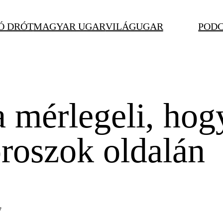
Ó DRÓT
MAGYAR UGAR
VILÁGUGAR
POD
 mérlegeli, hogy
roszok oldalán
7