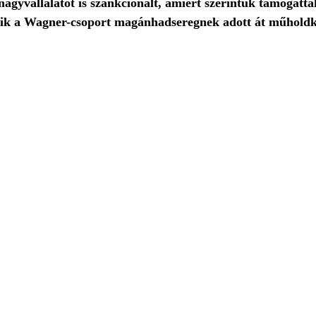
nagyvállalatot is szankcionált, amiért szerintük támogattá
lyik a Wagner-csoport magánhadseregnek adott át műholdk