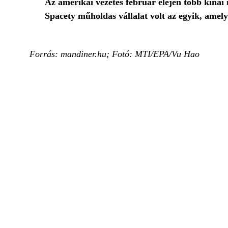
Az amerikai vezetés február elején több kínai 
Spacety műholdas vállalat volt az egyik, ame
Forrás: mandiner.hu; Fotó: MTI/EPA/Vu Hao