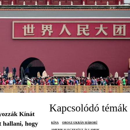
Kapcsolódó témák
yozzák Kínát
 hallani, hogy
KÍNA
OROSZ-UKRÁN HÁBORÚ
AMERIKAI EGYESÜLT ÁLLAMOK