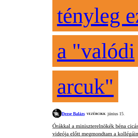
tényleg e
a "valódi
arcuk"
Dezse Balázs
június 15.
VEZÉRCIKK
Órákkal a miniszterelnökék béna cicá
videója előtt megmondtam a kollégái