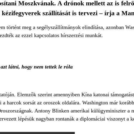
osítani Moszkvának. A drónok mellett az is felr
 kézifegyverek szállítását is tervezi – írja a Ma
em történt meg a segélyszállítmányok elindítása, azonban W
ezdték az ezzel kapcsolatos hírszerzési munkát.
zt látni, hogy nem tettek le róla
ztatóján. Elemzők szerint amennyiben Kína katonai támogatást
ti a harcok sorsát az oroszok oldalára. Washington már korább
” Oroszországnak. Antony Blinken amerikai külügyminiszter a 
tervezett lépésük nagyban rontanák a diplomáciai viszonyt a k