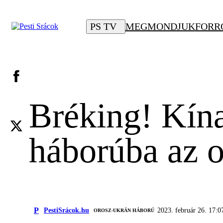
PS TV
MEGMONDJUK
FORR
Bréking! Kína
háborúba az o
P
PestiSrácok.hu
2023. február 26. 17:0
‎ OROSZ-UKRÁN HÁBORÚ