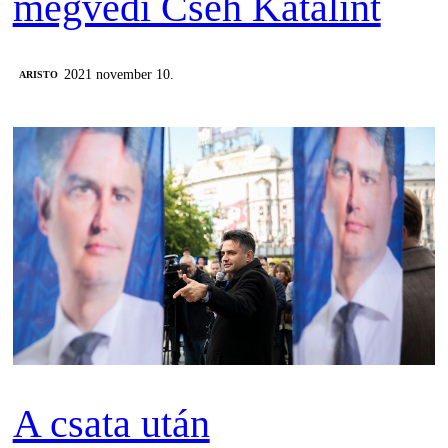
megvédi Cseh Katalint
2021 november 10.
ARISTO
A csata után