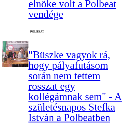
elnöke volt a Polbeat
vendége
‎POLBEAT
"Büszke vagyok rá,
hogy pályafutásom
során nem tettem
rosszat egy
kollégámnak sem" - A
születésnapos Stefka
István a Polbeatben