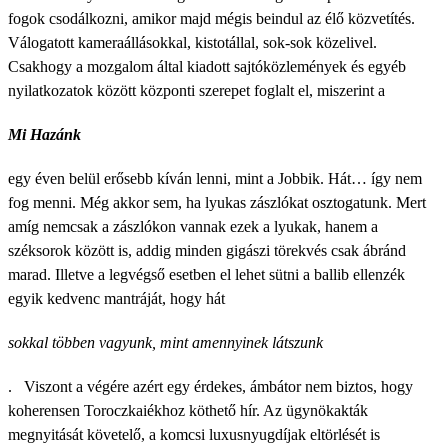
fogok csodálkozni, amikor majd mégis beindul az élő közvetítés.
Válogatott kameraállásokkal, kistotállal, sok-sok közelivel.
Csakhogy a mozgalom által kiadott sajtóközlemények és egyéb
nyilatkozatok között központi szerepet foglalt el, miszerint a
Mi Hazánk
egy éven belül erősebb kíván lenni, mint a Jobbik. Hát… így nem
fog menni. Még akkor sem, ha lyukas zászlókat osztogatunk. Mert
amíg nemcsak a zászlókon vannak ezek a lyukak, hanem a
széksorok között is, addig minden gigászi törekvés csak ábránd
marad. Illetve a legvégső esetben el lehet sütni a ballib ellenzék
egyik kedvenc mantráját, hogy hát
sokkal többen vagyunk, mint amennyinek látszunk
. Viszont a végére azért egy érdekes, ámbátor nem biztos, hogy
koherensen Toroczkaiékhoz köthető hír. Az ügynökakták
megnyitását követelő, a komcsi luxusnyugdíjak eltörlését is