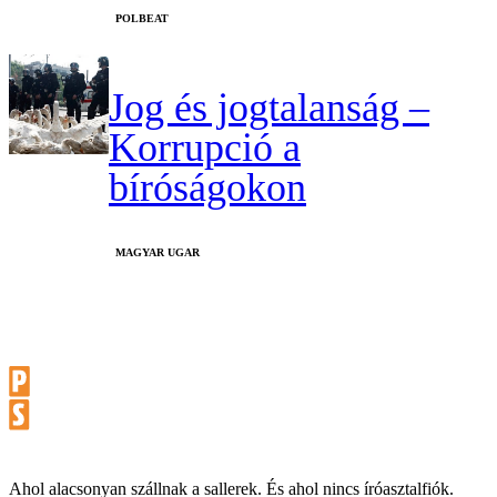
‎POLBEAT
Jog és jogtalanság –
Korrupció a
bíróságokon
MAGYAR UGAR
Ahol alacsonyan szállnak a sallerek. És ahol nincs íróasztalfiók.