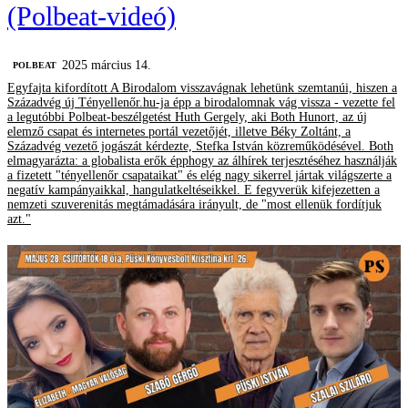
(Polbeat-videó)
2025 március 14.
‎POLBEAT
Egyfajta kifordított A Birodalom visszavágnak lehetünk szemtanúi, hiszen a
Századvég új Tényellenőr.hu-ja épp a birodalomnak vág vissza - vezette fel
a legutóbbi Polbeat-beszélgetést Huth Gergely, aki Both Hunort, az új
elemző csapat és internetes portál vezetőjét, illetve Béky Zoltánt, a
Századvég vezető jogászát kérdezte, Stefka István közreműködésével. Both
elmagyarázta: a globalista erők épphogy az álhírek terjesztéséhez használják
a fizetett "tényellenőr csapataikat" és elég nagy sikerrel jártak világszerte a
negatív kampányaikkal, hangulatkeltéseikkel. E fegyverük kifejezetten a
nemzeti szuverenitás megtámadására irányult, de "most ellenük fordítjuk
azt."