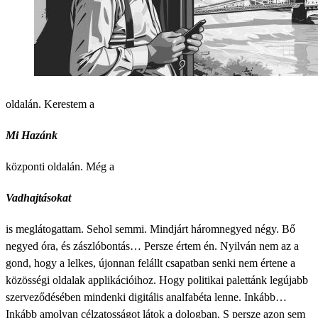
oldalán. Kerestem a
Mi Hazánk
központi oldalán. Még a
Vadhajtásokat
is meglátogattam. Sehol semmi. Mindjárt háromnegyed négy. Bő
negyed óra, és zászlóbontás… Persze értem én. Nyilván nem az a
gond, hogy a lelkes, újonnan felállt csapatban senki nem értene a
közösségi oldalak applikációihoz. Hogy politikai palettánk legújabb
szerveződésében mindenki digitális analfabéta lenne. Inkább…
Inkább amolyan célzatosságot látok a dologban. S persze azon sem