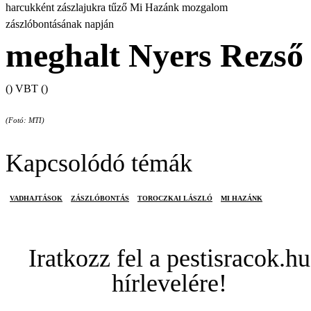
harcukként zászlajukra tűző Mi Hazánk mozgalom
zászlóbontásának napján
meghalt Nyers Rezső
() VBT ()
(Fotó: MTI)
Kapcsolódó témák
VADHAJTÁSOK
ZÁSZLÓBONTÁS
TOROCZKAI LÁSZLÓ
MI HAZÁNK
Iratkozz fel a pestisracok.hu
hírlevelére!