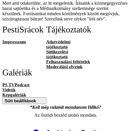
Mert ami odakerülne, az itt megjelenik. Írásaink a közmegegyezéses
hazai sajtóetika és a Médiaalkotmány szellemisége szerint
készülnek. Forrásainkat minden körülmények között megóvjuk,
szivárogtasson bátran! Szerzőink neve olykor "írói név".
PestiSrácok
Tájékoztatók
Impresszum
Adatvédelmi
tájékoztató
Sütikezelési
tájékoztató
Felhasználási feltételek
Moderálási elveink
Galériák
PS TVPodcast
Videók
Képgalériák
Süti beállítások
*Kell még valamit mondanom Ildikó?
Az őszödi beszéd utolsó mondata.