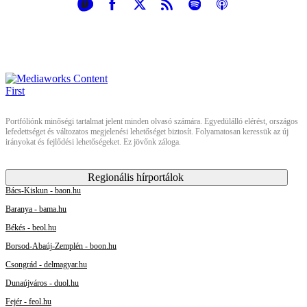
Portfóliónk minőségi tartalmat jelent minden olvasó számára. Egyedülálló elérést, országos
lefedettséget és változatos megjelenési lehetőséget biztosít. Folyamatosan keressük az új
irányokat és fejlődési lehetőségeket. Ez jövőnk záloga.
Regionális hírportálok
Bács-Kiskun - baon.hu
Baranya - bama.hu
Békés - beol.hu
Borsod-Abaúj-Zemplén - boon.hu
Csongrád - delmagyar.hu
Dunaújváros - duol.hu
Fejér - feol.hu