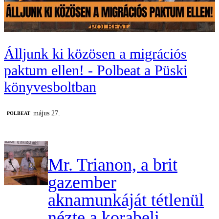
Álljunk ki közösen a migrációs
paktum ellen! - Polbeat a Püski
könyvesboltban
május 27.
‎POLBEAT
Mr. Trianon, a brit
gazember
aknamunkáját tétlenül
nézte a korabeli