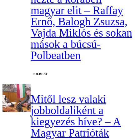
magyar elit – Raffay
Ernő, Balogh Zsuzsa,
Vajda Miklós és sokan
mások a búcsú-
Polbeatben
‎POLBEAT
Mitől lesz valaki
jobboldaliként a
kiegyezés híve? – A
Magyar Patrióták