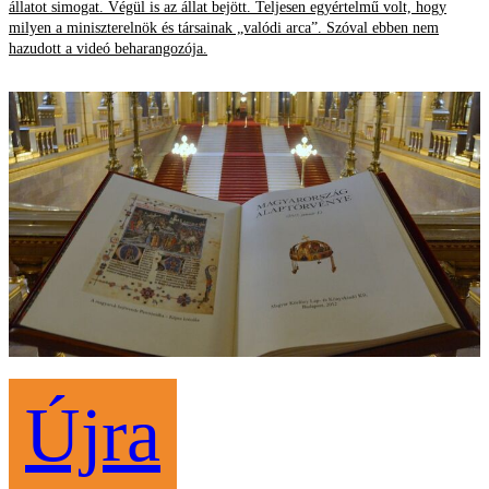
állatot simogat. Végül is az állat bejött. Teljesen egyértelmű volt, hogy
milyen a miniszterelnök és társainak „valódi arca”. Szóval ebben nem
hazudott a videó beharangozója.
Újra