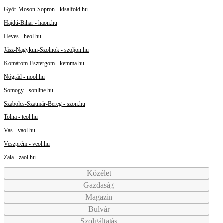
Győr-Moson-Sopron - kisalfold.hu
Hajdú-Bihar - haon.hu
Heves - heol.hu
Jász-Nagykun-Szolnok - szoljon.hu
Komárom-Esztergom - kemma.hu
Nógrád - nool.hu
Somogy - sonline.hu
Szabolcs-Szatmár-Bereg - szon.hu
Tolna - teol.hu
Vas - vaol.hu
Veszprém - veol.hu
Zala - zaol.hu
Közélet
Gazdaság
Magazin
Bulvár
Szolgáltatás