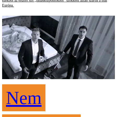
ezekből az elszórt kis „tudásközpontokból” szökkent aztán szárba a mai
Európa.
Nem