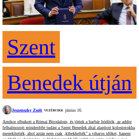
Szent
Benedek útján
Jeszenszky Zsolt
június 16.
VEZÉRCIKK
Amikor elbukott a Római Birodalom, és jöttek a barbár hódítók, az addig
felhalmozott mindenféle tudást a Szent Benedek által alapított kolostorokba
menekítették, ahol aztán nem csak „kibekkelték” a viharos időket, hanem