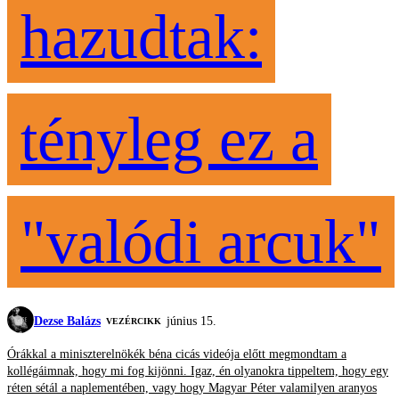
hazudtak:
tényleg ez a
"valódi arcuk"
Dezse Balázs
június 15.
VEZÉRCIKK
Órákkal a miniszterelnökék béna cicás videója előtt megmondtam a
kollégáimnak, hogy mi fog kijönni. Igaz, én olyanokra tippeltem, hogy egy
réten sétál a naplementében, vagy hogy Magyar Péter valamilyen aranyos