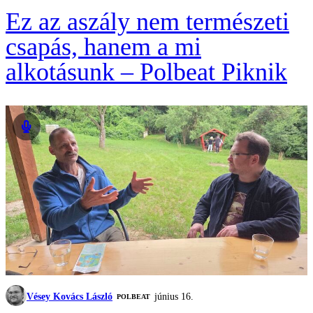
Ez az aszály nem természeti
csapás, hanem a mi
alkotásunk – Polbeat Piknik
Vésey Kovács László
június 16.
‎POLBEAT