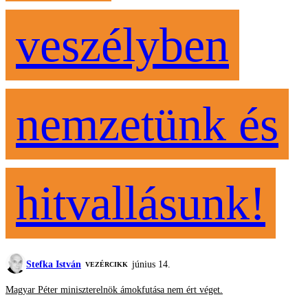
veszélyben
nemzetünk és
hitvallásunk!
Stefka István
június 14.
VEZÉRCIKK
Magyar Péter miniszterelnök ámokfutása nem ért véget.