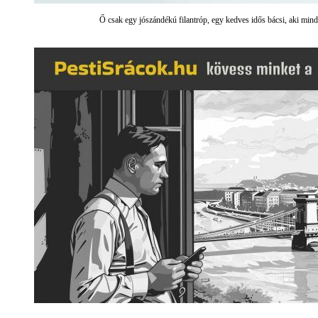
Ő csak egy jószándékú filantróp, egy kedves idős bácsi, aki mind