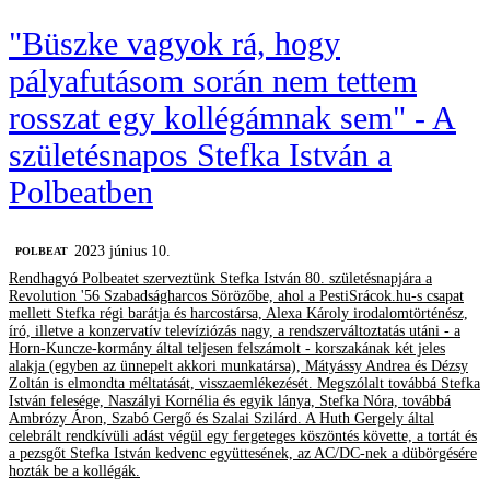
"Büszke vagyok rá, hogy
pályafutásom során nem tettem
rosszat egy kollégámnak sem" - A
születésnapos Stefka István a
Polbeatben
2023 június 10.
‎POLBEAT
Rendhagyó Polbeatet szerveztünk Stefka István 80. születésnapjára a
Revolution '56 Szabadságharcos Sörözőbe, ahol a PestiSrácok.hu-s csapat
mellett Stefka régi barátja és harcostársa, Alexa Károly irodalomtörténész,
író, illetve a konzervatív televíziózás nagy, a rendszerváltoztatás utáni - a
Horn-Kuncze-kormány által teljesen felszámolt - korszakának két jeles
alakja (egyben az ünnepelt akkori munkatársa), Mátyássy Andrea és Dézsy
Zoltán is elmondta méltatását, visszaemlékezését. Megszólalt továbbá Stefka
István felesége, Naszályi Kornélia és egyik lánya, Stefka Nóra, továbbá
Ambrózy Áron, Szabó Gergő és Szalai Szilárd. A Huth Gergely által
celebrált rendkívüli adást végül egy fergeteges köszöntés követte, a tortát és
a pezsgőt Stefka István kedvenc együttesének, az AC/DC-nek a dübörgésére
hozták be a kollégák.