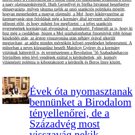
a nagy olajösszesküvésről. Huth Gergellyel és Stefka Istvánnal beszélgetve
elmagyarázta, milyen játszma zajlik az unió szankciós politikája mögött,
hogyan mesterkedett a magyar olajmulti, a Mol, hogy kikényszerítse az
üzemanyagár-stop feloldását még a kormány által tervezett szilveszteri
időpont előtt, és hogy miként fog megfizetni – a teljes szankciós
nyereségének kormányzati elvonásával – mindezért. Felmerült az is, hogy ki
hisz még a csodákban, hiszen a Mol százhalombattai finomítóját több hónap
küszködés után, az árstop visszavonása után néhány órával sikerült
megjavítani, az addig minden mérnökön kifogó repedéseket behegeszteni. A
műsorban a neves közgazdász beszélt Matolcsy György és a kormány
vitájának hátteréről is, és természetesen a Revolution '56 Szabadságharcos
Sörözőben jelen lévő vendégek ezúttal is kérdezhettek, sőt, komoly
világnézeti polémia is kibontakozott a kérdezők és Boros Imre között.
Évek óta nyomasztanak
bennünket a Birodalom
tényellenőrei, de a
Századvég most
visszavág nekik