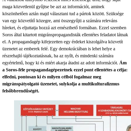
maga közvetlenül gyűjtse be azt az információt, aminek
köszönhetően aztán majd választani tud a pártok között. Szüksége
van egy közvetítő közegre, ami összegyűjti a számára releváns
híreket, és eljuttatja hozzá azt emészthető formában. Ezzel szemben
Soros által kitartott migránspropagandisták ellentétes feladatot látnak
el. A propagandagép kifejezetten egy érdeket kiszolgálva közvetít
üzenetet az emberek felé. Egy demokráciában is lehet helye a
részrehajló tájékoztatásnak, ha az nyílt, és mindenki számára
egyértelmű, hogy ki és miért akarja átadni az adott információt.
Ám
a Soros-féle propagandagépezetnek ezzel pont ellentétes a célja:
elfedni, pontosan ki és milyen célból fogalmaz meg
migránspátyolgató üzenetet, sulykolja a multikulturalizmus
felsőbbrendűségét.