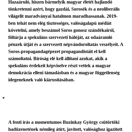
Hazaáruló, hiszen bármelyik magyar életét hajlandó
tönkretenni azért, hogy gazdái, Sorosék és a neoliberális
világelit maradványai hatalmon maradhassanak. 2019-
ben tehát nem elég tisztességes, valóságalapú médiát
követelni, amely beszámol Soros gonosz szándékairól,
föltárja a spekuláns szervezeti hálóját, az odaáramló
pénzek útját és a szervezett népvándoroltatás veszélyeit. A
Soros-propagandagépezet propagandistáit el kell
számoltatni. Bíróság elé kell állítani azokat, akik a
spekuláns érdekeit képviselve részt vettek a magyar
demokrácia elleni támadásban és a magyar függetlenség
idegeneknek való kiárusításában.
*
A fenti írás a momentumos Buzinkay György csütörtöki
hadüzenetének némileg átírt, javított, valósághoz igazított