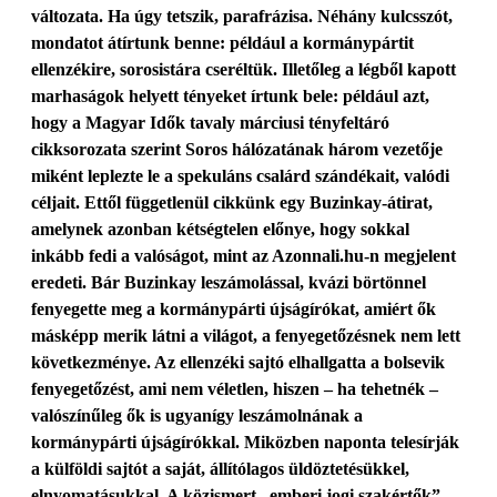
változata. Ha úgy tetszik, parafrázisa. Néhány kulcsszót,
mondatot átírtunk benne: például a kormánypártit
ellenzékire, sorosistára cseréltük. Illetőleg a légből kapott
marhaságok helyett tényeket írtunk bele: például azt,
hogy a Magyar Idők tavaly márciusi tényfeltáró
cikksorozata szerint Soros hálózatának három vezetője
miként leplezte le a spekuláns csalárd szándékait, valódi
céljait. Ettől függetlenül cikkünk egy Buzinkay-átirat,
amelynek azonban kétségtelen előnye, hogy sokkal
inkább fedi a valóságot, mint az Azonnali.hu-n megjelent
eredeti. Bár Buzinkay leszámolással, kvázi börtönnel
fenyegette meg a kormánypárti újságírókat, amiért ők
másképp merik látni a világot, a fenyegetőzésnek nem lett
következménye. Az ellenzéki sajtó elhallgatta a bolsevik
fenyegetőzést, ami nem véletlen, hiszen – ha tehetnék –
valószínűleg ők is ugyanígy leszámolnának a
kormánypárti újságírókkal. Miközben naponta telesírják
a külföldi sajtót a saját, állítólagos üldöztetésükkel,
elnyomatásukkal. A közismert „emberi jogi szakértők”,