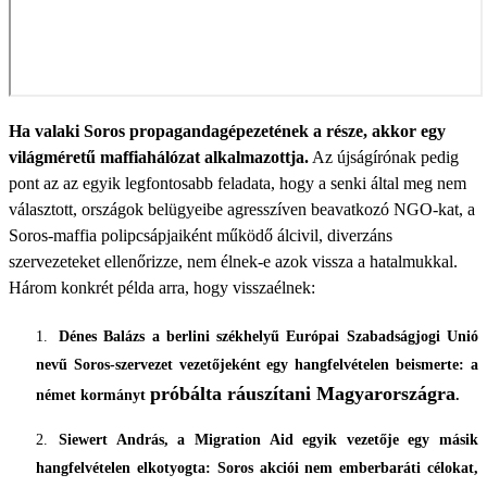
Ha valaki Soros propagandagépezetének a része, akkor egy
világméretű maffiahálózat alkalmazottja.
Az újságírónak pedig
pont az az egyik legfontosabb feladata, hogy a senki által meg nem
választott, országok belügyeibe agresszíven beavatkozó NGO-kat, a
Soros-maffia polipcsápjaiként működő álcivil, diverzáns
szervezeteket ellenőrizze, nem élnek-e azok vissza a hatalmukkal.
Három konkrét példa arra, hogy visszaélnek:
Dénes Balázs a berlini székhelyű Európai Szabadságjogi Unió
nevű Soros-szervezet vezetőjeként egy hangfelvételen beismerte: a
próbálta ráuszítani Magyarországra
német kormányt
.
Siewert András, a Migration Aid egyik vezetője egy másik
hangfelvételen elkotyogta: Soros akciói nem emberbaráti célokat,