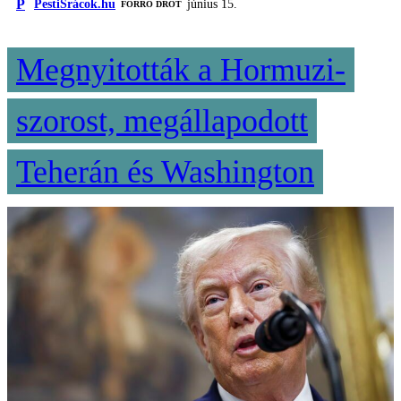
P
PestiSrácok.hu
június 15.
FORRÓ DRÓT
Megnyitották a Hormuzi-
szorost, megállapodott
Teherán és Washington