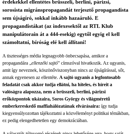
érdekekkel ellentétes brüsszeli, berlini, párizsi,
sorosista migránspropagandát terjesztő propagandista
sem újságíró, sokkal inkább hazaáruló. E
propagandistákat (az indexesektől az RTL Klub
manipulátorain át a 444-esekig) egytől egyig el kell
számoltatni, bíróság elé kell állítani!
A tisztességes média legnagyobb önbecsapása, amikor a
propagandára „
ellenzéki sajtó
” címszóval hivatkozik. Az ugyanis,
amit így neveznek, köszönőviszonyban nincs az újságírással, sőt,
annak egyenesen az ellentéte.
A sajtó ugyanis a legfontosabb
feladatát csak akkor tudja ellátni, ha hiteles, és híreit a
valóságra alapozza, nem a brüsszeli, berlini, párizsi
erőközpontok ukázaira, Soros György és világméretű
emberkereskedő maffiahálózatának elvárásaira:
így tudja
kiegyensúlyozottan tájékoztatni a közvéleményt politikai témákban,
ez pedig elengedhetetlen egy demokráciában.
A választók túlnyomó részének nincs lehetősége arra, hogy saját