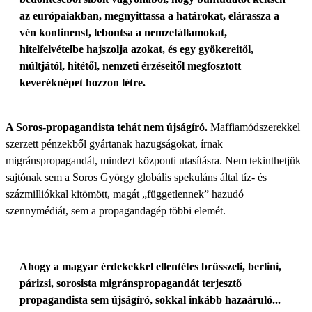
az európaiakban, megnyittassa a határokat, elárassza a
vén kontinenst, lebontsa a nemzetállamokat,
hitelfelvételbe hajszolja azokat, és egy gyökereitől,
múltjától, hitétől, nemzeti érzéseitől megfosztott
keveréknépet hozzon létre.
A Soros-propagandista tehát nem újságíró.
Maffiamódszerekkel
szerzett pénzekből gyártanak hazugságokat, írnak
migránspropagandát, mindezt központi utasításra. Nem tekinthetjük
sajtónak sem a Soros György globális spekuláns által tíz- és
százmilliókkal kitömött, magát „függetlennek” hazudó
szennymédiát, sem a propagandagép többi elemét.
Ahogy a magyar érdekekkel ellentétes brüsszeli, berlini,
párizsi, sorosista migránspropagandát terjesztő
propagandista sem újságíró, sokkal inkább hazaáruló...