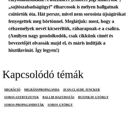
„sajtószabadságügyi” élharcosok is mélyen hallgatnak
csütörtök óta. Hát persze, mivel nem sorosista újságírókat
fenyegettek meg börtönnel. Meglátjuk: most, hogy a
célszemélyek nevét kicseréltük, ráharapnak-e a csalira.
(Amilyen nagy gondolkodók, csak cikkünk címét és
bevezetőjét olvassák majd el, és máris indítják a
hisztilavinát. Így legyen!)
Kapcsolódó témák
MIGRÁCIÓ
MIGRÁNSPROPAGANDA
JEAN-CLAUDE JUNCKER
SOROS-SZERVEZETEK
BALLIB HAZUDOZÁS
BUZINKAY GYÖRGY
SOROS-PROPAGANDISTÁK
SOROS GYÖRGY