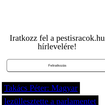
Iratkozz fel a pestisracok.hu
hírlevelére!
Feliratkozás
Takács Péter: Magyar
lezüllesztette a parlamentet