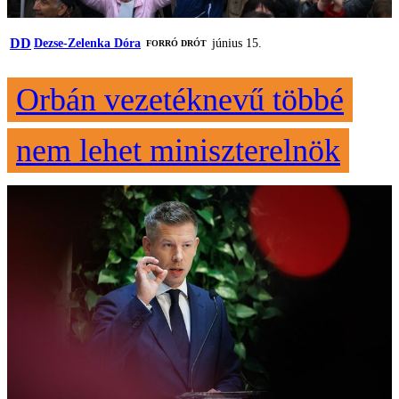
DD
Dezse-Zelenka Dóra
június 15.
FORRÓ DRÓT
Orbán vezetéknevű többé
nem lehet miniszterelnök