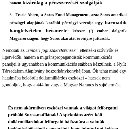
kizárólag a pénzszerzését szolgálják
hanem
.
Tracie Ahern, a Soros Fund Management, azaz Soros amerikai
egy harmadik
pénzügyi alapjának korábbi pénzügyi vezetője
hangfelvételen beismerte
: kétezer (!) ember dolgozik
Magyarországon, hogy Soros akaratát érvényre juttassák.
Nemcsak az „
emberi jogi szakreferensek
”, ellenzéki szóvivők és
ligetvédők, hanem a migránspropagandisták kommunikációs
paneljei is ugyanabban a kommunikációs stábban készülnek, a Nyílt
Társadalom Alapítvány boszorkánykonyhájában. Ők tehát mind egy
hatalmába beleőrült dollármilliárdos eszközei – hacsak nem
gondoljuk, hogy a 444.hu vagy a Magyar Narancs is sajtótermék.
És nem akármilyen eszközei vannak a világot felforgatni
próbáló Soros-maffiának! A spekuláns azért költ
dollármilliárdokat felforgató hálózatára a valuták
bedöntéséből síbolt vagyonából, hogy bűntudatot keltsen