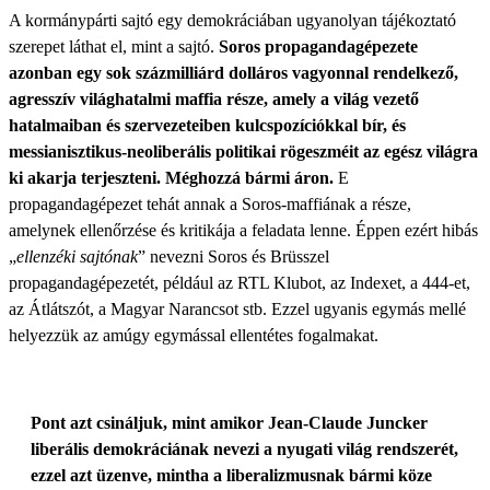
A kormánypárti sajtó egy demokráciában ugyanolyan tájékoztató
szerepet láthat el, mint a sajtó.
Soros propagandagépezete
azonban egy sok százmilliárd dolláros vagyonnal rendelkező,
agresszív világhatalmi maffia része, amely a világ vezető
hatalmaiban és szervezeteiben kulcspozíciókkal bír, és
messianisztikus-neoliberális politikai rögeszméit az egész világra
ki akarja terjeszteni. Méghozzá bármi áron.
E
propagandagépezet tehát annak a Soros-maffiának a része,
amelynek ellenőrzése és kritikája a feladata lenne. Éppen ezért hibás
„
ellenzéki sajtónak
” nevezni Soros és Brüsszel
propagandagépezetét, például az RTL Klubot, az Indexet, a 444-et,
az Átlátszót, a Magyar Narancsot stb. Ezzel ugyanis egymás mellé
helyezzük az amúgy egymással ellentétes fogalmakat.
Pont azt csináljuk, mint amikor Jean-Claude Juncker
liberális demokráciának nevezi a nyugati világ rendszerét,
ezzel azt üzenve, mintha a liberalizmusnak bármi köze