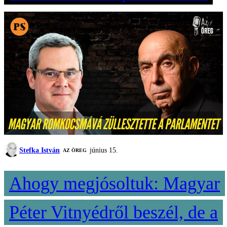
Stefka István
június 15.
AZ ÖREG
Ahogy megjósoltuk: Magyar
Péter Vitnyédről beszél, de a