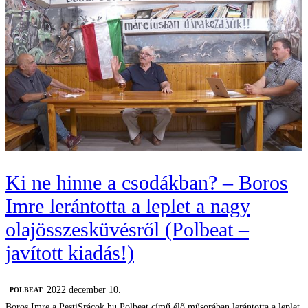
Ki ne hinne a csodákban? – Boros
Imre lerántotta a leplet a nagy
olajösszesküvésről (Polbeat –
javított kiadás!)
2022 december 10.
‎POLBEAT
Boros Imre a PestiSrácok.hu Polbeat című élő műsorában lerántotta a leplet