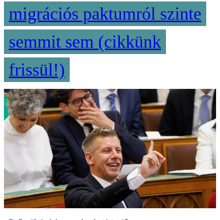
migrációs paktumról szinte
semmit sem (cikkünk
frissül!)