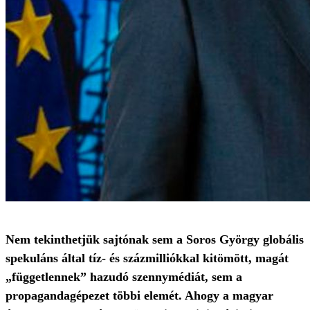
Nem tekinthetjük sajtónak sem a Soros György globális
spekuláns által tíz- és százmilliókkal kitömött, magát
„függetlennek” hazudó szennymédiát, sem a
propagandagépezet többi elemét. Ahogy a magyar