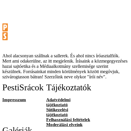
Ahol alacsonyan szállnak a sallerek. És ahol nincs íróasztalfiók.
Mert ami odakerülne, az itt megjelenik. Írásaink a közmegegyezéses
hazai sajtóetika és a Médiaalkotmány szellemisége szerint
készülnek. Forrásainkat minden körülmények között megóvjuk,
szivárogtasson bátran! Szerzőink neve olykor "írói név".
PestiSrácok
Tájékoztatók
Impresszum
Adatvédelmi
tájékoztató
Sütikezelési
tájékoztató
Felhasználási feltételek
Moderálási elveink
Galériák