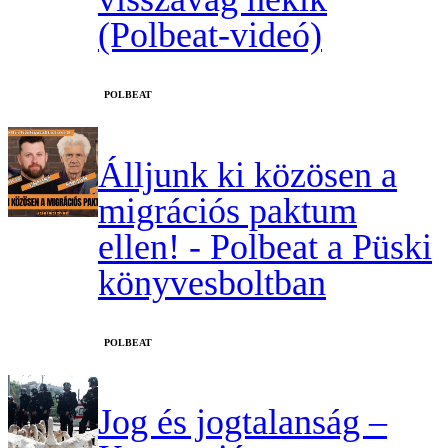
(Polbeat-videó)
‎POLBEAT
Álljunk ki közösen a
migrációs paktum
ellen! - Polbeat a Püski
könyvesboltban
‎POLBEAT
Jog és jogtalanság –