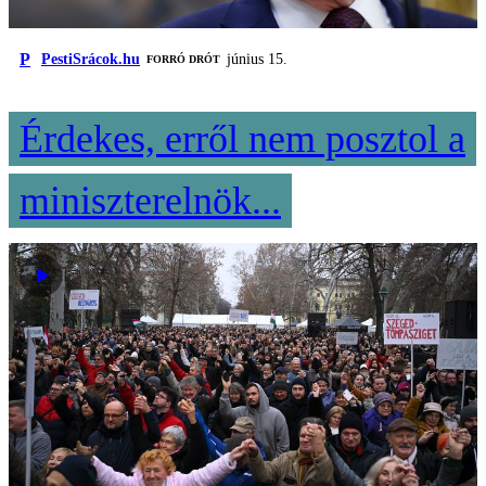
P
PestiSrácok.hu
június 15.
FORRÓ DRÓT
Érdekes, erről nem posztol a
miniszterelnök...