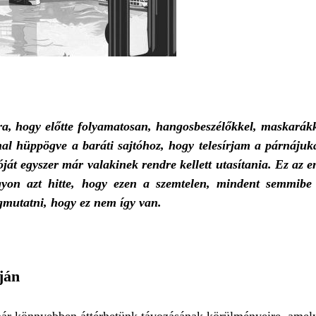
ra, hogy előtte folyamatosan, hangosbeszélőkkel, maskarák
l hüppögve a baráti sajtóhoz, hogy telesírjam a párnájuk
ját egyszer már valakinek rendre kellett utasítania. Ez az
agyon azt hitte, hogy ezen a szemtelen, mindent semmibe
gmutatni, hogy ez nem így van.
ján