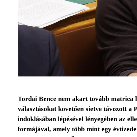
Tordai Bence nem akart tovább matrica l
választásokat követően sietve távozott a
indoklásában lépésével lényegében az ell
formájával, amely több mint egy évtize