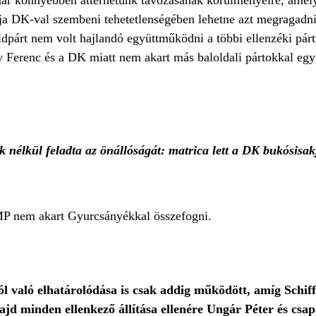
ár könnyebben áttérhetünk távozásának körülményeire, amel
ja DK-val szembeni tehetetlenségében lehetne azt megragadni. 
dpárt nem volt hajlandó együttműködni a többi ellenzéki pártt
 Ferenc és a DK miatt nem akart más baloldali pártokkal eg
k nélkül feladta az önállóságát: matrica lett a DK bukósisak
 LMP nem akart Gyurcsányékkal összefogni.
 való elhatárolódása is csak addig működött, amíg Schif
ajd minden ellenkező állítása ellenére Ungár Péter és csa