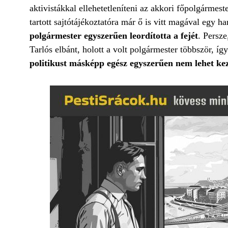
aktivistákkal ellehetetleníteni az akkori főpolgármest
tartott
sajtótájékoztatóra már ő is vitt magával egy 
polgármester egyszerűen leordította a fejét
. Persz
Tarlós elbánt, holott a volt polgármester többször, í
politikust másképp egész egyszerűen nem lehet kez