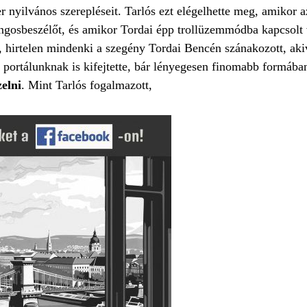
er nyilvános szerepléseit. Tarlós ezt elégelhette meg, amikor 
hangosbeszélőt, és amikor Tordai épp trollüzemmódba kapcsolt
e, hirtelen mindenki a szegény Tordai Bencén szánakozott, aki
gy portálunknak is kifejtette, bár lényegesen finomabb formába
elni
. Mint Tarlós fogalmazott,