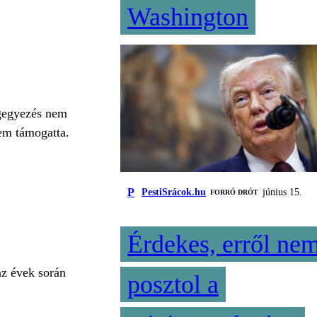
Washington
egegyezés nem
em támogatta.
P
PestiSrácok.hu
június 15.
FORRÓ DRÓT
Érdekes, erről ne
az évek során
posztol a