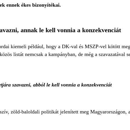
ek ennek ékes bizonyítékai.
zavazni, annak le kell vonnia a konzekvenciát
 Tordai kiemeli például, hogy a DK-val és MSZP-vel kötött m
 közös listát nemcsak a kampányban, de még a szavazatával s
tjára szavazni, abból le kell vonnia a konzekvenciát
zív, zöld-baloldali politikát jelenített meg Magyarországon, 