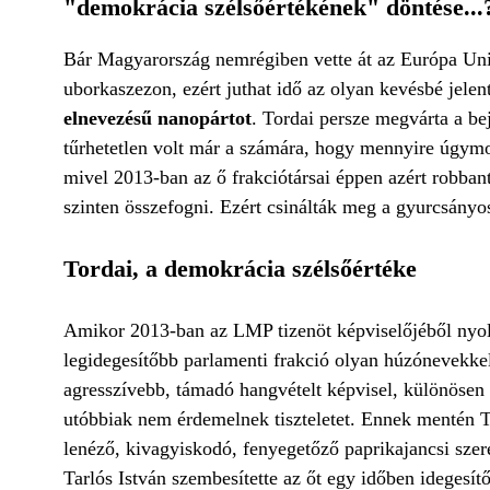
"demokrácia szélsőértékének" döntése...
Bár Magyarország nemrégiben vette át az Európa Unió 
uborkaszezon, ezért juthat idő az olyan kevésbé jele
elnevezésű nanopártot
. Tordai persze megvárta a be
tűrhetetlen volt már a számára, hogy mennyire úgym
mivel 2013-ban az ő frakciótársai éppen azért robba
szinten összefogni. Ezért csinálták meg a gyurcsányo
Tordai, a demokrácia szélsőértéke
Amikor 2013-ban az LMP tizenöt képviselőjéből nyolc ú
legidegesítőbb parlamenti frakció olyan húzónevekkel
agresszívebb, támadó hangvételt képvisel, különösen 
utóbbiak nem érdemelnek tiszteletet. Ennek mentén
T
lenéző, kivagyiskodó, fenyegetőző paprikajancsi sze
Tarlós István szembesítette az őt egy időben idegesít