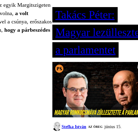
az egyik Margitszigeten
Takács Péter:
 volna,
a volt
vel a csúnya, erőszakos
Magyar lezülleszte
n,
hogy a párbeszédes
a parlamentet
Stefka István
június 15.
AZ ÖREG