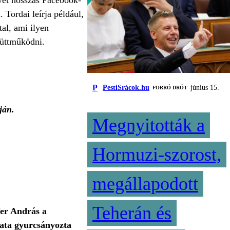
yet hosszas Facebook-
Tordai leírja például,
al, ami ilyen
yüttműködni.
P
PestiSrácok.hu
június 15.
FORRÓ DRÓT
ján.
Megnyitották a
Hormuzi-szorost,
megállapodott
Teherán és
fer András a
pata gyurcsányozta