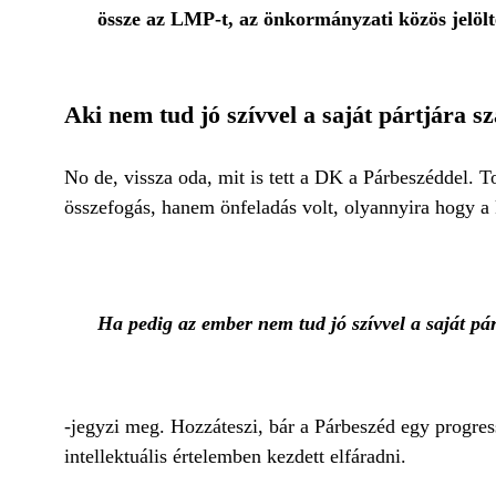
össze az LMP-t, az önkormányzati közös jelölt
Aki nem tud jó szívvel a saját pártjára s
No de, vissza oda, mit is tett a DK a Párbeszéddel.
összefogás, hanem önfeladás volt, olyannyira hogy a
Ha pedig az ember nem tud jó szívvel a saját pár
-jegyzi meg. Hozzáteszi, bár a Párbeszéd egy progress
intellektuális értelemben kezdett elfáradni.