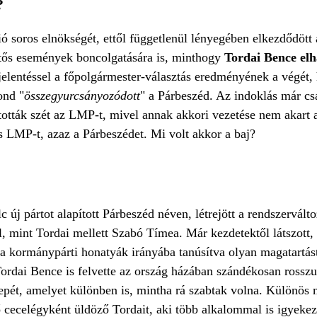
?
soros elnökségét, ettől függetlenül lényegében elkezdődött a
ntős események boncolgatására is, minthogy
Tordai Bence elh
jelentéssel a főpolgármester-választás eredményének a végét,
ond "
összegyurcsányozódott
" a Párbeszéd. Az indoklás már csa
ntották szét az LMP-t, mivel annak akkori vezetése nem akar
s LMP-t, azaz a Párbeszédet. Mi volt akkor a baj?
j pártot alapított Párbeszéd néven, létrejött a rendszerválto
, mint Tordai mellett Szabó Tímea. Már kezdetektől látszott, 
a kormánypárti honatyák irányába tanúsítva olyan magatartást
ordai Bence is felvette az ország házában szándékosan rosszu
repét, amelyet különben is, mintha rá szabtak volna. Különös
ő cecelégyként üldöző Tordait, aki több alkalommal is igyeke