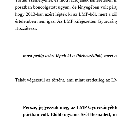
Tordai személyének és motivációjának ismeretében m
posztban boncolgatott ugyan, de lényegében volt párt
hogy 2013-ban azért léptek ki az LMP-ből, mert a zöl
értelemben nem igaz. Az LMP kifejezetten Gyurcsány
Hozzáteszi,
most pedig azért lépek ki a Párbeszédből, mert o
Tehát végezetül az történt, ami miatt eredetileg az
Persze, jegyezzük meg, az LMP Gyurcsányéktól
pártban volt. Előbb ugyanis Szél Bernadett, m