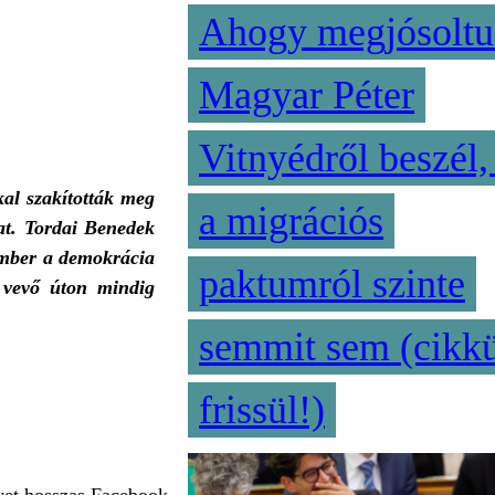
Ahogy megjósoltu
Magyar Péter
Vitnyédről beszél,
kal szakították meg
a migrációs
at. Tordai Benedek
 ember a demokrácia
paktumról szinte
 vevő úton mindig
semmit sem (cikk
frissül!)