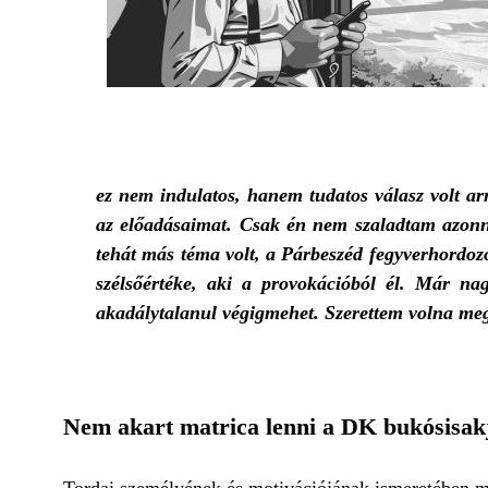
ez nem indulatos, hanem tudatos válasz volt ar
az előadásaimat. Csak én nem szaladtam azonna
tehát más téma volt, a Párbeszéd fegyverhordozó
szélsőértéke, aki a provokációból él. Már n
akadálytalanul végigmehet. Szerettem volna me
Nem akart matrica lenni a DK bukósisak