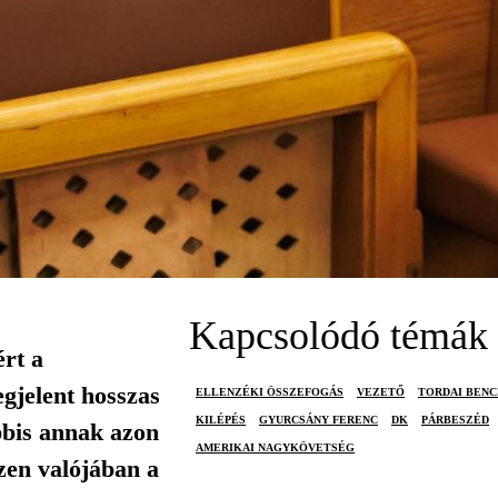
Kapcsolódó témák
rt a
gjelent hosszas
ELLENZÉKI ÖSSZEFOGÁS
VEZETŐ
TORDAI BENC
KILÉPÉS
GYURCSÁNY FERENC
DK
PÁRBESZÉD
ábbis annak azon
AMERIKAI NAGYKÖVETSÉG
zen valójában a