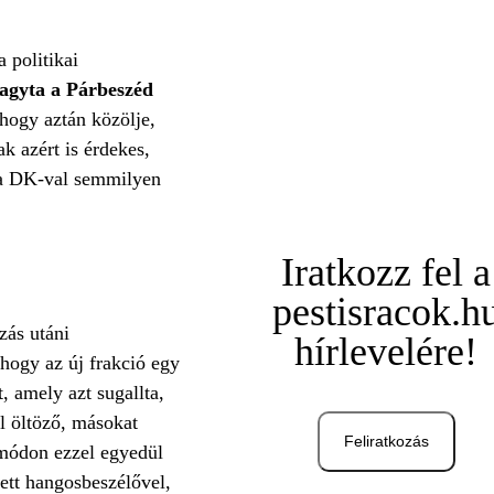
 politikai
agyta a Párbeszéd
 hogy aztán közölje,
k azért is érdekes,
t a DK-val semmilyen
Iratkozz fel a
pestisracok.h
zás utáni
hírlevelére!
hogy az új frakció egy
, amely azt sugallta,
l öltöző, másokat
Feliratkozás
 módon ezzel egyedül
zett hangosbeszélővel,