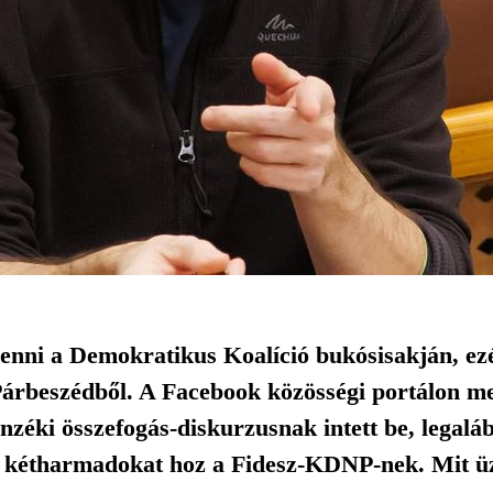
enni a Demokratikus Koalíció bukósisakján, ezé
 Párbeszédből. A Facebook közösségi portálon me
enzéki összefogás-diskurzusnak intett be, legal
de kétharmadokat hoz a Fidesz-KDNP-nek. Mit ü