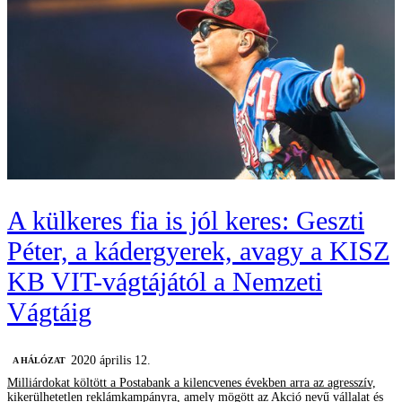
A külkeres fia is jól keres: Geszti
Péter, a kádergyerek, avagy a KISZ
KB VIT-vágtájától a Nemzeti
Vágtáig
2020 április 12.
A HÁLÓZAT
Milliárdokat költött a Postabank a kilencvenes években arra az agresszív,
kikerülhetetlen reklámkampányra, amely mögött az Akció nevű vállalat és