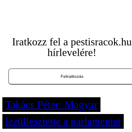
Iratkozz fel a pestisracok.hu
hírlevelére!
Feliratkozás
Takács Péter: Magyar
lezüllesztette a parlamentet