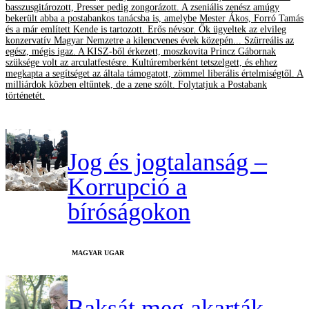
basszusgitározott, Presser pedig zongorázott. A zseniális zenész amúgy
bekerült abba a postabankos tanácsba is, amelybe Mester Ákos, Forró Tamás
és a már említett Kende is tartozott. Erős névsor. Ők ügyeltek az elvileg
konzervatív Magyar Nemzetre a kilencvenes évek közepén... Szürreális az
egész, mégis igaz. A KISZ-ből érkezett, moszkovita Princz Gábornak
szüksége volt az arculatfestésre. Kultúremberként tetszelgett, és ehhez
megkapta a segítséget az általa támogatott, zömmel liberális értelmiségtől. A
milliárdok közben eltűntek, de a zene szólt. Folytatjuk a Postabank
történetét.
Jog és jogtalanság –
Korrupció a
bíróságokon
MAGYAR UGAR
Baksát meg akarták