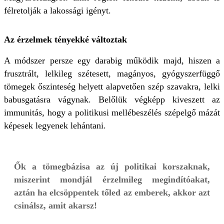
félretolják a lakossági igényt.
Az érzelmek tényekké változtak
A módszer persze egy darabig működik majd, hiszen a
frusztrált, lelkileg szétesett, magányos, gyógyszerfüggő
tömegek őszinteség helyett alapvetően szép szavakra, lelki
babusgatásra vágynak. Belőlük végképp kiveszett az
immunitás, hogy a politikusi mellébeszélés szépelgő mázát
képesek legyenek lehántani.
Ők a tömegbázisa az új politikai korszaknak,
miszerint mondjál érzelmileg megindítóakat,
aztán ha elcsöppentek tőled az emberek, akkor azt
csinálsz, amit akarsz!