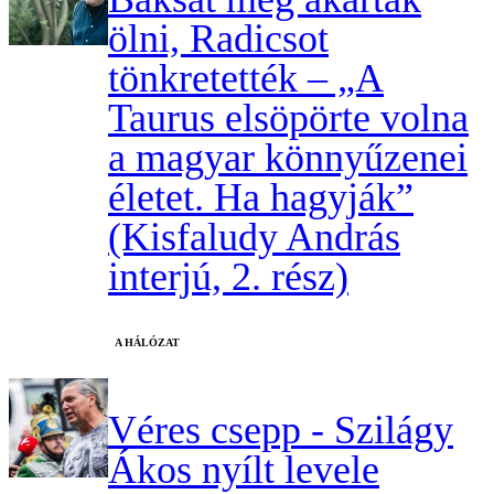
ölni, Radicsot
tönkretették – „A
Taurus elsöpörte volna
a magyar könnyűzenei
életet. Ha hagyják”
(Kisfaludy András
interjú, 2. rész)
A HÁLÓZAT
Véres csepp - Szilágy
Ákos nyílt levele