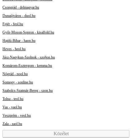
Csongrád - delmagyar.hu
Dunaújváros - duol.hu
Fejér - feol.hu
Győr-Moson-Sopron - kisalfold.hu
Hajdú-Bihar - haon.hu
Heves - heol.hu
Jász-Nagykun-Szolnok - szoljon.hu
Komárom-Esztergom - kemma.hu
Nógrád - nool.hu
Somogy - sonline.hu
Szabolcs-Szatmár-Bereg - szon.hu
Tolna - teol.hu
Vas - vaol.hu
Veszprém - veol.hu
Zala - zaol.hu
Közélet