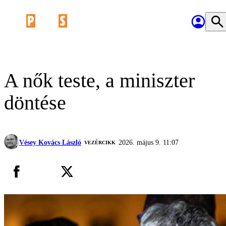
A nők teste, a miniszter
döntése
Vésey Kovács László
2026. május 9. 11:07
VEZÉRCIKK