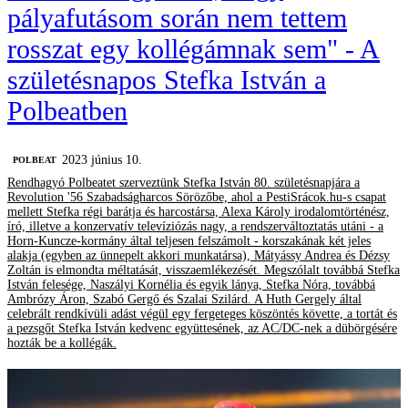
pályafutásom során nem tettem
rosszat egy kollégámnak sem" - A
születésnapos Stefka István a
Polbeatben
2023 június 10.
‎POLBEAT
Rendhagyó Polbeatet szerveztünk Stefka István 80. születésnapjára a
Revolution '56 Szabadságharcos Sörözőbe, ahol a PestiSrácok.hu-s csapat
mellett Stefka régi barátja és harcostársa, Alexa Károly irodalomtörténész,
író, illetve a konzervatív televíziózás nagy, a rendszerváltoztatás utáni - a
Horn-Kuncze-kormány által teljesen felszámolt - korszakának két jeles
alakja (egyben az ünnepelt akkori munkatársa), Mátyássy Andrea és Dézsy
Zoltán is elmondta méltatását, visszaemlékezését. Megszólalt továbbá Stefka
István felesége, Naszályi Kornélia és egyik lánya, Stefka Nóra, továbbá
Ambrózy Áron, Szabó Gergő és Szalai Szilárd. A Huth Gergely által
celebrált rendkívüli adást végül egy fergeteges köszöntés követte, a tortát és
a pezsgőt Stefka István kedvenc együttesének, az AC/DC-nek a dübörgésére
hozták be a kollégák.