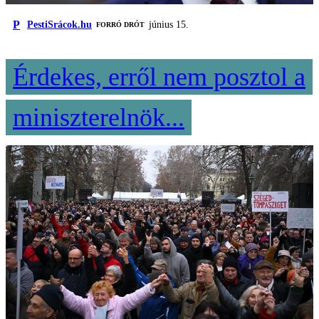
P
PestiSrácok.hu
június 15.
FORRÓ DRÓT
Érdekes, erről nem posztol a
miniszterelnök...