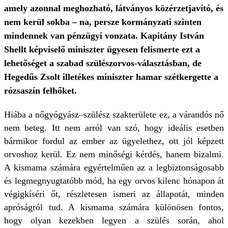
amely azonnal meghozható, látványos közérzetjavító, és
nem kerül sokba – na, persze kormányzati szinten
mindennek van pénzügyi vonzata. Kapitány István
Shellt képviselő miniszter ügyesen felismerte ezt a
lehetőséget a szabad szülészorvos-választásban, de
Hegedűs Zsolt illetékes miniszter hamar szétkergette a
rózsaszín felhőket.
Hiába a nőgyógyász–szülész szakterülete ez, a várandós nő
nem beteg. Itt nem arról van szó, hogy ideális esetben
bármikor fordul az ember az ügyelethez, ott jól képzett
orvoshoz kerül. Ez nem minőségi kérdés, hanem bizalmi.
A kismama számára egyértelműen az a legbiztonságosabb
és legmegnyugtatóbb mód, ha egy orvos kilenc hónapon át
végigkíséri őt, részletesen ismeri az állapotát, minden
apróságról tud. A kismama számára különösen fontos,
hogy olyan kezekben legyen a szülés során, ahol