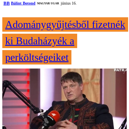
BB
Bálint Botond
június 16.
MAGYAR UGAR
Adománygyűjtésből fizetnék
ki Budaházyék a
perköltségeiket