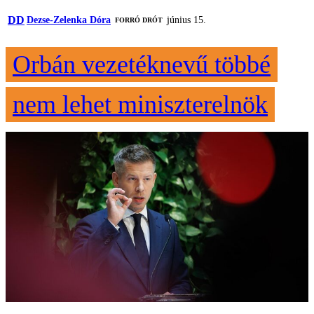
DD
Dezse-Zelenka Dóra
június 15.
FORRÓ DRÓT
Orbán vezetéknevű többé
nem lehet miniszterelnök