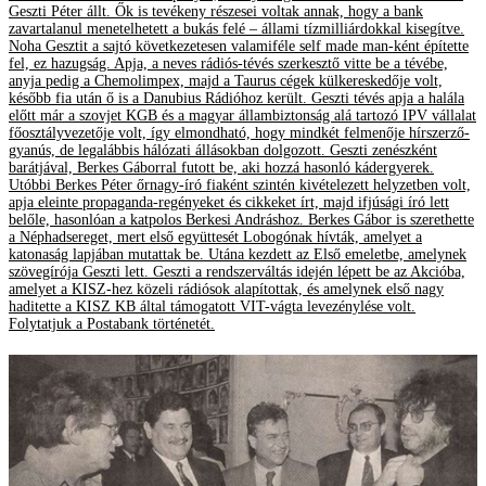
Geszti Péter állt. Ők is tevékeny részesei voltak annak, hogy a bank
zavartalanul menetelhetett a bukás felé – állami tízmilliárdokkal kisegítve.
Noha Gesztit a sajtó következetesen valamiféle self made man-ként építette
fel, ez hazugság. Apja, a neves rádiós-tévés szerkesztő vitte be a tévébe,
anyja pedig a Chemolimpex, majd a Taurus cégek külkereskedője volt,
később fia után ő is a Danubius Rádióhoz került. Geszti tévés apja a halála
előtt már a szovjet KGB és a magyar állambiztonság alá tartozó IPV vállalat
főosztályvezetője volt, így elmondható, hogy mindkét felmenője hírszerző-
gyanús, de legalábbis hálózati állásokban dolgozott. Geszti zenészként
barátjával, Berkes Gáborral futott be, aki hozzá hasonló kádergyerek.
Utóbbi Berkes Péter őrnagy-író fiaként szintén kivételezett helyzetben volt,
apja eleinte propaganda-regényeket és cikkeket írt, majd ifjúsági író lett
belőle, hasonlóan a katpolos Berkesi Andráshoz. Berkes Gábor is szerethette
a Néphadsereget, mert első együttesét Lobogónak hívták, amelyet a
katonaság lapjában mutattak be. Utána kezdett az Első emeletbe, amelynek
szövegírója Geszti lett. Geszti a rendszerváltás idején lépett be az Akcióba,
amelyet a KISZ-hez közeli rádiósok alapítottak, és amelynek első nagy
haditette a KISZ KB által támogatott VIT-vágta levezénylése volt.
Folytatjuk a Postabank történetét.