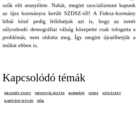
szűk elit aranyélete. Nahát, megint szocializmust kapunk
az újra kormányra került SZDSZ-től! A Fidesz-kormány
hibái közé pedig felírhatjuk azt is, hogy az ismét
súlyosbodó demográfiai válság közepette csak tologatta a
problémát, nem oldotta meg. Így megint újraélhetjük a
múltat ebben is.
Kapcsolódó témák
HEGEDŰS ZSOLT
ORVOSVÁLASZTÁS
KORMÁNY
SZDSZ
SZÜLÉSZET
KAPITÁNY ISTVÁN
NŐK