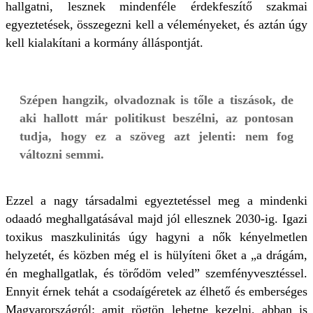
hallgatni, lesznek mindenféle érdekfeszítő szakmai
egyeztetések, összegezni kell a véleményeket, és aztán úgy
kell kialakítani a kormány álláspontját.
Szépen hangzik, olvadoznak is tőle a tiszások, de
aki hallott már politikust beszélni, az pontosan
tudja, hogy ez a szöveg azt jelenti: nem fog
változni semmi.
Ezzel a nagy társadalmi egyeztetéssel meg a mindenki
odaadó meghallgatásával majd jól ellesznek 2030-ig. Igazi
toxikus maszkulinitás úgy hagyni a nők kényelmetlen
helyzetét, és közben még el is hülyíteni őket a „a drágám,
én meghallgatlak, és törődöm veled” szemfényvesztéssel.
Ennyit érnek tehát a csodaígéretek az élhető és emberséges
Magyarországról: amit rögtön lehetne kezelni, abban is