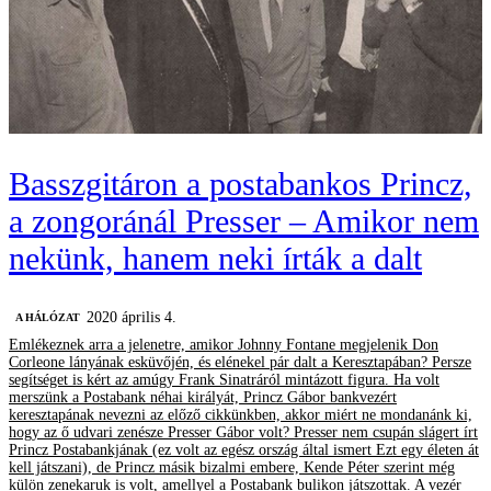
Basszgitáron a postabankos Princz,
a zongoránál Presser – Amikor nem
nekünk, hanem neki írták a dalt
2020 április 4.
A HÁLÓZAT
Emlékeznek arra a jelenetre, amikor Johnny Fontane megjelenik Don
Corleone lányának esküvőjén, és elénekel pár dalt a Keresztapában? Persze
segítséget is kért az amúgy Frank Sinatráról mintázott figura. Ha volt
merszünk a Postabank néhai királyát, Princz Gábor bankvezért
keresztapának nevezni az előző cikkünkben, akkor miért ne mondanánk ki,
hogy az ő udvari zenésze Presser Gábor volt? Presser nem csupán slágert írt
Princz Postabankjának (ez volt az egész ország által ismert Ezt egy életen át
kell játszani), de Princz másik bizalmi embere, Kende Péter szerint még
külön zenekaruk is volt, amellyel a Postabank bulikon játszottak. A vezér