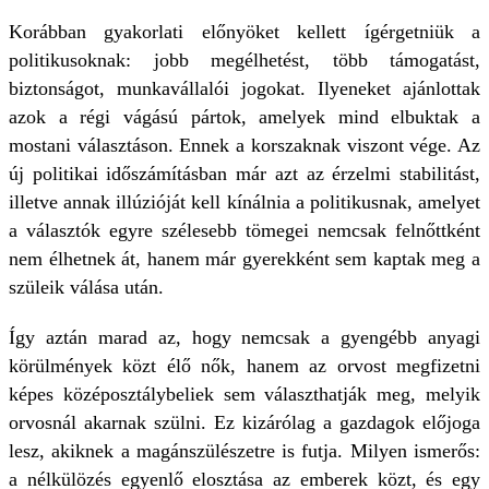
Korábban gyakorlati előnyöket kellett ígérgetniük a
politikusoknak: jobb megélhetést, több támogatást,
biztonságot, munkavállalói jogokat. Ilyeneket ajánlottak
azok a régi vágású pártok, amelyek mind elbuktak a
mostani választáson. Ennek a korszaknak viszont vége. Az
új politikai időszámításban már azt az érzelmi stabilitást,
illetve annak illúzióját kell kínálnia a politikusnak, amelyet
a választók egyre szélesebb tömegei nemcsak felnőttként
nem élhetnek át, hanem már gyerekként sem kaptak meg a
szüleik válása után.
Így aztán marad az, hogy nemcsak a gyengébb anyagi
körülmények közt élő nők, hanem az orvost megfizetni
képes középosztálybeliek sem választhatják meg, melyik
orvosnál akarnak szülni. Ez kizárólag a gazdagok előjoga
lesz, akiknek a magánszülészetre is futja. Milyen ismerős:
a nélkülözés egyenlő elosztása az emberek közt, és egy