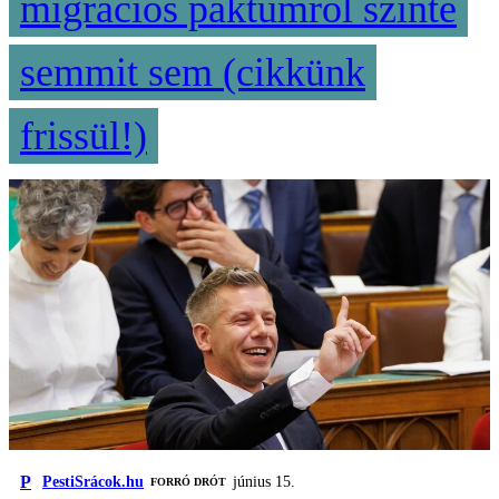
migrációs paktumról szinte
semmit sem (cikkünk
frissül!)
P
PestiSrácok.hu
június 15.
FORRÓ DRÓT