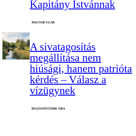
Kapitány Istvánnak
MAGYAR UGAR
A sivatagosítás
megállítása nem
hiúsági, hanem patrióta
kérdés – Válasz a
vízügynek
HUSZONÖTÖDIK ÓRA