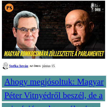
Stefka István
június 15.
AZ ÖREG
Ahogy megjósoltuk: Magyar
Péter Vitnyédről beszél, de a