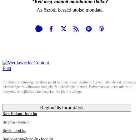
*Kell még valamit mondanom Ildikó?
Az őszödi beszéd utolsó mondata.
Portfóliónk minőségi tartalmat jelent minden olvasó számára. Egyedülálló elérést, országos
lefedettséget és változatos megjelenési lehetőséget biztosít. Folyamatosan keressük az új
irányokat és fejlődési lehetőségeket. Ez jövőnk záloga.
Regionális hírportálok
Bács-Kiskun - baon.hu
Baranya - bama.hu
Békés - beol.hu
Borsod-Abaúj-Zemplén - boon.hu