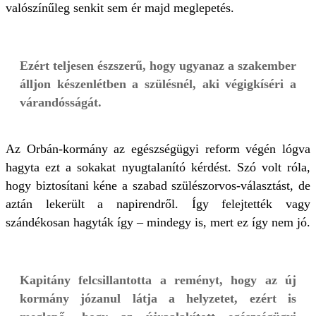
valószínűleg senkit sem ér majd meglepetés.
Ezért teljesen észszerű, hogy ugyanaz a szakember
álljon készenlétben a szülésnél, aki végigkíséri a
várandósságát.
Az Orbán-kormány az egészségügyi reform végén lógva
hagyta ezt a sokakat nyugtalanító kérdést. Szó volt róla,
hogy biztosítani kéne a szabad szülészorvos-választást, de
aztán lekerült a napirendről. Így felejtették vagy
szándékosan hagyták így – mindegy is, mert ez így nem jó.
Kapitány felcsillantotta a reményt, hogy az új
kormány józanul látja a helyzetet, ezért is