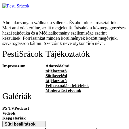
Ahol alacsonyan szállnak a sallerek. És ahol nincs íróasztalfiók.
Mert ami odakerülne, az itt megjelenik. Írásaink a közmegegyezéses
hazai sajtóetika és a Médiaalkotmány szellemisége szerint
készülnek. Forrásainkat minden körülmények között megóvjuk,
szivárogtasson bátran! Szerzőink neve olykor "írói név".
PestiSrácok
Tájékoztatók
Impresszum
Adatvédelmi
tájékoztató
Sütikezelési
tájékoztató
Felhasználási feltételek
Moderálási elveink
Galériák
PS TVPodcast
Videók
Képgalériák
Süti beállítások