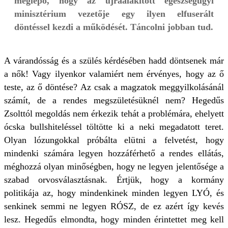
meglepő, hogy az újraalakított egészségügyi
minisztérium vezetője egy ilyen elfuserált
döntéssel kezdi a működését. Táncolni jobban tud.
A várandósság és a szülés kérdésében hadd döntsenek már
a nők! Vagy ilyenkor valamiért nem érvényes, hogy az ő
teste, az ő döntése? Az csak a magzatok meggyilkolásánál
számít, de a rendes megszületésüknél nem? Hegedűs
Zsolttól megoldás nem érkezik tehát a problémára, ehelyett
ócska bullshiteléssel töltötte ki a neki megadatott teret.
Olyan lózungokkal próbálta elütni a felvetést, hogy
mindenki számára legyen hozzáférhető a rendes ellátás,
méghozzá olyan minőségben, hogy ne legyen jelentősége a
szabad orvosválasztásnak. Értjük, hogy a kormány
politikája az, hogy mindenkinek minden legyen LYÓ, és
senkinek semmi ne legyen RÓSZ, de ez azért így kevés
lesz. Hegedűs elmondta, hogy minden érintettet meg kell