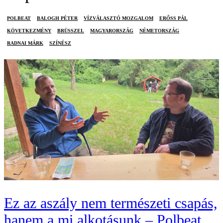
POLBEAT
BALOGH PÉTER
VÍZVÁLASZTÓ MOZGALOM
ERŐSS PÁL
KÖVETKEZMÉNY
BRÜSSZEL
MAGYARORSZÁG
NÉMETORSZÁG
RADNAI MÁRK
SZÍNÉSZ
Ez az aszály nem természeti csapás,
hanem a mi alkotásunk – Polbeat