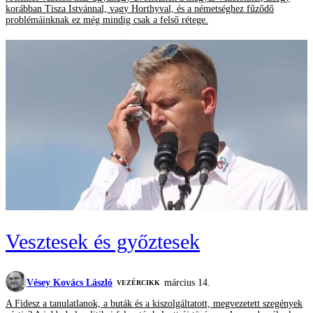
korábban Tisza Istvánnal, vagy Horthyval, és a németséghez fűződő
problémáinknak ez még mindig csak a felső rétege.
Vesztesek és győztesek
Vésey Kovács László
március 14.
VEZÉRCIKK
A Fidesz a tanulatlanok, a buták és a kiszolgáltatott, megvezetett szegények