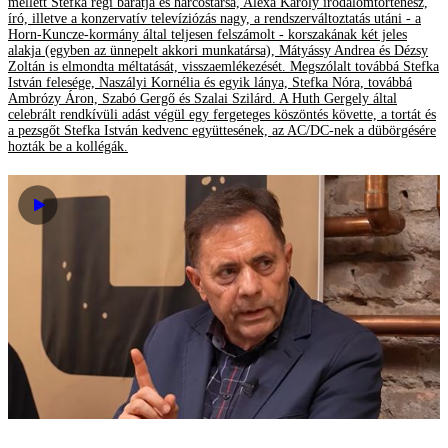
mellett Stefka régi barátja és harcostársa, Alexa Károly irodalomtörténész,
író, illetve a konzervatív televíziózás nagy, a rendszerváltoztatás utáni - a
Horn-Kuncze-kormány által teljesen felszámolt - korszakának két jeles
alakja (egyben az ünnepelt akkori munkatársa), Mátyássy Andrea és Dézsy
Zoltán is elmondta méltatását, visszaemlékezését. Megszólalt továbbá Stefka
István felesége, Naszályi Kornélia és egyik lánya, Stefka Nóra, továbbá
Ambrózy Áron, Szabó Gergő és Szalai Szilárd. A Huth Gergely által
celebrált rendkívüli adást végül egy fergeteges köszöntés követte, a tortát és
a pezsgőt Stefka István kedvenc együttesének, az AC/DC-nek a dübörgésére
hozták be a kollégák.