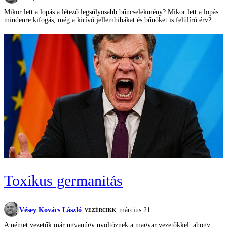
Mikor lett a lopás a létező legsúlyosabb bűncselekmény? Mikor lett a lopás
mindenre kifogás, még a kirívó jellemhibákat és bűnöket is felülíró érv?
Toxikus germanitás
Vésey Kovács László
március 21.
VEZÉRCIKK
A német vezetők már ugyanúgy üvöltöznek a magyar vezetőkkel, ahogy