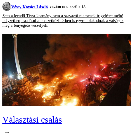
Vésey Kovács László
április 18.
VEZÉRCIKK
Sem a leendő Tisza-kormány, sem a szavazói nincsenek irigylésre méltó
helyzetben, ráadásul a nemzetközi térben is egyre tolakodnak a válságok
meg a fenyegető veszélyek.
Választási csalás