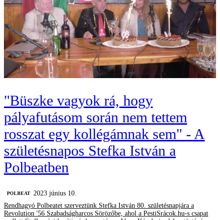
"Büszke vagyok rá, hogy
pályafutásom során nem tettem
rosszat egy kollégámnak sem" - A
születésnapos Stefka István a
Polbeatben
2023 június 10.
‎POLBEAT
Rendhagyó Polbeatet szerveztünk Stefka István 80. születésnapjára a
Revolution '56 Szabadságharcos Sörözőbe, ahol a PestiSrácok.hu-s csapat