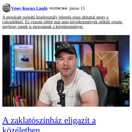
Vésey Kovács László
június 13.
VEZÉRCIKK
A megáradt polgáhi középosztály jelentős része áhítattal megy a
csőcselékkel. Ez viszont többé már nem következmények nélküli ország,
úgyhogy ennek is megvannak a következményei.
A zaklatószínház eligazít a
közéletben