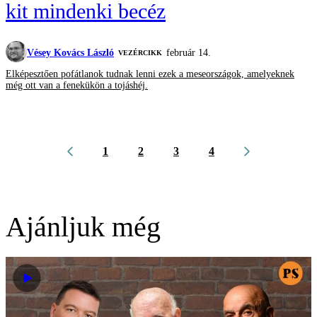
kit mindenki becéz
Vésey Kovács László
február 14.
VEZÉRCIKK
Elképesztően pofátlanok tudnak lenni ezek a meseországok, amelyeknek
még ott van a fenekükön a tojáshéj.
1
2
3
4
Ajánljuk még