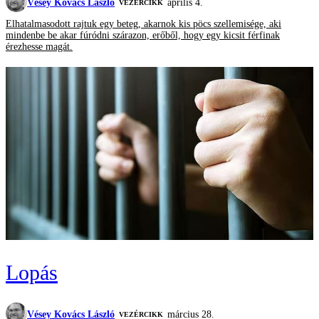
Vésey Kovács László
április 4.
VEZÉRCIKK
Elhatalmasodott rajtuk egy beteg, akarnok kis pöcs szellemisége, aki
mindenbe be akar fúródni szárazon, erőből, hogy egy kicsit férfinak
érezhesse magát.
Lopás
Vésey Kovács László
március 28.
VEZÉRCIKK