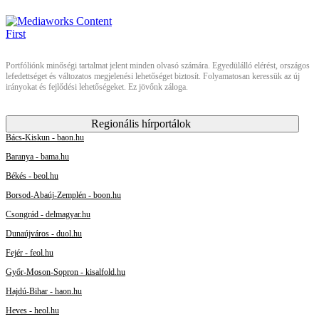
Portfóliónk minőségi tartalmat jelent minden olvasó számára. Egyedülálló elérést, országos
lefedettséget és változatos megjelenési lehetőséget biztosít. Folyamatosan keressük az új
irányokat és fejlődési lehetőségeket. Ez jövőnk záloga.
Regionális hírportálok
Bács-Kiskun - baon.hu
Baranya - bama.hu
Békés - beol.hu
Borsod-Abaúj-Zemplén - boon.hu
Csongrád - delmagyar.hu
Dunaújváros - duol.hu
Fejér - feol.hu
Győr-Moson-Sopron - kisalfold.hu
Hajdú-Bihar - haon.hu
Heves - heol.hu