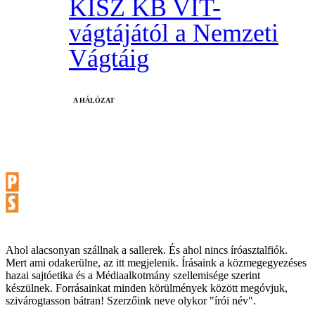
KISZ KB VIT-
vágtájától a Nemzeti
Vágtáig
A HÁLÓZAT
Ahol alacsonyan szállnak a sallerek. És ahol nincs íróasztalfiók.
Mert ami odakerülne, az itt megjelenik. Írásaink a közmegegyezéses
hazai sajtóetika és a Médiaalkotmány szellemisége szerint
készülnek. Forrásainkat minden körülmények között megóvjuk,
szivárogtasson bátran! Szerzőink neve olykor "írói név".