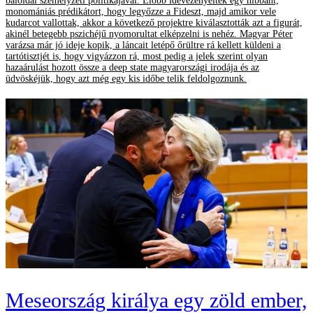
baloldal személyzeti politikájával. Előbb idevezényeltek egy hibbant,
monomániás prédikátort, hogy legyőzze a Fideszt, majd amikor vele
kudarcot vallottak, akkor a következő projektre kiválasztották azt a figurát,
akinél betegebb pszichéjű nyomorultat elképzelni is nehéz. Magyar Péter
varázsa már jó ideje kopik, a láncait letépő őrültre rá kellett küldeni a
tartótisztjét is, hogy vigyázzon rá, most pedig a jelek szerint olyan
hazaárulást hozott össze a deep state magyarországi irodája és az
üdvöskéjük, hogy azt még egy kis időbe telik feldolgoznunk.
Meseország királya egy zöld ember,