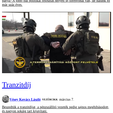
pártja? A jobb–bal politikai felosztás helyett új törésvonal van, de nálunk ez
már száz éves.
Tranzitdíj
Vésey Kovács László
március 7.
VEZÉRCIKK
Beszedtük a tranzitdíjat, a pénzszállító vezeték pedig sajnos meghibásodott,
és nagyon sokáig tart kijavítani.