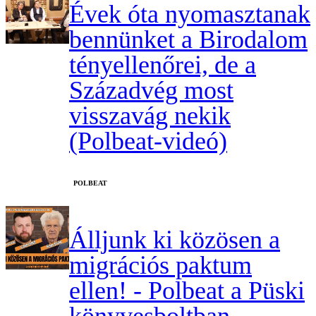
Évek óta nyomasztanak
bennünket a Birodalom
tényellenőrei, de a
Századvég most
visszavág nekik
(Polbeat-videó)
‎POLBEAT
Álljunk ki közösen a
migrációs paktum
ellen! - Polbeat a Püski
könyvesboltban