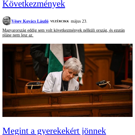
Következmények
Vésey Kovács László
május 23.
VEZÉRCIKK
Magyarország eddig sem volt következmények nélküli ország, és ezután
pláne nem lesz az.
Megint a gyerekekért jönnek