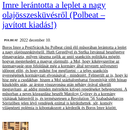
Imre lerántotta a leplet a nagy
olajösszesküvésről (Polbeat –
javított kiadás!)
2022 december 10.
‎POLBEAT
Boros Imre a PestiSrácok.hu Polbeat című élő műsorában lerántotta a leplet
a nagy olajösszesküvésről. Huth Gergellyel és Stefka Istvánnal beszélgetve
elmagyarázta, milyen játszma zajlik az unió szankciós politikája mögött,
hogyan mesterkedett a magyar olajmulti, a Mol, hogy kikényszerítse az
üzemanyagár-stop feloldását még a kormány által tervezett szilveszteri
időpont előtt, és hogy miként fog megfizetni – a teljes szankciós
nyereségének kormányzati elvonásával – mindezért. Felmerült az is, hogy ki
hisz még a csodákban, hiszen a Mol százhalombattai finomítóját több hónap
küszködés után, az árstop visszavonása után néhány órával sikerült
megjavítani, az addig minden mérnökön kifogó repedéseket behegeszteni. A
műsorban a neves közgazdász beszélt Matolcsy György és a kormány
vitájának hátteréről is, és természetesen a Revolution '56 Szabadságharcos
Sörözőben jelen lévő vendégek ezúttal is kérdezhettek, sőt, komoly
világnézeti polémia is kibontakozott a kérdezők és Boros Imre között.