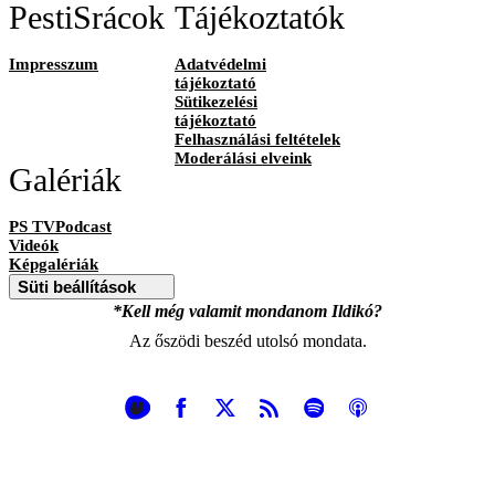
PestiSrácok
Tájékoztatók
Impresszum
Adatvédelmi
tájékoztató
Sütikezelési
tájékoztató
Felhasználási feltételek
Moderálási elveink
Galériák
PS TVPodcast
Videók
Képgalériák
Süti beállítások
*Kell még valamit mondanom Ildikó?
Az őszödi beszéd utolsó mondata.