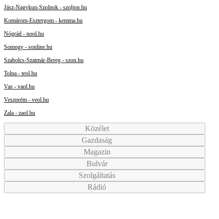
Jász-Nagykun-Szolnok - szoljon.hu
Komárom-Esztergom - kemma.hu
Nógrád - nool.hu
Somogy - sonline.hu
Szabolcs-Szatmár-Bereg - szon.hu
Tolna - teol.hu
Vas - vaol.hu
Veszprém - veol.hu
Zala - zaol.hu
Közélet
Gazdaság
Magazin
Bulvár
Szolgáltatás
Rádió