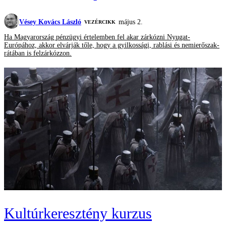
Vésey Kovács László
május 2.
VEZÉRCIKK
Ha Magyarország pénzügyi értelemben fel akar zárkózni Nyugat-
Európához, akkor elvárják tőle, hogy a gyilkossági, rablási és nemierőszak-
rátában is felzárkózzon.
Kultúrkeresztény kurzus