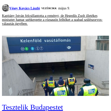
Vésey Kovács László
május 9.
VEZÉRCIKK
Kapitány István felcsillantotta a reményt, de Hegedűs Zsolt illetékes
miniszter hamar szétkergette a rózsaszín felhőket a szabad szülészorvos-
választás ügyében.
Tesztelik Budapestet