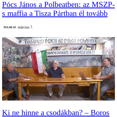
Pócs János a Polbeatben: az MSZP-
s maffia a Tisza Pártban él tovább
március 7.
‎POLBEAT
Ki ne hinne a csodákban? – Boros