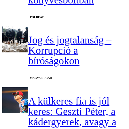
‎POLBEAT
Jog és jogtalanság –
Korrupció a
bíróságokon
MAGYAR UGAR
A külkeres fia is jól
keres: Geszti Péter, a
kádergyerek, avagy a