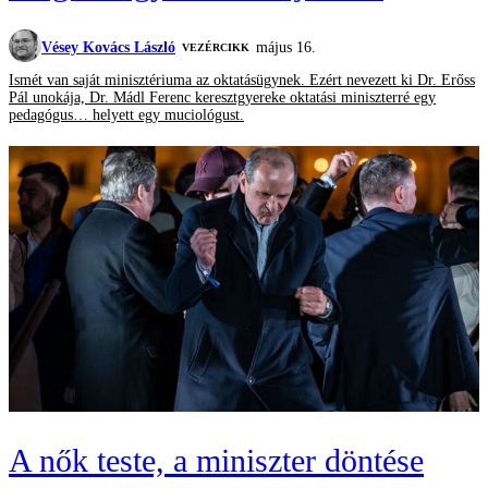
Vésey Kovács László
május 16.
VEZÉRCIKK
Ismét van saját minisztériuma az oktatásügynek. Ezért nevezett ki Dr. Erőss
Pál unokája, Dr. Mádl Ferenc keresztgyereke oktatási miniszterré egy
pedagógus… helyett egy muciológust.
A nők teste, a miniszter döntése