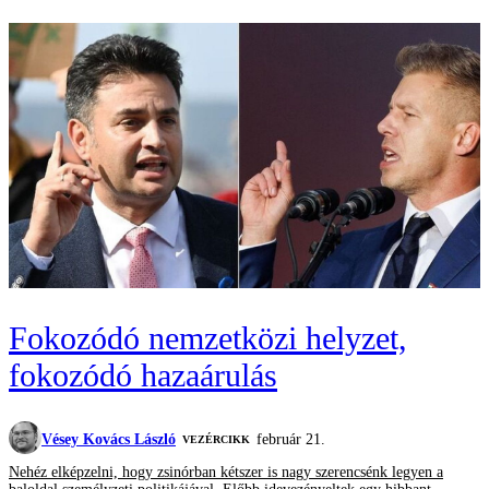
Fokozódó nemzetközi helyzet,
fokozódó hazaárulás
Vésey Kovács László
február 21.
VEZÉRCIKK
Nehéz elképzelni, hogy zsinórban kétszer is nagy szerencsénk legyen a