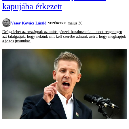
kapujába érkezett
Vésey Kovács László
május 30.
VEZÉRCIKK
Drága lehet az országnak az uniós pénzek hazahozatala – most rengetegen
azt találgatják, hogy nekünk mit kell cserébe adnunk azért, hogy megkapjuk
a jogos jussunkat.