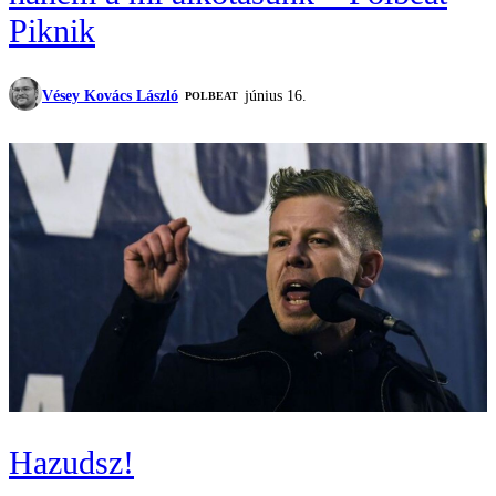
Piknik
Vésey Kovács László
június 16.
‎POLBEAT
Hazudsz!