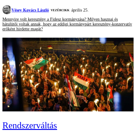
Vésey Kovács László
április 25.
VEZÉRCIKK
Mennyire volt keresztény a Fidesz kormányzása? Milyen hasznai és
hátulütői voltak annak, hogy az eddigi kormánypárt keresztény-konzervatív
erőként hirdette magát?
Rendszerváltás