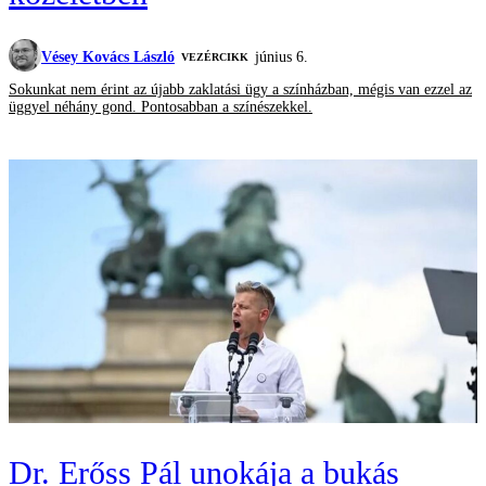
Vésey Kovács László
június 6.
VEZÉRCIKK
Sokunkat nem érint az újabb zaklatási ügy a színházban, mégis van ezzel az
üggyel néhány gond. Pontosabban a színészekkel.
Dr. Erőss Pál unokája a bukás