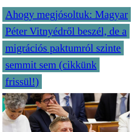
Ahogy megjósoltuk: Magyar
Péter Vitnyédről beszél, de a
migrációs paktumról szinte
semmit sem (cikkünk
frissül!)