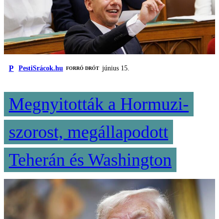
P
PestiSrácok.hu
június 15.
FORRÓ DRÓT
Megnyitották a Hormuzi-
szorost, megállapodott
Teherán és Washington