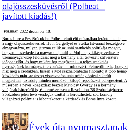
olajösszesküvésről (Polbeat –
javított kiadás!)
2022 december 10.
‎POLBEAT
Boros Imre a PestiSrácok.hu Polbeat című élő műsorában lerántotta a leplet
a nagy olajösszesküvésről. Huth Gergellyel és Stefka Istvánnal beszélgetve
elmagyarázta, milyen játszma zajlik az unió szankciós politikája mögött,
hogyan mesterkedett a magyar olajmulti, a Mol, hogy kikényszerítse az
üzemanyagár-stop feloldását még a kormány által tervezett szilveszteri
időpont előtt, és hogy miként fog megfizetni – a teljes szankciós
nyereségének kormányzati elvonásával – mindezért. Felmerült az is, hogy ki
hisz még a csodákban, hiszen a Mol százhalombattai finomítóját több hónap
küszködés után, az árstop visszavonása után néhány órával sikerült
megjavítani, az addig minden mérnökön kifogó repedéseket behegeszteni. A
műsorban a neves közgazdász beszélt Matolcsy György és a kormány
vitájának hátteréről is, és természetesen a Revolution '56 Szabadságharcos
Sörözőben jelen lévő vendégek ezúttal is kérdezhettek, sőt, komoly
világnézeti polémia is kibontakozott a kérdezők és Boros Imre között.
Évek óta nyomasztanak