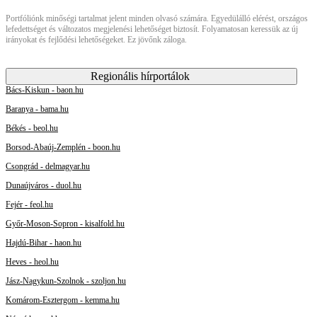
Portfóliónk minőségi tartalmat jelent minden olvasó számára. Egyedülálló elérést, országos
lefedettséget és változatos megjelenési lehetőséget biztosít. Folyamatosan keressük az új
irányokat és fejlődési lehetőségeket. Ez jövőnk záloga.
Regionális hírportálok
Bács-Kiskun - baon.hu
Baranya - bama.hu
Békés - beol.hu
Borsod-Abaúj-Zemplén - boon.hu
Csongrád - delmagyar.hu
Dunaújváros - duol.hu
Fejér - feol.hu
Győr-Moson-Sopron - kisalfold.hu
Hajdú-Bihar - haon.hu
Heves - heol.hu
Jász-Nagykun-Szolnok - szoljon.hu
Komárom-Esztergom - kemma.hu