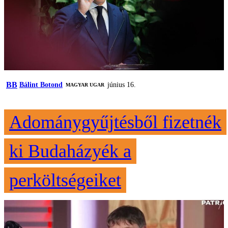
BB
Bálint Botond
június 16.
MAGYAR UGAR
Adománygyűjtésből fizetnék
ki Budaházyék a
perköltségeiket