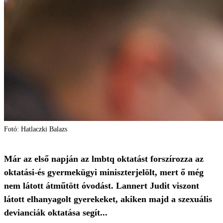
Fotó: Hatlaczki Balazs
Már az első napján az lmbtq oktatást forszírozza az
oktatási-és gyermekügyi miniszterjelölt, mert ő még
nem látott átműtött óvodást. Lannert Judit viszont
látott elhanyagolt gyerekeket, akiken majd a szexuális
devianciák oktatása segít...