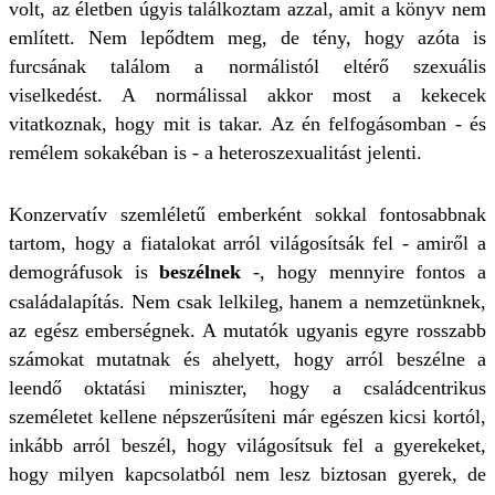
volt, az életben úgyis találkoztam azzal, amit a könyv nem
említett. Nem lepődtem meg, de tény, hogy azóta is
furcsának találom a normálistól eltérő szexuális
viselkedést. A normálissal akkor most a kekecek
vitatkoznak, hogy mit is takar. Az én felfogásomban - és
remélem sokakéban is - a heteroszexualitást jelenti.
Konzervatív szemléletű emberként sokkal fontosabbnak
tartom, hogy a fiatalokat arról világosítsák fel - amiről a
demográfusok is
beszélnek
-, hogy mennyire fontos a
családalapítás. Nem csak lelkileg, hanem a nemzetünknek,
az egész emberségnek. A mutatók ugyanis egyre rosszabb
számokat mutatnak és ahelyett, hogy arról beszélne a
leendő oktatási miniszter, hogy a családcentrikus
személetet kellene népszerűsíteni már egészen kicsi kortól,
inkább arról beszél, hogy világosítsuk fel a gyerekeket,
hogy milyen kapcsolatból nem lesz biztosan gyerek, de