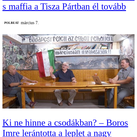
s maffia a Tisza Pártban él tovább
március 7.
‎POLBEAT
Ki ne hinne a csodákban? – Boros
Imre lerántotta a leplet a nagy