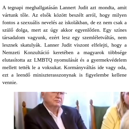
A tegnapi meghallgatásán Lannert Judit azt mondta, amit
vártunk tőle. Az elsők között beszélt arról, hogy milyen
fontos a szexuális nevelés az iskolákban, de ez nem csak a
szülő dolga, mert az úgy akkor egyenlőtlen. Egy színes
társadalom vagyunk, ezért lesz egy szemléletváltás, nem
lesznek skatulyák. Lanner Judit viszont elfelejti, hogy a
Nemzeti Konzultáció keretében a magyarok többsége
elutasította az LMBTQ nyomulását és a gyermekvédelem
mellett tették le a voksukat. Kormányváltás ide vagy oda,
ezt a leendő miniszterasszonynak is figyelembe kellene
vennie.