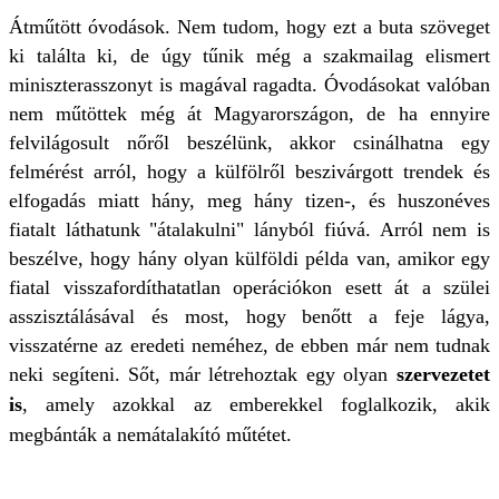
Átműtött óvodások. Nem tudom, hogy ezt a buta szöveget
ki találta ki, de úgy tűnik még a szakmailag elismert
miniszterasszonyt is magával ragadta. Óvodásokat valóban
nem műtöttek még át Magyarországon, de ha ennyire
felvilágosult nőről beszélünk, akkor csinálhatna egy
felmérést arról, hogy a külfölről beszivárgott trendek és
elfogadás miatt hány, meg hány tizen-, és huszonéves
fiatalt láthatunk "átalakulni" lányból fiúvá. Arról nem is
beszélve, hogy hány olyan külföldi példa van, amikor egy
fiatal visszafordíthatatlan operációkon esett át a szülei
asszisztálásával és most, hogy benőtt a feje lágya,
visszatérne az eredeti neméhez, de ebben már nem tudnak
neki segíteni. Sőt, már létrehoztak egy olyan
szervezetet
is
, amely azokkal az emberekkel foglalkozik, akik
megbánták a nemátalakító műtétet.