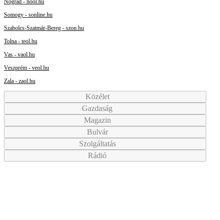
Nógrád - nool.hu
Somogy - sonline.hu
Szabolcs-Szatmár-Bereg - szon.hu
Tolna - teol.hu
Vas - vaol.hu
Veszprém - veol.hu
Zala - zaol.hu
Közélet
Gazdaság
Magazin
Bulvár
Szolgáltatás
Rádió