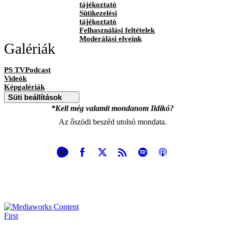
tájékoztató
Sütikezelési
tájékoztató
Felhasználási feltételek
Moderálási elveink
Galériák
PS TVPodcast
Videók
Képgalériák
Süti beállítások
*Kell még valamit mondanom Ildikó?
Az őszödi beszéd utolsó mondata.