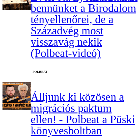
bennünket a Birodalom
tényellenőrei, de a
Századvég most
visszavág nekik
(Polbeat-videó)
‎POLBEAT
Álljunk ki közösen a
migrációs paktum
ellen! - Polbeat a Püski
könyvesboltban