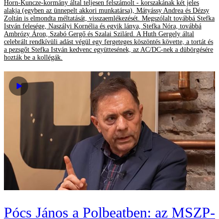
Horn-Kuncze-kormány által teljesen felszámolt - korszakának két jeles
alakja (egyben az ünnepelt akkori munkatársa), Mátyássy Andrea és Dézsy
Zoltán is elmondta méltatását, visszaemlékezését. Megszólalt továbbá Stefka
István felesége, Naszályi Kornélia és egyik lánya, Stefka Nóra, továbbá
Ambrózy Áron, Szabó Gergő és Szalai Szilárd. A Huth Gergely által
celebrált rendkívüli adást végül egy fergeteges köszöntés követte, a tortát és
a pezsgőt Stefka István kedvenc együttesének, az AC/DC-nek a dübörgésére
hozták be a kollégák.
Pócs János a Polbeatben: az MSZP-