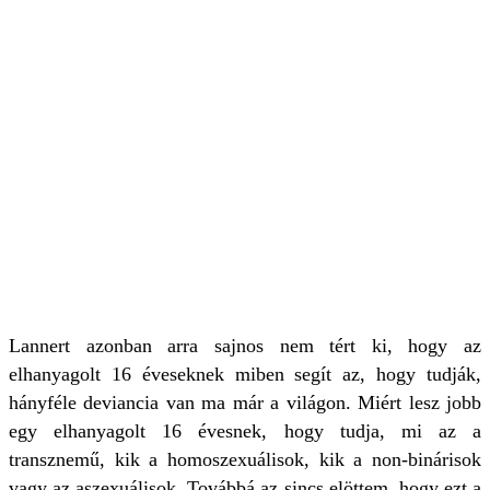
Lannert azonban arra sajnos nem tért ki, hogy az
elhanyagolt 16 éveseknek miben segít az, hogy tudják,
hányféle deviancia van ma már a világon. Miért lesz jobb
egy elhanyagolt 16 évesnek, hogy tudja, mi az a
transznemű, kik a homoszexuálisok, kik a non-binárisok
vagy az aszexuálisok. Továbbá az sincs elöttem, hogy ezt a