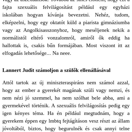
fajta szexuális felvilágosítást például egy egyházi
iskolában hogyan kívánja bevezetni. Nehéz, tudom,
elképzelni, hogy egy oktatót küld a piarista gimnáziumba
vagy az Angolkisasszonyhoz, hogy meséljenek nekik a
normálistól eltérő vonzalomról, amiről ők eddig ha
hallottak is, csakis bűn formájában. Most viszont itt az
elfogadás lehetősége... Na neee.
Lannert Judit számoljon a szülők ellenállásával
Attól tartok az új miniszteraspiráns nem számol azzal,
hogy az ember a gyerekét magának szüli vagy nemzi, és
nem nézi jó szemmel, ha nem szólhat bele abba, ami a
gyermekével történik. A szexuális felvilágosítás pedig egy
igen kényes téma. Ha én például megtudnám, hogy a
gyerekem éppen egy lmbtq fejtágításon vesz részt az állam
jóvoltából, biztos, hogy begurulnék és csak annyi telne