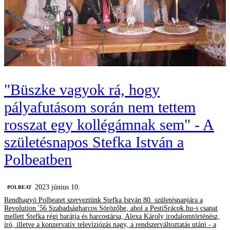
"Büszke vagyok rá, hogy
pályafutásom során nem tettem
rosszat egy kollégámnak sem" - A
születésnapos Stefka István a
Polbeatben
2023 június 10.
‎POLBEAT
Rendhagyó Polbeatet szerveztünk Stefka István 80. születésnapjára a
Revolution '56 Szabadságharcos Sörözőbe, ahol a PestiSrácok.hu-s csapat
mellett Stefka régi barátja és harcostársa, Alexa Károly irodalomtörténész,
író, illetve a konzervatív televíziózás nagy, a rendszerváltoztatás utáni - a