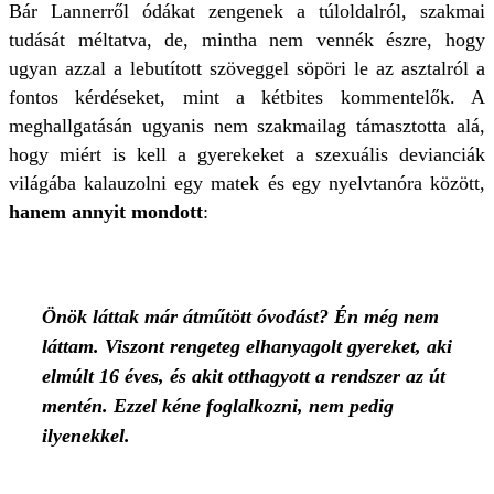
Bár Lannerről ódákat zengenek a túloldalról, szakmai
tudását méltatva, de, mintha nem vennék észre, hogy
ugyan azzal a lebutított szöveggel söpöri le az asztalról a
fontos kérdéseket, mint a kétbites kommentelők. A
meghallgatásán ugyanis nem szakmailag támasztotta alá,
hogy miért is kell a gyerekeket a szexuális devianciák
világába kalauzolni egy matek és egy nyelvtanóra között,
hanem annyit mondott
:
Önök láttak már átműtött óvodást? Én még nem
láttam. Viszont rengeteg elhanyagolt gyereket, aki
elmúlt 16 éves, és akit otthagyott a rendszer az út
mentén. Ezzel kéne foglalkozni, nem pedig
ilyenekkel.