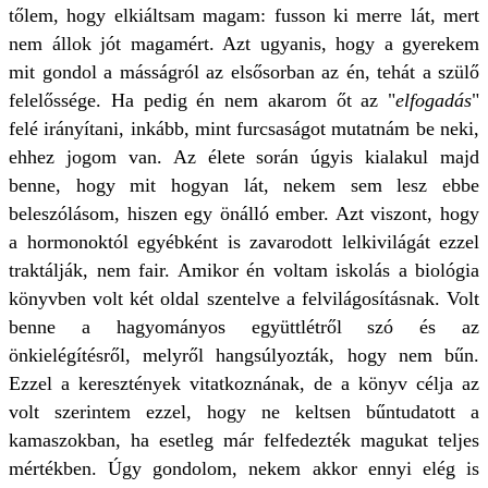
tőlem, hogy elkiáltsam magam: fusson ki merre lát, mert
nem állok jót magamért. Azt ugyanis, hogy a gyerekem
mit gondol a másságról az elsősorban az én, tehát a szülő
felelőssége. Ha pedig én nem akarom őt az "
elfogadás
"
felé irányítani, inkább, mint furcsaságot mutatnám be neki,
ehhez jogom van. Az élete során úgyis kialakul majd
benne, hogy mit hogyan lát, nekem sem lesz ebbe
beleszólásom, hiszen egy önálló ember. Azt viszont, hogy
a hormonoktól egyébként is zavarodott lelkivilágát ezzel
traktálják, nem fair. Amikor én voltam iskolás a biológia
könyvben volt két oldal szentelve a felvilágosításnak. Volt
benne a hagyományos együttlétről szó és az
önkielégítésről, melyről hangsúlyozták, hogy nem bűn.
Ezzel a keresztények vitatkoznának, de a könyv célja az
volt szerintem ezzel, hogy ne keltsen bűntudatott a
kamaszokban, ha esetleg már felfedezték magukat teljes
mértékben. Úgy gondolom, nekem akkor ennyi elég is