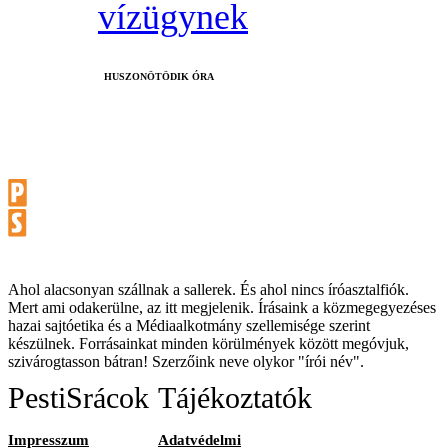
vízügynek
HUSZONÖTÖDIK ÓRA
Ahol alacsonyan szállnak a sallerek. És ahol nincs íróasztalfiók.
Mert ami odakerülne, az itt megjelenik. Írásaink a közmegegyezéses
hazai sajtóetika és a Médiaalkotmány szellemisége szerint
készülnek. Forrásainkat minden körülmények között megóvjuk,
szivárogtasson bátran! Szerzőink neve olykor "írói név".
PestiSrácok
Tájékoztatók
Impresszum
Adatvédelmi