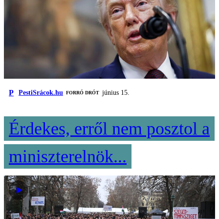
P
PestiSrácok.hu
június 15.
FORRÓ DRÓT
Érdekes, erről nem posztol a
miniszterelnök...