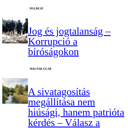
‎POLBEAT
Jog és jogtalanság –
Korrupció a
bíróságokon
MAGYAR UGAR
A sivatagosítás
megállítása nem
hiúsági, hanem patrióta
kérdés – Válasz a