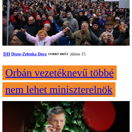
DD
Dezse-Zelenka Dóra
június 15.
FORRÓ DRÓT
Orbán vezetéknevű többé
nem lehet miniszterelnök