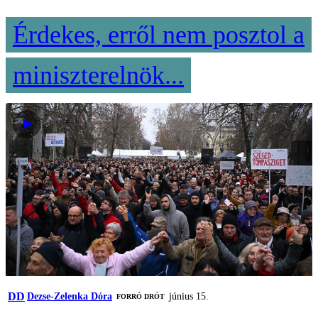
Érdekes, erről nem posztol a
miniszterelnök...
DD
Dezse-Zelenka Dóra
június 15.
FORRÓ DRÓT