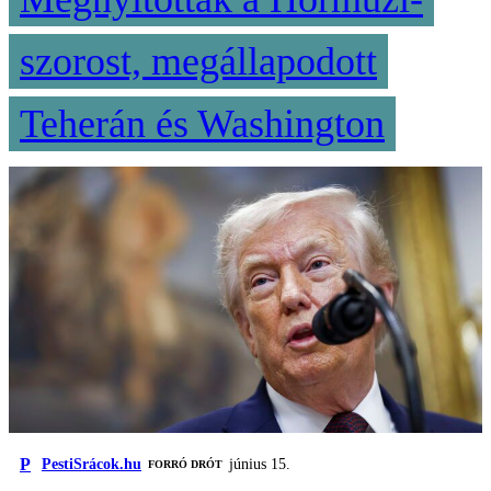
szorost, megállapodott
Teherán és Washington
P
PestiSrácok.hu
június 15.
FORRÓ DRÓT