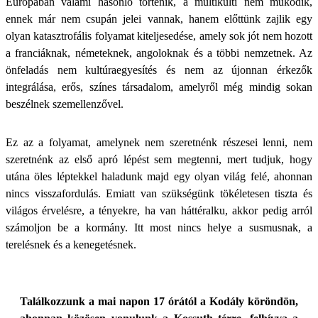
Európában valami hasonló történik, a multikulti nem működik,
ennek már nem csupán jelei vannak, hanem előttünk zajlik egy
olyan katasztrofális folyamat kiteljesedése, amely sok jót nem hozott
a franciáknak, németeknek, angoloknak és a többi nemzetnek. Az
önfeladás nem kultúraegyesítés és nem az újonnan érkezők
integrálása, erős, színes társadalom, amelyről még mindig sokan
beszélnek szemellenzővel.
Ez az a folyamat, amelynek nem szeretnénk részesei lenni, nem
szeretnénk az első apró lépést sem megtenni, mert tudjuk, hogy
utána öles léptekkel haladunk majd egy olyan világ felé, ahonnan
nincs visszafordulás. Emiatt van szükségünk tökéletesen tiszta és
világos érvelésre, a tényekre, ha van háttéralku, akkor pedig arról
számoljon be a kormány. Itt most nincs helye a susmusnak, a
terelésnek és a kenegetésnek.
Találkozzunk a mai napon 17 órától a Kodály köröndön,