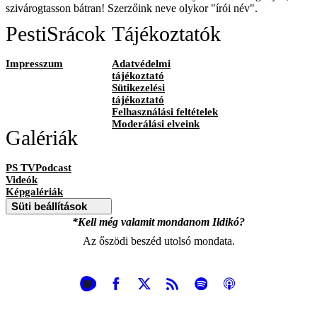
szivárogtasson bátran! Szerzőink neve olykor "írói név".
PestiSrácok
Tájékoztatók
Impresszum
Adatvédelmi
tájékoztató
Sütikezelési
tájékoztató
Felhasználási feltételek
Moderálási elveink
Galériák
PS TVPodcast
Videók
Képgalériák
Süti beállítások
*Kell még valamit mondanom Ildikó?
Az őszödi beszéd utolsó mondata.