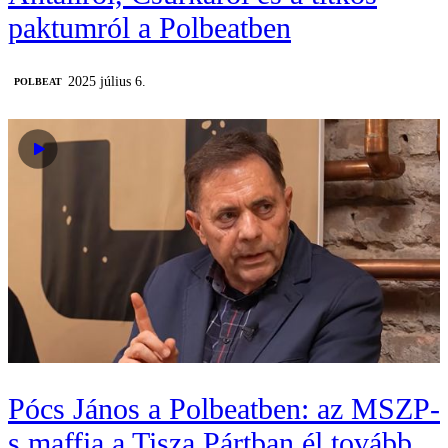
paktumról a Polbeatben
2025 július 6.
‎POLBEAT
Pócs János a Polbeatben: az MSZP-
s maffia a Tisza Pártban él tovább