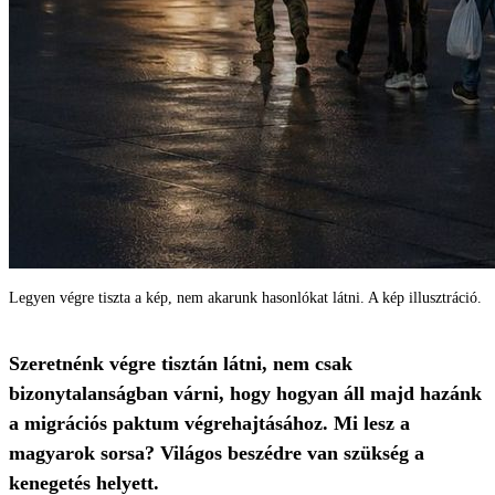
Legyen végre tiszta a kép, nem akarunk hasonlókat látni. A kép illusztráció.
Szeretnénk végre tisztán látni, nem csak
bizonytalanságban várni, hogy hogyan áll majd hazánk
a migrációs paktum végrehajtásához. Mi lesz a
magyarok sorsa? Világos beszédre van szükség a
kenegetés helyett.