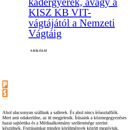
kádergyerek, avagy a
KISZ KB VIT-
vágtájától a Nemzeti
Vágtáig
A HÁLÓZAT
Ahol alacsonyan szállnak a sallerek. És ahol nincs íróasztalfiók.
Mert ami odakerülne, az itt megjelenik. Írásaink a közmegegyezéses
hazai sajtóetika és a Médiaalkotmány szellemisége szerint
készülnek. Forrásainkat minden körülmények között megóvjuk,