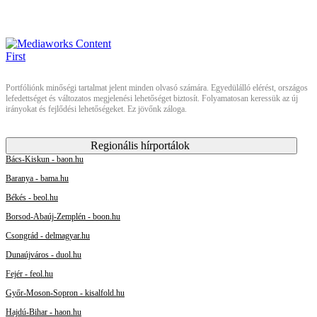
Portfóliónk minőségi tartalmat jelent minden olvasó számára. Egyedülálló elérést, országos
lefedettséget és változatos megjelenési lehetőséget biztosít. Folyamatosan keressük az új
irányokat és fejlődési lehetőségeket. Ez jövőnk záloga.
Regionális hírportálok
Bács-Kiskun - baon.hu
Baranya - bama.hu
Békés - beol.hu
Borsod-Abaúj-Zemplén - boon.hu
Csongrád - delmagyar.hu
Dunaújváros - duol.hu
Fejér - feol.hu
Győr-Moson-Sopron - kisalfold.hu
Hajdú-Bihar - haon.hu