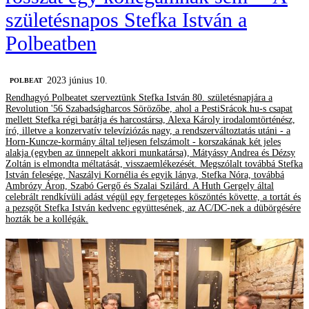
születésnapos Stefka István a
Polbeatben
2023 június 10.
‎POLBEAT
Rendhagyó Polbeatet szerveztünk Stefka István 80. születésnapjára a
Revolution '56 Szabadságharcos Sörözőbe, ahol a PestiSrácok.hu-s csapat
mellett Stefka régi barátja és harcostársa, Alexa Károly irodalomtörténész,
író, illetve a konzervatív televíziózás nagy, a rendszerváltoztatás utáni - a
Horn-Kuncze-kormány által teljesen felszámolt - korszakának két jeles
alakja (egyben az ünnepelt akkori munkatársa), Mátyássy Andrea és Dézsy
Zoltán is elmondta méltatását, visszaemlékezését. Megszólalt továbbá Stefka
István felesége, Naszályi Kornélia és egyik lánya, Stefka Nóra, továbbá
Ambrózy Áron, Szabó Gergő és Szalai Szilárd. A Huth Gergely által
celebrált rendkívüli adást végül egy fergeteges köszöntés követte, a tortát és
a pezsgőt Stefka István kedvenc együttesének, az AC/DC-nek a dübörgésére
hozták be a kollégák.