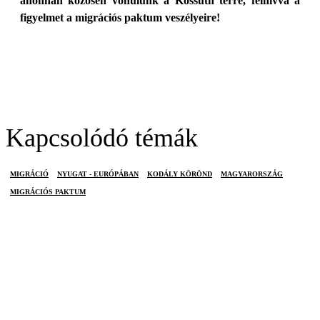
ahonnan közösen vonulunk a Kossuth térre, felhívva a
figyelmet a migrációs paktum veszélyeire!
Kapcsolódó témák
MIGRÁCIÓ
NYUGAT - EURÓPÁBAN
KODÁLY KÖRÖND
MAGYARORSZÁG
MIGRÁCIÓS PAKTUM