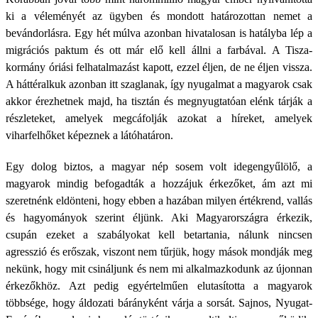
ki a véleményét az ügyben és mondott határozottan nemet a
bevándorlásra. Egy hét múlva azonban hivatalosan is hatályba lép a
migrációs paktum és ott már elő kell állni a farbával. A Tisza-
kormány óriási felhatalmazást kapott, ezzel éljen, de ne éljen vissza.
A háttéralkuk azonban itt szaglanak, így nyugalmat a magyarok csak
akkor érezhetnek majd, ha tisztán és megnyugtatóan elénk tárják a
részleteket, amelyek megcáfolják azokat a híreket, amelyek
viharfelhőket képeznek a látóhatáron.
Egy dolog biztos, a magyar nép sosem volt idegengyűlölő, a
magyarok mindig befogadták a hozzájuk érkezőket, ám azt mi
szeretnénk eldönteni, hogy ebben a hazában milyen értékrend, vallás
és hagyományok szerint éljünk. Aki Magyarországra érkezik,
csupán ezeket a szabályokat kell betartania, nálunk nincsen
agresszió és erőszak, viszont nem tűrjük, hogy mások mondják meg
nekünk, hogy mit csináljunk és nem mi alkalmazkodunk az újonnan
érkezőkhöz. Azt pedig egyértelműen elutasította a magyarok
többsége, hogy áldozati bárányként várja a sorsát. Sajnos, Nyugat-