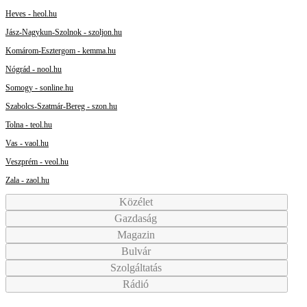
Heves - heol.hu
Jász-Nagykun-Szolnok - szoljon.hu
Komárom-Esztergom - kemma.hu
Nógrád - nool.hu
Somogy - sonline.hu
Szabolcs-Szatmár-Bereg - szon.hu
Tolna - teol.hu
Vas - vaol.hu
Veszprém - veol.hu
Zala - zaol.hu
Közélet
Gazdaság
Magazin
Bulvár
Szolgáltatás
Rádió