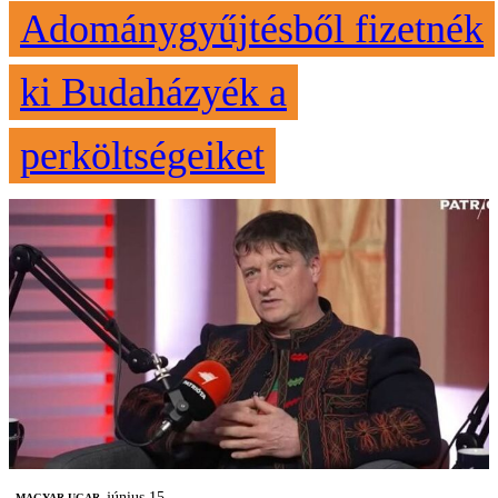
Adománygyűjtésből fizetnék
ki Budaházyék a
perköltségeiket
június 15.
MAGYAR UGAR