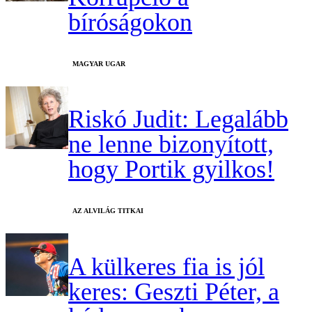
bíróságokon
MAGYAR UGAR
Riskó Judit: Legalább
ne lenne bizonyított,
hogy Portik gyilkos!
AZ ALVILÁG TITKAI
A külkeres fia is jól
keres: Geszti Péter, a