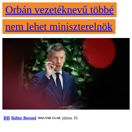
Orbán vezetéknevű többé
nem lehet miniszterelnök
BB
Bálint Botond
június 16.
MAGYAR UGAR