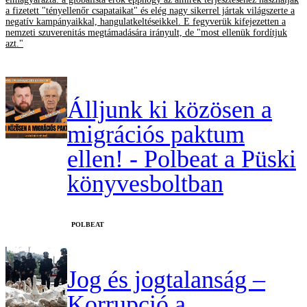
a fizetett "tényellenőr csapataikat" és elég nagy sikerrel jártak világszerte a
negatív kampányaikkal, hangulatkeltéseikkel. E fegyverük kifejezetten a
nemzeti szuverenitás megtámadására irányult, de "most ellenük fordítjuk
azt."
Álljunk ki közösen a
migrációs paktum
ellen! - Polbeat a Püski
könyvesboltban
‎POLBEAT
Jog és jogtalanság –
Korrupció a