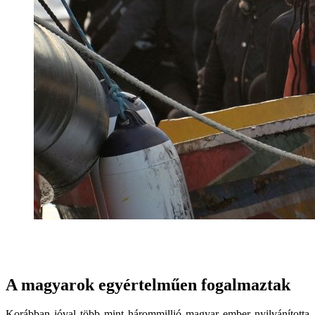
A magyarok egyértelműen fogalmaztak
Korábban jóval több mint hárommillió magyar ember nyilvánította