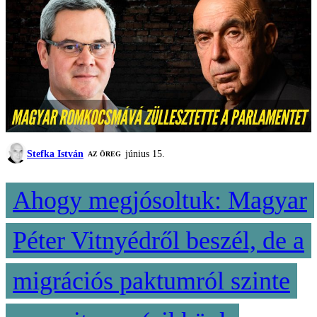
Stefka István
június 15.
AZ ÖREG
Ahogy megjósoltuk: Magyar
Péter Vitnyédről beszél, de a
migrációs paktumról szinte