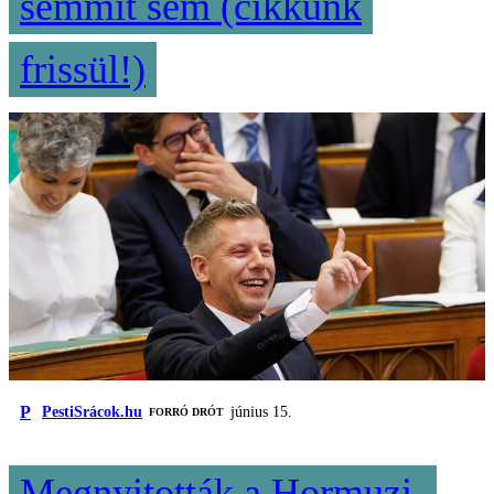
semmit sem (cikkünk
frissül!)
P
PestiSrácok.hu
június 15.
FORRÓ DRÓT
Megnyitották a Hormuzi-