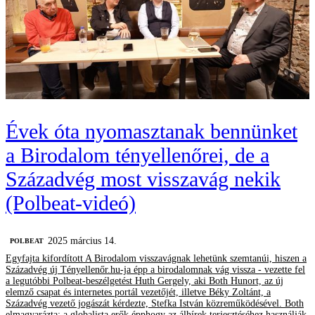
Évek óta nyomasztanak bennünket
a Birodalom tényellenőrei, de a
Századvég most visszavág nekik
(Polbeat-videó)
2025 március 14.
‎POLBEAT
Egyfajta kifordított A Birodalom visszavágnak lehetünk szemtanúi, hiszen a
Századvég új Tényellenőr.hu-ja épp a birodalomnak vág vissza - vezette fel
a legutóbbi Polbeat-beszélgetést Huth Gergely, aki Both Hunort, az új
elemző csapat és internetes portál vezetőjét, illetve Béky Zoltánt, a
Századvég vezető jogászát kérdezte, Stefka István közreműködésével. Both
elmagyarázta: a globalista erők épphogy az álhírek terjesztéséhez használják