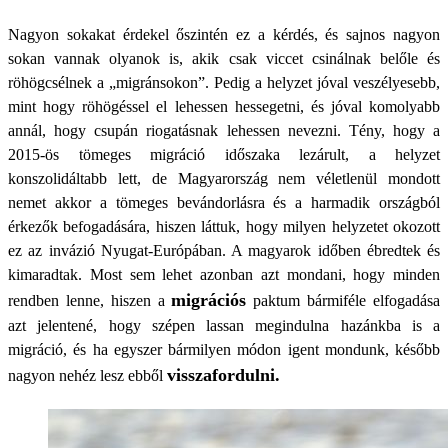
Nagyon sokakat érdekel őszintén ez a kérdés, és sajnos nagyon
sokan vannak olyanok is, akik csak viccet csinálnak belőle és
röhögcsélnek a „migránsokon”. Pedig a helyzet jóval veszélyesebb,
mint hogy röhögéssel el lehessen hessegetni, és jóval komolyabb
annál, hogy csupán riogatásnak lehessen nevezni. Tény, hogy a
2015-ös tömeges migráció időszaka lezárult, a helyzet
konszolidáltabb lett, de Magyarország nem véletlenül mondott
nemet akkor a tömeges bevándorlásra és a harmadik országból
érkezők befogadására, hiszen láttuk, hogy milyen helyzetet okozott
ez az invázió Nyugat-Európában. A magyarok időben ébredtek és
kimaradtak. Most sem lehet azonban azt mondani, hogy minden
migrációs
rendben lenne, hiszen a
paktum bármiféle elfogadása
azt jelentené, hogy szépen lassan megindulna hazánkba is a
migráció, és ha egyszer bármilyen módon igent mondunk, később
visszafordulni.
nagyon nehéz lesz ebből