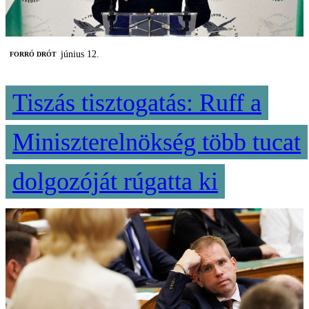
június 12.
FORRÓ DRÓT
Tiszás tisztogatás: Ruff a
Miniszterelnökség több tucat
dolgozóját rúgatta ki