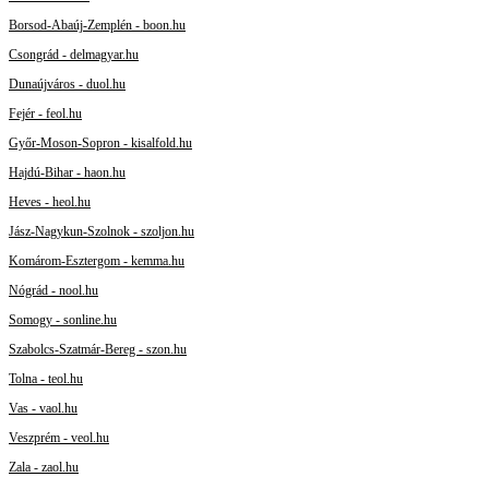
Borsod-Abaúj-Zemplén - boon.hu
Csongrád - delmagyar.hu
Dunaújváros - duol.hu
Fejér - feol.hu
Győr-Moson-Sopron - kisalfold.hu
Hajdú-Bihar - haon.hu
Heves - heol.hu
Jász-Nagykun-Szolnok - szoljon.hu
Komárom-Esztergom - kemma.hu
Nógrád - nool.hu
Somogy - sonline.hu
Szabolcs-Szatmár-Bereg - szon.hu
Tolna - teol.hu
Vas - vaol.hu
Veszprém - veol.hu
Zala - zaol.hu