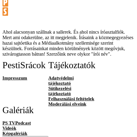
Ahol alacsonyan szállnak a sallerek. És ahol nincs íróasztalfiók.
Mert ami odakerülne, az itt megjelenik. Írásaink a közmegegyezéses
hazai sajtóetika és a Médiaalkotmány szellemisége szerint
készülnek. Forrásainkat minden körülmények között megóvjuk,
szivárogtasson bátran! Szerzőink neve olykor "írói név".
PestiSrácok
Tájékoztatók
Impresszum
Adatvédelmi
tájékoztató
Sütikezelési
tájékoztató
Felhasználási feltételek
Moderálási elveink
Galériák
PS TVPodcast
Videók
Képgalériák