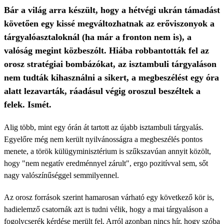
Bár a világ arra készült, hogy a hétvégi ukrán támadást
követően egy kissé megváltozhatnak az erőviszonyok a
tárgyalóasztaloknál (ha már a fronton nem is), a
valóság megint közbeszólt. Hiába robbantották fel az
orosz stratégiai bombázókat, az isztambuli tárgyaláson
nem tudták kihasználni a sikert, a megbeszélést egy óra
alatt lezavarták, ráadásul végig oroszul beszéltek a
felek. Ismét.
Alig több, mint egy órán át tartott az újabb isztambuli tárgyalás.
Egyelőre még nem került nyilvánosságra a megbeszélés pontos
menete, a török külügyminisztérium is szűkszavúan annyit közölt,
hogy "nem negatív eredménnyel zárult", ergo pozitívval sem, sőt
nagy valószínűséggel semmilyennel.
Az orosz források szerint hamarosan várható egy következő kör is,
hadielemző csatornák azt is tudni vélik, hogy a mai tárgyaláson a
fogolycserék kérdése merült fel. Arról azonban nincs hír, hogy szóba