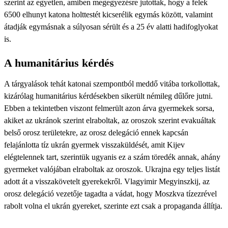
szerint az egyetlen, amiben megegyezésre jutottak, hogy a felek
6500 elhunyt katona holttestét kicserélik egymás között, valamint
átadják egymásnak a súlyosan sérült és a 25 év alatti hadifoglyokat
is.
A humanitárius kérdés
A tárgyalások tehát katonai szempontból meddő vitába torkollottak,
kizárólag humanitárius kérdésekben sikerült némileg dűlőre jutni.
Ebben a tekintetben viszont felmerült azon árva gyermekek sorsa,
akiket az ukránok szerint elraboltak, az oroszok szerint evakuáltak
belső orosz területekre, az orosz delegáció ennek kapcsán
felajánlotta tíz ukrán gyermek visszaküldését, amit Kijev
elégtelennek tart, szerintük ugyanis ez a szám töredék annak, ahány
gyermeket valójában elraboltak az oroszok. Ukrajna egy teljes listát
adott át a visszakövetelt gyerekekről. Vlagyimir Megyinszkij, az
orosz delegáció vezetője tagadta a vádat, hogy Moszkva tízezrével
rabolt volna el ukrán gyereket, szerinte ezt csak a propaganda állítja.