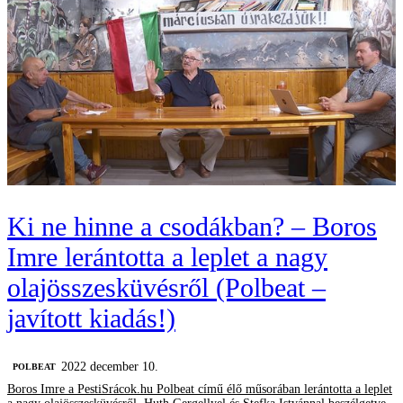
Ki ne hinne a csodákban? – Boros
Imre lerántotta a leplet a nagy
olajösszesküvésről (Polbeat –
javított kiadás!)
2022 december 10.
‎POLBEAT
Boros Imre a PestiSrácok.hu Polbeat című élő műsorában lerántotta a leplet