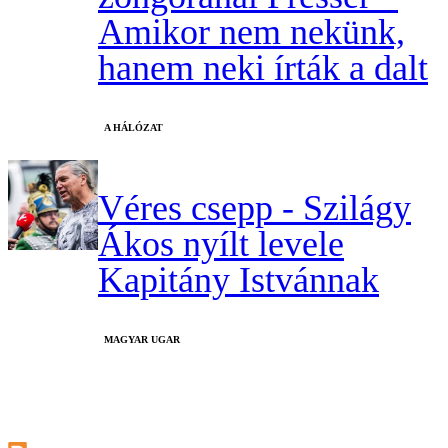
Amikor nem nekünk,
hanem neki írták a dalt
A HÁLÓZAT
Véres csepp - Szilágy
Ákos nyílt levele
Kapitány Istvánnak
MAGYAR UGAR