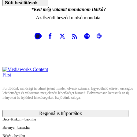
Süti beállítások
*Kell még valamit mondanom Ildikó?
Az őszödi beszéd utolsó mondata.
Portfóliónk minőségi tartalmat jelent minden olvasó számára. Egyedülálló elérést, országos
lefedettséget és változatos megjelenési lehetőséget biztosít. Folyamatosan keressük az új
irányokat és fejlődési lehetőségeket. Ez jövőnk záloga.
Regionális hírportálok
Bács-Kiskun - baon.hu
Baranya - bama.hu
Békés - beol.hu