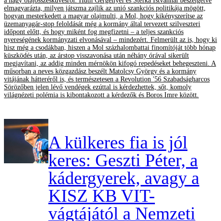
a nagy olajösszesküvésről. Huth Gergellyel és Stefka Istvánnal beszélgetve
elmagyarázta, milyen játszma zajlik az unió szankciós politikája mögött,
hogyan mesterkedett a magyar olajmulti, a Mol, hogy kikényszerítse az
üzemanyagár-stop feloldását még a kormány által tervezett szilveszteri
időpont előtt, és hogy miként fog megfizetni – a teljes szankciós
nyereségének kormányzati elvonásával – mindezért. Felmerült az is, hogy ki
hisz még a csodákban, hiszen a Mol százhalombattai finomítóját több hónap
küszködés után, az árstop visszavonása után néhány órával sikerült
megjavítani, az addig minden mérnökön kifogó repedéseket behegeszteni. A
műsorban a neves közgazdász beszélt Matolcsy György és a kormány
vitájának hátteréről is, és természetesen a Revolution '56 Szabadságharcos
Sörözőben jelen lévő vendégek ezúttal is kérdezhettek, sőt, komoly
világnézeti polémia is kibontakozott a kérdezők és Boros Imre között.
A külkeres fia is jól
keres: Geszti Péter, a
kádergyerek, avagy a
KISZ KB VIT-
vágtájától a Nemzeti