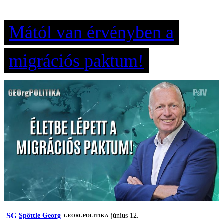
Mától van érvényben a
migrációs paktum!
SG
Spöttle Georg
június 12.
‎GEORGPOLITIKA