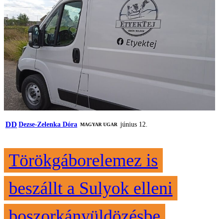
DD
Dezse-Zelenka Dóra
június 12.
MAGYAR UGAR
Törökgáborelemez is
beszállt a Sulyok elleni
boszorkányüldözésbe