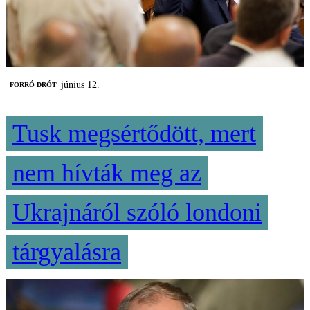
június 12.
FORRÓ DRÓT
Tusk megsértődött, mert
nem hívták meg az
Ukrajnáról szóló londoni
tárgyalásra