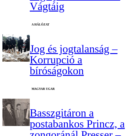
Vágtáig
A HÁLÓZAT
Jog és jogtalanság –
Korrupció a
bíróságokon
MAGYAR UGAR
Basszgitáron a
postabankos Princz, a
zongoránál Presser –