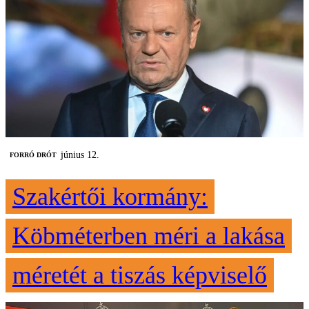
június 12.
FORRÓ DRÓT
Szakértői kormány:
Köbméterben méri a lakása
méretét a tiszás képviselő