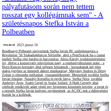
pályafutásom során nem tettem
rosszat egy kollégámnak sem" - A
születésnapos Stefka István a
Polbeatben
2023 június 10.
‎POLBEAT
Rendhagyó Polbeatet szerveztünk Stefka István 80. születésnapjára a
Revolution '56 Szabadságharcos Sörözőbe, ahol a PestiSrácok.hu-s csapat
mellett Stefka régi barátja és harcostársa, Alexa Károly irodalomtörténész,
író, illetve a konzervatív televíziózás nagy, a rendszerváltoztatás utáni - a
Horn-Kuncze-kormány által teljesen felszámolt - korszakának két jeles
alakja (egyben az ünnepelt akkori munkatársa), Mátyássy Andrea és Dézsy
Zoltán is elmondta méltatását, visszaemlékezését. Megszólalt továbbá Stefka
István felesége, Naszályi Kornélia és egyik lánya, Stefka Nóra, továbbá
Ambrózy Áron, Szabó Gergő és Szalai Szilárd. A Huth Gergely által
celebrált rendkívüli adást végül egy fergeteges köszöntés követte, a tortát és
a pezsgőt Stefka István kedvenc együttesének, az AC/DC-nek a dübörgésére
hozták be a kollégák.