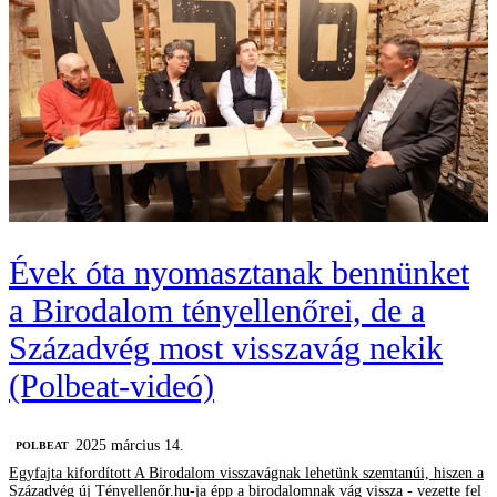
Évek óta nyomasztanak bennünket
a Birodalom tényellenőrei, de a
Századvég most visszavág nekik
(Polbeat-videó)
2025 március 14.
‎POLBEAT
Egyfajta kifordított A Birodalom visszavágnak lehetünk szemtanúi, hiszen a
Századvég új Tényellenőr.hu-ja épp a birodalomnak vág vissza - vezette fel