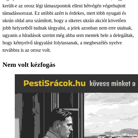
került-e az orosz légi támaszpontok elleni hétvégén végrehajtott
támadássorozat. Ez utóbbi azért is érdekes, mert több nyugati és
ukrán oldal arra számított, hogy a sikeres ukrán akciót követően
jobb helyzetből tudnak tárgyalni, a jelek azonban nem erre utalnak,
ugyanis a híradások szerint még abba sem mentek bele a delegáltak,
hogy kétnyelvű tárgyalást folytassanak, a megbeszélés nyelve
továbbra is az orosz volt.
Nem volt kézfogás