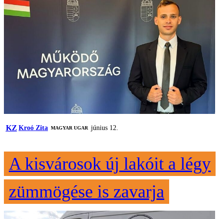
KZ
Kroó Zita
június 12.
MAGYAR UGAR
A kisvárosok új lakóit a légy
zümmögése is zavarja