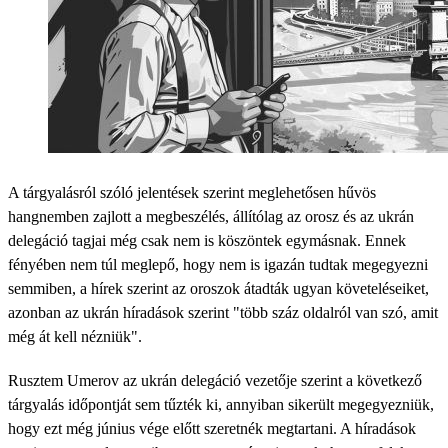
A tárgyalásról szóló jelentések szerint meglehetősen hűvös
hangnemben zajlott a megbeszélés, állítólag az orosz és az ukrán
delegáció tagjai még csak nem is köszöntek egymásnak. Ennek
fényében nem túl meglepő, hogy nem is igazán tudtak megegyezni
semmiben, a hírek szerint az oroszok átadták ugyan követeléseiket,
azonban az ukrán híradások szerint "több száz oldalról van szó, amit
még át kell nézniük".
Rusztem Umerov az ukrán delegáció vezetője szerint a következő
tárgyalás időpontját sem tűzték ki, annyiban sikerült megegyezniük,
hogy ezt még június vége előtt szeretnék megtartani. A híradások