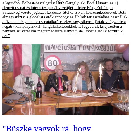
a legutóbbi Polbeat-beszélgetést Huth Gergely, aki Both Hunort, az új
elemző csapat és internetes portál vezetőjét, illetve Béky Zoltánt, a
Századvég vezető jogászát kérdezte, Stefka István közreműködésével. Both
elmagyarázta: a globalista erők épphogy az álhírek terjesztéséhez használják
a fizetett "tényellenőr csapataikat" és elég nagy sikerrel jártak világszerte a
negatív kampányaikkal, hangulatkeltéseikkel. E fegyverük kifejezetten a
nemzeti szuverenitás megtámadására irányult, de "most ellenük fordítjuk
azt."
"Büszke vagyok rá, hogy