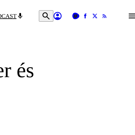
DCAST
er és