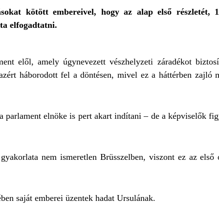
okat kötött embereivel, hogy az alap első részletét, 1
ta elfogadtatni.
ment elől, amely úgynevezett vészhelyzeti záradékot biztos
zért háborodott fel a döntésen, mivel ez a háttérben zajló
parlament elnöke is pert akart indítani – de a képviselők fi
yakorlata nem ismeretlen Brüsszelben, viszont ez az első o
ében saját emberei üzentek hadat Ursulának.