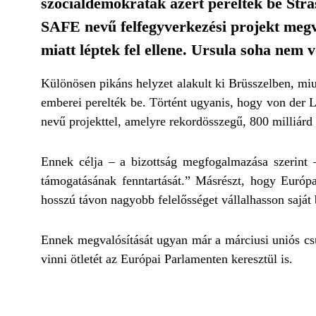
szociáldemokraták azért perelték be Stra
SAFE nevű felfegyverkezési projekt megvi
miatt léptek fel ellene. Ursula soha nem 
Különösen pikáns helyzet alakult ki Brüsszelben, mi
emberei perelték be. Történt ugyanis, hogy von der 
nevű projekttel, amelyre rekordösszegű, 800 milliárd 
Ennek célja – a bizottság megfogalmazása szerint 
támogatásának fenntartását.” Másrészt, hogy Európa 
hosszú távon nagyobb felelősséget vállalhasson saját 
Ennek megvalósítását ugyan már a márciusi uniós csú
vinni ötletét az Európai Parlamenten keresztül is.