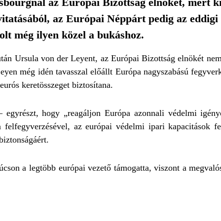
sbourgnál az Európai Bizottság elnökét, mert k
tatásából, az Európai Néppárt pedig az eddigi
volt még ilyen közel a bukáshoz.
után Ursula von der Leyent, az Európai Bizottság elnökét nem
Leyen még idén tavasszal előállt Európa nagyszabású fegyver
eurós keretösszeget biztosítana.
– egyrészt, hogy „reagáljon Európa azonnali védelmi igénye
felfegyverzésével, az európai védelmi ipari kapacitások fe
biztonságáért.
cson a legtöbb európai vezető támogatta, viszont a megvalósí