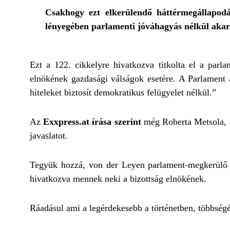
Csakhogy ezt elkerülendő háttérmegállapodás
lényegében parlamenti jóváhagyás nélkül akar
Ezt a 122. cikkelyre hivatkozva titkolta el a parla
elnökének gazdasági válságok esetére. A Parlament a
hiteleket biztosít demokratikus felügyelet nélkül.”
Az
Exxpress.at írása szerint
még Roberta Metsola, a 
javaslatot.
Tegyük hozzá, von der Leyen parlament-megkerülő g
hivatkozva mennek neki a bizottság elnökének.
Ráadásul ami a legérdekesebb a történetben, többség