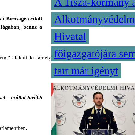
A Tisza-kormány 
Alkotmányvédelm
i Bíróságra citált
Hágában, benne a
Hivatal
főigazgatójára se
end” alakult ki, amely
tart már igényt
et – ezáltal tovább
arlamentben.