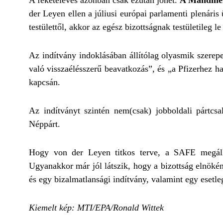
A feketeleves azonban csak ezután jöhet.
A Mandiner
der Leyen ellen a júliusi európai parlamenti plenári
testülettől, akkor az egész bizottságnak testületileg l
Az indítvány indoklásában állítólag olyasmik szerep
való visszaélésszerű beavatkozás”, és „a Pfizerhez h
kapcsán.
Az indítványt szintén nem(csak) jobboldali pártc
Néppárt.
Hogy von der Leyen titkos terve, a SAFE megállj
Ugyanakkor már jól látszik, hogy a bizottság elnökéne
és egy bizalmatlansági indítvány, valamint egy esetle
Kiemelt kép: MTI/EPA/Ronald Wittek