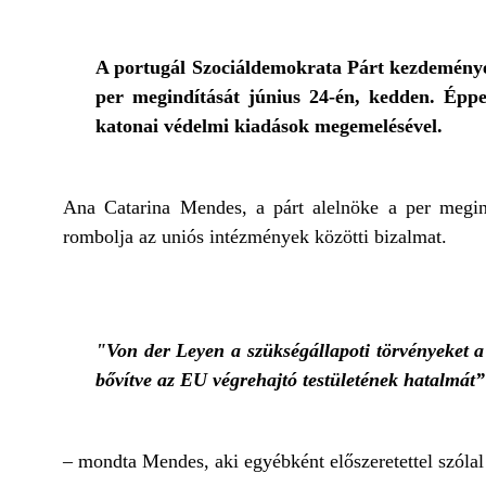
A portugál Szociáldemokrata Párt kezdeményez
per megindítását június 24-én, kedden. Ép
katonai védelmi kiadások megemelésével.
Ana Catarina Mendes, a párt alelnöke a per megind
rombolja az uniós intézmények közötti bizalmat.
"Von der Leyen a szükségállapoti törvényeket a 
bővítve az EU végrehajtó testületének hatalmát”
– mondta Mendes, aki egyébként előszeretettel szóla