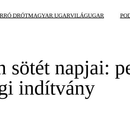
RRÓ DRÓT
MAGYAR UGAR
VILÁGUGAR
PO
 sötét napjai: p
gi indítvány