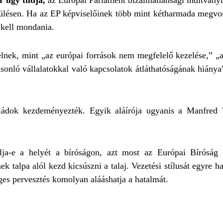
 úgy tudja,
az Európai Parlament bizalmatlansági indítvány
s ülésen. Ha az EP képviselőinek több mint kétharmada megvon
e kell mondania.
elnek, mint „az európai források nem megfelelő kezelése,” „
asonló vállalatokkal való kapcsolatok átláthatóságának hiánya
saládok kezdeményezték. Egyik aláírója ugyanis a Manfred
a-e a helyét a bíróságon, azt most az Európai Bíróság bí
k talpa alól kezd kicsúszni a talaj. Vezetési stílusát egyre h
ges pervesztés komolyan alááshatja a hatalmát.