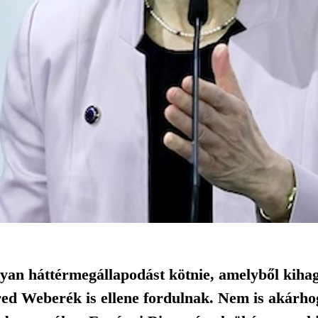
yan háttérmegállapodást kötnie, amelyből kihag
ed Weberék is ellene fordulnak. Nem is akárho