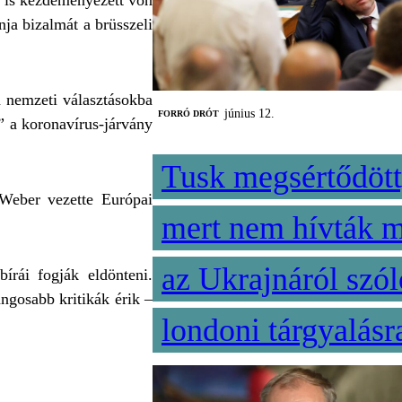
t is kezdeményezett von
ja bizalmát a brüsszeli
a nemzeti választásokba
június 12.
FORRÓ DRÓT
” a koronavírus-járvány
Tusk megsértődött
 Weber vezette Európai
mert nem hívták 
az Ukrajnáról szól
rái fogják eldönteni.
angosabb kritikák érik –
londoni tárgyalásr