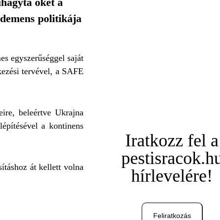
ihagyta őket a
 demens politikája
es egyszerűséggel saját
kezési tervével, a SAFE
ire, beleértve Ukrajna
lépítésével a kontinens
Iratkozz fel a
pestisracok.h
táshoz át kellett volna
hírlevelére!
Feliratkozás