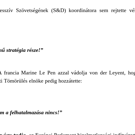
esszív Szövetségének (S&D) koordinátora sem rejtette v
ű stratégia része!”
A francia Marine Le Pen azzal vádolja von der Leyent, ho
i Tömörülés elnöke pedig hozzátette:
m a felhatalmazása nincs!”