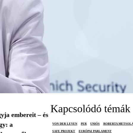
Kapcsolódó témák
yja embereit – és
gy: a
VON DER LEYEN
PER
UNIÓS
ROBERTA METSOL
SAFE PROJEKT
EURÓPAI PARLAMENT