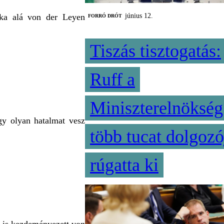
éka alá von der Leyen
június 12.
FORRÓ DRÓT
Tiszás tisztogatás:
Ruff a
Miniszterelnökség
gy olyan hatalmat vesz
több tucat dolgozó
rúgatta ki