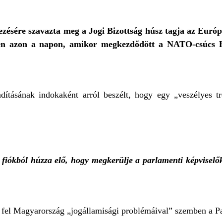
ésére szavazta meg a Jogi Bizottság húsz tagja az Európa
pen azon a napon, amikor megkezdődött a NATO-csúcs 
ításának indokaként arról beszélt, hogy egy „veszélyes tr
fiókból húzza elő, hogy megkerülje a parlamenti képviselők
l fel Magyarország „jogállamisági problémáival” szemben a P