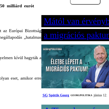
50 milliárd eurót
Mától van érvény
ít az Európai Bizottság
a migrációs paktu
 megállapodás „hatalmas
gyelmen kívül hagyták a
lyan eset, amikor erre
SG
Spöttle Georg
június 12.
‎GEORGPOLITIKA