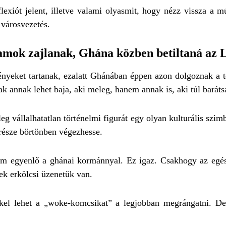
xiót jelent, illetve valami olyasmit, hogy nézz vissza a mú
 városvezetés.
ramok zajlanak, Ghána közben betiltaná a
ényeket tartanak, ezalatt Ghánában éppen azon dolgoznak a
ak annak lehet baja, aki meleg, hanem annak is, aki túl barát
ileg vállalhatatlan történelmi figurát egy olyan kulturális sz
 része börtönben végezhesse.
nem egyenlő a ghánai kormánnyal. Ez igaz. Csakhogy az egé
ek erkölcsi üzenetük van.
kkel lehet a „woke-komcsikat” a legjobban megrángatni. De 