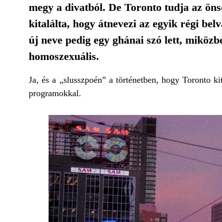
megy a divatból. De Toronto tudja az ön
kitalálta, hogy átnevezi az egyik régi bel
új neve pedig egy ghánai szó lett, miközb
homoszexuális.
Ja, és a „slusszpoén” a történetben, hogy Toronto k
programokkal.