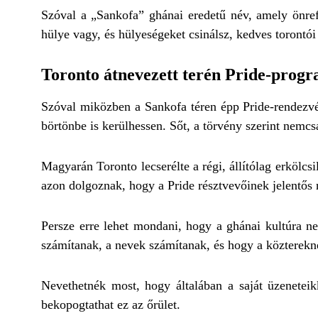
Szóval a „Sankofa” ghánai eredetű név, amely önrefle
hülye vagy, és hülyeségeket csinálsz, kedves torontói
Toronto átnevezett terén Pride-prog
Szóval miközben a Sankofa téren épp Pride-rendezv
börtönbe is kerülhessen. Sőt, a törvény szerint nemcs
Magyarán Toronto lecserélte a régi, állítólag erkölcs
azon dolgoznak, hogy a Pride résztvevőinek jelentős
Persze erre lehet mondani, hogy a ghánai kultúra 
számítanak, a nevek számítanak, és hogy a közterekn
Nevethetnék most, hogy általában a saját üzenetei
bekopogtathat ez az őrület.