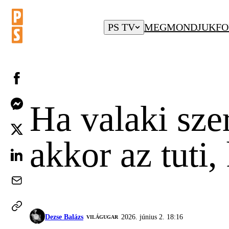
PS TV
MEGMONDJUK
FO
Ha valaki szer
akkor az tuti
Dezse Balázs
2026. június 2. 18:16
VILÁGUGAR