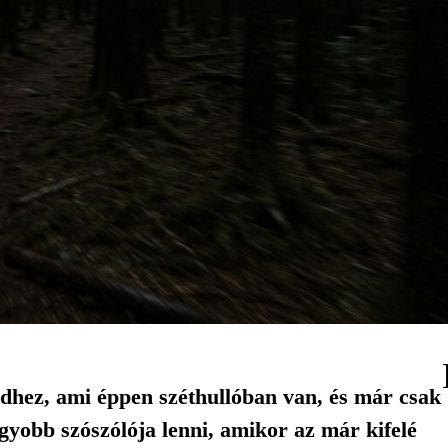
ndhez, ami éppen széthullóban van, és már csak
gyobb szószólója lenni, amikor az már kifelé