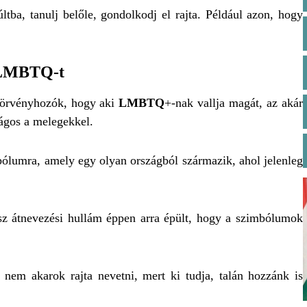
ltba, tanulj belőle, gondolkodj el rajta. Például azon, hogy
z LMBTQ-t
 törvényhozók, hogy aki
LMBTQ
+-nak vallja magát, az akár
ságos a melegekkel.
imbólumra, amely egy olyan országból származik, ahol jelenleg
sz átnevezési hullám éppen arra épült, hogy a szimbólumok
nem akarok rajta nevetni, mert ki tudja, talán hozzánk is