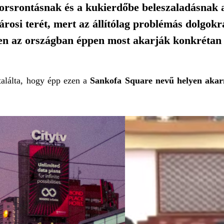
sorsrontásnak és a kukierdőbe beleszaladásnak 
városi terét, mert az állítólag problémás dolgok
en az országban éppen most akarják konkrétan il
italálta, hogy épp ezen a
Sankofa Square nevű helyen akar