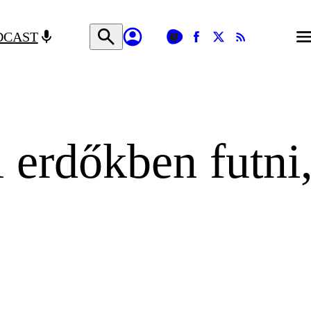
DCAST
l erdőkben futni