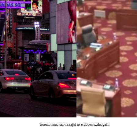
Toronto imád tátott szájjal az erdőben szaladgálni