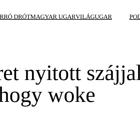
RRÓ DRÓT
MAGYAR UGAR
VILÁGUGAR
PO
et nyitott szájja
, hogy woke