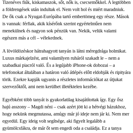
Tizenéves fiúk, kiskamaszok, sőt, nők is, csecsemőkkel. A legtöbben
a földrengések után indultak el. Nem volt hol és miért maradniuk.
De ők csak a Nyugat-Európába tartó embertömeg egy része. Mások
is vannak: férfiak, akik kísérőnk szerint egyértelműen nem
menekülnek és nagyon sok pénzük van. Nekik, velük valami
egészen más a cél – vélekednek.
A lövöldözéskor hátrahagyott tanyán is látni méregdrága holmikat.
Luxus márkajelzést, ami valamilyen ruháról szakadt le – nem a
szabadkai piacról való. És a legújabb iPhone-ok dobozai – a
telefonokat általában a határon való átlépés előtt eldobják és ripityára
törik. Ezekre kapják ugyanis a részletes információkat az útjukat
szervezőktől, ami nem kerülhet illetéktelen kezébe.
Egyébként több tanyát is gyakorlatilag kisajátítottak így. Egy ősz
hajú asszony – Magdi néni – csak azért jött ki a hétvégi házukhoz,
hogy nekünk megmutassa, amúgy már jó ideje nem jár ki. Nem mer
egyedül. Egy ideig volt segítsége, aki figyelt legalább a
gyümölcsfákra, de már őt sem engedi oda a családja. Ez a tanya