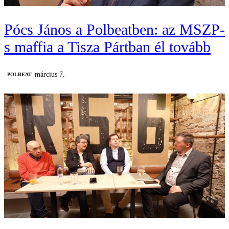
Pócs János a Polbeatben: az MSZP-
s maffia a Tisza Pártban él tovább
március 7.
‎POLBEAT