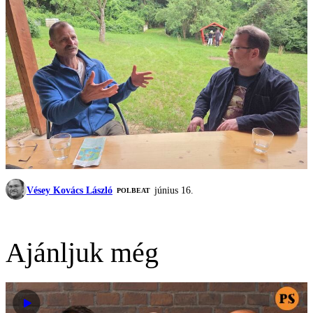
Vésey Kovács László
június 16.
‎POLBEAT
Ajánljuk még