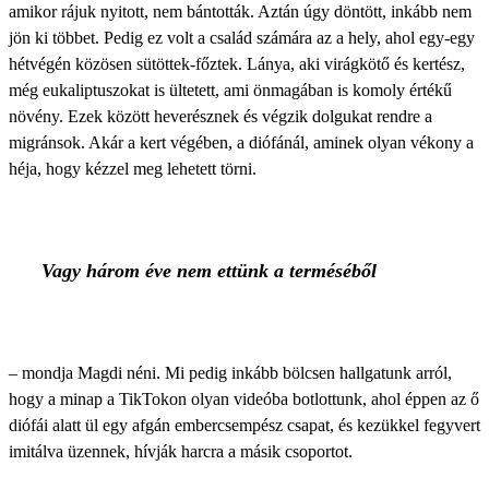
amikor rájuk nyitott, nem bántották. Aztán úgy döntött, inkább nem
jön ki többet. Pedig ez volt a család számára az a hely, ahol egy-egy
hétvégén közösen sütöttek-főztek. Lánya, aki virágkötő és kertész,
még eukaliptuszokat is ültetett, ami önmagában is komoly értékű
növény. Ezek között heverésznek és végzik dolgukat rendre a
migránsok. Akár a kert végében, a diófánál, aminek olyan vékony a
héja, hogy kézzel meg lehetett törni.
Vagy három éve nem ettünk a terméséből
– mondja Magdi néni. Mi pedig inkább bölcsen hallgatunk arról,
hogy a minap a TikTokon olyan videóba botlottunk, ahol éppen az ő
diófái alatt ül egy afgán embercsempész csapat, és kezükkel fegyvert
imitálva üzennek, hívják harcra a másik csoportot.