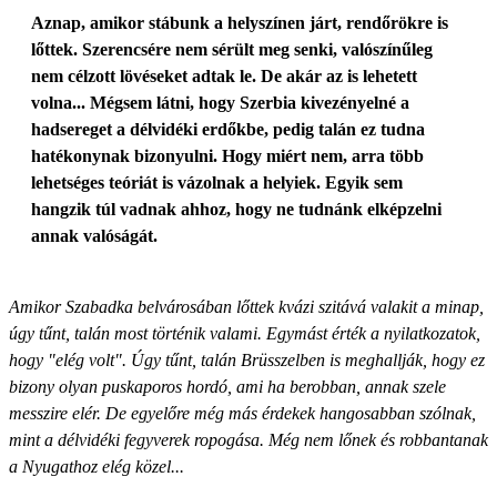
Aznap, amikor stábunk a helyszínen járt, rendőrökre is
lőttek. Szerencsére nem sérült meg senki, valószínűleg
nem célzott lövéseket adtak le. De akár az is lehetett
volna... Mégsem látni, hogy Szerbia kivezényelné a
hadsereget a délvidéki erdőkbe, pedig talán ez tudna
hatékonynak bizonyulni. Hogy miért nem, arra több
lehetséges teóriát is vázolnak a helyiek. Egyik sem
hangzik túl vadnak ahhoz, hogy ne tudnánk elképzelni
annak valóságát.
Amikor Szabadka belvárosában lőttek kvázi szitává valakit a minap,
úgy tűnt, talán most történik valami. Egymást érték a nyilatkozatok,
hogy "elég volt". Úgy tűnt, talán Brüsszelben is meghallják, hogy ez
bizony olyan puskaporos hordó, ami ha berobban, annak szele
messzire elér. De egyelőre még más érdekek hangosabban szólnak,
mint a délvidéki fegyverek ropogása. Még nem lőnek és robbantanak
a Nyugathoz elég közel...