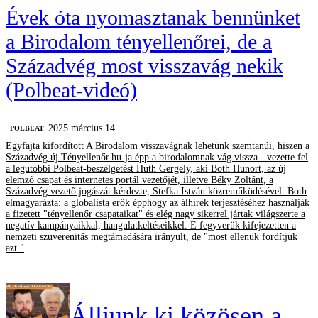
Évek óta nyomasztanak bennünket
a Birodalom tényellenőrei, de a
Századvég most visszavág nekik
(Polbeat-videó)
2025 március 14.
‎POLBEAT
Egyfajta kifordított A Birodalom visszavágnak lehetünk szemtanúi, hiszen a
Századvég új Tényellenőr.hu-ja épp a birodalomnak vág vissza - vezette fel
a legutóbbi Polbeat-beszélgetést Huth Gergely, aki Both Hunort, az új
elemző csapat és internetes portál vezetőjét, illetve Béky Zoltánt, a
Századvég vezető jogászát kérdezte, Stefka István közreműködésével. Both
elmagyarázta: a globalista erők épphogy az álhírek terjesztéséhez használják
a fizetett "tényellenőr csapataikat" és elég nagy sikerrel jártak világszerte a
negatív kampányaikkal, hangulatkeltéseikkel. E fegyverük kifejezetten a
nemzeti szuverenitás megtámadására irányult, de "most ellenük fordítjuk
azt."
Álljunk ki közösen a