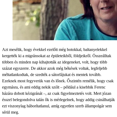
Azt mesélik, hogy évekkel ezelőtt még botokkal, baltanyelekkel
kergették ki a migránsokat az épületeikből, földjeikről. Összeálltak
többen és minden nap kihajtották az idegeneket, volt, hogy több
százat egyszerre. De akkor azok még békések voltak, legfeljebb
méltatlankodtak, de szedték a sátorfájukat és mentek tovább.
Ezeknek most fegyverük van és lőnek. Őszintén remélik, hogy csak
egymásra, és ami eddig nekik szólt – például a kisebbik Ferenc
házára dobott kézigránát –, az csak figyelmeztetés volt. Mert józan
ésszel belegondolva talán ők is mérlegelnek, hogy addig csinálhatják
ezt viszonylag háborítatlanul, amíg egyetlen szerb állampolgár sem
sérül meg.