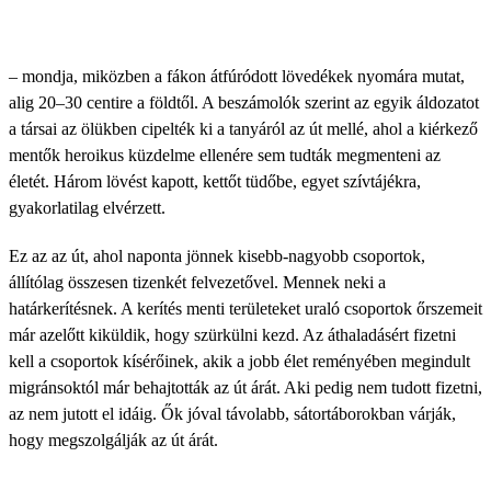
– mondja, miközben a fákon átfúródott lövedékek nyomára mutat,
alig 20–30 centire a földtől. A beszámolók szerint az egyik áldozatot
a társai az ölükben cipelték ki a tanyáról az út mellé, ahol a kiérkező
mentők heroikus küzdelme ellenére sem tudták megmenteni az
életét. Három lövést kapott, kettőt tüdőbe, egyet szívtájékra,
gyakorlatilag elvérzett.
Ez az az út, ahol naponta jönnek kisebb-nagyobb csoportok,
állítólag összesen tizenkét felvezetővel. Mennek neki a
határkerítésnek. A kerítés menti területeket uraló csoportok őrszemeit
már azelőtt kiküldik, hogy szürkülni kezd. Az áthaladásért fizetni
kell a csoportok kísérőinek, akik a jobb élet reményében megindult
migránsoktól már behajtották az út árát. Aki pedig nem tudott fizetni,
az nem jutott el idáig. Ők jóval távolabb, sátortáborokban várják,
hogy megszolgálják az út árát.