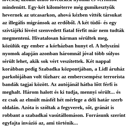
mindenütt. Egy-két kilométerre még gumikesztyűk
hevernek az utcasarkon, ahová kézben vitték társukat
az illegális migránsok az erdőből. A két tüdő- és egy
szívtájéki lövést szenvedett fiatal férfit már nem tudták
megmenteni. Hivatalosan hárman sérültek meg,
közülük egy ember a kórházban hunyt el. A helyszíni
nyomok alapján azonban háromnál jóval több súlyos
sérült lehet, akik sok vért veszítettek. Két nappal
korábban pedig Szabadka központjában, a Lidl áruház
parkolójában volt tűzharc az embercsempész terrorista
bandák tagjai között. Az autójánál hátba lőtt férfi is
meghalt. Három halott és ki tudja, mennyi sérült... és
ez csak az elmúlt másfél hét mérlege a déli határ szerb
oldalán. Azóta is szóltak a fegyverek, sőt, gránát is
robbant a szabadkai vasútállomáson. Forrásunk szerint
egyfajta invázió az, ami történik...