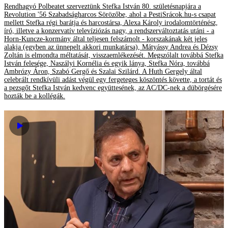
Rendhagyó Polbeatet szerveztünk Stefka István 80. születésnapjára a
Revolution '56 Szabadságharcos Sörözőbe, ahol a PestiSrácok.hu-s csapat
mellett Stefka régi barátja és harcostársa, Alexa Károly irodalomtörténész,
író, illetve a konzervatív televíziózás nagy, a rendszerváltoztatás utáni - a
Horn-Kuncze-kormány által teljesen felszámolt - korszakának két jeles
alakja (egyben az ünnepelt akkori munkatársa), Mátyássy Andrea és Dézsy
Zoltán is elmondta méltatását, visszaemlékezését. Megszólalt továbbá Stefka
István felesége, Naszályi Kornélia és egyik lánya, Stefka Nóra, továbbá
Ambrózy Áron, Szabó Gergő és Szalai Szilárd. A Huth Gergely által
celebrált rendkívüli adást végül egy fergeteges köszöntés követte, a tortát és
a pezsgőt Stefka István kedvenc együttesének, az AC/DC-nek a dübörgésére
hozták be a kollégák.