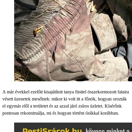
A már évekkel ezelőtt kisajátított tanya füsttel összekormozott falaira
vésett üzenetek mesélnek: mikor ki volt itt a főnök, hogyan orozták
el egymás elől a területet és az azzal járó zsíros üzletet. Kísérőnk
pontosan rekonstruálja, mi és hogyan történt órákkal korábban.