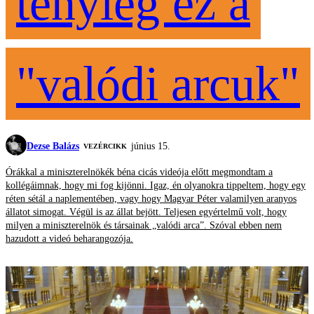
tényleg ez a
"valódi arcuk"
Dezse Balázs
június 15.
VEZÉRCIKK
Órákkal a miniszterelnökék béna cicás videója előtt megmondtam a
kollégáimnak, hogy mi fog kijönni. Igaz, én olyanokra tippeltem, hogy egy
réten sétál a naplementében, vagy hogy Magyar Péter valamilyen aranyos
állatot simogat. Végül is az állat bejött. Teljesen egyértelmű volt, hogy
milyen a miniszterelnök és társainak „valódi arca”. Szóval ebben nem
hazudott a videó beharangozója.