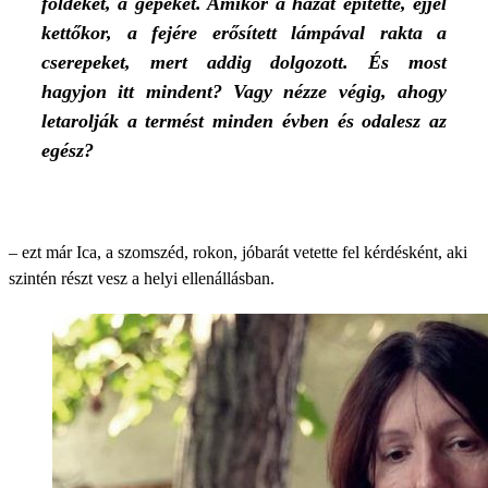
földeket, a gépeket. Amikor a házát építette, éjjel
kettőkor, a fejére erősített lámpával rakta a
cserepeket, mert addig dolgozott. És most
hagyjon itt mindent? Vagy nézze végig, ahogy
letarolják a termést minden évben és odalesz az
egész?
– ezt már Ica, a szomszéd, rokon, jóbarát vetette fel kérdésként, aki
szintén részt vesz a helyi ellenállásban.