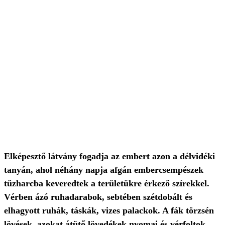
Elképesztő látvány fogadja az embert azon a délvidéki
tanyán, ahol néhány napja afgán embercsempészek
tűzharcba keveredtek a területükre érkező szírekkel.
Vérben ázó ruhadarabok, sebtében szétdobált és
elhagyott ruhák, táskák, vizes palackok. A fák törzsén
lövések, azokat átütő lövedékek nyomai és vérfoltok