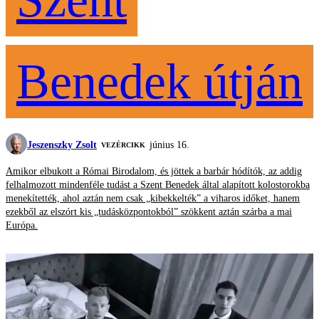
Benedek útján
Jeszenszky Zsolt
június 16.
VEZÉRCIKK
Amikor elbukott a Római Birodalom, és jöttek a barbár hódítók, az addig
felhalmozott mindenféle tudást a Szent Benedek által alapított kolostorokba
menekítették, ahol aztán nem csak „kibekkelték” a viharos időket, hanem
ezekből az elszórt kis „tudásközpontokból” szökkent aztán szárba a mai
Európa.