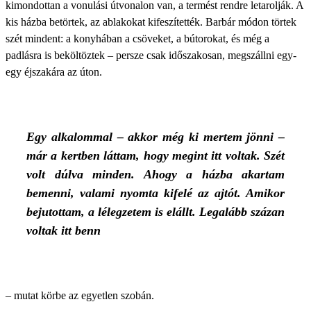
kimondottan a vonulási útvonalon van, a termést rendre letarolják. A
kis házba betörtek, az ablakokat kifeszítették. Barbár módon törtek
szét mindent: a konyhában a csöveket, a bútorokat, és még a
padlásra is beköltöztek – persze csak időszakosan, megszállni egy-
egy éjszakára az úton.
Egy alkalommal – akkor még ki mertem jönni –
már a kertben láttam, hogy megint itt voltak. Szét
volt dúlva minden. Ahogy a házba akartam
bemenni, valami nyomta kifelé az ajtót. Amikor
bejutottam, a lélegzetem is elállt. Legalább százan
voltak itt benn
– mutat körbe az egyetlen szobán.