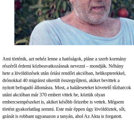
Ami történik, azt nehéz lenne a hatóságok, pláne a szerb kormány
részéről érdemi közbeavatkozásnak nevezni – mondják. Néhány
hete a lövöldözések után óriási rendőri akcióban, helikopterekkel,
drónokkal 40 migránst sikerült összegyűjteni, akiket bevittek a
nyitott befogadó állomásra. Most, a haláleseteket követelő tűzharcok
utáni akcióban már 370 embert vittek be, köztük olyan
embercsempészeket is, akiket később őrizetbe is vettek. Mégsem
történt gyakorlatilag semmi. Este már éppen úgy lövöldöztek, sőt,
gránát is robbant ugyanazon a tanyán, ahol Az Akta is forgatott.