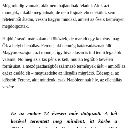
Még mindig vannak, akik nem hajlandóak feladni. Akik azt
mondják, inkább meghalnak, de nem fognak elmenekülni, sem
félelemből átadni, veszni hagyni mindazt, amiért az őseik keményen
megdolgoztak.
Hajdújárásról már sokan elköltöztek, de maradt egy kemény mag.
Ők a helyi ellenállás. Ferenc, aki nemrég határvadásznak állt
Magyarországon, azt mondja, így hivatalosan is tud tenni legalább
valamit. No meg az a kis pénz is kell, miután legfőbb bevételi
forrásukat, a mezőgazdaságból származó termények árát – amiből az
egész család élt – megtizedelte az illegális migráció. Édesapja, az
idősebb Ferenc, akit mindenki csak Napóleonnak hív, az ellenállás
vezére.
Ez az ember 12 évesen már dolgozott. A két
kezével teremtett meg mindent, itt körbe a