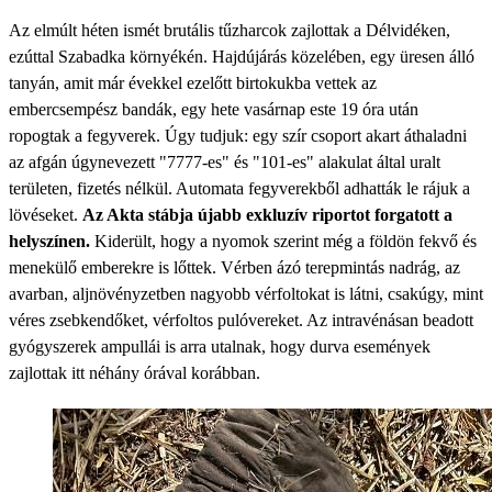
Az elmúlt héten ismét brutális tűzharcok zajlottak a Délvidéken,
ezúttal Szabadka környékén. Hajdújárás közelében, egy üresen álló
tanyán, amit már évekkel ezelőtt birtokukba vettek az
embercsempész bandák, egy hete vasárnap este 19 óra után
ropogtak a fegyverek. Úgy tudjuk: egy szír csoport akart áthaladni
az afgán úgynevezett "7777-es" és "101-es" alakulat által uralt
területen, fizetés nélkül. Automata fegyverekből adhatták le rájuk a
lövéseket.
Az Akta stábja újabb exkluzív riportot forgatott a
helyszínen.
Kiderült, hogy a nyomok szerint még a földön fekvő és
menekülő emberekre is lőttek. Vérben ázó terepmintás nadrág, az
avarban, aljnövényzetben nagyobb vérfoltokat is látni, csakúgy, mint
véres zsebkendőket, vérfoltos pulóvereket. Az intravénásan beadott
gyógyszerek ampullái is arra utalnak, hogy durva események
zajlottak itt néhány órával korábban.