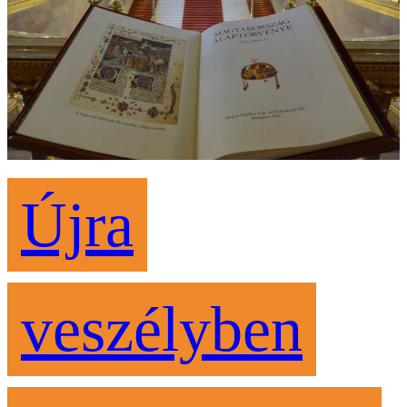
Újra
veszélyben