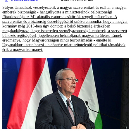
Súlyos támadások veszélyeztetik a magyar szuverenitást és ezáltal a magyar
emberek biztonságát - hangsúlyozta a miniszterelnök belbiztonsági
főtanácsadója az M1 aktuális csatorna csütörtök reggeli műsorában. A
szuverenitás és a biztonság összefüggéséről szólva elmondta, hogy a magyar
kormány még 2015-ben úgy döntött: a belső biztonság érdekében
megakadályozza, hogy ismeretlen személyazonosságú emberek, a szervezett
bűnözés segítségével, jogellenesen behatoljanak magyar területre. Ennek
eredménye, hogy Magyarországon nincs terrortámadás - emelte ki.
Ugyanakkor - tette hozzá - a döntése miatt szüntelenül politikai támadások
érik a magyar kormányt.