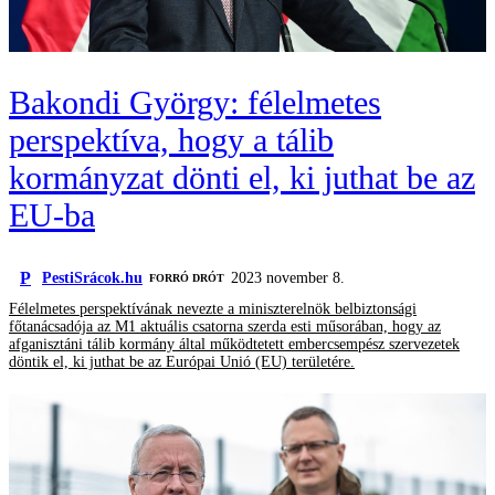
Bakondi György: félelmetes
perspektíva, hogy a tálib
kormányzat dönti el, ki juthat be az
EU-ba
P
PestiSrácok.hu
2023 november 8.
FORRÓ DRÓT
Félelmetes perspektívának nevezte a miniszterelnök belbiztonsági
főtanácsadója az M1 aktuális csatorna szerda esti műsorában, hogy az
afganisztáni tálib kormány által működtetett embercsempész szervezetek
döntik el, ki juthat be az Európai Unió (EU) területére.