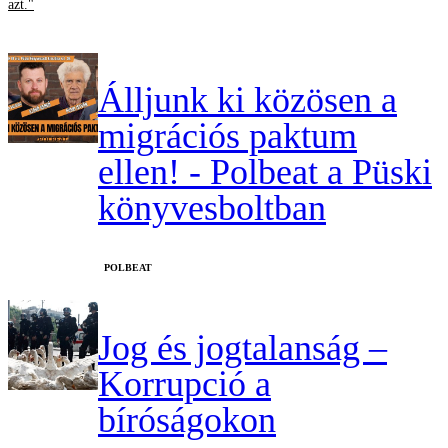
azt."
Álljunk ki közösen a
migrációs paktum
ellen! - Polbeat a Püski
könyvesboltban
‎POLBEAT
Jog és jogtalanság –
Korrupció a
bíróságokon