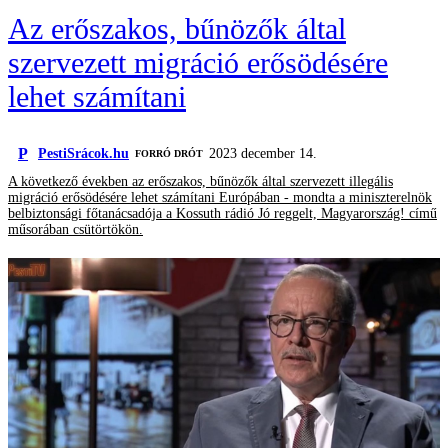
Az erőszakos, bűnözők által
szervezett migráció erősödésére
lehet számítani
P
PestiSrácok.hu
2023 december 14.
FORRÓ DRÓT
A következő években az erőszakos, bűnözők által szervezett illegális
migráció erősödésére lehet számítani Európában - mondta a miniszterelnök
belbiztonsági főtanácsadója a Kossuth rádió Jó reggelt, Magyarország! című
műsorában csütörtökön.