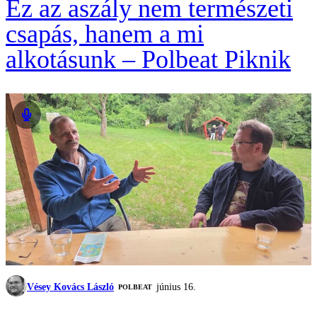
Ez az aszály nem természeti
csapás, hanem a mi
alkotásunk – Polbeat Piknik
Vésey Kovács László
június 16.
‎POLBEAT