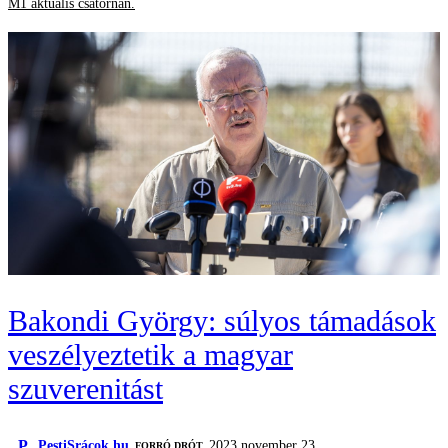
M1 aktuális csatornán.
Bakondi György: súlyos támadások
veszélyeztetik a magyar
szuverenitást
P
PestiSrácok.hu
2023 november 23.
FORRÓ DRÓT