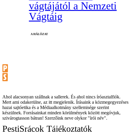
vágtájától a Nemzeti
Vágtáig
A HÁLÓZAT
Ahol alacsonyan szállnak a sallerek. És ahol nincs íróasztalfiók.
Mert ami odakerülne, az itt megjelenik. Írásaink a közmegegyezéses
hazai sajtóetika és a Médiaalkotmány szellemisége szerint
készülnek. Forrásainkat minden körülmények között megóvjuk,
szivárogtasson bátran! Szerzőink neve olykor "írói név".
PestiSrácok
Tájékoztatók