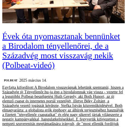
Évek óta nyomasztanak bennünket
a Birodalom tényellenőrei, de a
Századvég most visszavág nekik
(Polbeat-videó)
2025 március 14.
‎POLBEAT
Egyfajta kifordított A Birodalom visszavágnak lehetünk szemtanúi, hiszen a
Századvég új Tényellenőr.hu-ja épp a birodalomnak vág vissza - vezette fel
a legutóbbi Polbeat-beszélgetést Huth Gergely, aki Both Hunort, az új
elemző csapat és internetes portál vezetőjét, illetve Béky Zoltánt, a
Századvég vezető jogászát kérdezte, Stefka István közreműködésével. Both
elmagyarázta: a globalista erők épphogy az álhírek terjesztéséhez használják
a fizetett "tényellenőr csapataikat" és elég nagy sikerrel jártak világszerte a
negatív kampányaikkal, hangulatkeltéseikkel. E fegyverük kifejezetten a
nemzeti szuverenitás megtámadására irányult, de "most ellenük fordítjuk