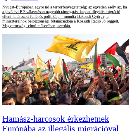
Nyugat-Európában egyre nő a terrorfenyegetettség; az egyetlen esély az, ha
a jövő évi EP-választáson nagyobb támogatást kap az illegális migráció
elleni határozott fellépés politikája – mondta Bakondi György, a
miniszterelnök belbiztonsági főtanácsadója a Kossuth Rádió Jó reggelt,
Magyarország! című műsorában, szerdán.
Hamász-harcosok érkezhetnek
Európába az illegális migrációval