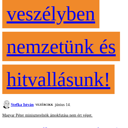
veszélyben
nemzetünk és
hitvallásunk!
Stefka István
június 14.
VEZÉRCIKK
Magyar Péter miniszterelnök ámokfutása nem ért véget.