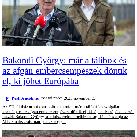
Bakondi György: már a tálibok és
az afgán embercsempészek döntik
el, ki jöhet Európába
P
PestiSrácok.hu
2023 november 3.
FORRÓ DRÓT
Az EU elhibázott migránspolitikája miatt már a tálib titkosszolgálat,
kormány és az afgán embercsempészek döntik el, ki léphet Európába - erről
beszélt Bakondi György, a miniszterelnök belbiztonsági főtanácsadója az
M1 aktuális csatornán péntek reggel.