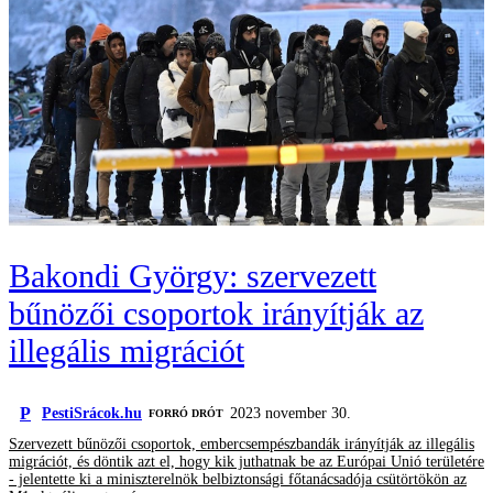
Bakondi György: szervezett
bűnözői csoportok irányítják az
illegális migrációt
P
PestiSrácok.hu
2023 november 30.
FORRÓ DRÓT
Szervezett bűnözői csoportok, embercsempészbandák irányítják az illegális
migrációt, és döntik azt el, hogy kik juthatnak be az Európai Unió területére
- jelentette ki a miniszterelnök belbiztonsági főtanácsadója csütörtökön az