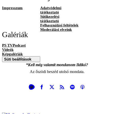
Impresszum
Adatvédelmi
tájékoztató
Sütikezelési
tájékoztató
Felhasználási feltételek
Moderálási elveink
Galériák
PS TVPodcast
Videók
Képgalériák
Süti beállítások
*Kell még valamit mondanom Ildikó?
Az őszödi beszéd utolsó mondata.