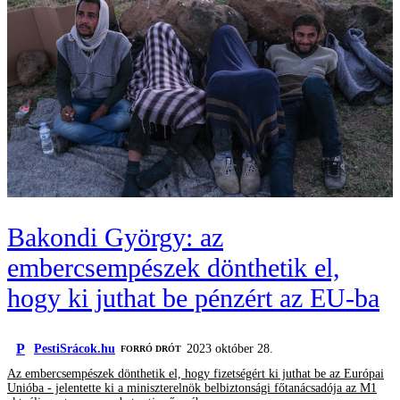
Bakondi György: az
embercsempészek dönthetik el,
hogy ki juthat be pénzért az EU-ba
P
PestiSrácok.hu
2023 október 28.
FORRÓ DRÓT
Az embercsempészek dönthetik el, hogy fizetségért ki juthat be az Európai
Unióba - jelentette ki a miniszterelnök belbiztonsági főtanácsadója az M1