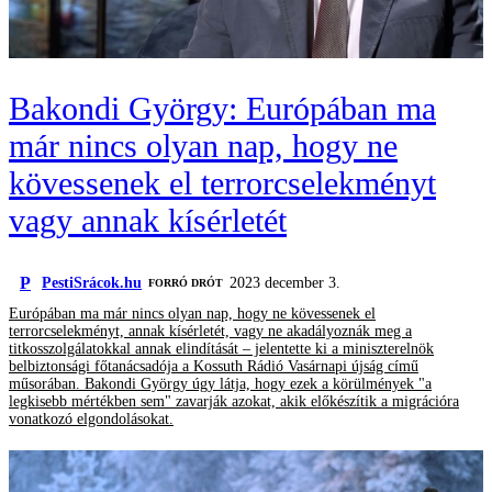
Bakondi György: Európában ma
már nincs olyan nap, hogy ne
kövessenek el terrorcselekményt
vagy annak kísérletét
P
PestiSrácok.hu
2023 december 3.
FORRÓ DRÓT
Európában ma már nincs olyan nap, hogy ne kövessenek el
terrorcselekményt, annak kísérletét, vagy ne akadályoznák meg a
titkosszolgálatokkal annak elindítását – jelentette ki a miniszterelnök
belbiztonsági főtanácsadója a Kossuth Rádió Vasárnapi újság című
műsorában. Bakondi György úgy látja, hogy ezek a körülmények "a
legkisebb mértékben sem" zavarják azokat, akik előkészítik a migrációra
vonatkozó elgondolásokat.