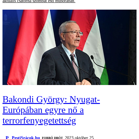
aktuális csatorna szombat esti műsorában.
Bakondi György: Nyugat-
Európában egyre nő a
terrorfenyegetettség
P
PestiSrácok.hu
2023 október 25.
FORRÓ DRÓT