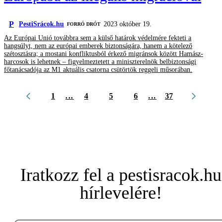
P
PestiSrácok.hu
2023 október 19.
FORRÓ DRÓT
Az Európai Unió továbbra sem a külső határok védelmére fekteti a
hangsúlyt, nem az európai emberek biztonságára, hanem a kötelező
szétosztásra; a mostani konfliktusból érkező migránsok között Hamász-
harcosok is lehetnek – figyelmeztetett a miniszterelnök belbiztonsági
főtanácsadója az M1 aktuális csatorna csütörtök reggeli műsorában.
1
...
4
5
6
...
37
Iratkozz fel a pestisracok.hu
hírlevelére!