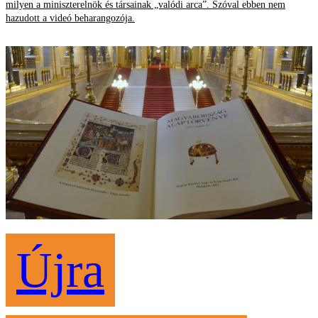
milyen a miniszterelnök és társainak „valódi arca”. Szóval ebben nem
hazudott a videó beharangozója.
Újra