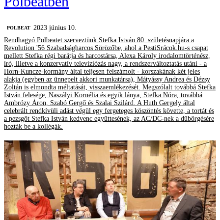
Polbeatben
2023 június 10.
‎POLBEAT
Rendhagyó Polbeatet szerveztünk Stefka István 80. születésnapjára a
Revolution '56 Szabadságharcos Sörözőbe, ahol a PestiSrácok.hu-s csapat
mellett Stefka régi barátja és harcostársa, Alexa Károly irodalomtörténész,
író, illetve a konzervatív televíziózás nagy, a rendszerváltoztatás utáni - a
Horn-Kuncze-kormány által teljesen felszámolt - korszakának két jeles
alakja (egyben az ünnepelt akkori munkatársa), Mátyássy Andrea és Dézsy
Zoltán is elmondta méltatását, visszaemlékezését. Megszólalt továbbá Stefka
István felesége, Naszályi Kornélia és egyik lánya, Stefka Nóra, továbbá
Ambrózy Áron, Szabó Gergő és Szalai Szilárd. A Huth Gergely által
celebrált rendkívüli adást végül egy fergeteges köszöntés követte, a tortát és
a pezsgőt Stefka István kedvenc együttesének, az AC/DC-nek a dübörgésére
hozták be a kollégák.