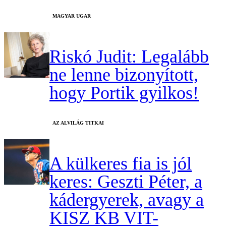
MAGYAR UGAR
Riskó Judit: Legalább
ne lenne bizonyított,
hogy Portik gyilkos!
AZ ALVILÁG TITKAI
A külkeres fia is jól
keres: Geszti Péter, a
kádergyerek, avagy a
KISZ KB VIT-