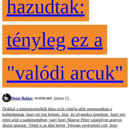
hazudtak:
tényleg ez a
"valódi arcuk"
Dezse Balázs
június 15.
VEZÉRCIKK
Órákkal a miniszterelnökék béna cicás videója előtt megmondtam a
kollégáimnak, hogy mi fog kijönni. Igaz, én olyanokra tippeltem, hogy egy
réten sétál a naplementében, vagy hogy Magyar Péter valamilyen aranyos
állatot simogat. Végül is az állat bejött. Teljesen egyértelmű volt, hogy