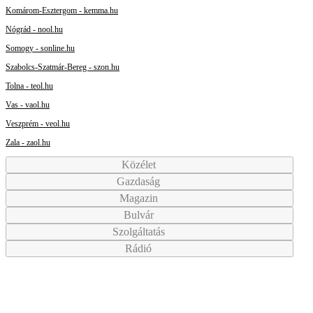
Komárom-Esztergom - kemma.hu
Nógrád - nool.hu
Somogy - sonline.hu
Szabolcs-Szatmár-Bereg - szon.hu
Tolna - teol.hu
Vas - vaol.hu
Veszprém - veol.hu
Zala - zaol.hu
Közélet
Gazdaság
Magazin
Bulvár
Szolgáltatás
Rádió