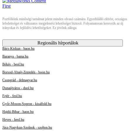
Portfóliónk minőségi tartalmat jelent minden olvasó számára. Egyedülálló elérést, országos
lefedettséget és változatos megjelenési lehetőséget biztosít. Folyamatosan keressük az új
irányokat és fejlődési lehetőségeket. Ez jövőnk záloga.
Regionális hírportálok
Bács-Kiskun - baon.hu
Baranya - bama.hu
Békés - beol.hu
Borsod-Abaúj-Zemplén - boon.hu
Csongrád - delmagyar.hu
Dunaújváros - duol.hu
Fejér - feol.hu
Győr-Moson-Sopron - kisalfold.hu
Hajdú-Bihar - haon.hu
Heves - heol.hu
Jász-Nagykun-Szolnok - szoljon.hu