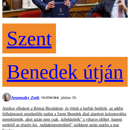
Szent
Benedek útján
Jeszenszky Zsolt
június 16.
VEZÉRCIKK
Amikor elbukott a Római Birodalom, és jöttek a barbár hódítók, az addig
felhalmozott mindenféle tudást a Szent Benedek által alapított kolostorokba
menekítették, ahol aztán nem csak „kibekkelték” a viharos időket, hanem
ezekből az elszórt kis „tudásközpontokból” szökkent aztán szárba a mai