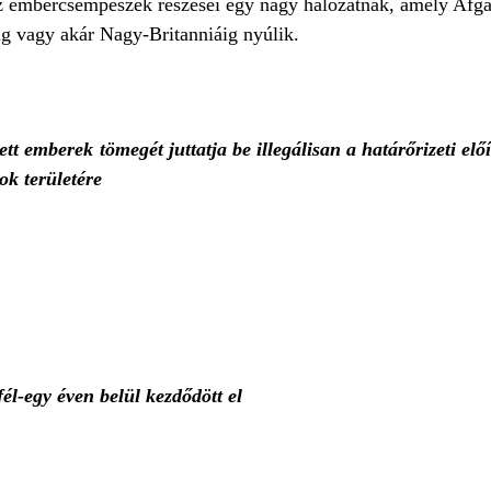
 embercsempészek részesei egy nagy hálózatnak, amely Afga
g vagy akár Nagy-Britanniáig nyúlik.
tt emberek tömegét juttatja be illegálisan a határőrizeti elő
k területére
él-egy éven belül kezdődött el