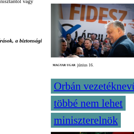
nisztántól vagy
írások, a biztonsági
június 16.
MAGYAR UGAR
Orbán vezetéknev
többé nem lehet
miniszterelnök