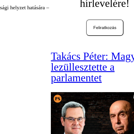
hírlevelére!
nsági helyzet hatására –
Feliratkozás
Takács Péter: Mag
lezüllesztette a
parlamentet