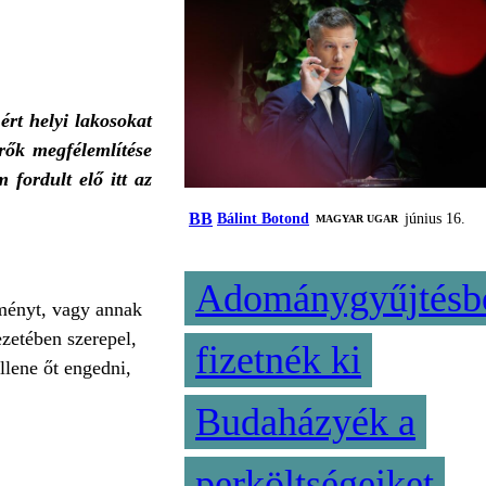
ért helyi lakosokat
rők megfélemlítése
 fordult elő itt az
BB
Bálint Botond
június 16.
MAGYAR UGAR
Adománygyűjtésb
kményt, vagy annak
zetében szerepel,
fizetnék ki
llene őt engedni,
Budaházyék a
perköltségeiket