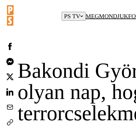
PS TV
MEGMONDJUK
FO
Bakondi Györ
olyan nap, ho
terrorcselekm