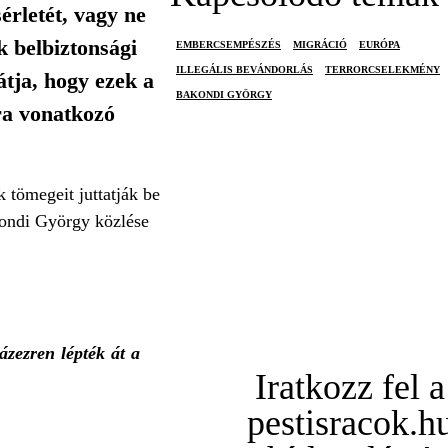
rletét, vagy ne
k belbiztonsági
EMBERCSEMPÉSZÉS
MIGRÁCIÓ
EURÓPA
ILLEGÁLIS BEVÁNDORLÁS
TERRORCSELEKMÉNY
tja, hogy ezek a
BAKONDI GYÖRGY
ra vonatkozó
 tömegeit juttatják be
akondi György közlése
ázezren lépték át a
Iratkozz fel a
pestisracok.h