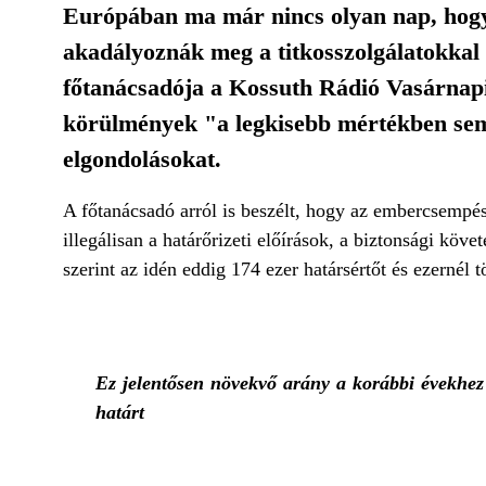
Európában ma már nincs olyan nap, hogy 
akadályoznák meg a titkosszolgálatokkal a
főtanácsadója a Kossuth Rádió Vasárnap
körülmények "a legkisebb mértékben sem"
elgondolásokat.
A főtanácsadó arról is beszélt, hogy az embercsempész
illegálisan a határőrizeti előírások, a biztonsági k
szerint az idén eddig 174 ezer határsértőt és ezernél
Ez jelentősen növekvő arány a korábbi évekhez 
határt