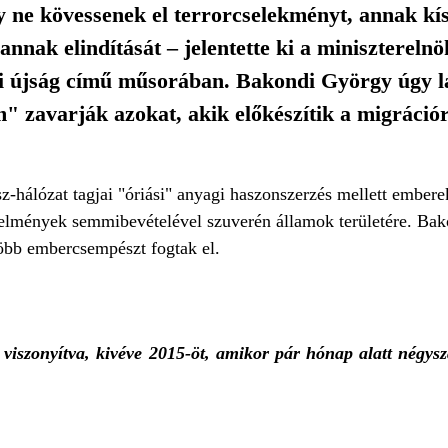
ne kövessenek el terrorcselekményt, annak kísé
nnak elindítását – jelentette ki a miniszterelnö
i újság című műsorában. Bakondi György úgy lá
 zavarják azokat, akik előkészítik a migráció
-hálózat tagjai "óriási" anyagi haszonszerzés mellett emberek
övetelmények semmibevételével szuverén államok területére. B
 több embercsempészt fogtak el.
viszonyítva, kivéve 2015-öt, amikor pár hónap alatt négysz