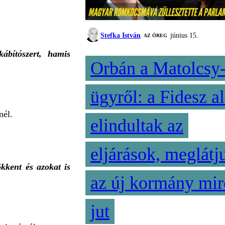
Stefka István
június 15.
AZ ÖREG
ábítószert, hamis
Orbán a Matolcsy
ügyről: a Fidesz al
nél.
elindultak az
eljárások, meglátj
kkent és azokat is
az új kormány mir
jut