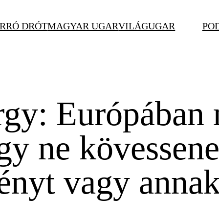
RRÓ DRÓT
MAGYAR UGAR
VILÁGUGAR
PO
gy: Európában 
gy ne kövessene
ényt vagy annak 