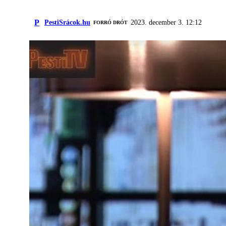
P
PestiSrácok.hu
2023. december 3. 12:12
FORRÓ DRÓT