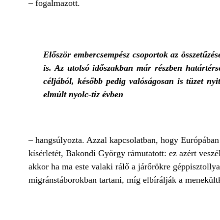
– fogalmazott.
Először embercsempész csoportok az összetűzése
is. Az utolsó időszakban már részben határtér
céljából, később pedig valóságosan is tüzet nyi
elmúlt nyolc-tíz évben
– hangsúlyozta. Azzal kapcsolatban, hogy Európában
kísérletét, Bakondi György rámutatott: ez azért vesz
akkor ha ma este valaki rálő a járőrökre géppisztollya
migránstáborokban tartani, míg elbírálják a menekült