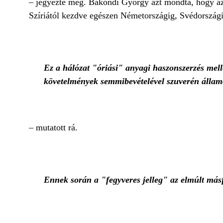
– jegyezte meg. Bakondi György azt mondta, hogy az
Szíriától kezdve egészen Németországig, Svédországi
Ez a hálózat "óriási" anyagi haszonszerzés melle
követelmények semmibevételével szuverén államo
– mutatott rá.
Ennek során a "fegyveres jelleg" az elmúlt másf