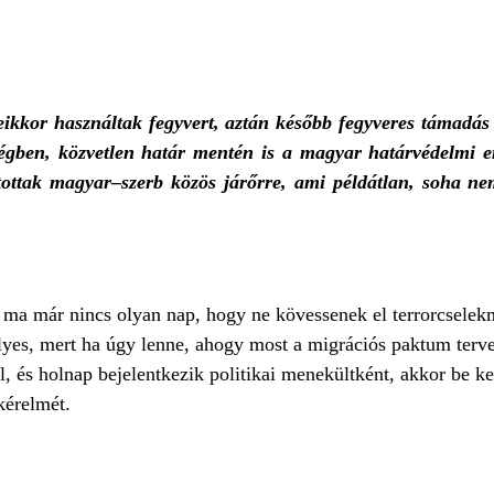
ikkor használtak fegyvert, aztán később fegyveres támadás 
ségben, közvetlen határ mentén is a magyar határvédelmi e
tottak magyar–szerb közös járőrre, ami példátlan, soha nem
 ma már nincs olyan nap, hogy ne kövessenek el terrorcsele
élyes, mert ha úgy lenne, ahogy most a migrációs paktum terve
l, és holnap bejelentkezik politikai menekültként, akkor be ke
kérelmét.