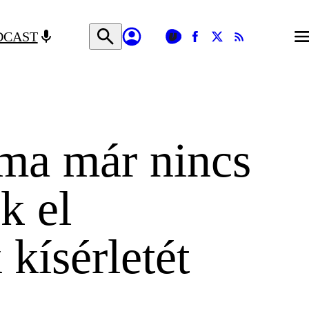
DCAST
ma már nincs
k el
kísérletét