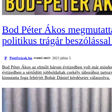
Bod Péter Ákos megmutatta a
politikus trágár beszólással
P
PestiSrácok.hu
2023 július 5.
FORRÓ DRÓT
Bod Péter Ákos az elmúlt három évtizedben volt már minden
évtizedben a sértődött jobboldaliak csekély táborához tartoz
kimutatta foga fehérjét Bohár Dániel kérdéseire válaszolva.