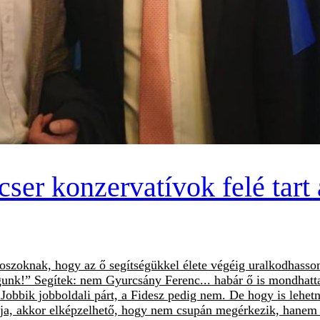
ser konzervatívok felé tart
roszoknak, hogy az ő segítségükkel élete végéig uralkodhas
gunk!” Segítek: nem Gyurcsány Ferenc... habár ő is mondhatta
t a Jobbik jobboldali párt, a Fidesz pedig nem. De hogy is le
lja, akkor elképzelhető, hogy nem csupán megérkezik, hanem eg