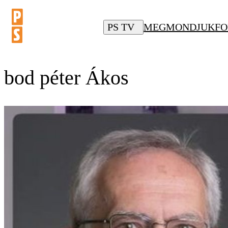
PS TV
MEGMONDJUK
FO
bod péter Ákos