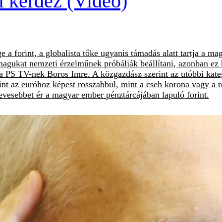
l kérdez (Videó)
a forint, a globalista tőke ugyanis támadás alatt tartja a mag
magukat nemzeti érzelműnek próbálják beállítani, azonban ez
zta a PS TV-nek Boros Imre. A közgazdász szerint az utóbbi ka
forint az euróhoz képest rosszabbul, mint a cseh korona vagy a
evesebbet ér a magyar ember pénztárcájában lapuló forint.