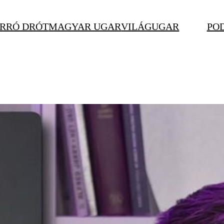
RRÓ DRÓT
MAGYAR UGAR
VILÁGUGAR
PO