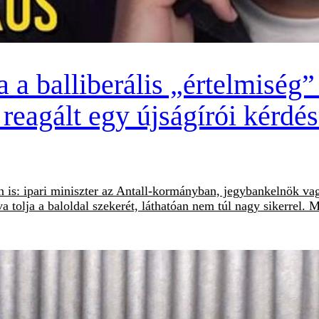
 balliberális „értelmiség” i
 reagált egy újságírói kérdé
 is: ipari miniszter az Antall-kormányban, jegybankelnök va
va tolja a baloldal szekerét, láthatóan nem túl nagy sikerrel