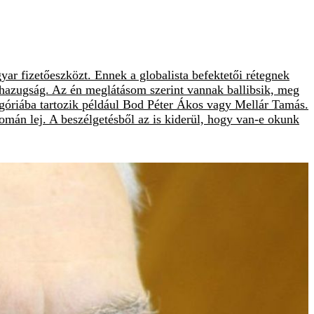
yar fizetőeszközt. Ennek a globalista befektetői rétegnek
 hazugság. Az én meglátásom szerint vannak ballibsik, meg
tegóriába tartozik például Bod Péter Ákos vagy Mellár Tamás.
 román lej. A beszélgetésből az is kiderül, hogy van-e okunk