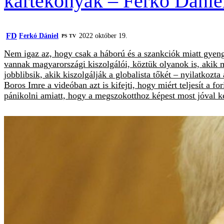
kártékonyak – Ferkó Dánie
FD
Ferkó Dániel
2022 október 19.
PS TV
Nem igaz az, hogy csak a háború és a szankciók miatt gyenge 
vannak magyarországi kiszolgálói, köztük olyanok is, akik 
jobblibsik, akik kiszolgálják a globalista tőkét – nyilatko
Boros Imre a videóban azt is kifejti, hogy miért teljesít a 
pánikolni amiatt, hogy a megszokotthoz képest most jóval k