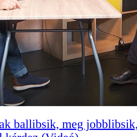
k ballibsik, meg jobblibsik