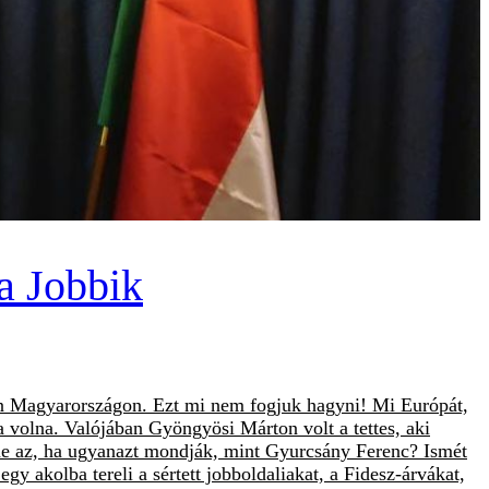
 a Jobbik
son Magyarországon. Ezt mi nem fogjuk hagyni! Mi Európát,
 volna. Valójában Gyöngyösi Márton volt a tettes, aki
hetne az, ha ugyanazt mondják, mint Gyurcsány Ferenc? Ismét
y akolba tereli a sértett jobboldaliakat, a Fidesz-árvákat,