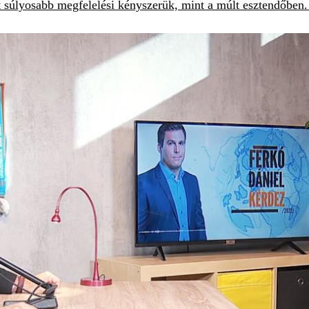
 súlyosabb megfelelési kényszerük, mint a múlt esztendőben. C