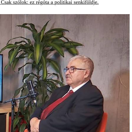
sak szólok: ez régóta a politikai senkiföldje.