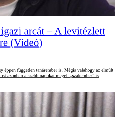
gazi arcát – A levitézlett
sre (Videó)
gy éppen független tanárember is. Mégis valahogy az elmúlt
. Most azonban a szebb napokat megélt „szakember” is