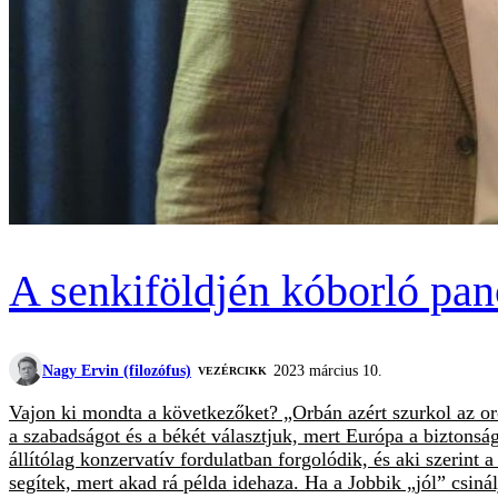
A senkiföldjén kóborló panc
Nagy Ervin (filozófus)
2023 március 10.
VEZÉRCIKK
Vajon ki mondta a következőket? „Orbán azért szurkol az o
a szabadságot és a békét választjuk, mert Európa a biztonsá
állítólag konzervatív fordulatban forgolódik, és aki szerin
segítek, mert akad rá példa idehaza. Ha a Jobbik „jól” csiná