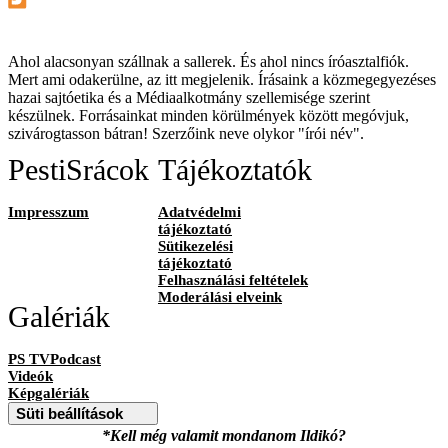
Ahol alacsonyan szállnak a sallerek. És ahol nincs íróasztalfiók.
Mert ami odakerülne, az itt megjelenik. Írásaink a közmegegyezéses
hazai sajtóetika és a Médiaalkotmány szellemisége szerint
készülnek. Forrásainkat minden körülmények között megóvjuk,
szivárogtasson bátran! Szerzőink neve olykor "írói név".
PestiSrácok
Tájékoztatók
Impresszum
Adatvédelmi
tájékoztató
Sütikezelési
tájékoztató
Felhasználási feltételek
Moderálási elveink
Galériák
PS TVPodcast
Videók
Képgalériák
Süti beállítások
*Kell még valamit mondanom Ildikó?