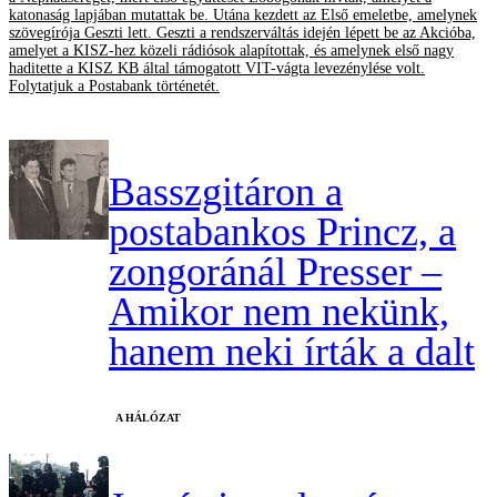
katonaság lapjában mutattak be. Utána kezdett az Első emeletbe, amelynek
szövegírója Geszti lett. Geszti a rendszerváltás idején lépett be az Akcióba,
amelyet a KISZ-hez közeli rádiósok alapítottak, és amelynek első nagy
haditette a KISZ KB által támogatott VIT-vágta levezénylése volt.
Folytatjuk a Postabank történetét.
Basszgitáron a
postabankos Princz, a
zongoránál Presser –
Amikor nem nekünk,
hanem neki írták a dalt
A HÁLÓZAT