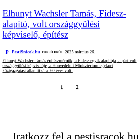
Elhunyt Wachsler Tamás, Fidesz-
alapító, volt országgyűlési
képviselő, építész
P
PestiSrácok.hu
2025 március 26.
FORRÓ DRÓT
Elhunyt Wachsler Tamás építészmérnök, a Fidesz egyik alapítója, a párt volt
országgyűlési képviselője, a Honvédelmi Minisztérium egykori
közigazgatási államtitkára. 60 éves volt.
1
2
Iratkozz fel a pestisracok.hu