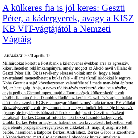
A külkeres fia is jól keres: Geszti
Péter, a kádergyerek, avagy a KISZ
KB VIT-vágtájától a Nemzeti
Vágtáig
2020 április 12.
A HÁLÓZAT
Milliárdokat költött a Postabank a kilencvenes években arra az agresszív,
kikerülhetetlen reklámkampányra, amely mögött az Akció nevű vállalat és
Geszti Péter állt. Ők is tevékeny részesei voltak annak, hogy a bank
zavartalanul menetelhetett a bukás felé – állami tízmilliárdokkal kisegítve.
Noha Gesztit a sajtó következetesen valamiféle self made man-ként építette
fel, ez hazugság. Apja, a neves rádiós-tévés szerkesztő vitte be a tévébe,
anyja pedig a Chemolimpex, majd a Taurus cégek külkereskedője volt,
később fia után ő is a Danubius Rádióhoz került. Geszti tévés apja a halála
előtt már a szovjet KGB és a magyar állambiztonság alá tartozó IPV vállalat
főosztályvezetője volt, így elmondható, hogy mindkét felmenője hírszerző-
gyanús, de legalábbis hálózati állásokban dolgozott. Geszti zenészként
barátjával, Berkes Gáborral futott be, aki hozzá hasonló kádergyerek.
Utóbbi Berkes Péter őrnagy-író fiaként szintén kivételezett helyzetben volt,
apja eleinte propaganda-regényeket és cikkeket írt, majd ifjúsági író lett
belőle, hasonlóan a katpolos Berkesi Andráshoz. Berkes Gábor is szerethette
a Néphadsereget, mert első együttesét Lobogónak hívták, amelyet a