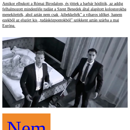
Amikor elbukott a Római Birodalom, és jöttek a barbár hódítók, az addig
felhalmozott mindenféle tudást a Szent Benedek által alapított kolostorokba
menekítették, ahol aztán nem csak „kibekkelték” a viharos időket, hanem
ezekből az elszórt kis „tudásközpontokból” szökkent aztán szárba a mai
Európa.
Nem