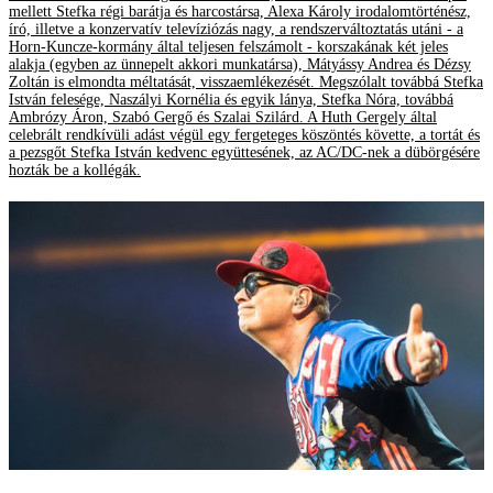
mellett Stefka régi barátja és harcostársa, Alexa Károly irodalomtörténész,
író, illetve a konzervatív televíziózás nagy, a rendszerváltoztatás utáni - a
Horn-Kuncze-kormány által teljesen felszámolt - korszakának két jeles
alakja (egyben az ünnepelt akkori munkatársa), Mátyássy Andrea és Dézsy
Zoltán is elmondta méltatását, visszaemlékezését. Megszólalt továbbá Stefka
István felesége, Naszályi Kornélia és egyik lánya, Stefka Nóra, továbbá
Ambrózy Áron, Szabó Gergő és Szalai Szilárd. A Huth Gergely által
celebrált rendkívüli adást végül egy fergeteges köszöntés követte, a tortát és
a pezsgőt Stefka István kedvenc együttesének, az AC/DC-nek a dübörgésére
hozták be a kollégák.