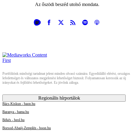
Az őszödi beszéd utolsó mondata.
Portfóliónk minőségi tartalmat jelent minden olvasó számára. Egyedülálló elérést, országos
lefedettséget és változatos megjelenési lehetőséget biztosít. Folyamatosan keressük az új
irányokat és fejlődési lehetőségeket. Ez jövőnk záloga.
Regionális hírportálok
Bács-Kiskun - baon.hu
Baranya - bama.hu
Békés - beol.hu
Borsod-Abaúj-Zemplén - boon.hu