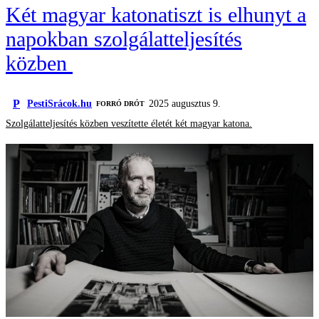
Két magyar katonatiszt is elhunyt a
napokban szolgálatteljesítés
közben
P
PestiSrácok.hu
2025 augusztus 9.
FORRÓ DRÓT
Szolgálatteljesítés közben veszítette életét két magyar katona.