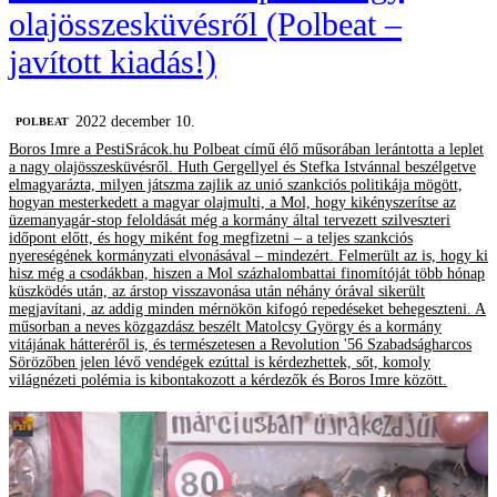
olajösszesküvésről (Polbeat –
javított kiadás!)
2022 december 10.
‎POLBEAT
Boros Imre a PestiSrácok.hu Polbeat című élő műsorában lerántotta a leplet
a nagy olajösszesküvésről. Huth Gergellyel és Stefka Istvánnal beszélgetve
elmagyarázta, milyen játszma zajlik az unió szankciós politikája mögött,
hogyan mesterkedett a magyar olajmulti, a Mol, hogy kikényszerítse az
üzemanyagár-stop feloldását még a kormány által tervezett szilveszteri
időpont előtt, és hogy miként fog megfizetni – a teljes szankciós
nyereségének kormányzati elvonásával – mindezért. Felmerült az is, hogy ki
hisz még a csodákban, hiszen a Mol százhalombattai finomítóját több hónap
küszködés után, az árstop visszavonása után néhány órával sikerült
megjavítani, az addig minden mérnökön kifogó repedéseket behegeszteni. A
műsorban a neves közgazdász beszélt Matolcsy György és a kormány
vitájának hátteréről is, és természetesen a Revolution '56 Szabadságharcos
Sörözőben jelen lévő vendégek ezúttal is kérdezhettek, sőt, komoly
világnézeti polémia is kibontakozott a kérdezők és Boros Imre között.