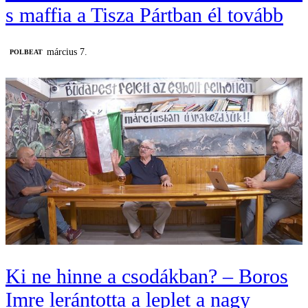
s maffia a Tisza Pártban él tovább
március 7.
‎POLBEAT
Ki ne hinne a csodákban? – Boros
Imre lerántotta a leplet a nagy