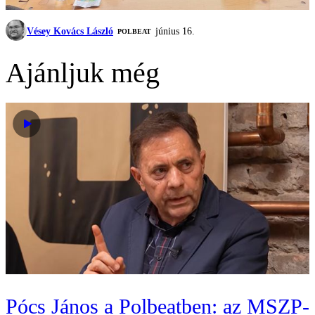
Vésey Kovács László
június 16.
‎POLBEAT
Ajánljuk még
Pócs János a Polbeatben: az MSZP-