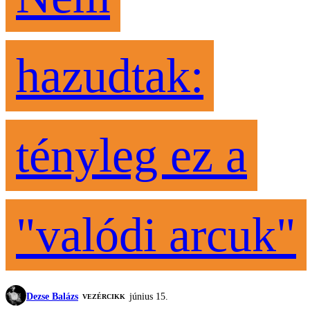
hazudtak:
tényleg ez a
"valódi arcuk"
Dezse Balázs
június 15.
VEZÉRCIKK