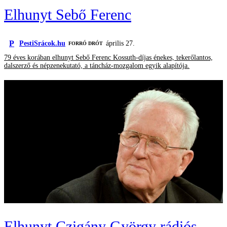
Elhunyt Sebő Ferenc
P
PestiSrácok.hu
április 27.
FORRÓ DRÓT
79 éves korában elhunyt Sebő Ferenc Kossuth-díjas énekes, tekerőlantos,
dalszerző és népzenekutató, a táncház-mozgalom egyik alapítója.
Elhunyt Czigány György rádiós