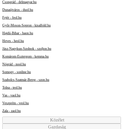
Csongrád - delmagyar.hu
Dunaújváros - duol.hu
Fejér - feol.hu
Győr-Moson-Sopron - kisalfold.hu
Hajdú-Bihar - haon.hu
Heves - heol.hu
Jász-Nagykun-Szolnok - szoljon.hu
Komárom-Esztergom - kemma.hu
Nógrád - nool.hu
Somogy - sonline.hu
Szabolcs-Szatmár-Bereg - szon.hu
Tolna - teol.hu
Vas - vaol.hu
Veszprém - veol.hu
Zala - zaol.hu
Közélet
Gazdaság