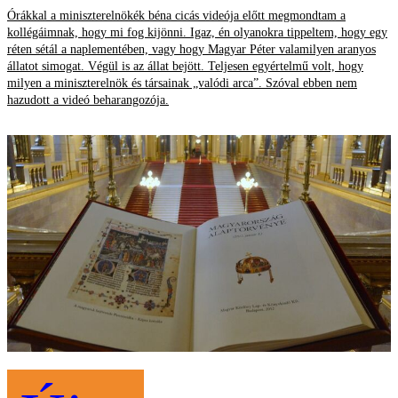
Órákkal a miniszterelnökék béna cicás videója előtt megmondtam a
kollégáimnak, hogy mi fog kijönni. Igaz, én olyanokra tippeltem, hogy egy
réten sétál a naplementében, vagy hogy Magyar Péter valamilyen aranyos
állatot simogat. Végül is az állat bejött. Teljesen egyértelmű volt, hogy
milyen a miniszterelnök és társainak „valódi arca”. Szóval ebben nem
hazudott a videó beharangozója.