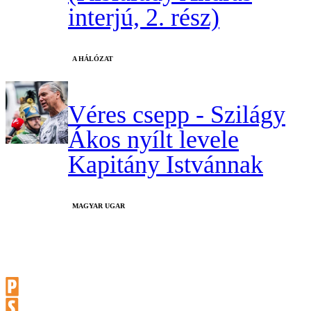
interjú, 2. rész)
A HÁLÓZAT
Véres csepp - Szilágy
Ákos nyílt levele
Kapitány Istvánnak
MAGYAR UGAR