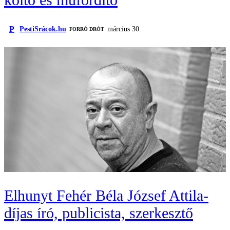
P
PestiSrácok.hu
március 30.
FORRÓ DRÓT
Elhunyt Fehér Béla József Attila-
díjas író, publicista, szerkesztő