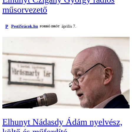
műsorvezető
P
PestiSrácok.hu
április 7.
FORRÓ DRÓT
Elhunyt Nádasdy Ádám nyelvész,
költő és műfordító