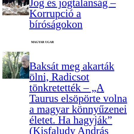
Jog és jogtalanság –
Korrupció a
bíróságokon
MAGYAR UGAR
Baksát meg akarták
ölni, Radicsot
tönkretették – „A
Taurus elsöpörte volna
a magyar könnyűzenei
életet. Ha hagyják”
(Kisfaludy András