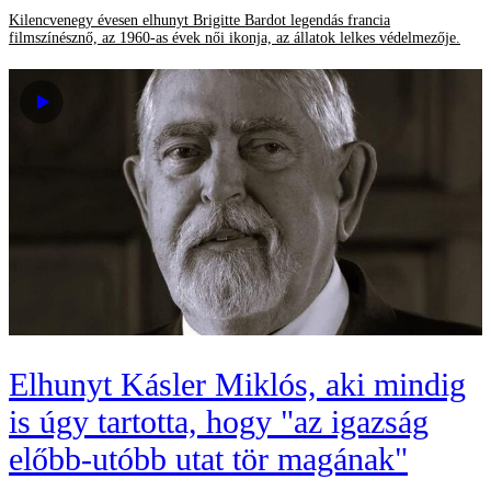
Kilencvenegy évesen elhunyt Brigitte Bardot legendás francia
filmszínésznő, az 1960-as évek női ikonja, az állatok lelkes védelmezője.
Elhunyt Kásler Miklós, aki mindig
is úgy tartotta, hogy "az igazság
előbb-utóbb utat tör magának"