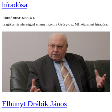
híradósa
február 6.
FORRÓ DRÓT
Tragikus hirtelenséggel elhunyt Kontra György, az M1 közismert híradósa.
Elhunyt Drábik János