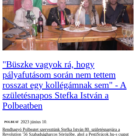
"Büszke vagyok rá, hogy
pályafutásom során nem tettem
rosszat egy kollégámnak sem" - A
születésnapos Stefka István a
Polbeatben
2023 június 10.
‎POLBEAT
Rendhagyó Polbeatet szerveztünk Stefka István 80. születésnapjára a
Revolution '56 Szabadságharcos Sörözőbe, ahol a PestiSrácok.hu-s csapat