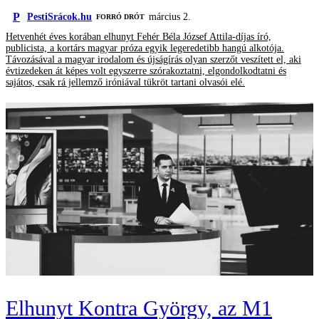
P
PestiSrácok.hu
március 2.
FORRÓ DRÓT
Hetvenhét éves korában elhunyt Fehér Béla József Attila-díjas író,
publicista, a kortárs magyar próza egyik legeredetibb hangú alkotója.
Távozásával a magyar irodalom és újságírás olyan szerzőt veszített el, aki
évtizedeken át képes volt egyszerre szórakoztatni, elgondolkodtatni és
sajátos, csak rá jellemző iróniával tükröt tartani olvasói elé.
Elhunyt Kontra György, az M1