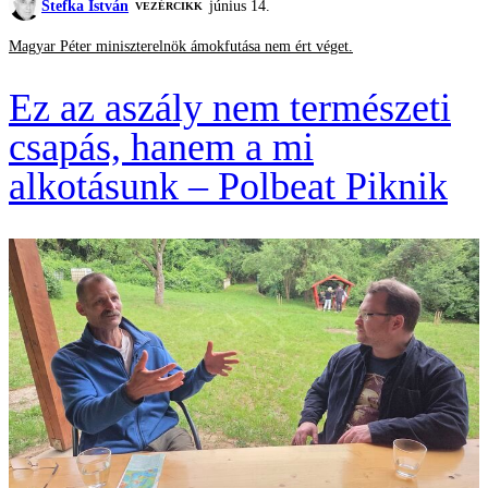
Stefka István
június 14.
VEZÉRCIKK
Magyar Péter miniszterelnök ámokfutása nem ért véget.
Ez az aszály nem természeti
csapás, hanem a mi
alkotásunk – Polbeat Piknik