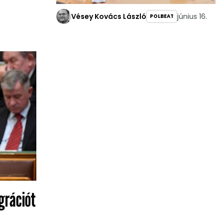
Vésey Kovács László
június 16.
‎POLBEAT
grációt