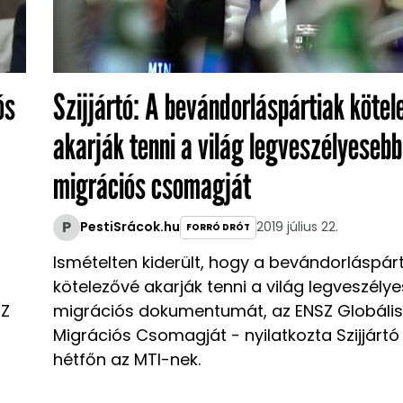
ós
Szijjártó: A bevándorláspártiak kötel
akarják tenni a világ legveszélyesebb
migrációs csomagját
P
PestiSrácok.hu
2019 július 22.
FORRÓ DRÓT
Ismételten kiderült, hogy a bevándorláspárt
kötelezővé akarják tenni a világ legveszély
SZ
migrációs dokumentumát, az ENSZ Globális
Migrációs Csomagját - nyilatkozta Szijjártó
hétfőn az MTI-nek.