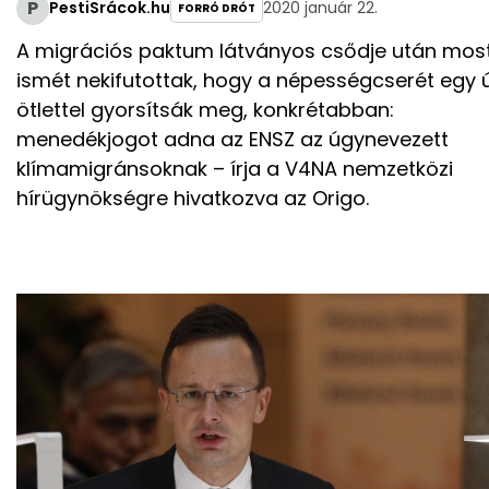
P
PestiSrácok.hu
2020 január 22.
FORRÓ DRÓT
A migrációs paktum látványos csődje után mos
ismét nekifutottak, hogy a népességcserét egy ú
ötlettel gyorsítsák meg, konkrétabban:
menedékjogot adna az ENSZ az úgynevezett
klímamigránsoknak – írja a V4NA nemzetközi
hírügynökségre hivatkozva az Origo.