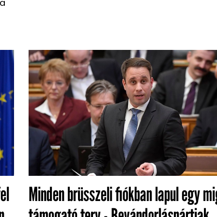
va
el
Minden brüsszeli fiókban lapul egy mi
n
támogató terv - Bevándorláspártiak