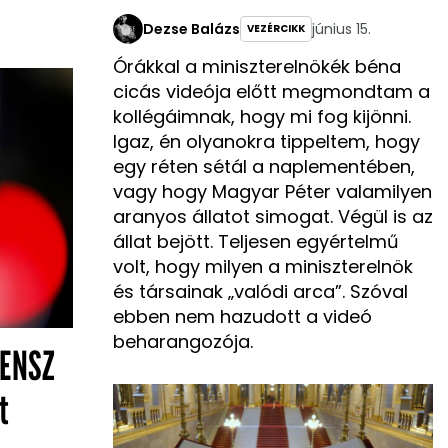
Dezse Balázs
június 15.
VEZÉRCIKK
Órákkal a miniszterelnökék béna
cicás videója előtt megmondtam a
kollégáimnak, hogy mi fog kijönni.
Igaz, én olyanokra tippeltem, hogy
egy réten sétál a naplementében,
vagy hogy Magyar Péter valamilyen
aranyos állatot simogat. Végül is az
állat bejött. Teljesen egyértelmű
volt, hogy milyen a miniszterelnök
és társainak „valódi arca”. Szóval
ebben nem hazudott a videó
beharangozója.
 ENSZ
t