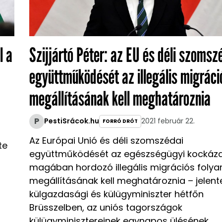
l a
Szijjártó Péter: az EU és déli szomsz
együttműködését az illegális migráci
megállításának kell meghatároznia
P
PestiSrácok.hu
2021 február 22.
FORRÓ DRÓT
Az Európai Unió és déli szomszédai
te
együttműködését az egészségügyi kockáza
magában hordozó illegális migrációs foly
megállításának kell meghatároznia – jelente
külgazdasági és külügyminiszter hétfőn
Brüsszelben, az uniós tagországok
külügyminisztereinek egynapos ülésének