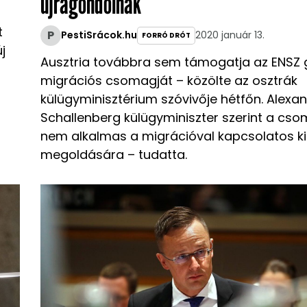
újragondolnák
t
P
PestiSrácok.hu
2020 január 13.
FORRÓ DRÓT
j
Ausztria továbbra sem támogatja az ENSZ g
migrációs csomagját – közölte az osztrák
külügyminisztérium szóvivője hétfőn. Alexa
Schallenberg külügyminiszter szerint a cs
nem alkalmas a migrációval kapcsolatos k
megoldására – tudatta.