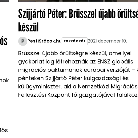
Szijjártó Péter: Brüsszel újabb őrülts
készül
iós
P
PestiSrácok.hu
2021 december 10.
FORRÓ DRÓT
Brüsszel újabb őrültségre készül, amellyel
gyakorlatilag létrehoznák az ENSZ globális
migrációs paktumának európai verzióját – 
pénteken Szijjártó Péter külgazdasági és
amok
külügyminiszter, aki a Nemzetközi Migrációs 
Fejlesztési Központ főigazgatójával találkoz
iós