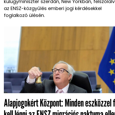
külügyminiszter szerdán, New Yorkban, felszólal
az ENSZ-közgyűlés emberi jogi kérdésekkel
foglalkozó ülésén.
Alapjogokért Központ: Minden eszközzel f
kell lépni az ENSZ migrációs paktuma elle