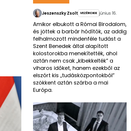
Jeszenszky Zsolt
június 16.
VEZÉRCIKK
Amikor elbukott a Római Birodalom,
és jöttek a barbár hódítók, az addig
felhalmozott mindenféle tudást a
Szent Benedek által alapított
kolostorokba menekítették, ahol
aztán nem csak „kibekkelték” a
viharos időket, hanem ezekből az
elszórt kis „tudásközpontokból”
szökkent aztán szárba a mai
Európa.