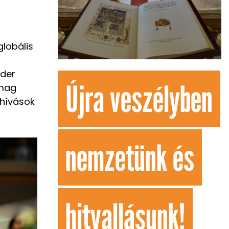
lobális
nder
Újra veszélyben
omag
ihívások
nemzetünk és
hitvallásunk!