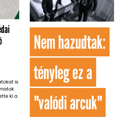
édai
Nem hazudtak:
ó
tényleg ez a
tokat is
amatok
"valódi arcuk"
tte ki a