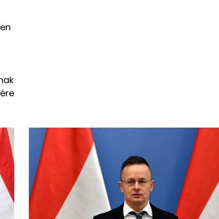
ben
nak
lére