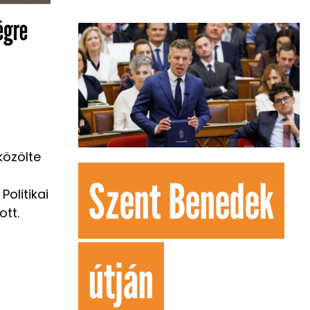
égre
közölte
Szent Benedek
Politikai
ott.
útján