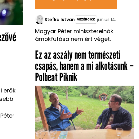
Stefka István
június 14.
VEZÉRCIKK
Magyar Péter miniszterelnök
ezővé
ámokfutása nem ért véget.
Ez az aszály nem természeti
csapás, hanem a mi alkotásunk –
Polbeat Piknik
i erők
esebb
 Péter