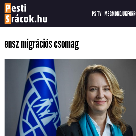
PS TV
MEGMONDJUK
FORR
ensz migrációs csomag