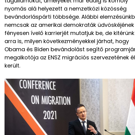
tagállamokat, amelyeket már eddig is komoly
nyomás alá helyezett a nemzetközi közösség
bevándorláspárti többsége. Alábbi elemzésünk
nemcsak az amerikai demokraták üdvöskéjének
fényesen ívelő karrierjét mutatjuk be, de kitérünk
arra is, milyen következményekkel járhat, hogy
Obama és Biden bevándolást segítő programjá
megalkotója az ENSZ migrációs szervezetének é
került.