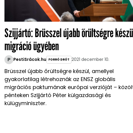
Szijjártó: Brüsszel újabb őrültségre készü
migráció ügyében
P
PestiSrácok.hu
2021 december 10.
FORRÓ DRÓT
Brüsszel újabb őrültségre készül, amellyel
gyakorlatilag létrehoznák az ENSZ globális
migrációs paktumának európai verzióját – közöl
pénteken Szijjártó Péter külgazdasági és
külügyminiszter.