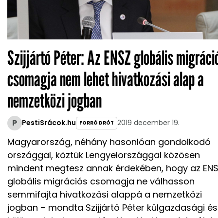
Szijjártó Péter: Az ENSZ globális migráci
csomagja nem lehet hivatkozási alap a
nemzetközi jogban
P
PestiSrácok.hu
2019 december 19.
FORRÓ DRÓT
Magyarország, néhány hasonlóan gondolkodó
országgal, köztük Lengyelországgal közösen
mindent megtesz annak érdekében, hogy az EN
globális migrációs csomagja ne válhasson
semmifajta hivatkozási alappá a nemzetközi
jogban – mondta Szijjártó Péter külgazdasági és