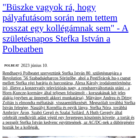
"Büszke vagyok rá, hogy
pályafutásom során nem tettem
rosszat egy kollégámnak sem" - A
születésnapos Stefka István a
Polbeatben
2023 június 10.
‎POLBEAT
Rendhagyó Polbeatet szerveztünk Stefka István 80. születésnapjára a
Revolution '56 Szabadságharcos Sörözőbe, ahol a PestiSrácok.hu-s csapat
mellett Stefka régi barátja és harcostársa, Alexa Károly irodalomtörténész,
író, illetve a konzervatív televíziózás nagy, a rendszerváltoztatás utáni - a
Horn-Kuncze-kormány által teljesen felszámolt - korszakának két jeles
alakja (egyben az ünnepelt akkori munkatársa), Mátyássy Andrea és Dézsy
Zoltán is elmondta méltatását, visszaemlékezését. Megszólalt továbbá Stefka
István felesége, Naszályi Kornélia és egyik lánya, Stefka Nóra, továbbá
Ambrózy Áron, Szabó Gergő és Szalai Szilárd. A Huth Gergely által
celebrált rendkívüli adást végül egy fergeteges köszöntés követte, a tortát és
a pezsgőt Stefka István kedvenc együttesének, az AC/DC-nek a dübörgésére
hozták be a kollégák.