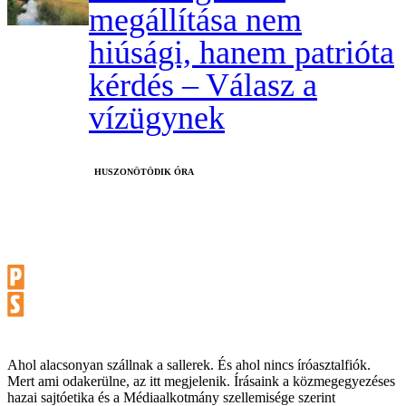
megállítása nem
hiúsági, hanem patrióta
kérdés – Válasz a
vízügynek
HUSZONÖTÖDIK ÓRA
Ahol alacsonyan szállnak a sallerek. És ahol nincs íróasztalfiók.
Mert ami odakerülne, az itt megjelenik. Írásaink a közmegegyezéses
hazai sajtóetika és a Médiaalkotmány szellemisége szerint