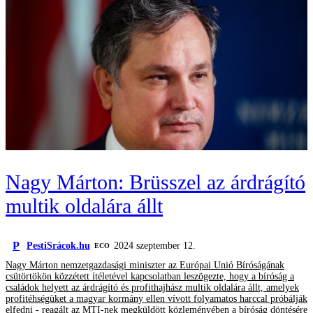
Nagy Márton: Brüsszel az árdrágító
multik oldalára állt
P
PestiSrácok.hu
2024 szeptember 12.
ECO
Nagy Márton nemzetgazdasági miniszter az Európai Unió Bíróságának
csütörtökön közzétett ítéletével kapcsolatban leszögezte, hogy a bíróság a
családok helyett az árdrágító és profithajhász multik oldalára állt, amelyek
profitéhségüket a magyar kormány ellen vívott folyamatos harccal próbálják
elfedni - reagált az MTI-nek megküldött közleményében a bíróság döntésére