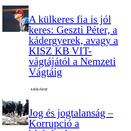
A külkeres fia is jól
keres: Geszti Péter, a
kádergyerek, avagy a
KISZ KB VIT-
vágtájától a Nemzeti
Vágtáig
A HÁLÓZAT
Jog és jogtalanság –
Korrupció a