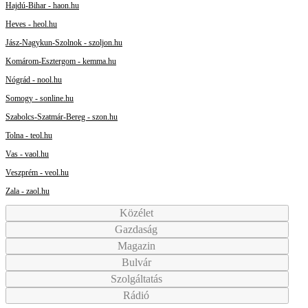
Hajdú-Bihar - haon.hu
Heves - heol.hu
Jász-Nagykun-Szolnok - szoljon.hu
Komárom-Esztergom - kemma.hu
Nógrád - nool.hu
Somogy - sonline.hu
Szabolcs-Szatmár-Bereg - szon.hu
Tolna - teol.hu
Vas - vaol.hu
Veszprém - veol.hu
Zala - zaol.hu
Közélet
Gazdaság
Magazin
Bulvár
Szolgáltatás
Rádió