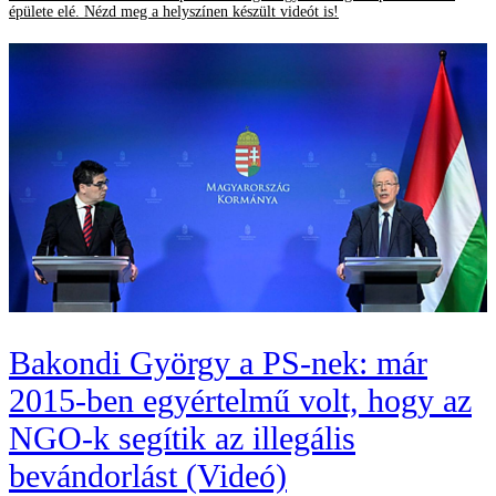
épülete elé. Nézd meg a helyszínen készült videót is!
Bakondi György a PS-nek: már
2015-ben egyértelmű volt, hogy az
NGO-k segítik az illegális
bevándorlást (Videó)