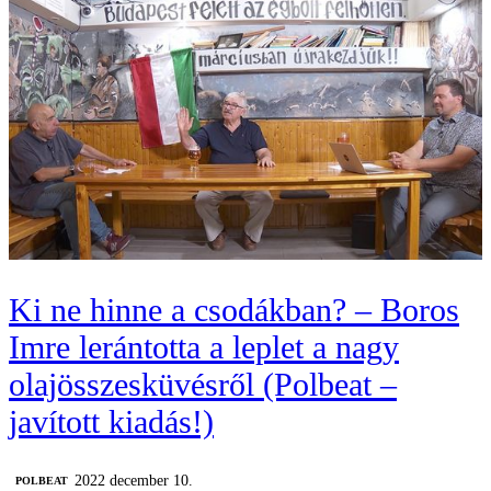
Ki ne hinne a csodákban? – Boros
Imre lerántotta a leplet a nagy
olajösszesküvésről (Polbeat –
javított kiadás!)
2022 december 10.
‎POLBEAT