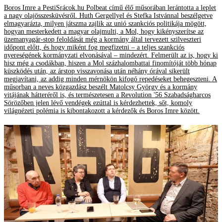
Boros Imre a PestiSrácok.hu Polbeat című élő műsorában lerántotta a leplet
a nagy olajösszesküvésről. Huth Gergellyel és Stefka Istvánnal beszélgetve
elmagyarázta, milyen játszma zajlik az unió szankciós politikája mögött,
hogyan mesterkedett a magyar olajmulti, a Mol, hogy kikényszerítse az
üzemanyagár-stop feloldását még a kormány által tervezett szilveszteri
időpont előtt, és hogy miként fog megfizetni – a teljes szankciós
nyereségének kormányzati elvonásával – mindezért. Felmerült az is, hogy ki
hisz még a csodákban, hiszen a Mol százhalombattai finomítóját több hónap
küszködés után, az árstop visszavonása után néhány órával sikerült
megjavítani, az addig minden mérnökön kifogó repedéseket behegeszteni. A
műsorban a neves közgazdász beszélt Matolcsy György és a kormány
vitájának hátteréről is, és természetesen a Revolution '56 Szabadságharcos
Sörözőben jelen lévő vendégek ezúttal is kérdezhettek, sőt, komoly
világnézeti polémia is kibontakozott a kérdezők és Boros Imre között.