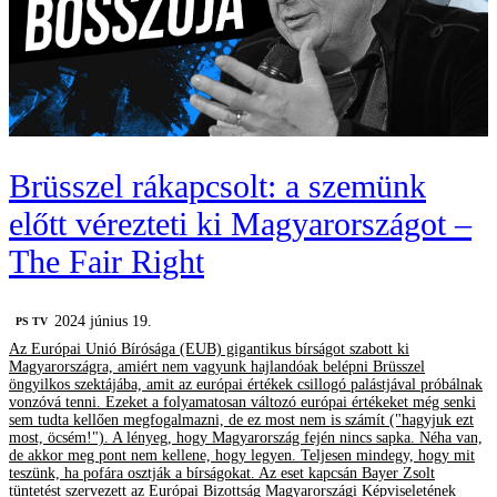
Brüsszel rákapcsolt: a szemünk
előtt vérezteti ki Magyarországot –
The Fair Right
2024 június 19.
PS TV
Az Európai Unió Bírósága (EUB) gigantikus bírságot szabott ki
Magyarországra, amiért nem vagyunk hajlandóak belépni Brüsszel
öngyilkos szektájába, amit az európai értékek csillogó palástjával próbálnak
vonzóvá tenni. Ezeket a folyamatosan változó európai értékeket még senki
sem tudta kellően megfogalmazni, de ez most nem is számít ("hagyjuk ezt
most, öcsém!"). A lényeg, hogy Magyarország fején nincs sapka. Néha van,
de akkor meg pont nem kellene, hogy legyen. Teljesen mindegy, hogy mit
teszünk, ha pofára osztják a bírságokat. Az eset kapcsán Bayer Zsolt
tüntetést szervezett az Európai Bizottság Magyarországi Képviseletének