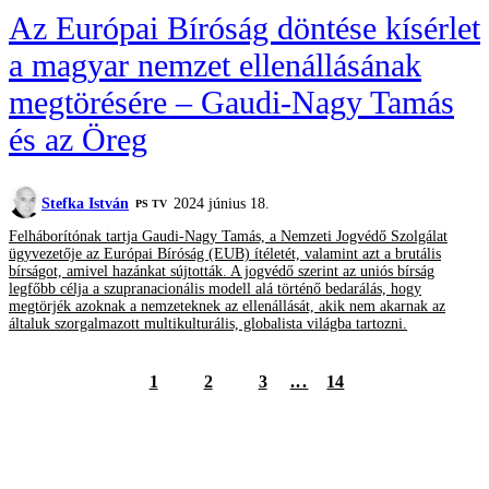
Az Európai Bíróság döntése kísérlet
a magyar nemzet ellenállásának
megtörésére – Gaudi-Nagy Tamás
és az Öreg
Stefka István
2024 június 18.
PS TV
Felháborítónak tartja Gaudi-Nagy Tamás, a Nemzeti Jogvédő Szolgálat
ügyvezetője az Európai Bíróság (EUB) ítéletét, valamint azt a brutális
bírságot, amivel hazánkat sújtották. A jogvédő szerint az uniós bírság
legfőbb célja a szupranacionális modell alá történő bedarálás, hogy
megtörjék azoknak a nemzeteknek az ellenállását, akik nem akarnak az
általuk szorgalmazott multikulturális, globalista világba tartozni.
1
2
3
...
14