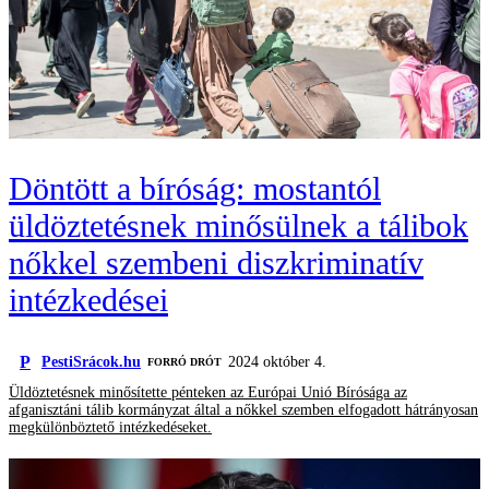
Döntött a bíróság: mostantól
üldöztetésnek minősülnek a tálibok
nőkkel szembeni diszkriminatív
intézkedései
P
PestiSrácok.hu
2024 október 4.
FORRÓ DRÓT
Üldöztetésnek minősítette pénteken az Európai Unió Bírósága az
afganisztáni tálib kormányzat által a nőkkel szemben elfogadott hátrányosan
megkülönböztető intézkedéseket.