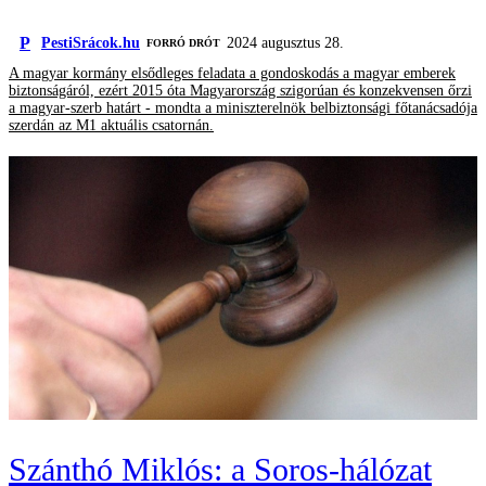
P
PestiSrácok.hu
2024 augusztus 28.
FORRÓ DRÓT
A magyar kormány elsődleges feladata a gondoskodás a magyar emberek
biztonságáról, ezért 2015 óta Magyarország szigorúan és konzekvensen őrzi
a magyar-szerb határt - mondta a miniszterelnök belbiztonsági főtanácsadója
szerdán az M1 aktuális csatornán.
Szánthó Miklós: a Soros-hálózat