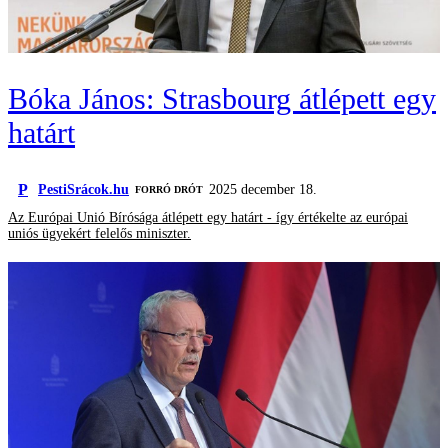
Bóka János: Strasbourg átlépett egy
határt
P
PestiSrácok.hu
2025 december 18.
FORRÓ DRÓT
Az Európai Unió Bírósága átlépett egy határt - így értékelte az európai
uniós ügyekért felelős miniszter.