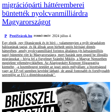
migrációpárti háttéremberei
büntették nyolcvanmilliárdra
Magyarországot
P
PestiSrácok.hu
2024 július 4.
FORRÓ DRÓT
Egy elnök, egy főtanácsnok és öt bíró – valamennyien a nyílt társadalom
hálózatának tagjai, és ők állnak azon hírhedt uniós bírósági döntés
hátterében, amely nyolcvanmilliárd forintos általános (és kétszázmilliós
napi) büntetést rótt ki Magyarországra, mert hazánk nem enged be illegális
migránsokat – hívja fel a figyelmet Szánthó Miklós, a Magyar Nemzetben
megjelent véleménycikkében. Az Alapjogokért Központ főigazgatója
kiemelte, „a luxembourgi testület az igazi uniós mélyállam: a bizottsággal
vagy az EP-vel szemben kevésbé látható, de annál fontosabb és fortélyosabb
szereplője az EU-s döntéshozatalnak”.