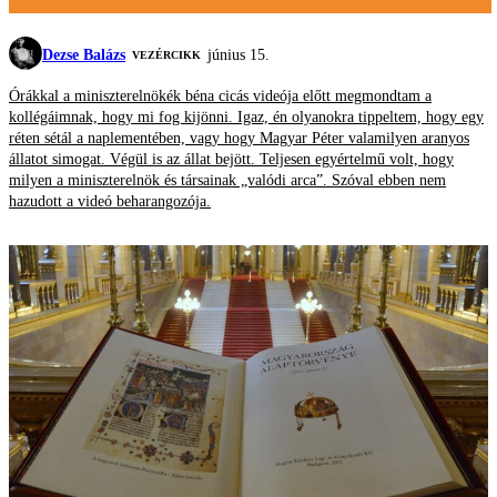
Dezse Balázs
június 15.
VEZÉRCIKK
Órákkal a miniszterelnökék béna cicás videója előtt megmondtam a
kollégáimnak, hogy mi fog kijönni. Igaz, én olyanokra tippeltem, hogy egy
réten sétál a naplementében, vagy hogy Magyar Péter valamilyen aranyos
állatot simogat. Végül is az állat bejött. Teljesen egyértelmű volt, hogy
milyen a miniszterelnök és társainak „valódi arca”. Szóval ebben nem
hazudott a videó beharangozója.