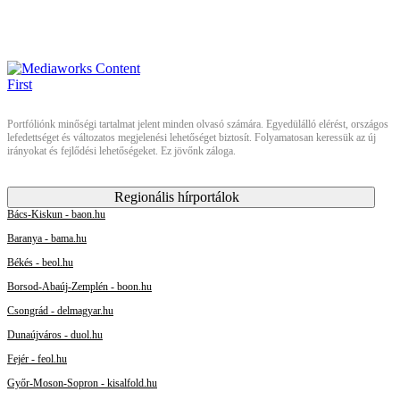
Portfóliónk minőségi tartalmat jelent minden olvasó számára. Egyedülálló elérést, országos
lefedettséget és változatos megjelenési lehetőséget biztosít. Folyamatosan keressük az új
irányokat és fejlődési lehetőségeket. Ez jövőnk záloga.
Regionális hírportálok
Bács-Kiskun - baon.hu
Baranya - bama.hu
Békés - beol.hu
Borsod-Abaúj-Zemplén - boon.hu
Csongrád - delmagyar.hu
Dunaújváros - duol.hu
Fejér - feol.hu
Győr-Moson-Sopron - kisalfold.hu