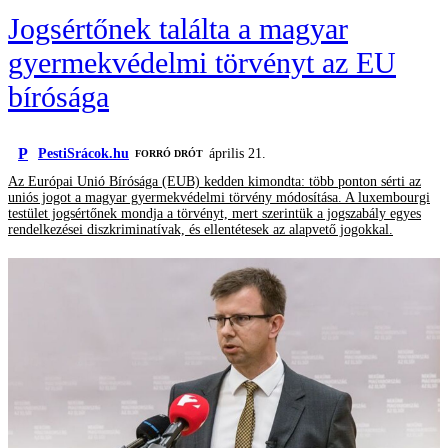
Jogsértőnek találta a magyar
gyermekvédelmi törvényt az EU
bírósága
P
PestiSrácok.hu
április 21.
FORRÓ DRÓT
Az Európai Unió Bírósága (EUB) kedden kimondta: több ponton sérti az
uniós jogot a magyar gyermekvédelmi törvény módosítása. A luxembourgi
testület jogsértőnek mondja a törvényt, mert szerintük a jogszabály egyes
rendelkezései diszkriminatívak, és ellentétesek az alapvető jogokkal.