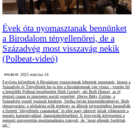
Évek óta nyomasztanak bennünket
a Birodalom tényellenőrei, de a
Századvég most visszavág nekik
(Polbeat-videó)
2025 március 14.
‎POLBEAT
Egyfajta kifordított A Birodalom visszavágnak lehetünk szemtanúi, hiszen a
Századvég új Tényellenőr.hu-ja épp a birodalomnak vág vissza - vezette fel
a legutóbbi Polbeat-beszélgetést Huth Gergely, aki Both Hunort, az új
elemző csapat és internetes portál vezetőjét, illetve Béky Zoltánt, a
Századvég vezető jogászát kérdezte, Stefka István közreműködésével. Both
elmagyarázta: a globalista erők épphogy az álhírek terjesztéséhez használják
a fizetett "tényellenőr csapataikat" és elég nagy sikerrel jártak világszerte a
negatív kampányaikkal, hangulatkeltéseikkel. E fegyverük kifejezetten a
nemzeti szuverenitás megtámadására irányult, de "most ellenük fordítjuk
azt."