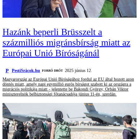
Hazánk beperli Brüsszelt a
százmilliós migránsbírság miatt az
Európai Unió Bíróságánál
P
PestiSrácok.hu
2025 június 12.
FORRÓ DRÓT
Magyarország az Európai Unió Bíróságához fordul az EU által hozott azon
döntés miatt, amely napi egymillió eurós bírságot szabott ki az országra a
migrációs politikája miatt - jelentette be Bakondi György, Orbán Viktor
miniszterelnök belbiztonsági főtanácsadója június 11-én, szerdán.