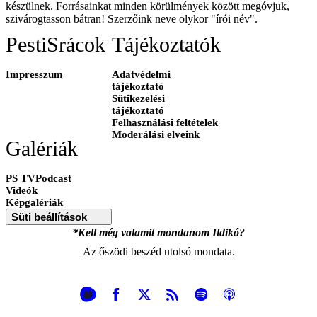
készülnek. Forrásainkat minden körülmények között megóvjuk,
szivárogtasson bátran! Szerzőink neve olykor "írói név".
PestiSrácok
Tájékoztatók
Impresszum
Adatvédelmi
tájékoztató
Sütikezelési
tájékoztató
Felhasználási feltételek
Moderálási elveink
Galériák
PS TVPodcast
Videók
Képgalériák
Süti beállítások
*Kell még valamit mondanom Ildikó?
Az őszödi beszéd utolsó mondata.