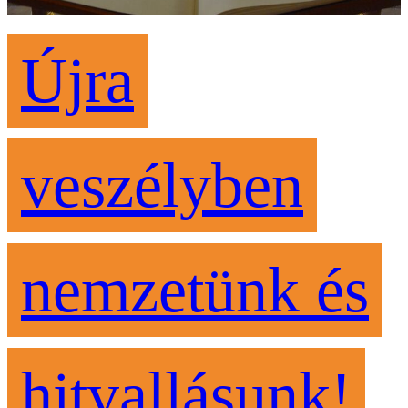
Újra
veszélyben
nemzetünk és
hitvallásunk!