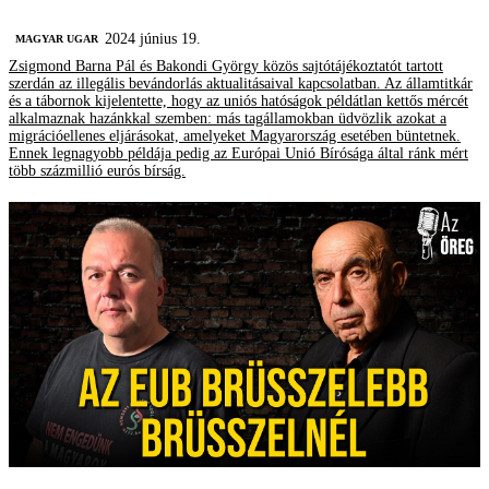
2024 június 19.
MAGYAR UGAR
Zsigmond Barna Pál és Bakondi György közös sajtótájékoztatót tartott
szerdán az illegális bevándorlás aktualitásaival kapcsolatban. Az államtitkár
és a tábornok kijelentette, hogy az uniós hatóságok példátlan kettős mércét
alkalmaznak hazánkkal szemben: más tagállamokban üdvözlik azokat a
migrációellenes eljárásokat, amelyeket Magyarország esetében büntetnek.
Ennek legnagyobb példája pedig az Európai Unió Bírósága által ránk mért
több százmillió eurós bírság.