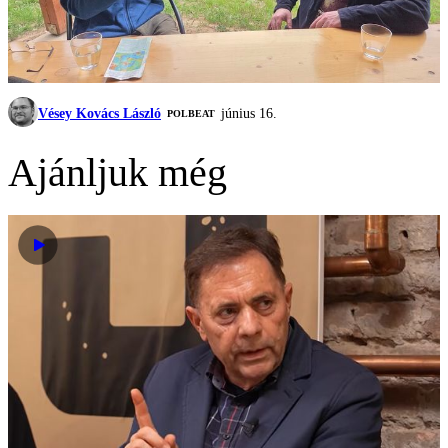
Vésey Kovács László
június 16.
‎POLBEAT
Ajánljuk még