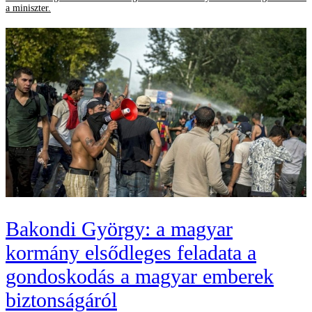
a miniszter.
Bakondi György: a magyar
kormány elsődleges feladata a
gondoskodás a magyar emberek
biztonságáról