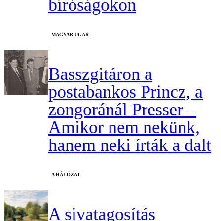
bíróságokon
MAGYAR UGAR
Basszgitáron a
postabankos Princz, a
zongoránál Presser –
Amikor nem nekünk,
hanem neki írták a dalt
A HÁLÓZAT
A sivatagosítás