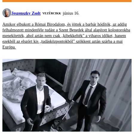
Jeszenszky Zsolt
június 16.
VEZÉRCIKK
Amikor elbukott a Római Birodalom, és jöttek a barbár hódítók, az addig
felhalmozott mindenféle tudást a Szent Benedek által alapított kolostorokba
menekítették, ahol aztán nem csak „kibekkelték” a viharos időket, hanem
ezekből az elszórt kis „tudásközpontokból” szökkent aztán szárba a mai
Európa.