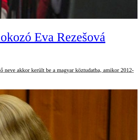
t okozó Eva Rezešová
osnő neve akkor került be a magyar köztudatba, amikor 2012-