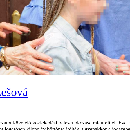
zešová
zatot követelő közlekedési baleset okozása miatt elítélt Eva 
nőt jogerősen kilenc év börtönre ítélték, ugyanakkor a jogszab