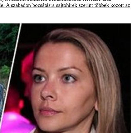
le. A szabadon bocsátásra sajtóhírek szerint többek között az