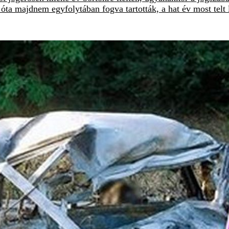
óta majdnem egyfolytában fogva tartották, a hat év most telt 