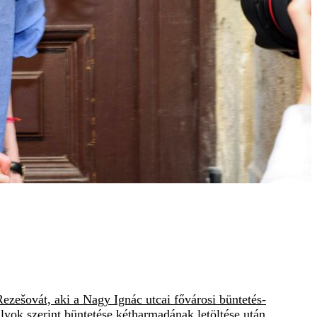
Rezešovát, aki a Nagy Ignác utcai fővárosi büntetés-
ályok szerint büntetése kétharmadának letöltése után