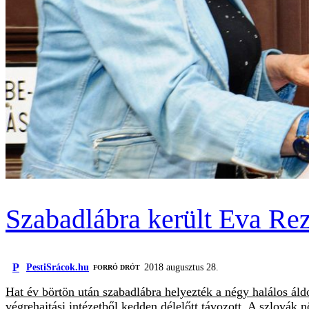
Szabadlábra került Eva Re
P
PestiSrácok.hu
2018 augusztus 28.
FORRÓ DRÓT
Hat év börtön után szabadlábra helyezték a négy halálos áldo
végrehajtási intézetből kedden délelőtt távozott. A szlovák 