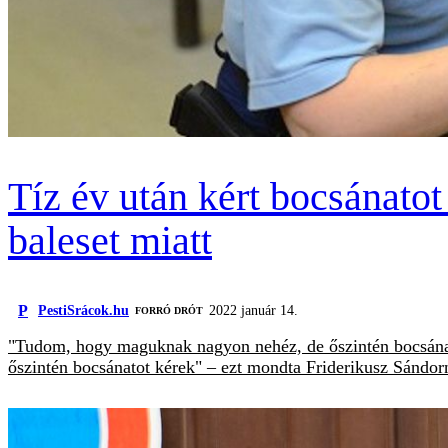
Tíz év után kért bocsánato
baleset miatt
P
PestiSrácok.hu
2022 január 14.
FORRÓ DRÓT
"Tudom, hogy maguknak nagyon nehéz, de őszintén bocsánat
őszintén bocsánatot kérek" – ezt mondta Friderikusz Sándor