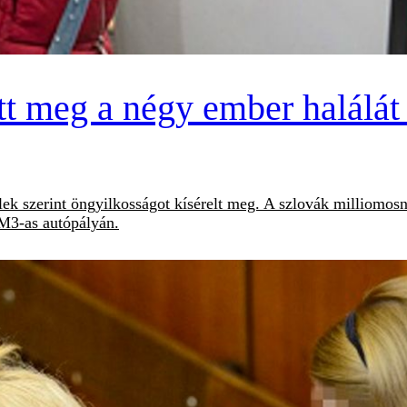
ett meg a négy ember halálá
 jelek szerint öngyilkosságot kísérelt meg. A szlovák milliom
 M3-as autópályán.