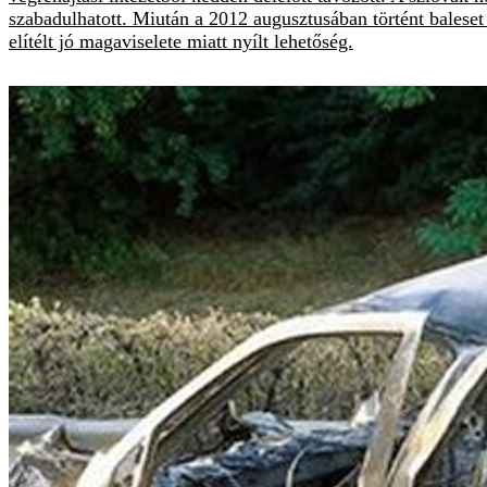
szabadulhatott. Miután a 2012 augusztusában történt baleset 
elítélt jó magaviselete miatt nyílt lehetőség.