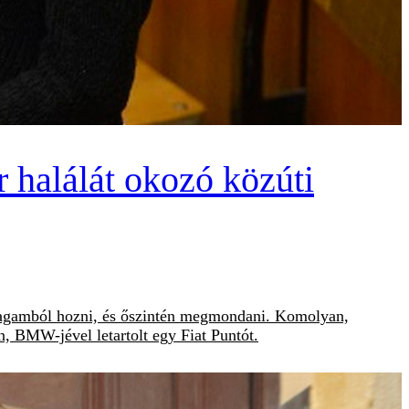
 halálát okozó közúti
 magamból hozni, és őszintén megmondani. Komolyan,
, BMW-jével letartolt egy Fiat Puntót.