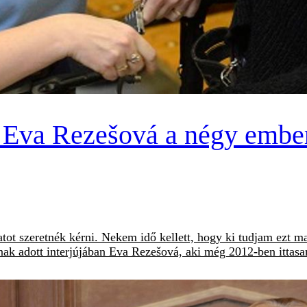
t Eva Rezešová a négy ember
ot szeretnék kérni. Nekem idő kellett, hogy ki tudjam ezt
nak adott interjújában Eva Rezešová, aki még 2012-ben ittasan