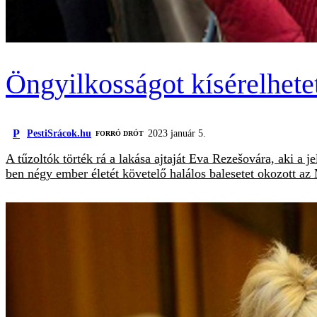
Öngyilkosságot kísérelhet
P
PestiSrácok.hu
2023 január 5.
FORRÓ DRÓT
A tűzoltók törték rá a lakása ajtaját Eva Rezešovára, aki a
ben négy ember életét követelő halálos balesetet okozott az