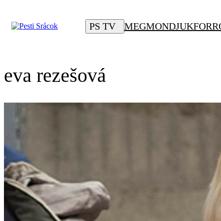
PS TV
MEGMONDJUK
FORR
eva rezešová