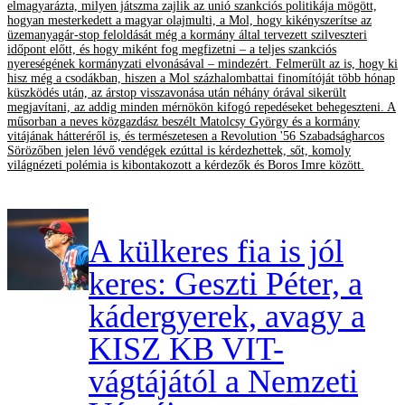
elmagyarázta, milyen játszma zajlik az unió szankciós politikája mögött,
hogyan mesterkedett a magyar olajmulti, a Mol, hogy kikényszerítse az
üzemanyagár-stop feloldását még a kormány által tervezett szilveszteri
időpont előtt, és hogy miként fog megfizetni – a teljes szankciós
nyereségének kormányzati elvonásával – mindezért. Felmerült az is, hogy ki
hisz még a csodákban, hiszen a Mol százhalombattai finomítóját több hónap
küszködés után, az árstop visszavonása után néhány órával sikerült
megjavítani, az addig minden mérnökön kifogó repedéseket behegeszteni. A
műsorban a neves közgazdász beszélt Matolcsy György és a kormány
vitájának hátteréről is, és természetesen a Revolution '56 Szabadságharcos
Sörözőben jelen lévő vendégek ezúttal is kérdezhettek, sőt, komoly
világnézeti polémia is kibontakozott a kérdezők és Boros Imre között.
A külkeres fia is jól
keres: Geszti Péter, a
kádergyerek, avagy a
KISZ KB VIT-
vágtájától a Nemzeti