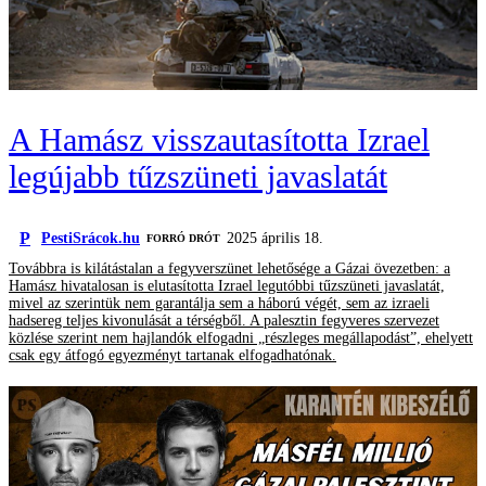
A Hamász visszautasította Izrael
legújabb tűzszüneti javaslatát
P
PestiSrácok.hu
2025 április 18.
FORRÓ DRÓT
Továbbra is kilátástalan a fegyverszünet lehetősége a Gázai övezetben: a
Hamász hivatalosan is elutasította Izrael legutóbbi tűzszüneti javaslatát,
mivel az szerintük nem garantálja sem a háború végét, sem az izraeli
hadsereg teljes kivonulását a térségből. A palesztin fegyveres szervezet
közlése szerint nem hajlandók elfogadni „részleges megállapodást”, ehelyett
csak egy átfogó egyezményt tartanak elfogadhatónak.