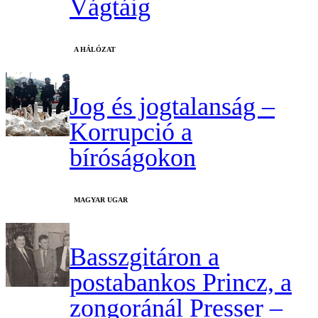
Vágtáig
A HÁLÓZAT
Jog és jogtalanság –
Korrupció a
bíróságokon
MAGYAR UGAR
Basszgitáron a
postabankos Princz, a
zongoránál Presser –