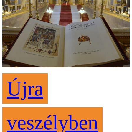
Újra
veszélyben