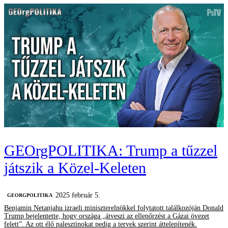
‎GEOrgPOLITIKA: Trump a tűzzel
játszik a Közel-Keleten
2025 február 5.
‎GEORGPOLITIKA
Benjamin Netanjahu izraeli miniszterelnökkel folytatott találkozóján Donald
Trump bejelentette, hogy országa „átveszi az ellenőrzést a Gázai övezet
felett”. Az ott élő palesztinokat pedig a tervek szerint áttelepítenék.