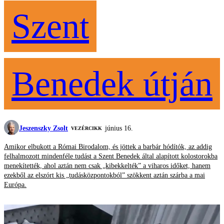
Szent
Benedek útján
Jeszenszky Zsolt
június 16.
VEZÉRCIKK
Amikor elbukott a Római Birodalom, és jöttek a barbár hódítók, az addig
felhalmozott mindenféle tudást a Szent Benedek által alapított kolostorokba
menekítették, ahol aztán nem csak „kibekkelték” a viharos időket, hanem
ezekből az elszórt kis „tudásközpontokból” szökkent aztán szárba a mai
Európa.