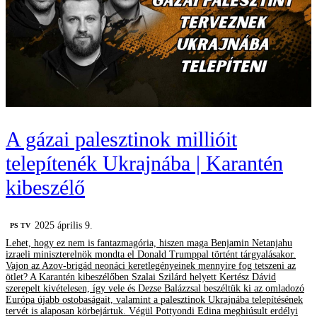
A gázai palesztinok millióit
telepítenék Ukrajnába | Karantén
kibeszélő
2025 április 9.
PS TV
Lehet, hogy ez nem is fantazmagória, hiszen maga Benjamin Netanjahu
izraeli miniszterelnök mondta el Donald Trumppal történt tárgyalásakor.
Vajon az Azov-brigád neonáci keretlegényeinek mennyire fog tetszeni az
ötlet? A Karantén kibeszélőben Szalai Szilárd helyett Kertész Dávid
szerepelt kivételesen, így vele és Dezse Balázzsal beszéltük ki az omladozó
Európa újabb ostobaságait, valamint a palesztinok Ukrajnába telepítésének
tervét is alaposan körbejártuk. Végül Pottyondi Edina meghiúsult erdélyi