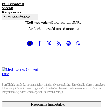
PS TVPodcast
Videók
Képgalériák
Süti beállítások
*Kell még valamit mondanom Ildikó?
Az őszödi beszéd utolsó mondata.
Portfóliónk minőségi tartalmat jelent minden olvasó számára. Egyedülálló elérést, országos
lefedettséget és változatos megjelenési lehetőséget biztosít. Folyamatosan keressük az új
irányokat és fejlődési lehetőségeket. Ez jövőnk záloga.
Regionális hírportálok