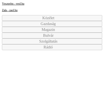
Veszprém - veol.hu
Zala - zaol.hu
Közélet
Gazdaság
Magazin
Bulvár
Szolgáltatás
Rádió