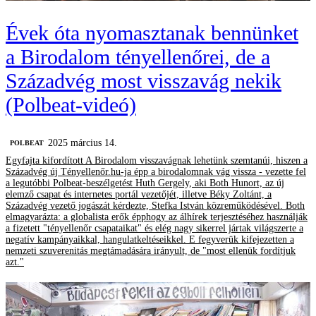
Évek óta nyomasztanak bennünket
a Birodalom tényellenőrei, de a
Századvég most visszavág nekik
(Polbeat-videó)
2025 március 14.
‎POLBEAT
Egyfajta kifordított A Birodalom visszavágnak lehetünk szemtanúi, hiszen a
Századvég új Tényellenőr.hu-ja épp a birodalomnak vág vissza - vezette fel
a legutóbbi Polbeat-beszélgetést Huth Gergely, aki Both Hunort, az új
elemző csapat és internetes portál vezetőjét, illetve Béky Zoltánt, a
Századvég vezető jogászát kérdezte, Stefka István közreműködésével. Both
elmagyarázta: a globalista erők épphogy az álhírek terjesztéséhez használják
a fizetett "tényellenőr csapataikat" és elég nagy sikerrel jártak világszerte a
negatív kampányaikkal, hangulatkeltéseikkel. E fegyverük kifejezetten a
nemzeti szuverenitás megtámadására irányult, de "most ellenük fordítjuk
azt."