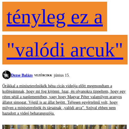
tényleg ez a
"valódi arcuk"
Dezse Balázs
június 15.
VEZÉRCIKK
Órákkal a miniszterelnökék béna cicás videója előtt megmondtam a
kollégáimnak, hogy mi fog kijönni. Igaz, én olyanokra tippeltem, hogy egy
réten sétál a naplementében, vagy hogy Magyar Péter valamilyen aranyos
állatot simogat. Végül is az állat bejött. Teljesen egyértelmű volt, hogy
milyen a miniszterelnök és társainak „valódi arca”. Szóval ebben nem
hazudott a videó beharangozója.