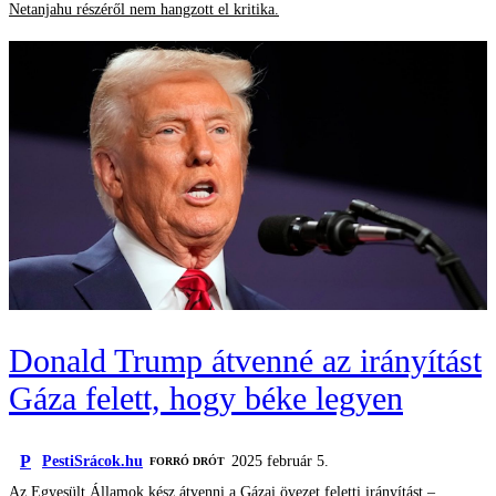
Netanjahu részéről nem hangzott el kritika.
Donald Trump átvenné az irányítást
Gáza felett, hogy béke legyen
P
PestiSrácok.hu
2025 február 5.
FORRÓ DRÓT
Az Egyesült Államok kész átvenni a Gázai övezet feletti irányítást –