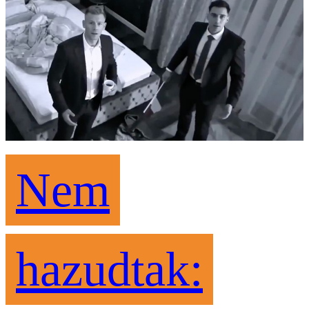
Nem
hazudtak: