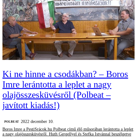
Ki ne hinne a csodákban? – Boros
Imre lerántotta a leplet a nagy
olajösszesküvésről (Polbeat –
javított kiadás!)
2022 december 10.
‎POLBEAT
Boros Imre a PestiSrácok.hu Polbeat című élő műsorában lerántotta a leplet
a nagy olajösszesküvésről. Huth Gergellyel és Stefka Istvánnal beszélgetve