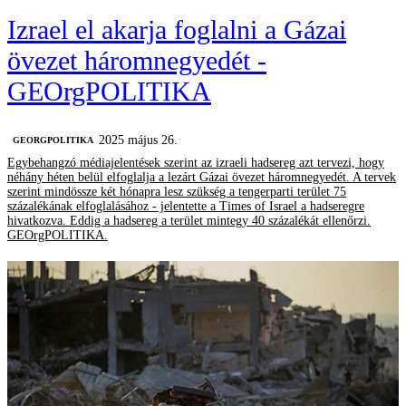
Izrael el akarja foglalni a Gázai
övezet háromnegyedét -
GEOrgPOLITIKA
2025 május 26.
‎GEORGPOLITIKA
Egybehangzó médiajelentések szerint az izraeli hadsereg azt tervezi, hogy
néhány héten belül elfoglalja a lezárt Gázai övezet háromnegyedét. A tervek
szerint mindössze két hónapra lesz szükség a tengerparti terület 75
százalékának elfoglalásához - jelentette a Times of Israel a hadseregre
hivatkozva. Eddig a hadsereg a terület mintegy 40 százalékát ellenőrzi.
GEOrgPOLITIKA.