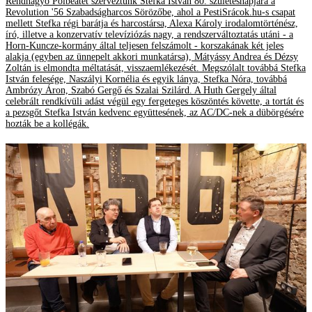
Rendhagyó Polbeatet szerveztünk Stefka István 80. születésnapjára a
Revolution '56 Szabadságharcos Sörözőbe, ahol a PestiSrácok.hu-s csapat
mellett Stefka régi barátja és harcostársa, Alexa Károly irodalomtörténész,
író, illetve a konzervatív televíziózás nagy, a rendszerváltoztatás utáni - a
Horn-Kuncze-kormány által teljesen felszámolt - korszakának két jeles
alakja (egyben az ünnepelt akkori munkatársa), Mátyássy Andrea és Dézsy
Zoltán is elmondta méltatását, visszaemlékezését. Megszólalt továbbá Stefka
István felesége, Naszályi Kornélia és egyik lánya, Stefka Nóra, továbbá
Ambrózy Áron, Szabó Gergő és Szalai Szilárd. A Huth Gergely által
celebrált rendkívüli adást végül egy fergeteges köszöntés követte, a tortát és
a pezsgőt Stefka István kedvenc együttesének, az AC/DC-nek a dübörgésére
hozták be a kollégák.