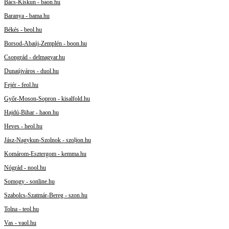
Bács-Kiskun - baon.hu
Baranya - bama.hu
Békés - beol.hu
Borsod-Abaúj-Zemplén - boon.hu
Csongrád - delmagyar.hu
Dunaújváros - duol.hu
Fejér - feol.hu
Győr-Moson-Sopron - kisalfold.hu
Hajdú-Bihar - haon.hu
Heves - heol.hu
Jász-Nagykun-Szolnok - szoljon.hu
Komárom-Esztergom - kemma.hu
Nógrád - nool.hu
Somogy - sonline.hu
Szabolcs-Szatmár-Bereg - szon.hu
Tolna - teol.hu
Vas - vaol.hu