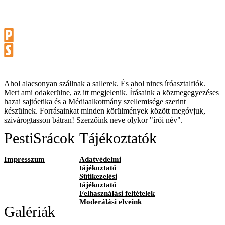
Ahol alacsonyan szállnak a sallerek. És ahol nincs íróasztalfiók.
Mert ami odakerülne, az itt megjelenik. Írásaink a közmegegyezéses
hazai sajtóetika és a Médiaalkotmány szellemisége szerint
készülnek. Forrásainkat minden körülmények között megóvjuk,
szivárogtasson bátran! Szerzőink neve olykor "írói név".
PestiSrácok
Tájékoztatók
Impresszum
Adatvédelmi
tájékoztató
Sütikezelési
tájékoztató
Felhasználási feltételek
Moderálási elveink
Galériák