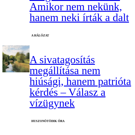
Amikor nem nekünk,
hanem neki írták a dalt
A HÁLÓZAT
A sivatagosítás
megállítása nem
hiúsági, hanem patrióta
kérdés – Válasz a
vízügynek
HUSZONÖTÖDIK ÓRA