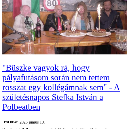
"Büszke vagyok rá, hogy
pályafutásom során nem tettem
rosszat egy kollégámnak sem" - A
születésnapos Stefka István a
Polbeatben
2023 június 10.
‎POLBEAT