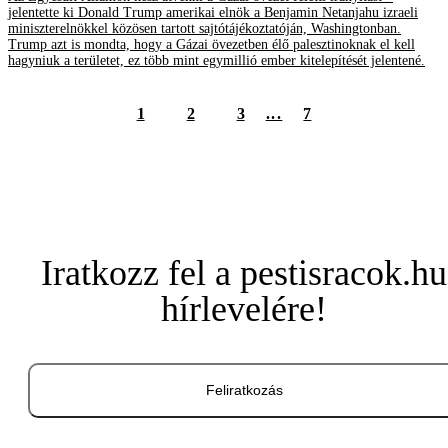
jelentette ki Donald Trump amerikai elnök a Benjamin Netanjahu izraeli
miniszterelnökkel közösen tartott sajtótájékoztatóján, Washingtonban.
Trump azt is mondta, hogy a Gázai övezetben élő palesztinoknak el kell
hagyniuk a területet, ez több mint egymillió ember kitelepítését jelentené.
1
2
3
...
7
Iratkozz fel a pestisracok.hu
hírlevelére!
Feliratkozás