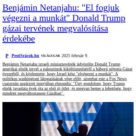
Benjámin Netanjahu: "El fogjuk
végezni a munkát" Donald Trump
gázai tervének megvalósítása
érdekébe
P
PestiSrácok.hu
2025 február 9.
VILÁGUGAR
Benjámin Netanjahu izraeli miniszterelnök üdvözölte Donald Trump
amerikai elnök tervét a palesztinok kiköltöztetéséről a háború sújtotta Gázai
övezetből, és kijelentette, hogy Izrael kész "elvégezni a munkát". A
politikus washingtoni látogatásának vége előtt, szombat este a Fox News
csatornán sugárzott interjúban elmondta: "Úgy gondolom, hogy Trump
elnök javaslata évek óta az első új ötlet, és megvan benne a lehetőség, hogy
mindent megváltoztasson Gázában".