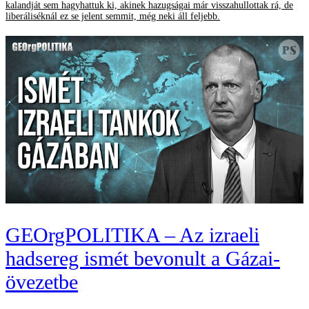
kalandját sem hagyhattuk ki, akinek hazugságai már visszahullottak rá, de
liberáliséknál ez se jelent semmit, még neki áll feljebb.
GEOrgPOLITIKA – Az izraeli
hadsereg ismét bevonult a Gázai-
övezetbe