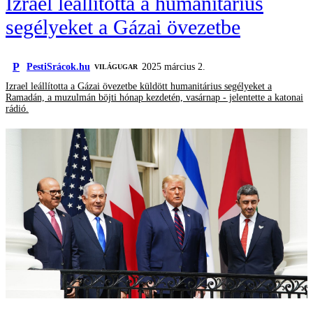
Izrael leállította a humanitárius
segélyeket a Gázai övezetbe
P
PestiSrácok.hu
2025 március 2.
VILÁGUGAR
Izrael leállította a Gázai övezetbe küldött humanitárius segélyeket a
Ramadán, a muzulmán böjti hónap kezdetén, vasárnap - jelentette a katonai
rádió.