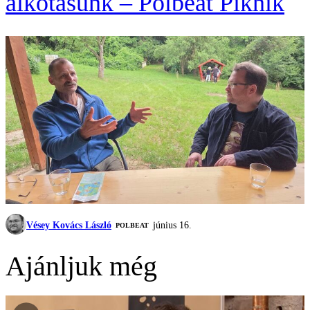
alkotásunk – Polbeat Piknik
Vésey Kovács László
június 16.
‎POLBEAT
Ajánljuk még