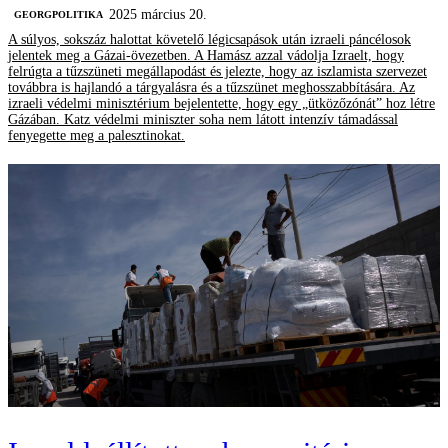
2025 március 20.
‎GEORGPOLITIKA
A súlyos, sokszáz halottat követelő légicsapások után izraeli páncélosok
jelentek meg a Gázai-övezetben. A Hamász azzal vádolja Izraelt, hogy
felrúgta a tűzszüneti megállapodást és jelezte, hogy az iszlamista szervezet
továbbra is hajlandó a tárgyalásra és a tűzszünet meghosszabbítására. Az
izraeli védelmi minisztérium bejelentette, hogy egy „ütközőzónát” hoz létre
Gázában. Katz védelmi miniszter soha nem látott intenzív támadással
fenyegette meg a palesztinokat.