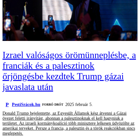
Izrael valóságos örömünneplésbe, a
franciák és a palesztinok
őrjöngésbe kezdtek Trump gázai
javaslata után
P
PestiSrácok.hu
2025 február 5.
FORRÓ DRÓT
Donald Trump bejelentette, az Egyesült Államok kész átvenni a Gázai
övezet feletti irányítást, ahonnan a palesztinoknak el kell hagyniuk a
területet. Az izraeli kormánykoalíció több minisztere lelkesen üdvözölte az
amerikai terveket. Persze a francia, a palesztin és a török reakciókban sincs
meglepetés.