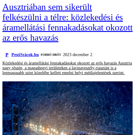
Ausztriában sem sikerült
felkészülni a télre: közlekedési és
áramellátási fennakadásokat okozott
az erős havazás
P
PestiSrácok.hu
2023 december 2.
FORRÓ DRÓT
Közlekedési és áramellátási fennakadásokat okozott az erős havazás Ausztria
nagy részén, a magashegyi területeken a lavinaveszély-riasztást is a
legmagasabb szint közelébe kellett emelni helyi médiajelentések szerint.