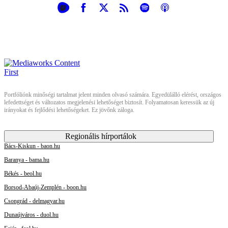
Portfóliónk minőségi tartalmat jelent minden olvasó számára. Egyedülálló elérést, országos
lefedettséget és változatos megjelenési lehetőséget biztosít. Folyamatosan keressük az új
irányokat és fejlődési lehetőségeket. Ez jövőnk záloga.
Regionális hírportálok
Bács-Kiskun - baon.hu
Baranya - bama.hu
Békés - beol.hu
Borsod-Abaúj-Zemplén - boon.hu
Csongrád - delmagyar.hu
Dunaújváros - duol.hu