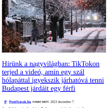
Hírünk a nagyvilágban: TikTokon
terjed a videó, amin egy szál
hólapáttal igyekszik járhatóvá tenni
Budapest járdáit egy férfi
P
PestiSrácok.hu
2023 december 7.
FORRÓ DRÓT