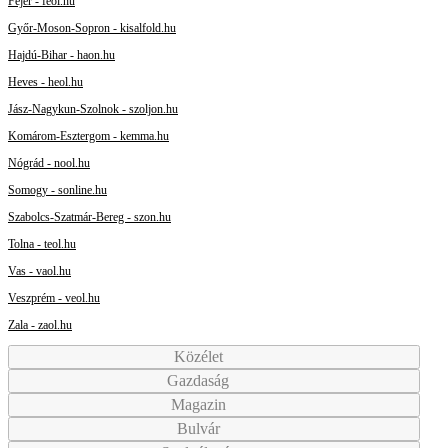
Fejér - feol.hu
Győr-Moson-Sopron - kisalfold.hu
Hajdú-Bihar - haon.hu
Heves - heol.hu
Jász-Nagykun-Szolnok - szoljon.hu
Komárom-Esztergom - kemma.hu
Nógrád - nool.hu
Somogy - sonline.hu
Szabolcs-Szatmár-Bereg - szon.hu
Tolna - teol.hu
Vas - vaol.hu
Veszprém - veol.hu
Zala - zaol.hu
Közélet
Gazdaság
Magazin
Bulvár