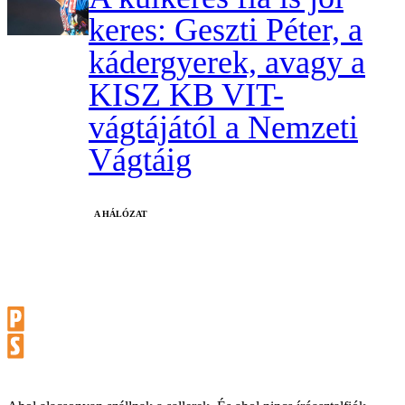
keres: Geszti Péter, a
kádergyerek, avagy a
KISZ KB VIT-
vágtájától a Nemzeti
Vágtáig
A HÁLÓZAT