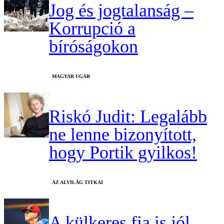
Jog és jogtalanság –
Korrupció a
bíróságokon
MAGYAR UGAR
Riskó Judit: Legalább
ne lenne bizonyított,
hogy Portik gyilkos!
AZ ALVILÁG TITKAI
A külkeres fia is jól