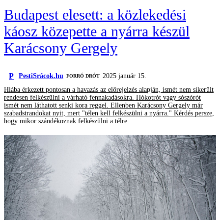
Budapest elesett: a közlekedési
káosz közepette a nyárra készül
Karácsony Gergely
P
PestiSrácok.hu
2025 január 15.
FORRÓ DRÓT
Hiába érkezett pontosan a havazás az előrejelzés alapján, ismét nem sikerült
rendesen felkészülni a várható fennakadásokra. Hókotrót vagy sószórót
ismét nem láthatott senki kora reggel. Ellenben Karácsony Gergely már
szabadstrandokat nyit, mert "télen kell felkészülni a nyárra." Kérdés persze,
hogy mikor szándékoznak felkészülni a télre.