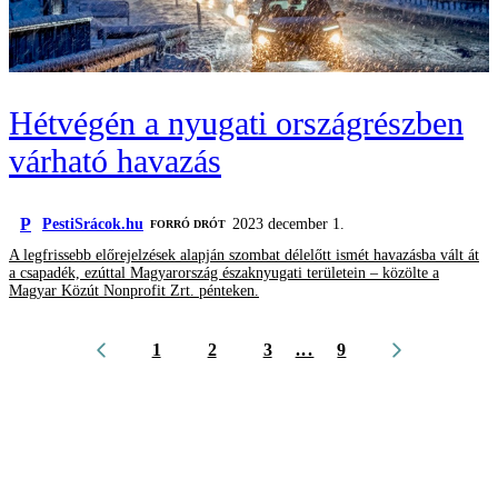
Hétvégén a nyugati országrészben
várható havazás
P
PestiSrácok.hu
2023 december 1.
FORRÓ DRÓT
A legfrissebb előrejelzések alapján szombat délelőtt ismét havazásba vált át
a csapadék, ezúttal Magyarország északnyugati területein – közölte a
Magyar Közút Nonprofit Zrt. pénteken.
1
2
3
...
9