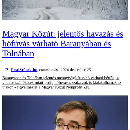
Magyar Közút: jelentős havazás és
hófúvás várható Baranyában és
Tolnában
P
PestiSrácok.hu
2024 december 23.
FORRÓ DRÓT
Baranyában és Tolnában jelentős mennyiségű friss hó várható hétfőn, a
viharos széllökések miatt pedig hófúvásos szakaszok is kialakulhatnak az
utakon - figyelmeztet a Magyar Közút Nonprofit Zrt.