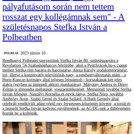
pályafutásom során nem tettem
rosszat egy kollégámnak sem" - A
születésnapos Stefka István a
Polbeatben
2023 június 10.
‎POLBEAT
Rendhagyó Polbeatet szerveztünk Stefka István 80. születésnapjára a
Revolution '56 Szabadságharcos Sörözőbe, ahol a PestiSrácok.hu-s csapat
mellett Stefka régi barátja és harcostársa, Alexa Károly irodalomtörténész,
író, illetve a konzervatív televíziózás nagy, a rendszerváltoztatás utáni - a
Horn-Kuncze-kormány által teljesen felszámolt - korszakának két jeles
alakja (egyben az ünnepelt akkori munkatársa), Mátyássy Andrea és Dézsy
Zoltán is elmondta méltatását, visszaemlékezését. Megszólalt továbbá Stefka
István felesége, Naszályi Kornélia és egyik lánya, Stefka Nóra, továbbá
Ambrózy Áron, Szabó Gergő és Szalai Szilárd. A Huth Gergely által
celebrált rendkívüli adást végül egy fergeteges köszöntés követte, a tortát és
a pezsgőt Stefka István kedvenc együttesének, az AC/DC-nek a dübörgésére
hozták be a kollégák.