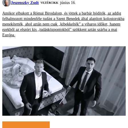
Jeszenszky Zsolt
június 16.
VEZÉRCIKK
Amikor elbukott a Római Birodalom, és jöttek a barbár hódítók, az addig
felhalmozott mindenféle tudást a Szent Benedek által alapított kolostorokba
menekítették, ahol aztán nem csak „kibekkelték” a viharos időket, hanem
ezekből az elszórt kis „tudásközpontokból” szökkent aztán szárba a mai
Európa.