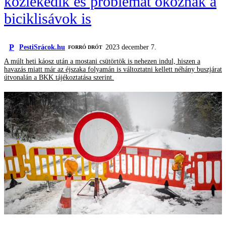
közlekedik és problémát okoznak a
biciklisávok is
P
PestiSrácok.hu
2023 december 7.
FORRÓ DRÓT
A múlt heti káosz után a mostani csütörtök is nehezen indul, hiszen a
havazás miatt már az éjszaka folyamán is változtatni kellett néhány buszjárat
útvonalán a BKK tájékoztatása szerint.