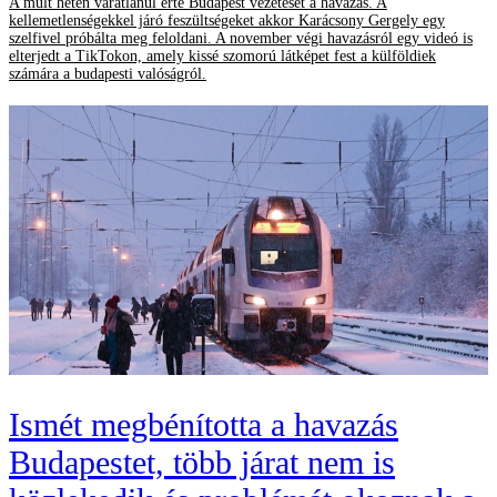
A múlt héten váratlanul érte Budapest vezetését a havazás. A
kellemetlenségekkel járó feszültségeket akkor Karácsony Gergely egy
szelfivel próbálta meg feloldani. A november végi havazásról egy videó is
elterjedt a TikTokon, amely kissé szomorú látképet fest a külföldiek
számára a budapesti valóságról.
Ismét megbénította a havazás
Budapestet, több járat nem is