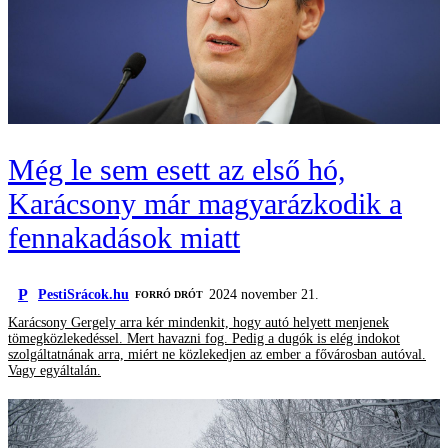
Még le sem esett az első hó,
Karácsony már magyarázkodik a
fennakadások miatt
P
PestiSrácok.hu
2024 november 21.
FORRÓ DRÓT
Karácsony Gergely arra kér mindenkit, hogy autó helyett menjenek
tömegközlekedéssel. Mert havazni fog. Pedig a dugók is elég indokot
szolgáltatnának arra, miért ne közlekedjen az ember a fővárosban autóval.
Vagy egyáltalán.