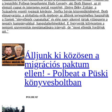
a legutóbbi Polbeat-beszélgetést Huth Gergely, aki Both Hunort, az új
elemző csapat és internetes portál vezetőjét, illetve Béky Zoltánt, a
Századvég vezető jogászát kérdezte, Stefka István közreműködésével. Both
elmagyarázta: a globalista erők épphogy az álhírek terjesztéséhez használják
a fizetett "tényellenőr csapataikat" és elég nagy sikerrel jártak világszerte a
negatív kampányaikkal, hangulatkeltéseikkel. E fegyverük kifejezetten a
nemzeti szuverenitás megtámadására irányult, de "most ellenük fordítjuk
azt."
Álljunk ki közösen a
migrációs paktum
ellen! - Polbeat a Püski
könyvesboltban
‎POLBEAT