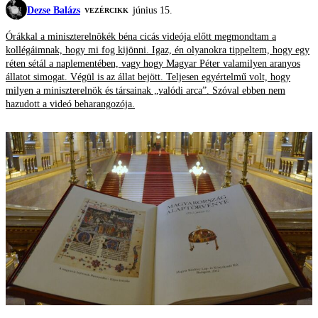
Dezse Balázs
június 15.
VEZÉRCIKK
Órákkal a miniszterelnökék béna cicás videója előtt megmondtam a
kollégáimnak, hogy mi fog kijönni. Igaz, én olyanokra tippeltem, hogy egy
réten sétál a naplementében, vagy hogy Magyar Péter valamilyen aranyos
állatot simogat. Végül is az állat bejött. Teljesen egyértelmű volt, hogy
milyen a miniszterelnök és társainak „valódi arca”. Szóval ebben nem
hazudott a videó beharangozója.