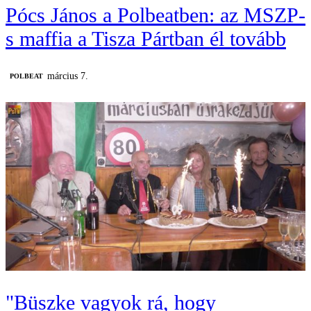
Pócs János a Polbeatben: az MSZP-
s maffia a Tisza Pártban él tovább
március 7.
‎POLBEAT
"Büszke vagyok rá, hogy