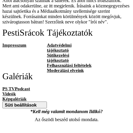
Ahol alacsonyan szállnak a sallerek. És ahol nincs íróasztalfiók.
Mert ami odakerülne, az itt megjelenik. Írásaink a közmegegyezéses
hazai sajtóetika és a Médiaalkotmány szellemisége szerint
készülnek. Forrásainkat minden körülmények között megóvjuk,
szivárogtasson bátran! Szerzőink neve olykor "írói név".
PestiSrácok
Tájékoztatók
Impresszum
Adatvédelmi
tájékoztató
Sütikezelési
tájékoztató
Felhasználási feltételek
Moderálási elveink
Galériák
PS TVPodcast
Videók
Képgalériák
Süti beállítások
*Kell még valamit mondanom Ildikó?
Az őszödi beszéd utolsó mondata.