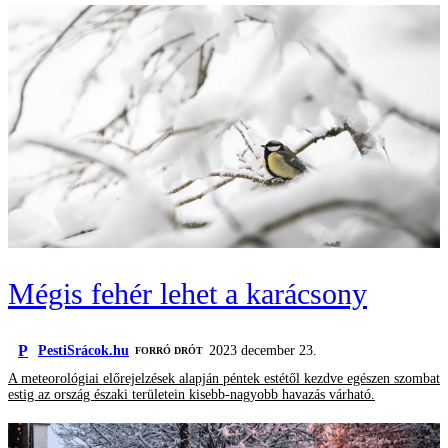
Mégis fehér lehet a karácsony
P
PestiSrácok.hu
2023 december 23.
FORRÓ DRÓT
A meteorológiai előrejelzések alapján péntek estétől kezdve egészen szombat
estig az ország északi területein kisebb-nagyobb havazás várható.