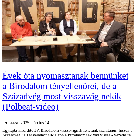
Évek óta nyomasztanak bennünket
a Birodalom tényellenőrei, de a
Századvég most visszavág nekik
(Polbeat-videó)
2025 március 14.
‎POLBEAT
Egyfajta kifordított A Birodalom visszavágnak lehetünk szemtanúi, hiszen a
Századvég új Tényellenőr.hu-ja épp a birodalomnak vág vissza - vezette fel