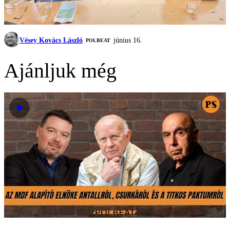
Vésey Kovács László
június 16.
‎POLBEAT
Ajánljuk még