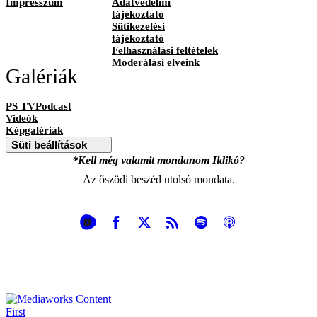
Impresszum
Adatvédelmi
tájékoztató
Sütikezelési
tájékoztató
Felhasználási feltételek
Moderálási elveink
Galériák
PS TVPodcast
Videók
Képgalériák
Süti beállítások
*Kell még valamit mondanom Ildikó?
Az őszödi beszéd utolsó mondata.