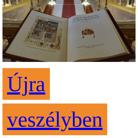
Újra
veszélyben