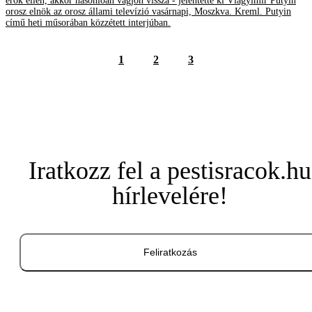
erők ellen, akkor hasonlóan vágjon vissza - jelentette ki Vlagyimir Putyin
orosz elnök az orosz állami televízió vasárnapi, Moszkva. Kreml. Putyin
című heti műsorában közzétett interjúban.
1
2
3
Iratkozz fel a pestisracok.hu
hírlevelére!
Feliratkozás