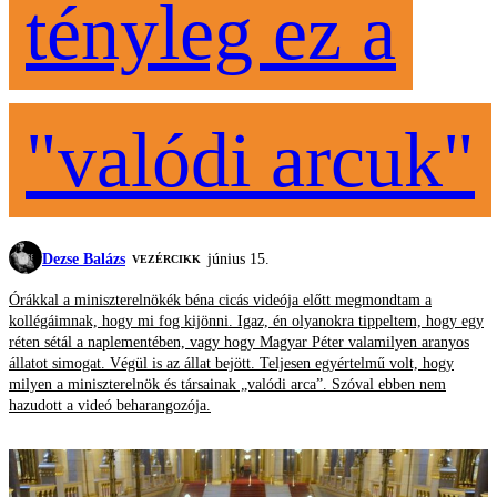
tényleg ez a
"valódi arcuk"
Dezse Balázs
június 15.
VEZÉRCIKK
Órákkal a miniszterelnökék béna cicás videója előtt megmondtam a
kollégáimnak, hogy mi fog kijönni. Igaz, én olyanokra tippeltem, hogy egy
réten sétál a naplementében, vagy hogy Magyar Péter valamilyen aranyos
állatot simogat. Végül is az állat bejött. Teljesen egyértelmű volt, hogy
milyen a miniszterelnök és társainak „valódi arca”. Szóval ebben nem
hazudott a videó beharangozója.