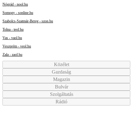
Nógrád - nool.hu
Somogy - sonline.hu
Szabolcs-Szatmár-Bereg - szon.hu
Tolna - teol.hu
Vas - vaol.hu
Veszprém - veol.hu
Zala - zaol.hu
Közélet
Gazdaság
Magazin
Bulvár
Szolgáltatás
Rádió