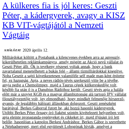
A külkeres fia is jól keres: Geszti
Péter, a kádergyerek, avagy a KISZ
KB VIT-vágtájától a Nemzeti
Vágtáig
2020 április 12.
A HÁLÓZAT
Milliárdokat költött a Postabank a kilencvenes években arra az agresszív,
kikerülhetetlen reklámkampányra, amely mögött az Akció nevű vállalat és
Geszti Péter állt. Ők is tevékeny részesei voltak annak, hogy a bank
zavartalanul menetelhetett a bukás felé – állami tízmilliárdokkal kisegítve.
Noha Gesztit a sajtó következetesen valamiféle self made man-ként építette
fel, ez hazugság. Apja, a neves rádiós-tévés szerkesztő vitte be a tévébe,
anyja pedig a Chemolimpex, majd a Taurus cégek külkereskedője volt,
később fia után ő is a Danubius Rádióhoz került. Geszti tévés apja a halála
előtt már a szovjet KGB és a magyar állambiztonság alá tartozó IPV vállalat
főosztályvezetője volt, így elmondható, hogy mindkét felmenője hírszerző-
gyanús, de legalábbis hálózati állásokban dolgozott. Geszti zenészként
barátjával, Berkes Gáborral futott be, aki hozzá hasonló kádergyerek.
Utóbbi Berkes Péter őrnagy-író fiaként szintén kivételezett helyzetben volt,
apja eleinte propaganda-regényeket és cikkeket írt, majd ifjúsági író lett
belőle, hasonlóan a katpolos Berkesi Andráshoz. Berkes Gábor is szerethette
a Néphadsereget, mert első együttesét Lobogónak hívták, amelyet a