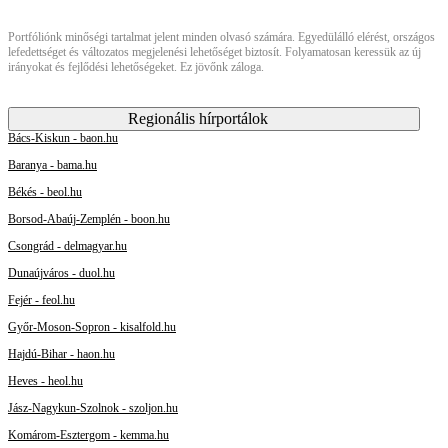
Portfóliónk minőségi tartalmat jelent minden olvasó számára. Egyedülálló elérést, országos
lefedettséget és változatos megjelenési lehetőséget biztosít. Folyamatosan keressük az új
irányokat és fejlődési lehetőségeket. Ez jövőnk záloga.
Regionális hírportálok
Bács-Kiskun - baon.hu
Baranya - bama.hu
Békés - beol.hu
Borsod-Abaúj-Zemplén - boon.hu
Csongrád - delmagyar.hu
Dunaújváros - duol.hu
Fejér - feol.hu
Győr-Moson-Sopron - kisalfold.hu
Hajdú-Bihar - haon.hu
Heves - heol.hu
Jász-Nagykun-Szolnok - szoljon.hu
Komárom-Esztergom - kemma.hu