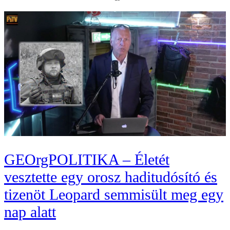
GEOrgPOLITIKA – Életét
vesztette egy orosz haditudósító és
tizenöt Leopard semmisült meg egy
nap alatt