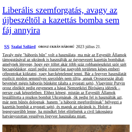
Liberális szemforgatás, avagy az
újbeszéltől a kazettás bomba sem
fáj annyira
SS
Szalai Szilárd
2023 július 21.
‎ OROSZ-UKRÁN HÁBORÚ
Tavaly még "háborús bűn" volt a használata, ma már az Egyesült Államok
támogatásával az ukránok is használják az úgynevezett kazettás bombákat,
amelynek lényege, hogy egy töltet akár több száz robbanóeszközt szór szét
becsapódáskor, ezzel pedig viszonylag nagyobb területen képes emberi
célpontokat kiiktatni, vagy harcképtelenné tenni. Bár a fegyver használatát
explicit módon semmilyen szerződés nem tiltja, annak Oroszország általi
bevetését mégis háborús bűnként tálalta a nyugati sajtó, Vlagyimir Putyin
orosz elnököt pedig egyenesen a hágai Nemzetközi Bíróságra idézték –
persze csak képzeletben. Ehhez képest, miután az Egyesült Államok
leszállította a piszkos bombát Ukrajnának, ők pedig fel is használták azt,
már nem bűnös dolognak, hanem "a háborút megfordítónak" bélyegzi a
kazettás bombát a nyugati sajtó, és maguk az ukránok is. Holott a
legegyszerűbb lenne, ha mindkét felet elítélnénk a civil lakosságra
hatványozottan veszélyes fegyver használata miatt.