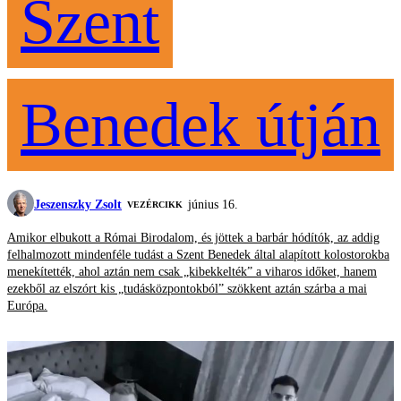
Szent
Benedek útján
Jeszenszky Zsolt
június 16.
VEZÉRCIKK
Amikor elbukott a Római Birodalom, és jöttek a barbár hódítók, az addig
felhalmozott mindenféle tudást a Szent Benedek által alapított kolostorokba
menekítették, ahol aztán nem csak „kibekkelték” a viharos időket, hanem
ezekből az elszórt kis „tudásközpontokból” szökkent aztán szárba a mai
Európa.