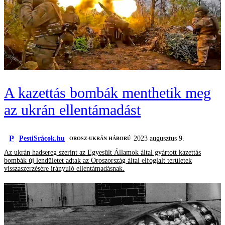
A kazettás bombák menthetik meg
az ukrán ellentámadást
P
PestiSrácok.hu
2023 augusztus 9.
‎ OROSZ-UKRÁN HÁBORÚ
Az ukrán hadsereg szerint az Egyesült Államok által gyártott kazettás
bombák új lendületet adtak az Oroszország által elfoglalt területek
visszaszerzésére irányuló ellentámadásnak.