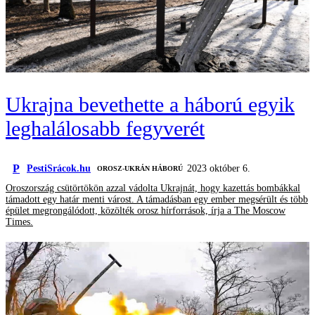
Ukrajna bevethette a háború egyik
leghalálosabb fegyverét
P
PestiSrácok.hu
2023 október 6.
‎ OROSZ-UKRÁN HÁBORÚ
Oroszország csütörtökön azzal vádolta Ukrajnát, hogy kazettás bombákkal
támadott egy határ menti várost. A támadásban egy ember megsérült és több
épület megrongálódott, közölték orosz hírforrások, írja a The Moscow
Times.