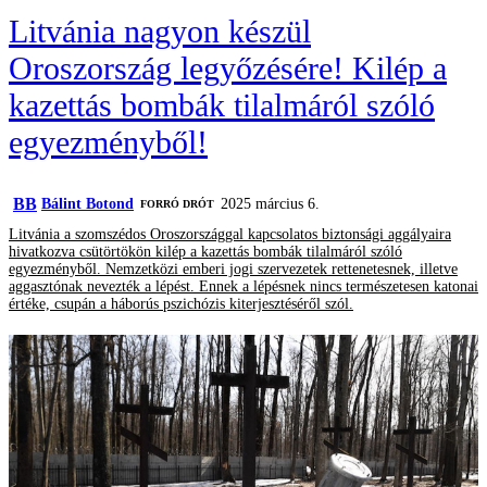
Litvánia nagyon készül
Oroszország legyőzésére! Kilép a
kazettás bombák tilalmáról szóló
egyezményből!
BB
Bálint Botond
2025 március 6.
FORRÓ DRÓT
Litvánia a szomszédos Oroszországgal kapcsolatos biztonsági aggályaira
hivatkozva csütörtökön kilép a kazettás bombák tilalmáról szóló
egyezményből. Nemzetközi emberi jogi szervezetek rettenetesnek, illetve
aggasztónak nevezték a lépést. Ennek a lépésnek nincs természetesen katonai
értéke, csupán a háborús pszichózis kiterjesztéséről szól.