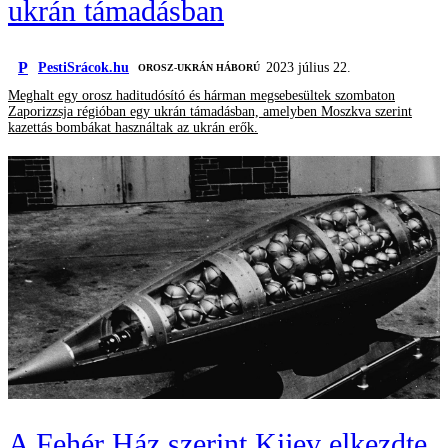
ukrán támadásban
P
PestiSrácok.hu
2023 július 22.
‎ OROSZ-UKRÁN HÁBORÚ
Meghalt egy orosz haditudósító és hárman megsebesültek szombaton
Zaporizzsja régióban egy ukrán támadásban, amelyben Moszkva szerint
kazettás bombákat használtak az ukrán erők.
A Fehér Ház szerint Kijev elkezdte