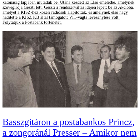
katonaság lapjában mutattak be. Utána kezdett az Első emeletbe, amelynek
szövegírója Geszti lett. Geszti a rendszerváltás idején lépett be az Akcióba,
amelyet a KISZ-hez közeli rádiósok alapítottak, és amelynek első nagy
haditette a KISZ KB által támogatott VIT-vágta levezénylése volt.
Folytatjuk a Postabank történetét.
Basszgitáron a postabankos Princz,
a zongoránál Presser – Amikor nem