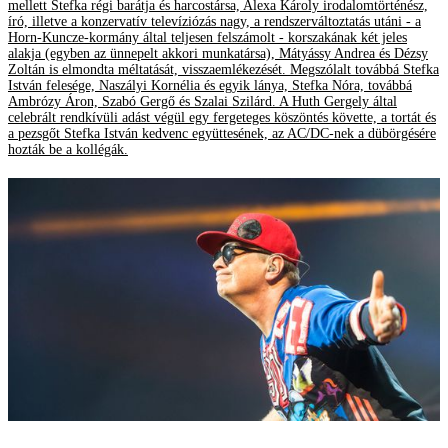
mellett Stefka régi barátja és harcostársa, Alexa Károly irodalomtörténész,
író, illetve a konzervatív televíziózás nagy, a rendszerváltoztatás utáni - a
Horn-Kuncze-kormány által teljesen felszámolt - korszakának két jeles
alakja (egyben az ünnepelt akkori munkatársa), Mátyássy Andrea és Dézsy
Zoltán is elmondta méltatását, visszaemlékezését. Megszólalt továbbá Stefka
István felesége, Naszályi Kornélia és egyik lánya, Stefka Nóra, továbbá
Ambrózy Áron, Szabó Gergő és Szalai Szilárd. A Huth Gergely által
celebrált rendkívüli adást végül egy fergeteges köszöntés követte, a tortát és
a pezsgőt Stefka István kedvenc együttesének, az AC/DC-nek a dübörgésére
hozták be a kollégák.