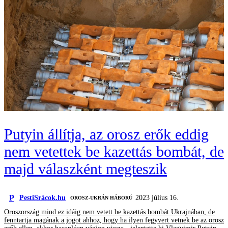
Putyin állítja, az orosz erők eddig
nem vetettek be kazettás bombát, de
majd válaszként megteszik
P
PestiSrácok.hu
2023 július 16.
‎ OROSZ-UKRÁN HÁBORÚ
Oroszország mind ez idáig nem vetett be kazettás bombát Ukrajnában, de
fenntartja magának a jogot ahhoz, hogy ha ilyen fegyvert vetnek be az orosz