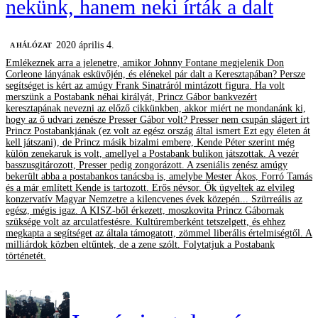
nekünk, hanem neki írták a dalt
2020 április 4.
A HÁLÓZAT
Emlékeznek arra a jelenetre, amikor Johnny Fontane megjelenik Don
Corleone lányának esküvőjén, és elénekel pár dalt a Keresztapában? Persze
segítséget is kért az amúgy Frank Sinatráról mintázott figura. Ha volt
merszünk a Postabank néhai királyát, Princz Gábor bankvezért
keresztapának nevezni az előző cikkünkben, akkor miért ne mondanánk ki,
hogy az ő udvari zenésze Presser Gábor volt? Presser nem csupán slágert írt
Princz Postabankjának (ez volt az egész ország által ismert Ezt egy életen át
kell játszani), de Princz másik bizalmi embere, Kende Péter szerint még
külön zenekaruk is volt, amellyel a Postabank bulikon játszottak. A vezér
basszusgitározott, Presser pedig zongorázott. A zseniális zenész amúgy
bekerült abba a postabankos tanácsba is, amelybe Mester Ákos, Forró Tamás
és a már említett Kende is tartozott. Erős névsor. Ők ügyeltek az elvileg
konzervatív Magyar Nemzetre a kilencvenes évek közepén... Szürreális az
egész, mégis igaz. A KISZ-ből érkezett, moszkovita Princz Gábornak
szüksége volt az arculatfestésre. Kultúremberként tetszelgett, és ehhez
megkapta a segítséget az általa támogatott, zömmel liberális értelmiségtől. A
milliárdok közben eltűntek, de a zene szólt. Folytatjuk a Postabank
történetét.