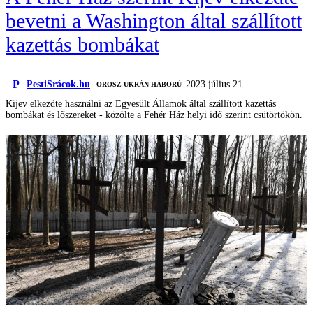
bevetni a Washington által szállított
kazettás bombákat
P
PestiSrácok.hu
2023 július 21.
‎ OROSZ-UKRÁN HÁBORÚ
Kijev elkezdte használni az Egyesült Államok által szállított kazettás
bombákat és lőszereket - közölte a Fehér Ház helyi idő szerint csütörtökön.