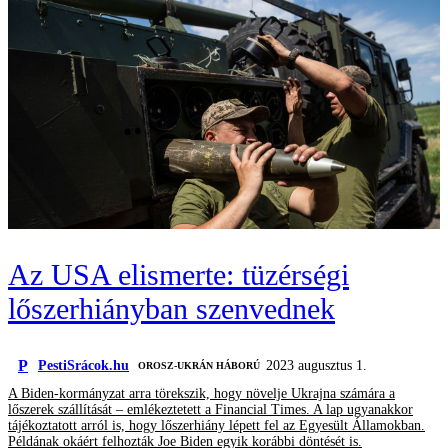
Az USA elismerte: tüzérségi
lőszerhiányban szenvednek
P
PestiSrácok.hu
2023 augusztus 1.
‎ OROSZ-UKRÁN HÁBORÚ
A Biden-kormányzat arra törekszik, hogy növelje Ukrajna számára a
lőszerek szállítását – emlékeztetett a Financial Times. A lap ugyanakkor
tájékoztatott arról is, hogy lőszerhiány lépett fel az Egyesült Államokban.
Példának okáért felhozták Joe Biden egyik korábbi döntését is.