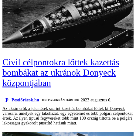
Civil célpontokra lőttek kazettás
bombákat az ukránok Donyeck
központjában
P
PestiSrácok.hu
2023 augusztus 6.
‎ OROSZ-UKRÁN HÁBORÚ
Az ukrán erők a jelentések szerint kazettás bombákat lőttek ki Donyeck
városára, amelyek egy lakóházat, egy egyetemet és több polgári célpontokat
értek. Az ilyen típusú fegyvereket több mint 100 ország tiltotta be a polgári
lakosságra gyakorolt pusztító hatásuk miatt.