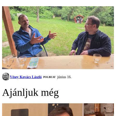
Vésey Kovács László
június 16.
‎POLBEAT
Ajánljuk még