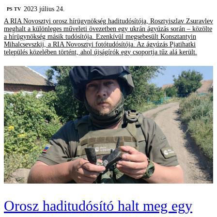
2023 július 24.
PS TV
A RIA Novosztyi orosz hírügynökség haditudósítója, Rosztyiszlav Zsuravlev
meghalt a különleges műveleti övezetben egy ukrán ágyúzás során – közölte
a hírügynökség másik tudósítója. Ezenkívül megsebesült Konsztantyin
Mihalcsevszkij, a RIA Novosztyi fotótudósítója. Az ágyúzás Pjatihatki
település közelében történt, ahol újságírók egy csoportja tűz alá került.
Orosz haditudósító halt meg egy