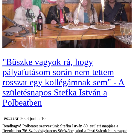
"Büszke vagyok rá, hogy
pályafutásom során nem tettem
rosszat egy kollégámnak sem" - A
születésnapos Stefka István a
Polbeatben
2023 június 10.
‎POLBEAT
Rendhagyó Polbeatet szerveztünk Stefka István 80. születésnapjára a
Revolution '56 Szabadságharcos Sörözőbe, ahol a PestiSrácok.hu-s csapat