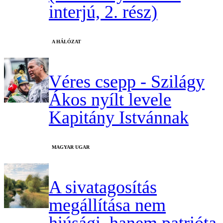
interjú, 2. rész)
A HÁLÓZAT
Véres csepp - Szilágy
Ákos nyílt levele
Kapitány Istvánnak
MAGYAR UGAR
A sivatagosítás
megállítása nem
hiúsági, hanem patrióta