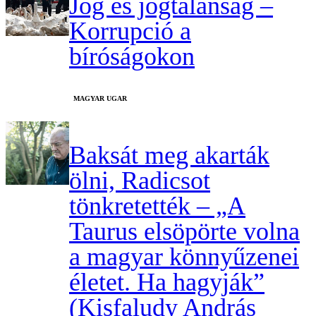
Jog és jogtalanság –
Korrupció a
bíróságokon
MAGYAR UGAR
Baksát meg akarták
ölni, Radicsot
tönkretették – „A
Taurus elsöpörte volna
a magyar könnyűzenei
életet. Ha hagyják”
(Kisfaludy András