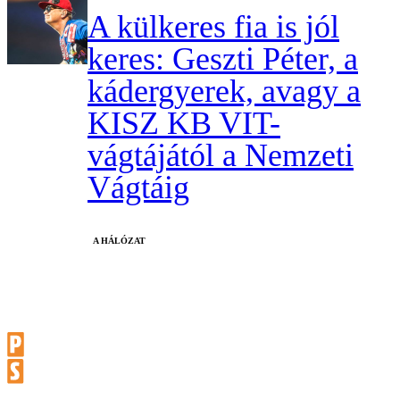
A külkeres fia is jól
keres: Geszti Péter, a
kádergyerek, avagy a
KISZ KB VIT-
vágtájától a Nemzeti
Vágtáig
A HÁLÓZAT