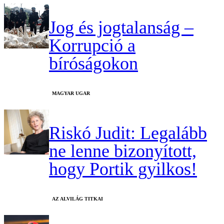
Jog és jogtalanság –
Korrupció a
bíróságokon
MAGYAR UGAR
Riskó Judit: Legalább
ne lenne bizonyított,
hogy Portik gyilkos!
AZ ALVILÁG TITKAI