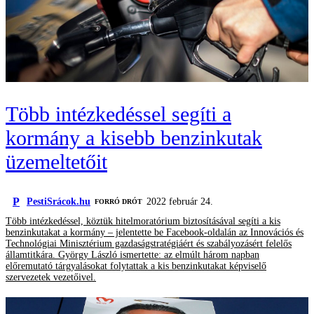
Több intézkedéssel segíti a
kormány a kisebb benzinkutak
üzemeltetőit
P
PestiSrácok.hu
2022 február 24.
FORRÓ DRÓT
Több intézkedéssel, köztük hitelmoratórium biztosításával segíti a kis
benzinkutakat a kormány – jelentette be Facebook-oldalán az Innovációs és
Technológiai Minisztérium gazdaságstratégiáért és szabályozásért felelős
államtitkára. György László ismertette: az elmúlt három napban
előremutató tárgyalásokat folytattak a kis benzinkutakat képviselő
szervezetek vezetőivel.