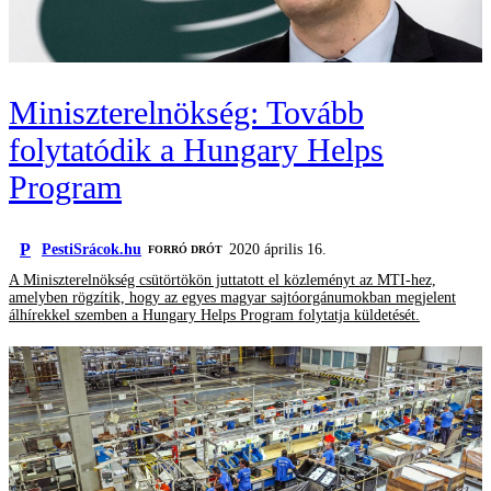
Miniszterelnökség: Tovább
folytatódik a Hungary Helps
Program
P
PestiSrácok.hu
2020 április 16.
FORRÓ DRÓT
A Miniszterelnökség csütörtökön juttatott el közleményt az MTI-hez,
amelyben rögzítik, hogy az egyes magyar sajtóorgánumokban megjelent
álhírekkel szemben a Hungary Helps Program folytatja küldetését.