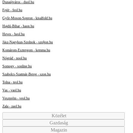
Dunaújváros - duol.hu
Fejér - feol.hu
Győr-Moson-Sopron - kisalfold.hu
Hajdú-Bihar - haon.hu
Heves - heol.hu
Jász-Nagykun-Szolnok - szoljon.hu
Komárom-Esztergom - kemma.hu
Nógrád - nool.hu
Somogy - sonline.hu
Szabolcs-Szatmár-Bereg - szon.hu
Tolna - teol.hu
Vas - vaol.hu
Veszprém - veol.hu
Zala - zaol.hu
Közélet
Gazdaság
Magazin