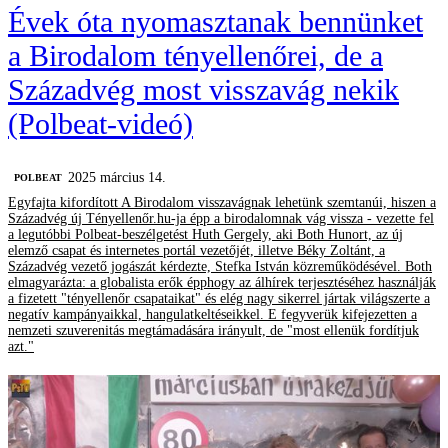
Évek óta nyomasztanak bennünket
a Birodalom tényellenőrei, de a
Századvég most visszavág nekik
(Polbeat-videó)
2025 március 14.
‎POLBEAT
Egyfajta kifordított A Birodalom visszavágnak lehetünk szemtanúi, hiszen a
Századvég új Tényellenőr.hu-ja épp a birodalomnak vág vissza - vezette fel
a legutóbbi Polbeat-beszélgetést Huth Gergely, aki Both Hunort, az új
elemző csapat és internetes portál vezetőjét, illetve Béky Zoltánt, a
Századvég vezető jogászát kérdezte, Stefka István közreműködésével. Both
elmagyarázta: a globalista erők épphogy az álhírek terjesztéséhez használják
a fizetett "tényellenőr csapataikat" és elég nagy sikerrel jártak világszerte a
negatív kampányaikkal, hangulatkeltéseikkel. E fegyverük kifejezetten a
nemzeti szuverenitás megtámadására irányult, de "most ellenük fordítjuk
azt."