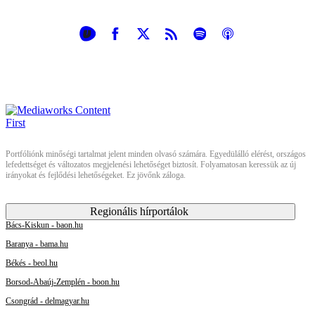
Portfóliónk minőségi tartalmat jelent minden olvasó számára. Egyedülálló elérést, országos
lefedettséget és változatos megjelenési lehetőséget biztosít. Folyamatosan keressük az új
irányokat és fejlődési lehetőségeket. Ez jövőnk záloga.
Regionális hírportálok
Bács-Kiskun - baon.hu
Baranya - bama.hu
Békés - beol.hu
Borsod-Abaúj-Zemplén - boon.hu
Csongrád - delmagyar.hu