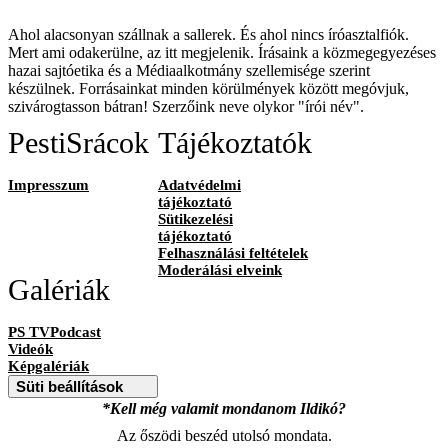
Ahol alacsonyan szállnak a sallerek. És ahol nincs íróasztalfiók.
Mert ami odakerülne, az itt megjelenik. Írásaink a közmegegyezéses
hazai sajtóetika és a Médiaalkotmány szellemisége szerint
készülnek. Forrásainkat minden körülmények között megóvjuk,
szivárogtasson bátran! Szerzőink neve olykor "írói név".
PestiSrácok
Tájékoztatók
Impresszum
Adatvédelmi
tájékoztató
Sütikezelési
tájékoztató
Felhasználási feltételek
Moderálási elveink
Galériák
PS TVPodcast
Videók
Képgalériák
Süti beállítások
*Kell még valamit mondanom Ildikó?
Az őszödi beszéd utolsó mondata.