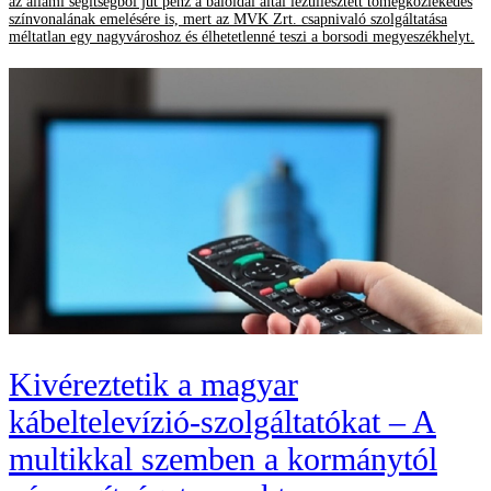
az állami segítségből jut pénz a baloldal által lezüllesztett tömegközlekedés
színvonalának emelésére is, mert az MVK Zrt. csapnivaló szolgáltatása
méltatlan egy nagyvároshoz és élhetetlenné teszi a borsodi megyeszékhelyt.
Kivéreztetik a magyar
kábeltelevízió-szolgáltatókat – A
multikkal szemben a kormánytól