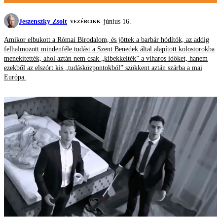
Jeszenszky Zsolt
június 16.
VEZÉRCIKK
Amikor elbukott a Római Birodalom, és jöttek a barbár hódítók, az addig
felhalmozott mindenféle tudást a Szent Benedek által alapított kolostorokba
menekítették, ahol aztán nem csak „kibekkelték” a viharos időket, hanem
ezekből az elszórt kis „tudásközpontokból” szökkent aztán szárba a mai
Európa.