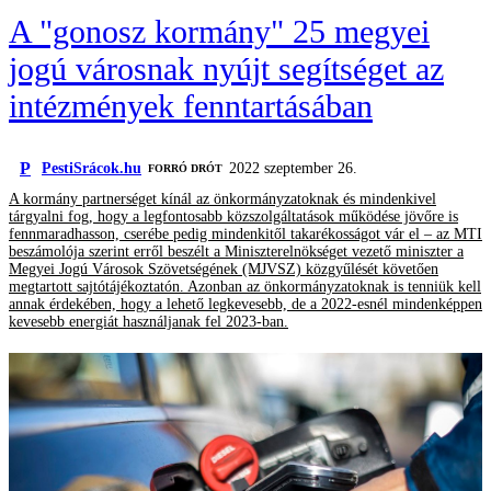
A "gonosz kormány" 25 megyei
jogú városnak nyújt segítséget az
intézmények fenntartásában
P
PestiSrácok.hu
2022 szeptember 26.
FORRÓ DRÓT
A kormány partnerséget kínál az önkormányzatoknak és mindenkivel
tárgyalni fog, hogy a legfontosabb közszolgáltatások működése jövőre is
fennmaradhasson, cserébe pedig mindenkitől takarékosságot vár el – az MTI
beszámolója szerint erről beszélt a Miniszterelnökséget vezető miniszter a
Megyei Jogú Városok Szövetségének (MJVSZ) közgyűlését követően
megtartott sajtótájékoztatón. Azonban az önkormányzatoknak is tenniük kell
annak érdekében, hogy a lehető legkevesebb, de a 2022-esnél mindenképpen
kevesebb energiát használjanak fel 2023-ban.