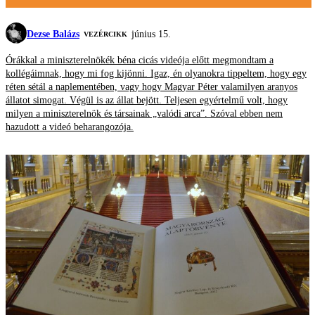
Dezse Balázs
június 15.
VEZÉRCIKK
Órákkal a miniszterelnökék béna cicás videója előtt megmondtam a
kollégáimnak, hogy mi fog kijönni. Igaz, én olyanokra tippeltem, hogy egy
réten sétál a naplementében, vagy hogy Magyar Péter valamilyen aranyos
állatot simogat. Végül is az állat bejött. Teljesen egyértelmű volt, hogy
milyen a miniszterelnök és társainak „valódi arca”. Szóval ebben nem
hazudott a videó beharangozója.