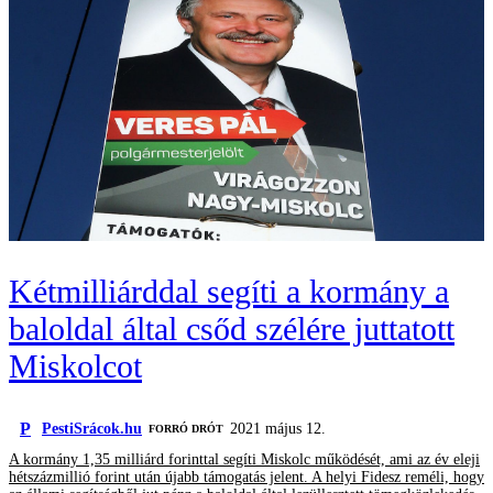
Kétmilliárddal segíti a kormány a
baloldal által csőd szélére juttatott
Miskolcot
P
PestiSrácok.hu
2021 május 12.
FORRÓ DRÓT
A kormány 1,35 milliárd forinttal segíti Miskolc működését, ami az év eleji
hétszázmillió forint után újabb támogatás jelent. A helyi Fidesz reméli, hogy