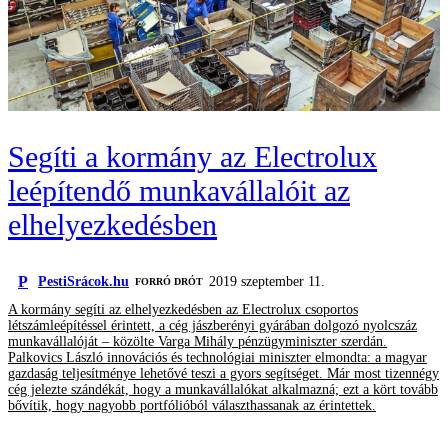
Segíti a kormány az Electrolux
leépítendő munkavállalóit az
elhelyezkedésben
P
PestiSrácok.hu
2019 szeptember 11.
FORRÓ DRÓT
A kormány segíti az elhelyezkedésben az Electrolux csoportos
létszámleépítéssel érintett, a cég jászberényi gyárában dolgozó nyolcszáz
munkavállalóját – közölte Varga Mihály pénzügyminiszter szerdán.
Palkovics László innovációs és technológiai miniszter elmondta: a magyar
gazdaság teljesítménye lehetővé teszi a gyors segítséget. Már most tizennégy
cég jelezte szándékát, hogy a munkavállalókat alkalmazná; ezt a kört tovább
bővítik, hogy nagyobb portfólióból választhassanak az érintettek.