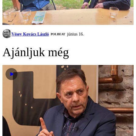
Vésey Kovács László
június 16.
‎POLBEAT
Ajánljuk még