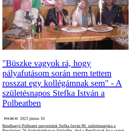
"Büszke vagyok rá, hogy
pályafutásom során nem tettem
rosszat egy kollégámnak sem" - A
születésnapos Stefka István a
Polbeatben
2023 június 10.
‎POLBEAT
Rendhagyó Polbeatet szerveztünk Stefka István 80. születésnapjára a
Revolution '56 Szabadságharcos Sörözőbe, ahol a PestiSrácok.hu-s csapat