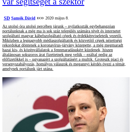
vár segítséget a szektor
SD
Samók Dávid
2020 május 8.
ECO
Az utolsó óra utolsó percében járunk – nyilatkozták egybehangzóan
portálunknak a még ma is sok száz település számára tévét és internetet
szolgáltató magyar kábelszolgáltató cégek és érdekképviseleteik vezetői.
Miközben a legnagyobb médiaszolgáltatók és közvetítő cégek nézettségi
rekordokat döntenek a koronavírus-járvány közepette, a még megmaradt
hazai kis- és középvállalatok a fennmaradásukért küzdenek, hiszen
általánosan sokszoros árat fizettetnek meg velük – ezáltal pedig az
előfizetőkkel is – ugyanazért a szolgáltatásért a multik. Groteszk piaci és
versenyszabályozás, homályos válaszok és megannyi kérdés övezi a témát,
amelynek portálunk járt utána.