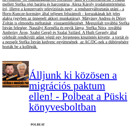
mellett Stefka régi barátja és harcostársa, Alexa Károly irodalomtörténész,
író, illetve a konzervatív televíziózás nagy, a rendszerváltoztatás utáni - a
Horn-Kuncze-kormány által teljesen felszámolt - korszakának két jeles
alakja (egyben az ünnepelt akkori munkatársa), Mátyássy Andrea és Dézsy
Zoltán is elmondta méltatását, visszaemlékezését. Megszólalt továbbá Stefka
István felesége, Naszályi Kornélia és egyik lánya, Stefka Nóra, továbbá
Ambrózy Áron, Szabó Gergő és Szalai Szilárd. A Huth Gergely által
celebrált rendkívüli adást végül egy fergeteges köszöntés követte, a tortát és
a pezsgőt Stefka István kedvenc együttesének, az AC/DC-nek a dübörgésére
hozták be a kollégák.
Álljunk ki közösen a
migrációs paktum
ellen! - Polbeat a Püski
könyvesboltban
‎POLBEAT