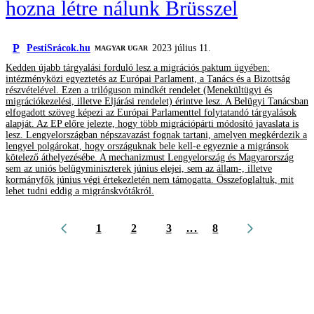
hozna létre nálunk Brüsszel
P
PestiSrácok.hu
2023 július 11.
MAGYAR UGAR
Kedden újabb tárgyalási forduló lesz a migrációs paktum ügyében:
intézményközi egyeztetés az Európai Parlament, a Tanács és a Bizottság
részvételével. Ezen a trilóguson mindkét rendelet (Menekültügyi és
migrációkezelési, illetve Eljárási rendelet) érintve lesz. A Belügyi Tanácsban
elfogadott szöveg képezi az Európai Parlamenttel folytatandó tárgyalások
alapját. Az EP előre jelezte, hogy több migrációpárti módosító javaslata is
lesz. Lengyelországban népszavazást fognak tartani, amelyen megkérdezik a
lengyel polgárokat, hogy országuknak bele kell-e egyeznie a migránsok
kötelező áthelyezésébe. A mechanizmust Lengyelország és Magyarország
sem az uniós belügyminiszterek június elejei, sem az állam-, illetve
kormányfők június végi értekezletén nem támogatta. Összefoglaltuk, mit
lehet tudni eddig a migránskvótákról.
1
2
3
...
8