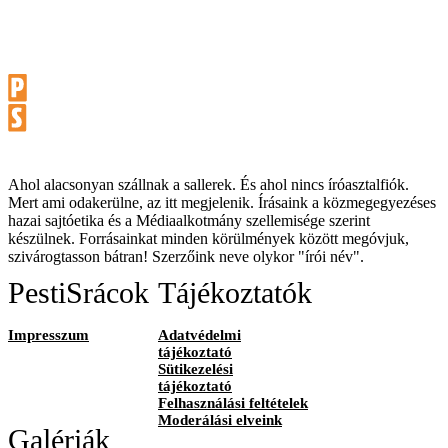
Ahol alacsonyan szállnak a sallerek. És ahol nincs íróasztalfiók.
Mert ami odakerülne, az itt megjelenik. Írásaink a közmegegyezéses
hazai sajtóetika és a Médiaalkotmány szellemisége szerint
készülnek. Forrásainkat minden körülmények között megóvjuk,
szivárogtasson bátran! Szerzőink neve olykor "írói név".
PestiSrácok
Tájékoztatók
Impresszum
Adatvédelmi
tájékoztató
Sütikezelési
tájékoztató
Felhasználási feltételek
Moderálási elveink
Galériák