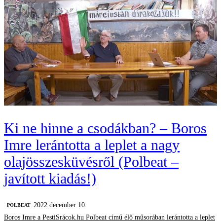
Ki ne hinne a csodákban? – Boros
Imre lerántotta a leplet a nagy
olajösszesküvésről (Polbeat –
javított kiadás!)
2022 december 10.
‎POLBEAT
Boros Imre a PestiSrácok.hu Polbeat című élő műsorában lerántotta a leplet