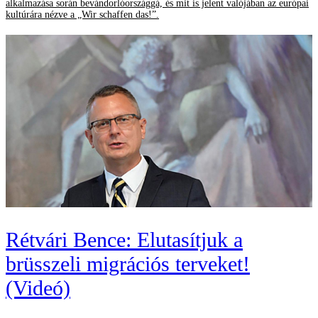
alkalmazása során bevándorlóországgá, és mit is jelent valójában az európai
kultúrára nézve a „Wir schaffen das!”.
Rétvári Bence: Elutasítjuk a
brüsszeli migrációs terveket!
(Videó)