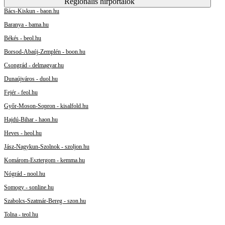
Regionális hírportálok
Bács-Kiskun - baon.hu
Baranya - bama.hu
Békés - beol.hu
Borsod-Abaúj-Zemplén - boon.hu
Csongrád - delmagyar.hu
Dunaújváros - duol.hu
Fejér - feol.hu
Győr-Moson-Sopron - kisalfold.hu
Hajdú-Bihar - haon.hu
Heves - heol.hu
Jász-Nagykun-Szolnok - szoljon.hu
Komárom-Esztergom - kemma.hu
Nógrád - nool.hu
Somogy - sonline.hu
Szabolcs-Szatmár-Bereg - szon.hu
Tolna - teol.hu