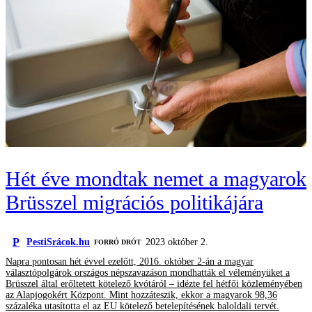
Hét éve mondtak nemet a magyarok
Brüsszel migrációs politikájára
P
PestiSrácok.hu
2023 október 2.
FORRÓ DRÓT
Napra pontosan hét évvel ezelőtt, 2016. október 2-án a magyar
választópolgárok országos népszavazáson mondhatták el véleményüket a
Brüsszel által erőltetett kötelező kvótáról – idézte fel hétfői közleményében
az Alapjogokért Központ. Mint hozzáteszik, ekkor a magyarok 98,36
százaléka utasította el az EU kötelező betelepítésének baloldali tervét.