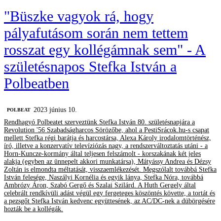
"Büszke vagyok rá, hogy
pályafutásom során nem tettem
rosszat egy kollégámnak sem" - A
születésnapos Stefka István a
Polbeatben
2023 június 10.
‎POLBEAT
Rendhagyó Polbeatet szerveztünk Stefka István 80. születésnapjára a
Revolution '56 Szabadságharcos Sörözőbe, ahol a PestiSrácok.hu-s csapat
mellett Stefka régi barátja és harcostársa, Alexa Károly irodalomtörténész,
író, illetve a konzervatív televíziózás nagy, a rendszerváltoztatás utáni - a
Horn-Kuncze-kormány által teljesen felszámolt - korszakának két jeles
alakja (egyben az ünnepelt akkori munkatársa), Mátyássy Andrea és Dézsy
Zoltán is elmondta méltatását, visszaemlékezését. Megszólalt továbbá Stefka
István felesége, Naszályi Kornélia és egyik lánya, Stefka Nóra, továbbá
Ambrózy Áron, Szabó Gergő és Szalai Szilárd. A Huth Gergely által
celebrált rendkívüli adást végül egy fergeteges köszöntés követte, a tortát és
a pezsgőt Stefka István kedvenc együttesének, az AC/DC-nek a dübörgésére
hozták be a kollégák.