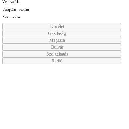
Vas - vaol.hu
Veszprém - veol.hu
Zala - zaol.hu
Közélet
Gazdaság
Magazin
Bulvár
Szolgáltatás
Rádió