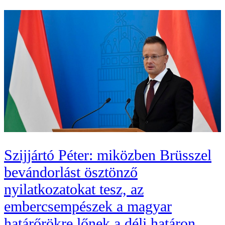
Szijjártó Péter: miközben Brüsszel
bevándorlást ösztönző
nyilatkozatokat tesz, az
embercsempészek a magyar
határőrökre lőnek a déli határon