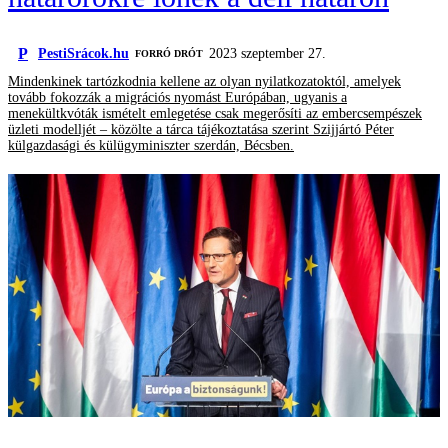
P
PestiSrácok.hu
2023 szeptember 27.
FORRÓ DRÓT
Mindenkinek tartózkodnia kellene az olyan nyilatkozatoktól, amelyek
tovább fokozzák a migrációs nyomást Európában, ugyanis a
menekültkvóták ismételt emlegetése csak megerősíti az embercsempészek
üzleti modelljét – közölte a tárca tájékoztatása szerint Szijjártó Péter
külgazdasági és külügyminiszter szerdán, Bécsben.