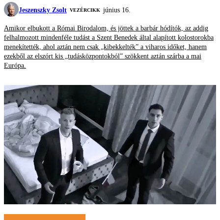
Jeszenszky Zsolt
június 16.
VEZÉRCIKK
Amikor elbukott a Római Birodalom, és jöttek a barbár hódítók, az addig
felhalmozott mindenféle tudást a Szent Benedek által alapított kolostorokba
menekítették, ahol aztán nem csak „kibekkelték” a viharos időket, hanem
ezekből az elszórt kis „tudásközpontokból” szökkent aztán szárba a mai
Európa.