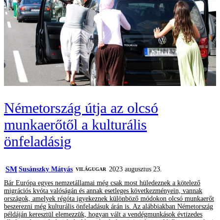
Németország útja az olcsó
munkaerőtől a kulturális
önfeladásig
SM
Susánszky Mátyás
2023 augusztus 23.
VILÁGUGAR
Bár Európa egyes nemzetállamai még csak most hüledeznek a kötelező
migrációs kvóta valóságán és annak esetleges következményein, vannak
országok, amelyek régóta igyekeznek különböző módokon olcsó munkaerőt
beszerezni még kulturális önfeladásuk árán is. Az alábbiakban Németország
példáján keresztül elemezzük, hogyan vált a vendégmunkások évtizedes