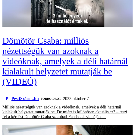
Dömötör Csaba: milliós
nézettségük van azoknak a
videóknak, amelyek a déli határnál
kialakult helyzetet mutatják be
(VIDEÓ)
P
PestiSrácok.hu
2023 október 7.
FORRÓ DRÓT
Milliós nézettségük van azoknak a videóknak, amelyek a déli határnál
kialakult helyzetet mutatják be. De miért is különösen aktuális ez? – teszi
fel a kérdést Dömötör Csaba szombati Facebook-videójában.