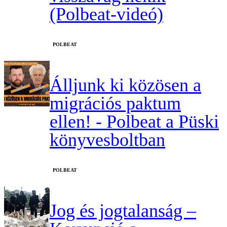
(Polbeat-videó)
‎POLBEAT
Álljunk ki közösen a
migrációs paktum
ellen! - Polbeat a Püski
könyvesboltban
‎POLBEAT
Jog és jogtalanság –