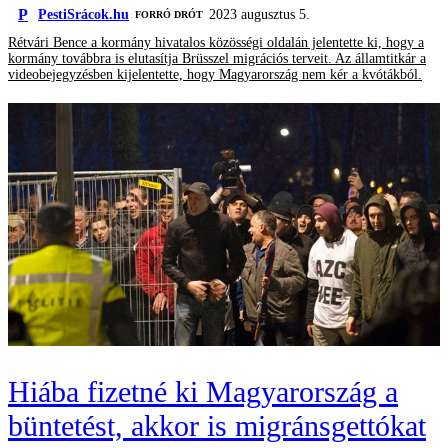
P
PestiSrácok.hu
2023 augusztus 5.
FORRÓ DRÓT
Rétvári Bence a kormány hivatalos közösségi oldalán jelentette ki, hogy a
kormány továbbra is elutasítja Brüsszel migrációs terveit. Az államtitkár a
videobejegyzésben kijelentette, hogy Magyarország nem kér a kvótákból.
Hiába fizetné ki Magyarország a
büntetést, akkor is migránsgettókat