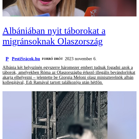
Albániában nyit táborokat a
migránsoknak Olaszország
P
PestiSrácok.hu
2023 november 6.
FORRÓ DRÓT
Albánia két helyszínén egyszerre háromezer embert tudnak fogadni azok a
táborok, amelyekben Róma az Olaszországba érkező illegális bevándorlókat
akarja elhelyezni – jelentette be Giorgia Meloni olasz miniszterelnök albán
kollegájával, Edi Ramával tartott találkozója után hétfőn.