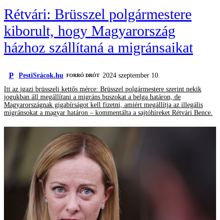
Rétvári: Brüsszel polgármestere
kiborult, hogy Magyarország
házhoz szállítaná a migránsaikat
P
PestiSrácok.hu
2024 szeptember 10.
FORRÓ DRÓT
Itt az igazi brüsszeli kettős mérce: Brüsszel polgármestere szerint nekik
jogukban áll megállítani a migráns buszokat a belga határon, de
Magyarországnak gigabírságot kell fizetni, amiért megállítja az illegális
migránsokat a magyar határon – kommentálta a sajtóhíreket Rétvári Bence.