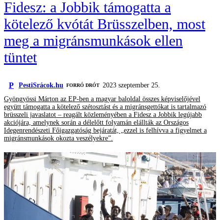
Fidesz: a Jobbik támogatta a
kötelező kvótát Brüsszelben, most
meg a migránsmunkások ellen
tüntet
P
PestiSrácok.hu
2023 szeptember 25.
FORRÓ DRÓT
Gyöngyössi Márton az EP-ben a magyar baloldal összes képviselőjével
együtt támogatta a kötelező szétosztást és a migránsgettókat is tartalmazó
brüsszeli javaslatot – reagált közleményében a Fidesz a Jobbik legújabb
akciójára, amelynek során a délelőtt folyamán elállták az Országos
Idegenrendészeti Főigazgatóság bejáratát, „ezzel is felhívva a figyelmet a
migránsmunkások okozta veszélyekre”.