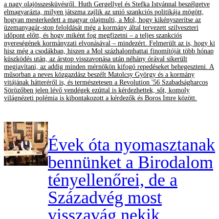
a nagy olajösszesküvésről. Huth Gergellyel és Stefka Istvánnal beszélgetve
elmagyarázta, milyen játszma zajlik az unió szankciós politikája mögött,
hogyan mesterkedett a magyar olajmulti, a Mol, hogy kikényszerítse az
üzemanyagár-stop feloldását még a kormány által tervezett szilveszteri
időpont előtt, és hogy miként fog megfizetni – a teljes szankciós
nyereségének kormányzati elvonásával – mindezért. Felmerült az is, hogy ki
hisz még a csodákban, hiszen a Mol százhalombattai finomítóját több hónap
küszködés után, az árstop visszavonása után néhány órával sikerült
megjavítani, az addig minden mérnökön kifogó repedéseket behegeszteni. A
műsorban a neves közgazdász beszélt Matolcsy György és a kormány
vitájának hátteréről is, és természetesen a Revolution '56 Szabadságharcos
Sörözőben jelen lévő vendégek ezúttal is kérdezhettek, sőt, komoly
világnézeti polémia is kibontakozott a kérdezők és Boros Imre között.
Évek óta nyomasztanak
bennünket a Birodalom
tényellenőrei, de a
Századvég most
visszavág nekik