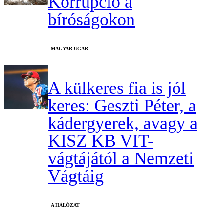
Korrupció a
bíróságokon
MAGYAR UGAR
A külkeres fia is jól
keres: Geszti Péter, a
kádergyerek, avagy a
KISZ KB VIT-
vágtájától a Nemzeti
Vágtáig
A HÁLÓZAT