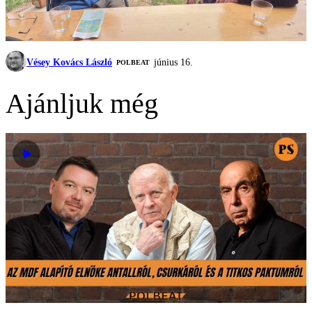
Vésey Kovács László
június 16.
‎POLBEAT
Ajánljuk még