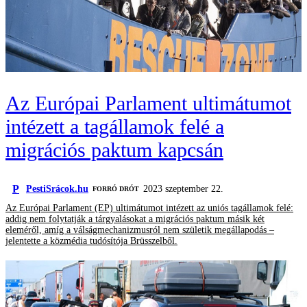
Az Európai Parlament ultimátumot
intézett a tagállamok felé a
migrációs paktum kapcsán
P
PestiSrácok.hu
2023 szeptember 22.
FORRÓ DRÓT
Az Európai Parlament (EP) ultimátumot intézett az uniós tagállamok felé:
addig nem folytatják a tárgyalásokat a migrációs paktum másik két
eleméről, amíg a válságmechanizmusról nem születik megállapodás –
jelentette a közmédia tudósítója Brüsszelből.