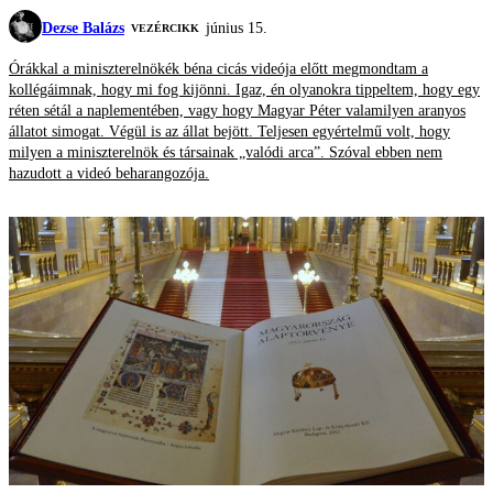
Dezse Balázs
június 15.
VEZÉRCIKK
Órákkal a miniszterelnökék béna cicás videója előtt megmondtam a
kollégáimnak, hogy mi fog kijönni. Igaz, én olyanokra tippeltem, hogy egy
réten sétál a naplementében, vagy hogy Magyar Péter valamilyen aranyos
állatot simogat. Végül is az állat bejött. Teljesen egyértelmű volt, hogy
milyen a miniszterelnök és társainak „valódi arca”. Szóval ebben nem
hazudott a videó beharangozója.