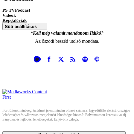
PS TVPodcast
Videók
Képgalériák
Süti beállítások
*Kell még valamit mondanom Ildikó?
Az őszödi beszéd utolsó mondata.
Portfóliónk minőségi tartalmat jelent minden olvasó számára. Egyedülálló elérést, országos
lefedettséget és változatos megjelenési lehetőséget biztosít. Folyamatosan keressük az új
irányokat és fejlődési lehetőségeket. Ez jövőnk záloga.