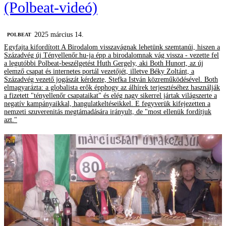
(Polbeat-videó)
2025 március 14.
‎POLBEAT
Egyfajta kifordított A Birodalom visszavágnak lehetünk szemtanúi, hiszen a
Századvég új Tényellenőr.hu-ja épp a birodalomnak vág vissza - vezette fel
a legutóbbi Polbeat-beszélgetést Huth Gergely, aki Both Hunort, az új
elemző csapat és internetes portál vezetőjét, illetve Béky Zoltánt, a
Századvég vezető jogászát kérdezte, Stefka István közreműködésével. Both
elmagyarázta: a globalista erők épphogy az álhírek terjesztéséhez használják
a fizetett "tényellenőr csapataikat" és elég nagy sikerrel jártak világszerte a
negatív kampányaikkal, hangulatkeltéseikkel. E fegyverük kifejezetten a
nemzeti szuverenitás megtámadására irányult, de "most ellenük fordítjuk
azt."