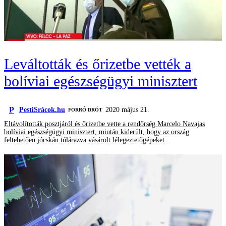
Leváltották és őrizetbe vették a
bolíviai egészségügyi minisztert
P
PestiSrácok.hu
2020 május 21.
FORRÓ DRÓT
Eltávolították posztjáról és őrizetbe vette a rendőrség Marcelo Navajas
bolíviai egészségügyi minisztert, miután kiderült, hogy az ország
feltehetően jócskán túlárazva vásárolt lélegeztetőgépeket.