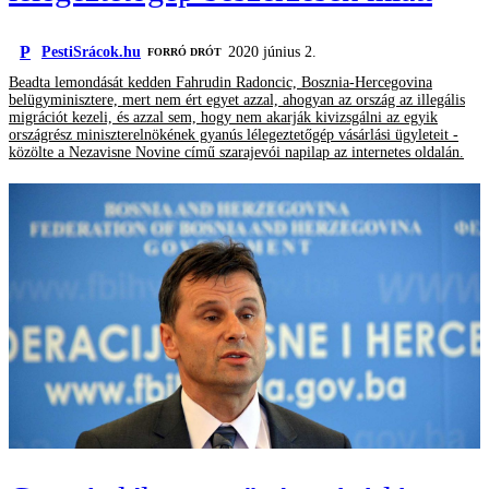
P
PestiSrácok.hu
2020 június 2.
FORRÓ DRÓT
Beadta lemondását kedden Fahrudin Radoncic, Bosznia-Hercegovina
belügyminisztere, mert nem ért egyet azzal, ahogyan az ország az illegális
migrációt kezeli, és azzal sem, hogy nem akarják kivizsgálni az egyik
országrész miniszterelnökének gyanús lélegeztetőgép vásárlási ügyleteit -
közölte a Nezavisne Novine című szarajevói napilap az internetes oldalán.