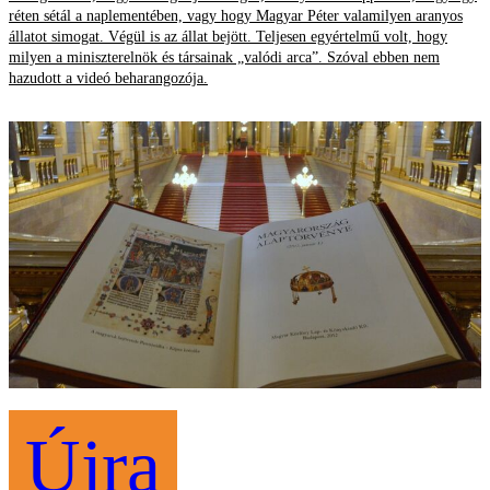
réten sétál a naplementében, vagy hogy Magyar Péter valamilyen aranyos
állatot simogat. Végül is az állat bejött. Teljesen egyértelmű volt, hogy
milyen a miniszterelnök és társainak „valódi arca”. Szóval ebben nem
hazudott a videó beharangozója.
Újra