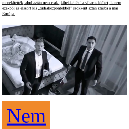
menekítették, ahol aztán nem csak „kibekkelték” a viharos időket, hanem
ezekből az elszórt kis „tudásközpontokból” szökkent aztán szárba a mai
Európa.
Nem