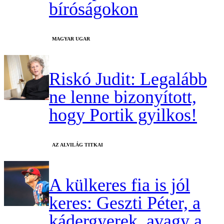
bíróságokon
MAGYAR UGAR
Riskó Judit: Legalább
ne lenne bizonyított,
hogy Portik gyilkos!
AZ ALVILÁG TITKAI
A külkeres fia is jól
keres: Geszti Péter, a
kádergyerek, avagy a