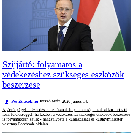
Szijjártó: folyamatos a
védekezéshez szükséges eszközök
beszerzése
P
PestiSrácok.hu
2020 június 14.
FORRÓ DRÓT
A járványügyi intézkedések lazításának folyamatossága csak akkor tartható
fenn felelősséggel, ha közben a védekezéshez szükséges eszközök beszerzése
is folyamatosan zajlik - hangsúlyozta a külgazdasági és külügyminiszter
vasárnap Facebook-oldalán.