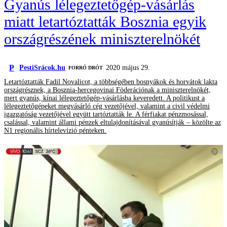
Gyanús lélegeztetőgép-vásárlás
miatt letartóztatták Bosznia egyik
országrészének miniszterelnökét
P
PestiSrácok.hu
2020 május 29.
FORRÓ DRÓT
Letartóztatták Fadil Novalicot, a többségében bosnyákok és horvátok lakta
országrésznek, a Bosznia-hercegovinai Föderációnak a miniszterelnökét,
mert gyanús, kínai lélegeztetőgép-vásárlásba keveredett. A politikust a
lélegeztetőgépeket megvásárló cég vezetőjével, valamint a civil védelmi
igazgatóság vezetőjével együtt tartóztatták le. A férfiakat pénzmosással,
csalással, valamint állami pénzek eltulajdonításával gyanúsítják – közölte az
N1 regionális hírtelevízió pénteken.