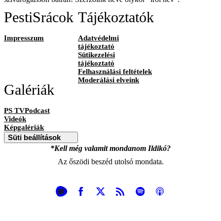
PestiSrácok
Tájékoztatók
Impresszum
Adatvédelmi
tájékoztató
Sütikezelési
tájékoztató
Felhasználási feltételek
Moderálási elveink
Galériák
PS TVPodcast
Videók
Képgalériák
Süti beállítások
*Kell még valamit mondanom Ildikó?
Az őszödi beszéd utolsó mondata.