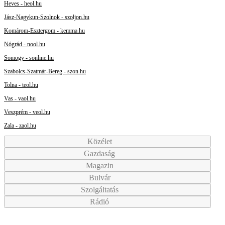
Heves - heol.hu
Jász-Nagykun-Szolnok - szoljon.hu
Komárom-Esztergom - kemma.hu
Nógrád - nool.hu
Somogy - sonline.hu
Szabolcs-Szatmár-Bereg - szon.hu
Tolna - teol.hu
Vas - vaol.hu
Veszprém - veol.hu
Zala - zaol.hu
Közélet
Gazdaság
Magazin
Bulvár
Szolgáltatás
Rádió