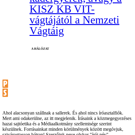
KISZ KB VIT-
vágtájától a Nemzeti
Vágtáig
A HÁLÓZAT
Ahol alacsonyan szállnak a sallerek. És ahol nincs íróasztalfiók.
Mert ami odakerülne, az itt megjelenik. Írásaink a közmegegyezéses
hazai sajtóetika és a Médiaalkotmány szellemisége szerint
készülnek. Forrásainkat minden körülmények között megóvjuk,
szivárogtasson bátran! Szerzőink neve olykor "írói név".