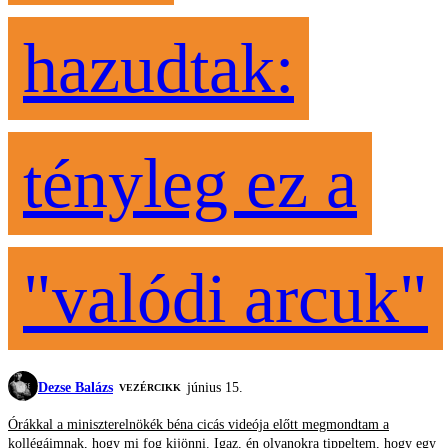
hazudtak:
tényleg ez a
"valódi arcuk"
Dezse Balázs
június 15.
VEZÉRCIKK
Órákkal a miniszterelnökék béna cicás videója előtt megmondtam a
kollégáimnak, hogy mi fog kijönni. Igaz, én olyanokra tippeltem, hogy egy