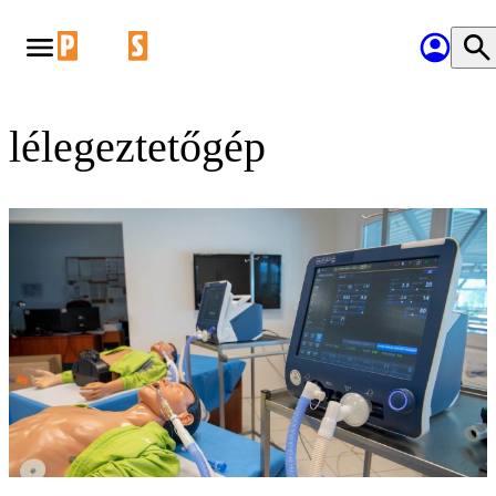
lélegeztetőgép