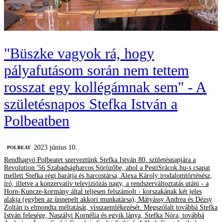
"Büszke vagyok rá, hogy
pályafutásom során nem tettem
rosszat egy kollégámnak sem" - A
születésnapos Stefka István a
Polbeatben
2023 június 10.
‎POLBEAT
Rendhagyó Polbeatet szerveztünk Stefka István 80. születésnapjára a
Revolution '56 Szabadságharcos Sörözőbe, ahol a PestiSrácok.hu-s csapat
mellett Stefka régi barátja és harcostársa, Alexa Károly irodalomtörténész,
író, illetve a konzervatív televíziózás nagy, a rendszerváltoztatás utáni - a
Horn-Kuncze-kormány által teljesen felszámolt - korszakának két jeles
alakja (egyben az ünnepelt akkori munkatársa), Mátyássy Andrea és Dézsy
Zoltán is elmondta méltatását, visszaemlékezését. Megszólalt továbbá Stefka
István felesége, Naszályi Kornélia és egyik lánya, Stefka Nóra, továbbá