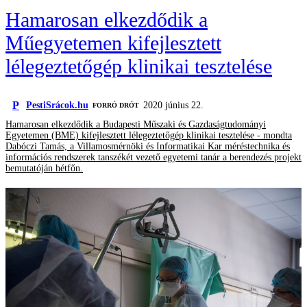
Hamarosan elkezdődik a
Műegyetemen kifejlesztett
lélegeztetőgép klinikai tesztelése
P
PestiSrácok.hu
2020 június 22.
FORRÓ DRÓT
Hamarosan elkezdődik a Budapesti Műszaki és Gazdaságtudományi
Egyetemen (BME) kifejlesztett lélegeztetőgép klinikai tesztelése - mondta
Dabóczi Tamás, a Villamosmérnöki és Informatikai Kar méréstechnika és
információs rendszerek tanszékét vezető egyetemi tanár a berendezés projekt
bemutatóján hétfőn.