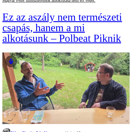
Magyar Péter miniszterelnök ámokfutása nem ért véget.
Ez az aszály nem természeti
csapás, hanem a mi
alkotásunk – Polbeat Piknik