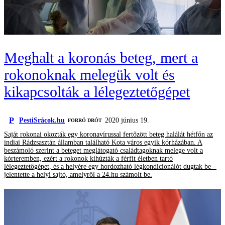
Meghalt a koronás beteg, mert a
rokonoknak melegük volt és
kikapcsolták a lélegeztetőgépet
P
PestiSrácok.hu
2020 június 19.
FORRÓ DRÓT
Saját rokonai okozták egy koronavírussal fertőzött beteg halálát hétfőn az
indiai Rádzsasztán államban található Kota város egyik kórházában. A
beszámoló szerint a beteget meglátogató családtagoknak melege volt a
kórteremben, ezért a rokonok kihúzták a férfit életben tartó
lélegeztetőgépet, és a helyére egy hordozható légkondicionálót dugtak be –
jelentette a helyi sajtó, amelyről a 24.hu számolt be.