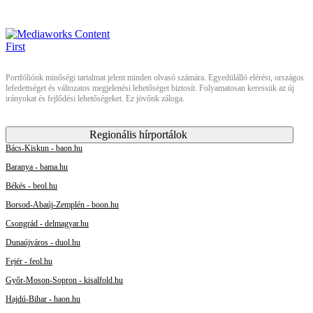
Portfóliónk minőségi tartalmat jelent minden olvasó számára. Egyedülálló elérést, országos
lefedettséget és változatos megjelenési lehetőséget biztosít. Folyamatosan keressük az új
irányokat és fejlődési lehetőségeket. Ez jövőnk záloga.
Regionális hírportálok
Bács-Kiskun - baon.hu
Baranya - bama.hu
Békés - beol.hu
Borsod-Abaúj-Zemplén - boon.hu
Csongrád - delmagyar.hu
Dunaújváros - duol.hu
Fejér - feol.hu
Győr-Moson-Sopron - kisalfold.hu
Hajdú-Bihar - haon.hu