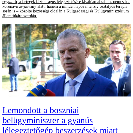
egyszerű, a betegek biztonságos lélegeztetésére kiválóan alkalmas nemcsak a
koronavírus-járvány alatt, hanem a mindennapos intenzív osztályos terápia
során is – közölte közösségi oldalán a Külgazdasági és Külügyminisztérium
államtitkára szerdán.
Lemondott a boszniai
belügyminiszter a gyanús
lélegeztetőgép beszerzések miatt