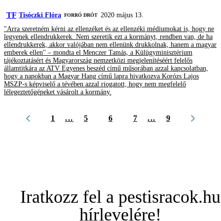
TF
Tisóczki Flóra
2020 május 13.
FORRÓ DRÓT
"Arra szeretném kérni az ellenzéket és az ellenzéki médiumokat is, hogy ne
legyenek ellendrukkerek. Nem szeretik ezt a kormányt, rendben van, de ha
ellendrukkerek, akkor valójában nem ellenünk drukkolnak, hanem a magyar
emberek ellen" – mondta el Menczer Tamás, a Külügyminisztérium
tájékoztatásért és Magyarország nemzetközi megjelenítéséért felelős
államtitkára az ATV Egyenes beszéd című műsorában azzal kapcsolatban,
hogy a napokban a Magyar Hang című lapra hivatkozva Korózs Lajos
MSZP-s képviselő a tévében azzal riogatott, hogy nem megfelelő
lélegeztetőgépeket vásárolt a kormány.
1
...
5
6
7
...
9
Iratkozz fel a pestisracok.hu
hírlevelére!