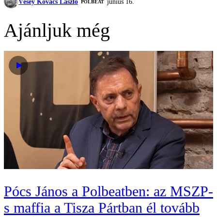
Vésey Kovács László
június 16.
‎POLBEAT
Ajánljuk még
Pócs János a Polbeatben: az MSZP-
s maffia a Tisza Pártban él tovább