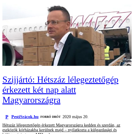
Szijjártó: Hétszáz lélegeztetőgép
érkezett két nap alatt
Magyarországra
P
PestiSrácok.hu
2020 május 20.
FORRÓ DRÓT
Hétszáz lélegeztetőgép érkezett Magyarországra kedden és szerdán, az
eszközök kórházakba kerülnek majd – nyilatkozta a külgazdasági és