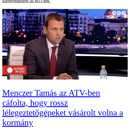
külügyminiszter az MTI-nek.
Menczer Tamás az ATV-ben
cáfolta, hogy rossz
lélegeztetőgépeket vásárolt volna a
kormány