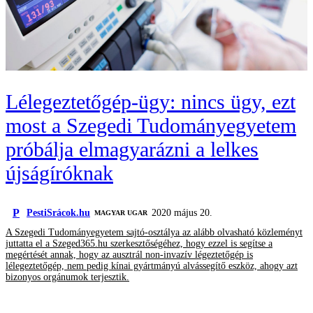
Lélegeztetőgép-ügy: nincs ügy, ezt
most a Szegedi Tudományegyetem
próbálja elmagyarázni a lelkes
újságíróknak
P
PestiSrácok.hu
2020 május 20.
MAGYAR UGAR
A Szegedi Tudományegyetem sajtó-osztálya az alább olvasható közleményt
juttatta el a Szeged365.hu szerkesztőségéhez, hogy ezzel is segítse a
megértését annak, hogy az ausztrál non-invazív légeztetőgép is
lélegeztetőgép, nem pedig kínai gyártmányú alvássegítő eszköz, ahogy azt
bizonyos orgánumok terjesztik.