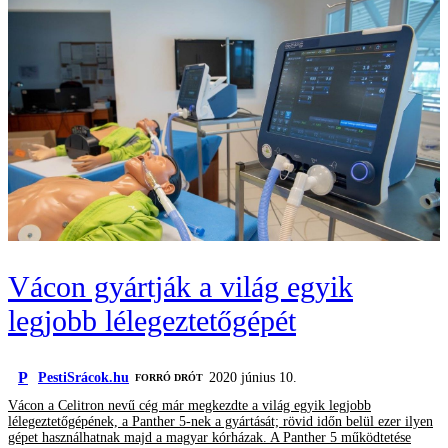
Vácon gyártják a világ egyik
legjobb lélegeztetőgépét
P
PestiSrácok.hu
2020 június 10.
FORRÓ DRÓT
Vácon a Celitron nevű cég már megkezdte a világ egyik legjobb
lélegeztetőgépének, a Panther 5-nek a gyártását; rövid időn belül ezer ilyen
gépet használhatnak majd a magyar kórházak. A Panther 5 működtetése