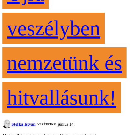
veszélyben
nemzetünk és
hitvallásunk!
Stefka István
június 14.
VEZÉRCIKK