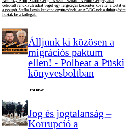
Ambrózy Áron, Szabó Gergő és Szalai Szilárd. A Huth Gergely által
celebrált rendkívüli adást végül egy fergeteges köszöntés követte, a tortát és
a pezsgőt Stefka István kedvenc együttesének, az AC/DC-nek a dübörgésére
hozták be a kollégák.
Álljunk ki közösen a
migrációs paktum
ellen! - Polbeat a Püski
könyvesboltban
‎POLBEAT
Jog és jogtalanság –
Korrupció a