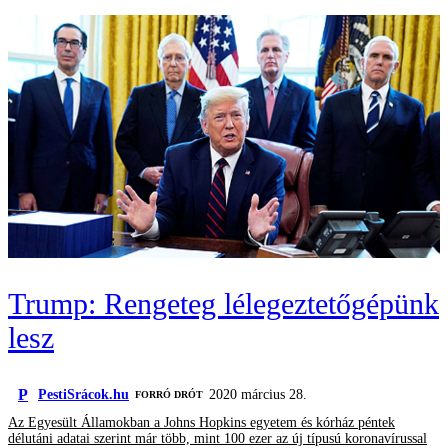
Trump: Rengeteg lélegeztetőgépünk
lesz
P
PestiSrácok.hu
2020 március 28.
FORRÓ DRÓT
Az Egyesült Államokban a Johns Hopkins egyetem és kórház péntek
délutáni adatai szerint már több, mint 100 ezer az új típusú koronavírussal