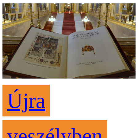
Újra
veszélyben