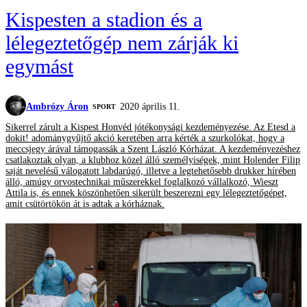
Kispesten a stadion és a
lélegeztetőgép nem zárják ki
egymást
Ambrózy Áron
2020 április 11.
SPORT
Sikerrel zárult a Kispest Honvéd jótékonysági kezdeményezése. Az Etesd a
dokit! adománygyűjtő akció keretében arra kérték a szurkolókat, hogy a
meccsjegy árával támogassák a Szent László Kórházat. A kezdeményezéshez
csatlakoztak olyan, a klubhoz közel álló személyiségek, mint Holender Filip
saját nevelésű válogatott labdarúgó, illetve a legtehetősebb drukker hírében
álló, amúgy orvostechnikai műszerekkel foglalkozó vállalkozó, Wieszt
Attila is, és ennek köszönhetően sikerült beszerezni egy lélegeztetőgépet,
amit csütörtökön át is adtak a kórháznak.