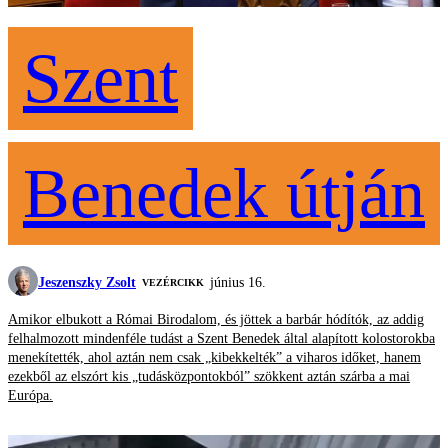
Szent
Benedek útján
Jeszenszky Zsolt
június 16.
VEZÉRCIKK
Amikor elbukott a Római Birodalom, és jöttek a barbár hódítók, az addig
felhalmozott mindenféle tudást a Szent Benedek által alapított kolostorokba
menekítették, ahol aztán nem csak „kibekkelték” a viharos időket, hanem
ezekből az elszórt kis „tudásközpontokból” szökkent aztán szárba a mai
Európa.