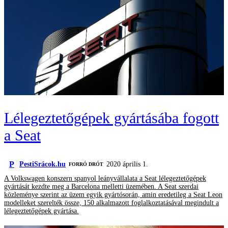
Lélegeztetőgépek gyártásába fogott
a Seat
P
PestiSrácok.hu
2020 április 1.
FORRÓ DRÓT
A Volkswagen konszern spanyol leányvállalata a Seat lélegeztetőgépek
gyártását kezdte meg a Barcelona melletti üzemében. A Seat szerdai
közleménye szerint az üzem egyik gyártósorán, amin eredetileg a Seat Leon
modelleket szerelték össze, 150 alkalmazott foglalkoztatásával megindult a
lélegeztetőgépek gyártása.