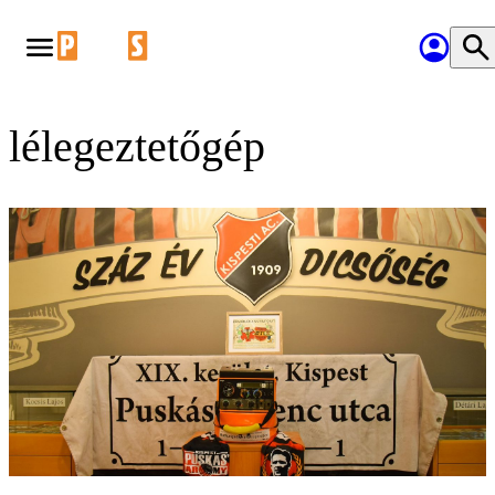
lélegeztetőgép