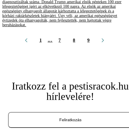
diagnosztizáltak száma. Donald Trump amerikai elnök pénteken 100 ezer
lélegeztetőgépet ígért az elkövetkező 100 napra. Az elnök az amerikai
egészségügy elhanyagolt állapotát kárhoztatta a lélegeztetőgépek és a
kórházi raktárkészletek hiányáért. Úgy véli, az amerikai egészségügyet
évtizedek óta elhanyagolták, nem fejlesztették, nem hajtottak végre
beruházásokat.
1
...
7
8
9
Iratkozz fel a pestisracok.hu
hírlevelére!
Feliratkozás