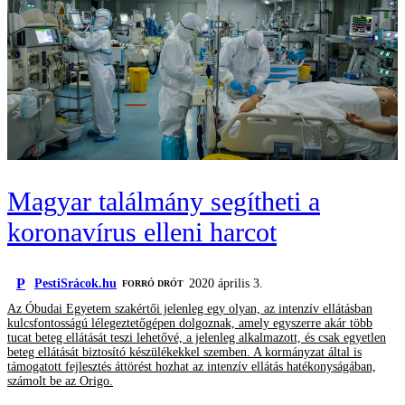
Magyar találmány segítheti a
koronavírus elleni harcot
P
PestiSrácok.hu
2020 április 3.
FORRÓ DRÓT
Az Óbudai Egyetem szakértői jelenleg egy olyan, az intenzív ellátásban
kulcsfontosságú lélegeztetőgépen dolgoznak, amely egyszerre akár több
tucat beteg ellátását teszi lehetővé, a jelenleg alkalmazott, és csak egyetlen
beteg ellátását biztosító készülékekkel szemben. A kormányzat által is
támogatott fejlesztés áttörést hozhat az intenzív ellátás hatékonyságában,
számolt be az Origo.