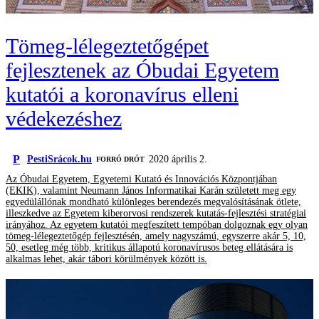
Tömeg-lélegeztetőgépet
fejlesztenek az Óbudai Egyetem
kutatói a koronavírus elleni
védekezéshez
P
PestiSrácok.hu
2020 április 2.
FORRÓ DRÓT
Az Óbudai Egyetem, Egyetemi Kutató és Innovációs Központjában
(EKIK), valamint Neumann János Informatikai Karán született meg egy
egyedülállónak mondható különleges berendezés megvalósításának ötlete,
illeszkedve az Egyetem kiberorvosi rendszerek kutatás-fejlesztési stratégiai
irányához. Az egyetem kutatói megfeszített tempóban dolgoznak egy olyan
tömeg-lélegeztetőgép fejlesztésén, amely nagyszámú, egyszerre akár 5, 10,
50, esetleg még több, kritikus állapotú koronavírusos beteg ellátására is
alkalmas lehet, akár tábori körülmények között is.