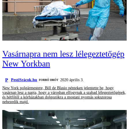
Vasárnapra nem lesz lélegeztetőgép
New Yorkban
P
PestiSrácok.hu
2020 április 3.
FORRÓ DRÓT
New York polgármestere, Bill de Blasio pénteken jelentette be, hogy
vasárnap lesz a napja, hogy a városban elfogynak a szabad lélegeztetőgépek,
és hétfőtől a kórházakban dolgozókra a mostani nyomás sokszorosa
nehezedik majd.