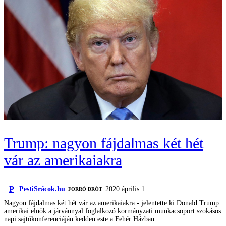
Trump: nagyon fájdalmas két hét
vár az amerikaiakra
P
PestiSrácok.hu
2020 április 1.
FORRÓ DRÓT
Nagyon fájdalmas két hét vár az amerikaiakra - jelentette ki Donald Trump
amerikai elnök a járvánnyal foglalkozó kormányzati munkacsoport szokásos
napi sajtókonferenciáján kedden este a Fehér Házban.