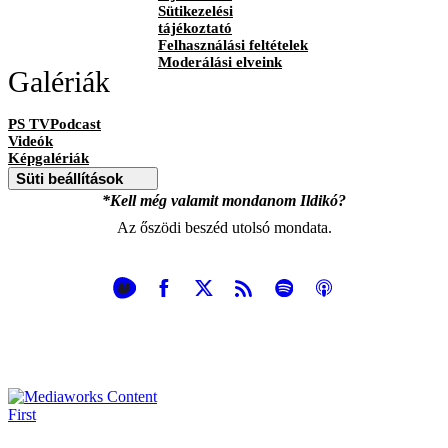
Sütikezelési
tájékoztató
Felhasználási feltételek
Moderálási elveink
Galériák
PS TVPodcast
Videók
Képgalériák
Süti beállítások
*Kell még valamit mondanom Ildikó?
Az őszödi beszéd utolsó mondata.