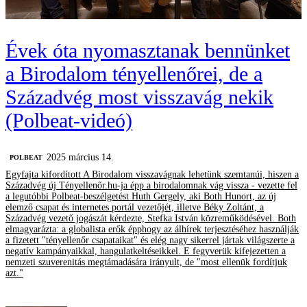
Évek óta nyomasztanak bennünket
a Birodalom tényellenőrei, de a
Századvég most visszavág nekik
(Polbeat-videó)
2025 március 14.
‎POLBEAT
Egyfajta kifordított A Birodalom visszavágnak lehetünk szemtanúi, hiszen a
Századvég új Tényellenőr.hu-ja épp a birodalomnak vág vissza - vezette fel
a legutóbbi Polbeat-beszélgetést Huth Gergely, aki Both Hunort, az új
elemző csapat és internetes portál vezetőjét, illetve Béky Zoltánt, a
Századvég vezető jogászát kérdezte, Stefka István közreműködésével. Both
elmagyarázta: a globalista erők épphogy az álhírek terjesztéséhez használják
a fizetett "tényellenőr csapataikat" és elég nagy sikerrel jártak világszerte a
negatív kampányaikkal, hangulatkeltéseikkel. E fegyverük kifejezetten a
nemzeti szuverenitás megtámadására irányult, de "most ellenük fordítjuk
azt."