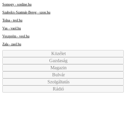
Somogy - sonline.hu
Szabolcs-Szatmár-Bereg - szon.hu
Tolna - teol.hu
Vas - vaol.hu
Veszprém - veol.hu
Zala - zaol.hu
Közélet
Gazdaság
Magazin
Bulvár
Szolgáltatás
Rádió