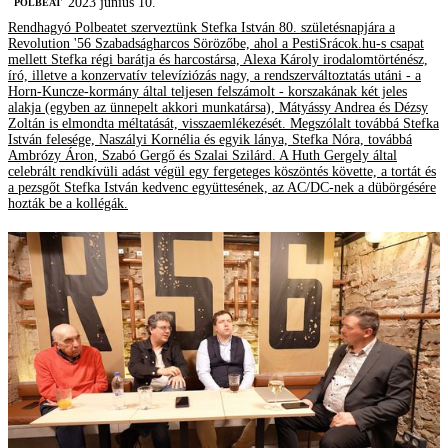
2023 június 10.
‎POLBEAT
Rendhagyó Polbeatet szerveztünk Stefka István 80. születésnapjára a
Revolution '56 Szabadságharcos Sörözőbe, ahol a PestiSrácok.hu-s csapat
mellett Stefka régi barátja és harcostársa, Alexa Károly irodalomtörténész,
író, illetve a konzervatív televíziózás nagy, a rendszerváltoztatás utáni - a
Horn-Kuncze-kormány által teljesen felszámolt - korszakának két jeles
alakja (egyben az ünnepelt akkori munkatársa), Mátyássy Andrea és Dézsy
Zoltán is elmondta méltatását, visszaemlékezését. Megszólalt továbbá Stefka
István felesége, Naszályi Kornélia és egyik lánya, Stefka Nóra, továbbá
Ambrózy Áron, Szabó Gergő és Szalai Szilárd. A Huth Gergely által
celebrált rendkívüli adást végül egy fergeteges köszöntés követte, a tortát és
a pezsgőt Stefka István kedvenc együttesének, az AC/DC-nek a dübörgésére
hozták be a kollégák.