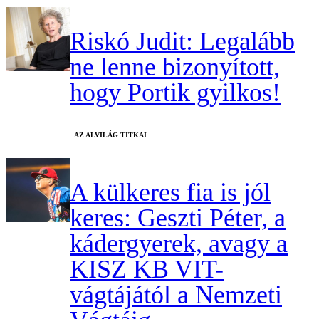
Riskó Judit: Legalább
ne lenne bizonyított,
hogy Portik gyilkos!
AZ ALVILÁG TITKAI
A külkeres fia is jól
keres: Geszti Péter, a
kádergyerek, avagy a
KISZ KB VIT-
vágtájától a Nemzeti