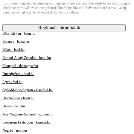
Portfóliónk minőségi tartalmat jelent minden olvasó számára. Egyedülálló elérést, országos
lefedettséget és változatos megjelenési lehetőséget biztosít. Folyamatosan keressük az új
irányokat és fejlődési lehetőségeket. Ez jövőnk záloga.
Regionális hírportálok
Bács-Kiskun - baon.hu
Baranya - bama.hu
Békés - beol.hu
Borsod-Abaúj-Zemplén - boon.hu
Csongrád - delmagyar.hu
Dunaújváros - duol.hu
Fejér - feol.hu
Győr-Moson-Sopron - kisalfold.hu
Hajdú-Bihar - haon.hu
Heves - heol.hu
Jász-Nagykun-Szolnok - szoljon.hu
Komárom-Esztergom - kemma.hu
Nógrád - nool.hu