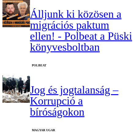
Álljunk ki közösen a
migrációs paktum
ellen! - Polbeat a Püski
könyvesboltban
‎POLBEAT
Jog és jogtalanság –
Korrupció a
bíróságokon
MAGYAR UGAR