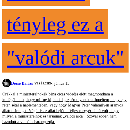
tényleg ez a
"valódi arcuk"
Dezse Balázs
június 15.
VEZÉRCIKK
Órákkal a miniszterelnökék béna cicás videója előtt megmondtam a
kollégáimnak, hogy mi fog kijönni. Igaz, én olyanokra tippeltem, hogy egy
réten sétál a naplementében, vagy hogy Magyar Péter valamilyen aranyos
állatot simogat. Végül is az állat bejött. Teljesen egyértelmű volt, hogy
milyen a miniszterelnök és társainak „valódi arca”. Szóval ebben nem
hazudott a videó beharangozója.