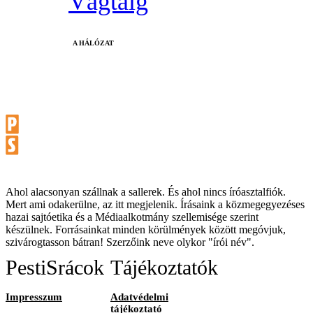
Vágtáig
A HÁLÓZAT
Ahol alacsonyan szállnak a sallerek. És ahol nincs íróasztalfiók.
Mert ami odakerülne, az itt megjelenik. Írásaink a közmegegyezéses
hazai sajtóetika és a Médiaalkotmány szellemisége szerint
készülnek. Forrásainkat minden körülmények között megóvjuk,
szivárogtasson bátran! Szerzőink neve olykor "írói név".
PestiSrácok
Tájékoztatók
Impresszum
Adatvédelmi
tájékoztató