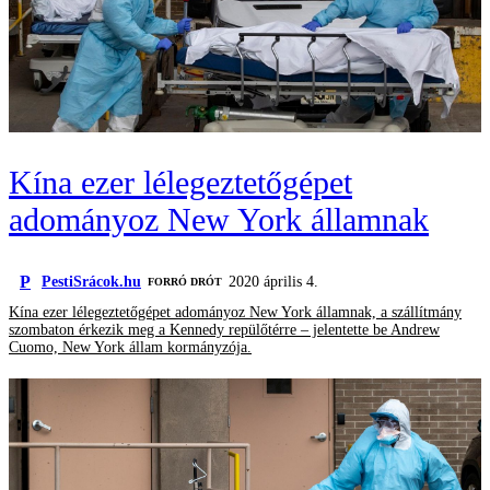
Kína ezer lélegeztetőgépet
adományoz New York államnak
P
PestiSrácok.hu
2020 április 4.
FORRÓ DRÓT
Kína ezer lélegeztetőgépet adományoz New York államnak, a szállítmány
szombaton érkezik meg a Kennedy repülőtérre – jelentette be Andrew
Cuomo, New York állam kormányzója.