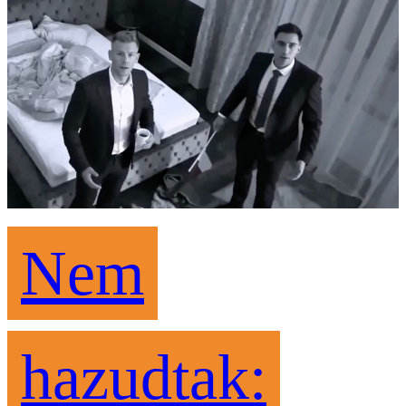
Nem
hazudtak: