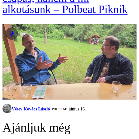
alkotásunk – Polbeat Piknik
Vésey Kovács László
június 16.
‎POLBEAT
Ajánljuk még