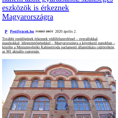
eszközök is érkeznek
Magyarországra
P
PestiSrácok.hu
2020 április 2.
FORRÓ DRÓT
További repülőgépek érkeznek védőfelszereléssel – overallokkal,
maszkokkal, lélegeztetőgépekkel – Magyarországra a következő napokban –
közölte a Miniszterelnöki Kabinetiroda parlamenti államtitkára csütörtökön,
az M1 aktuális csatornán.