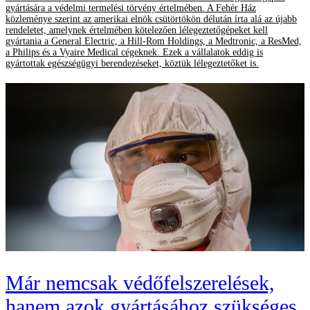
gyártására a védelmi termelési törvény értelmében. A Fehér Ház
közleménye szerint az amerikai elnök csütörtökön délután írta alá az újabb
rendeletet, amelynek értelmében kötelezően lélegeztetőgépeket kell
gyártania a General Electric, a Hill-Rom Holdings, a Medtronic, a ResMed,
a Philips és a Vyaire Medical cégeknek. Ezek a vállalatok eddig is
gyártottak egészségügyi berendezéseket, köztük lélegeztetőket is.
Már nemcsak védőfelszerelések,
hanem azok gyártásához szükséges