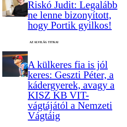
Riskó Judit: Legalább
ne lenne bizonyított,
hogy Portik gyilkos!
AZ ALVILÁG TITKAI
A külkeres fia is jól
keres: Geszti Péter, a
kádergyerek, avagy a
KISZ KB VIT-
vágtájától a Nemzeti
Vágtáig