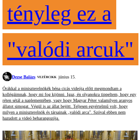
tényleg ez a
"valódi arcuk"
Dezse Balázs
június 15.
VEZÉRCIKK
Órákkal a miniszterelnökék béna cicás videója előtt megmondtam a
kollégáimnak, hogy mi fog kijönni. Igaz, én olyanokra tippeltem, hogy egy
réten sétál a naplementében, vagy hogy Magyar Péter valamilyen aranyos
állatot simogat. Végül is az állat bejött. Teljesen egyértelmű volt, hogy
milyen a miniszterelnök és társainak „valódi arca”. Szóval ebben nem
hazudott a videó beharangozója.