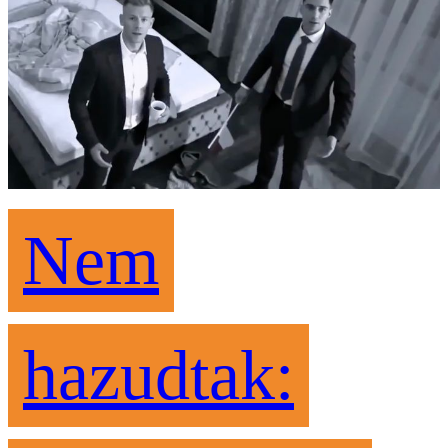
Nem
hazudtak: