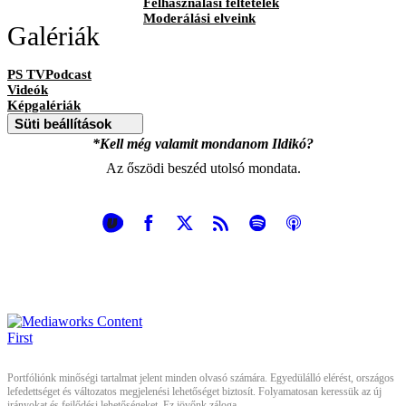
Felhasználási feltételek
Moderálási elveink
Galériák
PS TVPodcast
Videók
Képgalériák
Süti beállítások
*Kell még valamit mondanom Ildikó?
Az őszödi beszéd utolsó mondata.
Portfóliónk minőségi tartalmat jelent minden olvasó számára. Egyedülálló elérést, országos
lefedettséget és változatos megjelenési lehetőséget biztosít. Folyamatosan keressük az új
irányokat és fejlődési lehetőségeket. Ez jövőnk záloga.