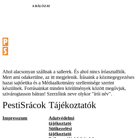
A HÁLÓZAT
Ahol alacsonyan szállnak a sallerek. És ahol nincs íróasztalfiók.
Mert ami odakerülne, az itt megjelenik. Írásaink a közmegegyezéses
hazai sajtóetika és a Médiaalkotmány szellemisége szerint
készülnek. Forrásainkat minden körülmények között megóvjuk,
szivárogtasson bátran! Szerzőink neve olykor "írói név".
PestiSrácok
Tájékoztatók
Impresszum
Adatvédelmi
tájékoztató
Sütikezelési
tájékoztató