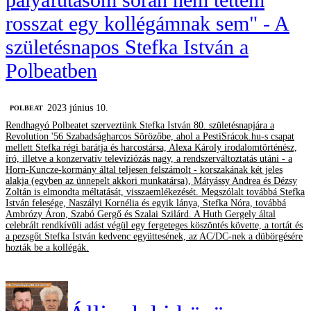
rosszat egy kollégámnak sem" - A
születésnapos Stefka István a
Polbeatben
2023 június 10.
‎POLBEAT
Rendhagyó Polbeatet szerveztünk Stefka István 80. születésnapjára a
Revolution '56 Szabadságharcos Sörözőbe, ahol a PestiSrácok.hu-s csapat
mellett Stefka régi barátja és harcostársa, Alexa Károly irodalomtörténész,
író, illetve a konzervatív televíziózás nagy, a rendszerváltoztatás utáni - a
Horn-Kuncze-kormány által teljesen felszámolt - korszakának két jeles
alakja (egyben az ünnepelt akkori munkatársa), Mátyássy Andrea és Dézsy
Zoltán is elmondta méltatását, visszaemlékezését. Megszólalt továbbá Stefka
István felesége, Naszályi Kornélia és egyik lánya, Stefka Nóra, továbbá
Ambrózy Áron, Szabó Gergő és Szalai Szilárd. A Huth Gergely által
celebrált rendkívüli adást végül egy fergeteges köszöntés követte, a tortát és
a pezsgőt Stefka István kedvenc együttesének, az AC/DC-nek a dübörgésére
hozták be a kollégák.