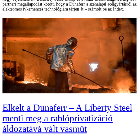
partneri megállapodást kötött, hogy a Dunaferr a szénalapú acélgyártásról az
elektromos ívkemencés technológiára térjen át – számolt be az Index.
Elkelt a Dunaferr – A Liberty Steel
menti meg a rablóprivatizáció
áldozatává vált vasműt