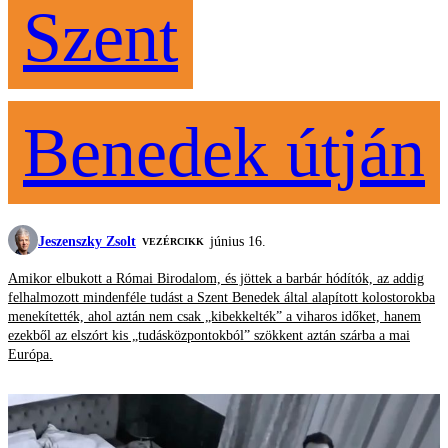
Szent
Benedek útján
Jeszenszky Zsolt
június 16.
VEZÉRCIKK
Amikor elbukott a Római Birodalom, és jöttek a barbár hódítók, az addig
felhalmozott mindenféle tudást a Szent Benedek által alapított kolostorokba
menekítették, ahol aztán nem csak „kibekkelték” a viharos időket, hanem
ezekből az elszórt kis „tudásközpontokból” szökkent aztán szárba a mai
Európa.