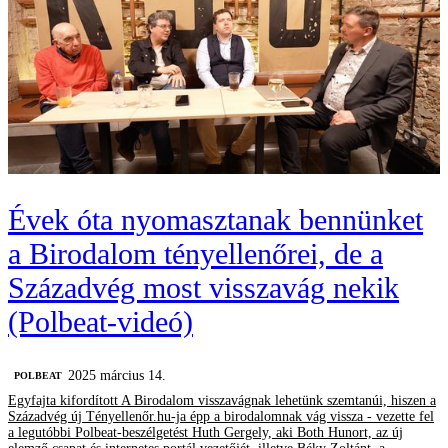
Évek óta nyomasztanak bennünket
a Birodalom tényellenőrei, de a
Századvég most visszavág nekik
(Polbeat-videó)
2025 március 14.
‎POLBEAT
Egyfajta kifordított A Birodalom visszavágnak lehetünk szemtanúi, hiszen a
Századvég új Tényellenőr.hu-ja épp a birodalomnak vág vissza - vezette fel
a legutóbbi Polbeat-beszélgetést Huth Gergely, aki Both Hunort, az új