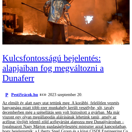
Kulcsfontosságú bejelentés:
alapjaiban fog megváltozni a
Dunaferr
P
PestiSrácok.hu
2023 szeptember 20.
ECO
Az elmúlt év alatt nagy utat tettünk meg. A korábbi, felelőtlen vezetés
hanyagsága miatt több ezer munkahely került veszélybe, sőt, tavaly
decemberben még a szénellátás sem volt biztosított a gyárban. Ma már
viszont egy olyan megállapodás aláírásának lehetünk tanúi, amely az
acélipar jövőjét jelentő zöld acélgyártást alapozza meg Dunaújvárosban –
fogalmazott Nagy Márton gazdaságfejlesztési miniszter azzal kapcsolatban,
hogy bejelentették: a Liberty Steel Group és a kínai CISDI Engineering Co.