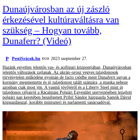
Dunaújvárosban az új zászló
érkezésével kultúraváltásra van
szükség – Hogyan tovább,
Dunaferr? (Videó)
P
PestiSrácok.hu
2023 szeptember 27.
ECO
Hazánk egyetlen jelentős vas- és acélipari központjában, Dunaújvárosban
jelentős változások zajlanak. Az ukrán–orosz vegyes tulajdonosok
törvénytelen működése nyomán de facto csődbe ment Dunaferrt ugyan a
kormány megmentette és új tulajdonost talált számára, a munka neheze
azonban csak most jön. A vasmű jövőjéről és a Liberty Steel mint új
tulajdonos céljairól a Rácalmási Polgári Egyesület szervezésében lezajlott
polgári nap keretében beszélgetett Pribil Sándor házigazda Samók Dávid
közgazdásszal, korábbi miniszteri és parlamenti tanácsadóval.