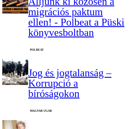
Álljunk ki közösen a
migrációs paktum
ellen! - Polbeat a Püski
könyvesboltban
‎POLBEAT
Jog és jogtalanság –
Korrupció a
bíróságokon
MAGYAR UGAR