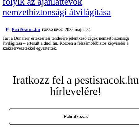
folyik az ajánlattevők
nemzetbiztonsági átvilágítása
P
PestiSrácok.hu
2023 május 24.
FORRÓ DRÓT
Tart a Dunaferr értékesítési tenderére jelentkező cégek nemzetbiztonsági
átvilágítása – értesült a duol.hu. Közben a felszámolóbiztos képviselői a
szakszervezetekkel egyeztettek.
Iratkozz fel a pestisracok.hu
hírlevelére!
Feliratkozás