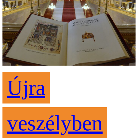
Újra
veszélyben