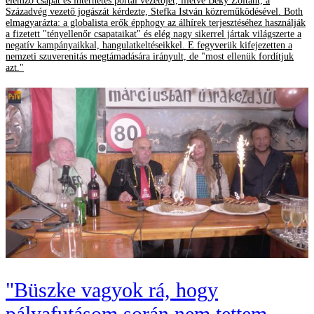
elemző csapat és internetes portál vezetőjét, illetve Béky Zoltánt, a
Századvég vezető jogászát kérdezte, Stefka István közreműködésével. Both
elmagyarázta: a globalista erők épphogy az álhírek terjesztéséhez használják
a fizetett "tényellenőr csapataikat" és elég nagy sikerrel jártak világszerte a
negatív kampányaikkal, hangulatkeltéseikkel. E fegyverük kifejezetten a
nemzeti szuverenitás megtámadására irányult, de "most ellenük fordítjuk
azt."
"Büszke vagyok rá, hogy
pályafutásom során nem tettem