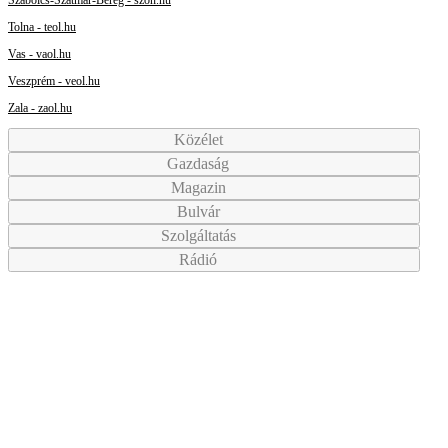
Szabolcs-Szatmár-Bereg - szon.hu
Tolna - teol.hu
Vas - vaol.hu
Veszprém - veol.hu
Zala - zaol.hu
Közélet
Gazdaság
Magazin
Bulvár
Szolgáltatás
Rádió