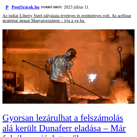
P
PestiSrácok.hu
2023 július 11.
FORRÓ DRÓT
Az indiai Liberty Steel pályázata érvényes és eredményes volt. Az acélipar
stratégiai ágazat Magyarországon – írja a vg.hu.
Gyorsan lezárulhat a felszámolás
alá került Dunaferr eladása – Már