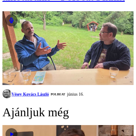
Vésey Kovács László
június 16.
‎POLBEAT
Ajánljuk még