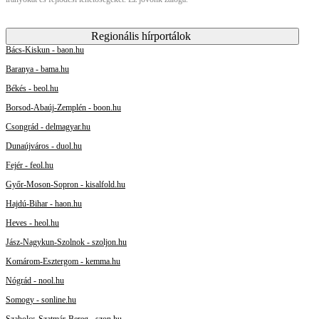
Regionális hírportálok
Bács-Kiskun - baon.hu
Baranya - bama.hu
Békés - beol.hu
Borsod-Abaúj-Zemplén - boon.hu
Csongrád - delmagyar.hu
Dunaújváros - duol.hu
Fejér - feol.hu
Győr-Moson-Sopron - kisalfold.hu
Hajdú-Bihar - haon.hu
Heves - heol.hu
Jász-Nagykun-Szolnok - szoljon.hu
Komárom-Esztergom - kemma.hu
Nógrád - nool.hu
Somogy - sonline.hu