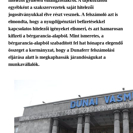
hitelezői gyűlésen elhangzottakról. A tájékoztatón
egyébként a szakszervezetek saját hitelezői
jogosítványukkal élve részt vesznek. A felszámoló azt is
elmondta, hogy a nyugdíjpénztári befizetésekkel
kapcsolatos hitelezői igényeket elismeri, és azt hamarosan
kifizeti a bérgarancia-alapból. Mint ismeretes, a
bérgarancia-alapból szabadított fel hat hónapra elegendő
összeget a kormányzat, hogy a Dunaferr felszámolási
eljárása alatt is megkaphassák járandóságukat a
munkavállalók.