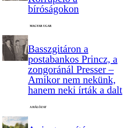
bíróságokon
MAGYAR UGAR
Basszgitáron a
postabankos Princz, a
zongoránál Presser –
Amikor nem nekünk,
hanem neki írták a dalt
A HÁLÓZAT