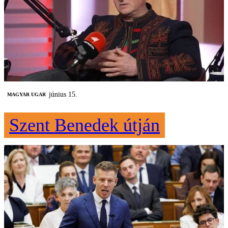
június 15.
MAGYAR UGAR
Szent Benedek útján