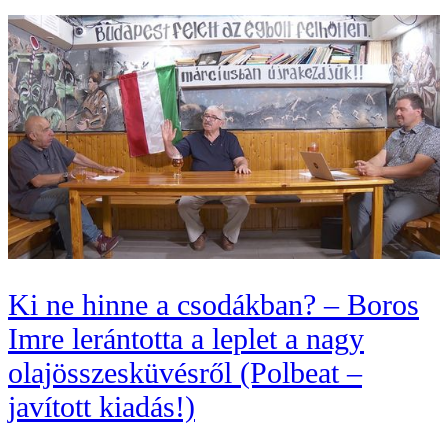
Ki ne hinne a csodákban? – Boros
Imre lerántotta a leplet a nagy
olajösszesküvésről (Polbeat –
javított kiadás!)