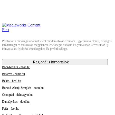
Portfóliónk minőségi tartalmat jelent minden olvasó számára. Egyedülálló elérést, országos
lefedettséget és változatos megjelenési lehetőséget biztosít. Folyamatosan keressük az új
irányokat és fejlődési lehetőségeket. Ez jövőnk záloga.
Regionális hírportálok
Bács-Kiskun - baon.hu
Baranya - bama.hu
Békés - beol.hu
Borsod-Abaúj-Zemplén - boon.hu
Csongrád - delmagyar.hu
Dunaújváros - duol.hu
Fejér - feol.hu