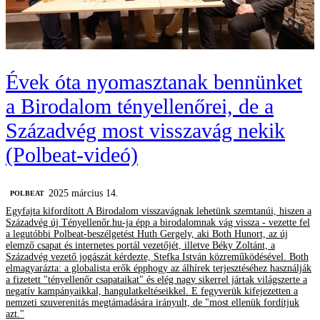
Évek óta nyomasztanak bennünket
a Birodalom tényellenőrei, de a
Századvég most visszavág nekik
(Polbeat-videó)
2025 március 14.
‎POLBEAT
Egyfajta kifordított A Birodalom visszavágnak lehetünk szemtanúi, hiszen a
Századvég új Tényellenőr.hu-ja épp a birodalomnak vág vissza - vezette fel
a legutóbbi Polbeat-beszélgetést Huth Gergely, aki Both Hunort, az új
elemző csapat és internetes portál vezetőjét, illetve Béky Zoltánt, a
Századvég vezető jogászát kérdezte, Stefka István közreműködésével. Both
elmagyarázta: a globalista erők épphogy az álhírek terjesztéséhez használják
a fizetett "tényellenőr csapataikat" és elég nagy sikerrel jártak világszerte a
negatív kampányaikkal, hangulatkeltéseikkel. E fegyverük kifejezetten a
nemzeti szuverenitás megtámadására irányult, de "most ellenük fordítjuk
azt."