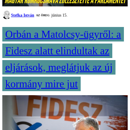
Stefka István
június 15.
AZ ÖREG
Orbán a Matolcsy-ügyről: a
Fidesz alatt elindultak az
eljárások, meglátjuk az új
kormány mire jut