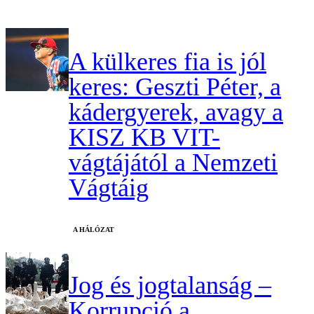
A külkeres fia is jól
keres: Geszti Péter, a
kádergyerek, avagy a
KISZ KB VIT-
vágtájától a Nemzeti
Vágtáig
A HÁLÓZAT
Jog és jogtalanság –
Korrupció a