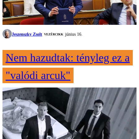
Jeszenszky Zsolt
június 16.
VEZÉRCIKK
Nem hazudtak: tényleg ez a
"valódi arcuk"