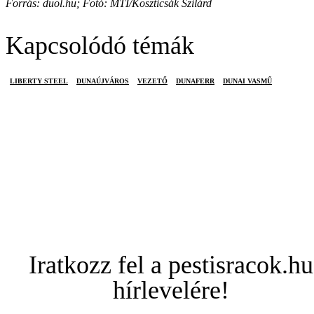
Forrás: duol.hu; Fotó: MTI/Koszticsák Szilárd
Kapcsolódó témák
LIBERTY STEEL
DUNAÚJVÁROS
VEZETŐ
DUNAFERR
DUNAI VASMŰ
Iratkozz fel a pestisracok.hu
hírlevelére!