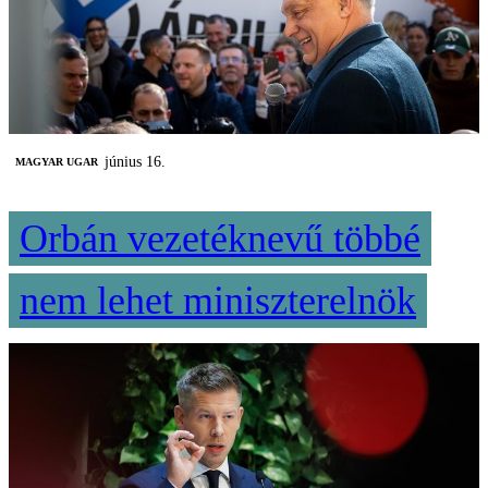
június 16.
MAGYAR UGAR
Orbán vezetéknevű többé
nem lehet miniszterelnök