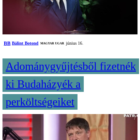
BB
Bálint Botond
június 16.
MAGYAR UGAR
Adománygyűjtésből fizetnék
ki Budaházyék a
perköltségeiket