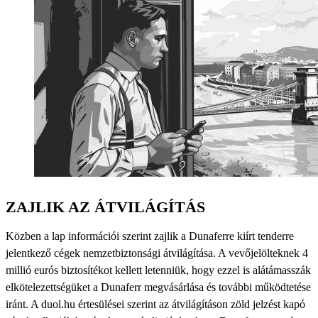
ZAJLIK AZ ÁTVILÁGÍTÁS
Közben a lap információi szerint zajlik a Dunaferre kiírt tenderre
jelentkező cégek nemzetbiztonsági átvilágítása. A vevőjelölteknek 4
millió eurós biztosítékot kellett letenniük, hogy ezzel is alátámasszák
elkötelezettségüket a Dunaferr megvásárlása és további működtetése
iránt. A duol.hu értesülései szerint az átvilágításon zöld jelzést kapó