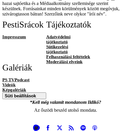
hazai sajtóetika és a Médiaalkotmány szellemisége szerint
készülnek. Forrásainkat minden körülmények között megóvjuk,
szivárogtasson bátran! Szerzőink neve olykor "írói név".
PestiSrácok
Tájékoztatók
Impresszum
Adatvédelmi
tájékoztató
Sütikezelési
tájékoztató
Felhasználási feltételek
Moderálási elveink
Galériák
PS TVPodcast
Videók
Képgalériák
Süti beállítások
*Kell még valamit mondanom Ildikó?
Az őszödi beszéd utolsó mondata.