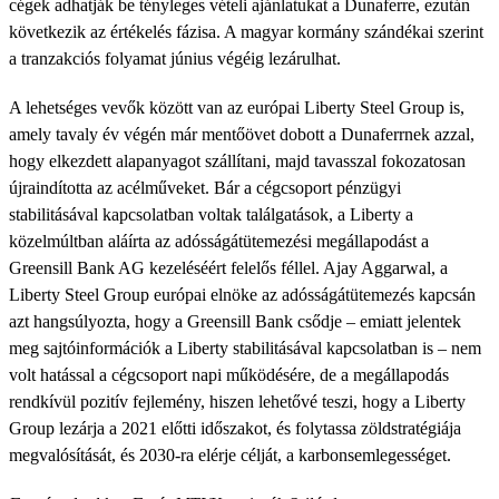
cégek adhatják be tényleges vételi ajánlatukat a Dunaferre, ezután
következik az értékelés fázisa. A magyar kormány szándékai szerint
a tranzakciós folyamat június végéig lezárulhat.
A lehetséges vevők között van az európai Liberty Steel Group is,
amely tavaly év végén már mentőövet dobott a Dunaferrnek azzal,
hogy elkezdett alapanyagot szállítani, majd tavasszal fokozatosan
újraindította az acélműveket. Bár a cégcsoport pénzügyi
stabilitásával kapcsolatban voltak találgatások, a Liberty a
közelmúltban aláírta az adósságátütemezési megállapodást a
Greensill Bank AG kezeléséért felelős féllel. Ajay Aggarwal, a
Liberty Steel Group európai elnöke az adósságátütemezés kapcsán
azt hangsúlyozta, hogy a Greensill Bank csődje – emiatt jelentek
meg sajtóinformációk a Liberty stabilitásával kapcsolatban is – nem
volt hatással a cégcsoport napi működésére, de a megállapodás
rendkívül pozitív fejlemény, hiszen lehetővé teszi, hogy a Liberty
Group lezárja a 2021 előtti időszakot, és folytassa zöldstratégiája
megvalósítását, és 2030-ra elérje célját, a karbonsemlegességet.