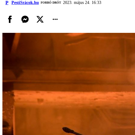
P
PestiSrácok.hu
2023. május 24. 16:33
FORRÓ DRÓT