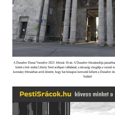
A Dunaferr Dunai Vasműve 2023. február 16-án. A Dunaferr felszámolója januárb
kötött a brit–indiai Liberty Steel acélipari vállalattal, a társaság vizsgálja a vasmű
kormány februárban arról döntött, hogy hat hónapon keresztül kifizeti a Dunaferr d
Szilárd