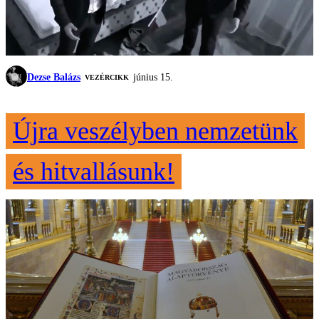
Dezse Balázs
június 15.
VEZÉRCIKK
Újra veszélyben nemzetünk
és hitvallásunk!