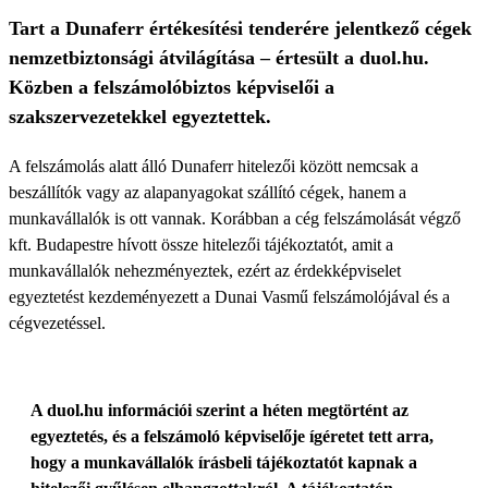
Tart a Dunaferr értékesítési tenderére jelentkező cégek
nemzetbiztonsági átvilágítása – értesült a duol.hu.
Közben a felszámolóbiztos képviselői a
szakszervezetekkel egyeztettek.
A felszámolás alatt álló Dunaferr hitelezői között nemcsak a
beszállítók vagy az alapanyagokat szállító cégek, hanem a
munkavállalók is ott vannak. Korábban a cég felszámolását végző
kft. Budapestre hívott össze hitelezői tájékoztatót, amit a
munkavállalók nehezményeztek, ezért az érdekképviselet
egyeztetést kezdeményezett a Dunai Vasmű felszámolójával és a
cégvezetéssel.
A duol.hu információi szerint a héten megtörtént az
egyeztetés, és a felszámoló képviselője ígéretet tett arra,
hogy a munkavállalók írásbeli tájékoztatót kapnak a