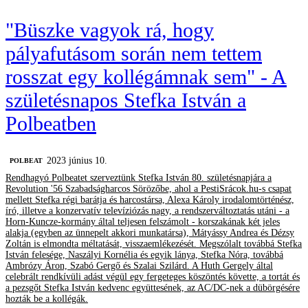
"Büszke vagyok rá, hogy
pályafutásom során nem tettem
rosszat egy kollégámnak sem" - A
születésnapos Stefka István a
Polbeatben
2023 június 10.
‎POLBEAT
Rendhagyó Polbeatet szerveztünk Stefka István 80. születésnapjára a
Revolution '56 Szabadságharcos Sörözőbe, ahol a PestiSrácok.hu-s csapat
mellett Stefka régi barátja és harcostársa, Alexa Károly irodalomtörténész,
író, illetve a konzervatív televíziózás nagy, a rendszerváltoztatás utáni - a
Horn-Kuncze-kormány által teljesen felszámolt - korszakának két jeles
alakja (egyben az ünnepelt akkori munkatársa), Mátyássy Andrea és Dézsy
Zoltán is elmondta méltatását, visszaemlékezését. Megszólalt továbbá Stefka
István felesége, Naszályi Kornélia és egyik lánya, Stefka Nóra, továbbá
Ambrózy Áron, Szabó Gergő és Szalai Szilárd. A Huth Gergely által
celebrált rendkívüli adást végül egy fergeteges köszöntés követte, a tortát és
a pezsgőt Stefka István kedvenc együttesének, az AC/DC-nek a dübörgésére
hozták be a kollégák.