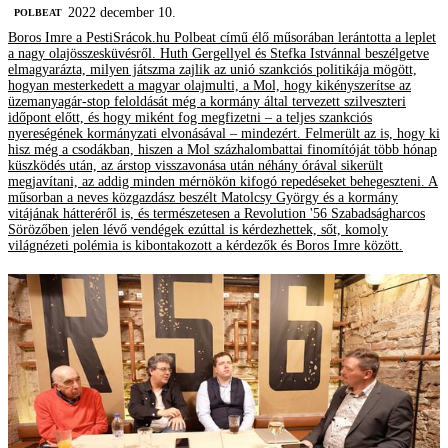
2022 december 10.
‎POLBEAT
Boros Imre a PestiSrácok.hu Polbeat című élő műsorában lerántotta a leplet
a nagy olajösszesküvésről. Huth Gergellyel és Stefka Istvánnal beszélgetve
elmagyarázta, milyen játszma zajlik az unió szankciós politikája mögött,
hogyan mesterkedett a magyar olajmulti, a Mol, hogy kikényszerítse az
üzemanyagár-stop feloldását még a kormány által tervezett szilveszteri
időpont előtt, és hogy miként fog megfizetni – a teljes szankciós
nyereségének kormányzati elvonásával – mindezért. Felmerült az is, hogy ki
hisz még a csodákban, hiszen a Mol százhalombattai finomítóját több hónap
küszködés után, az árstop visszavonása után néhány órával sikerült
megjavítani, az addig minden mérnökön kifogó repedéseket behegeszteni. A
műsorban a neves közgazdász beszélt Matolcsy György és a kormány
vitájának hátteréről is, és természetesen a Revolution '56 Szabadságharcos
Sörözőben jelen lévő vendégek ezúttal is kérdezhettek, sőt, komoly
világnézeti polémia is kibontakozott a kérdezők és Boros Imre között.