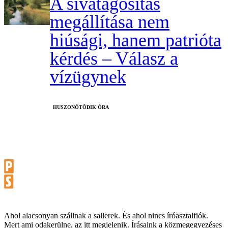
A sivatagosítás
megállítása nem
hiúsági, hanem patrióta
kérdés – Válasz a
vízügynek
HUSZONÖTÖDIK ÓRA
Ahol alacsonyan szállnak a sallerek. És ahol nincs íróasztalfiók.
Mert ami odakerülne, az itt megjelenik. Írásaink a közmegegyezéses