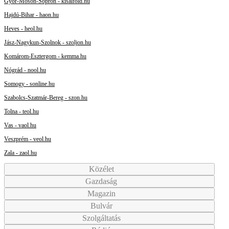
Győr-Moson-Sopron - kisalfold.hu
Hajdú-Bihar - haon.hu
Heves - heol.hu
Jász-Nagykun-Szolnok - szoljon.hu
Komárom-Esztergom - kemma.hu
Nógrád - nool.hu
Somogy - sonline.hu
Szabolcs-Szatmár-Bereg - szon.hu
Tolna - teol.hu
Vas - vaol.hu
Veszprém - veol.hu
Zala - zaol.hu
Közélet
Gazdaság
Magazin
Bulvár
Szolgáltatás