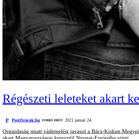
Régészeti leleteket akart k
P
PestiSrácok.hu
2021 január 24.
FORRÓ DRÓT
Orgazdaság miatt vádemelést javasol a Bács-Kiskun Megyei Ren
akart Magyarországon keresztül Nyugat-Európába vinni.