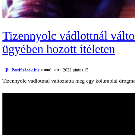
Tizennyolc vádlottnál válto
ügyében hozott ítéleten
P
PestiSrácok.hu
2022 június 15.
FORRÓ DRÓT
Tizennyolc vádlottnál változtatta meg egy kolumbiai drogmaf