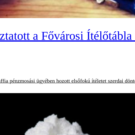
ztatott a Fővárosi Ítélőtábl
fia pénzmosási ügyében hozott elsőfokú ítéletet szerdai dönté