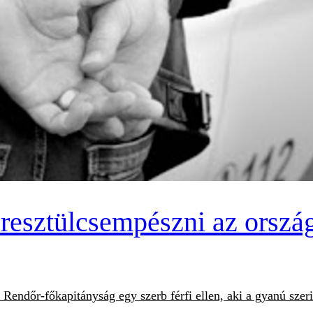
eresztülcsempészni az ország
dőr-főkapitányság egy szerb férfi ellen, aki a gyanú szerint 