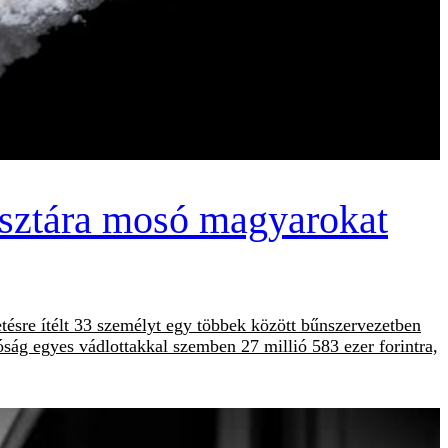
tisztára mosó magyarokat
ésre ítélt 33 személyt egy többek között bűnszervezetben
róság egyes vádlottakkal szemben 27 millió 583 ezer forintra,