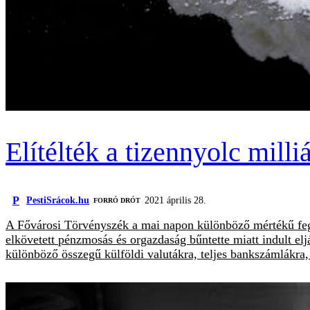
Elítélték a tizennyolc mil
P
PestiSrácok.hu
2021 április 28.
FORRÓ DRÓT
A Fővárosi Törvényszék a mai napon különböző mértékű fegyh
elkövetett pénzmosás és orgazdaság bűntette miatt indult elj
különböző összegű külföldi valutákra, teljes bankszámlákra,