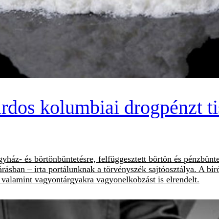
liárdos kolumbiai drogpénzt 
áz- és börtönbüntetésre, felfüggesztett börtön és pénzbüntet
árásban – írta portálunknak a törvényszék sajtóosztálya. A bí
 valamint vagyontárgyakra vagyonelkobzást is elrendelt.