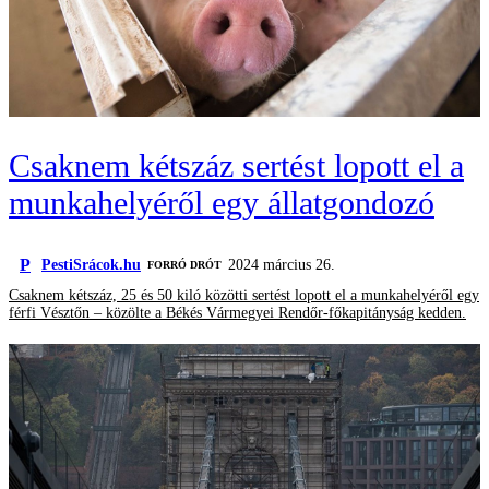
Csaknem kétszáz sertést lopott el a
munkahelyéről egy állatgondozó
P
PestiSrácok.hu
2024 március 26.
FORRÓ DRÓT
Csaknem kétszáz, 25 és 50 kiló közötti sertést lopott el a munkahelyéről egy
férfi Vésztőn – közölte a Békés Vármegyei Rendőr-főkapitányság kedden.