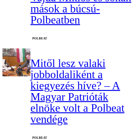
mások a búcsú-
Polbeatben
‎POLBEAT
Mitől lesz valaki
jobboldaliként a
kiegyezés híve? – A
Magyar Patrióták
elnöke volt a Polbeat
vendége
‎POLBEAT