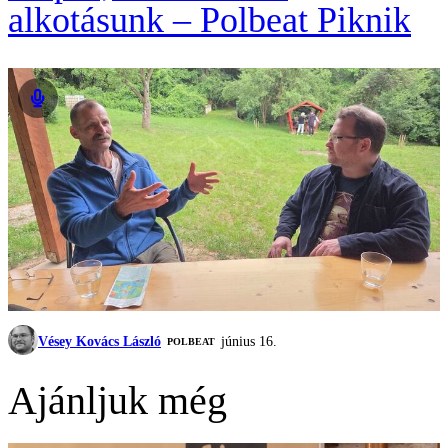
alkotásunk – Polbeat Piknik
Vésey Kovács László
június 16.
‎POLBEAT
Ajánljuk még