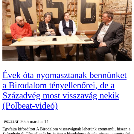
Évek óta nyomasztanak bennünket
a Birodalom tényellenőrei, de a
Századvég most visszavág nekik
(Polbeat-videó)
2025 március 14.
‎POLBEAT
Egyfajta kifordított A Birodalom visszavágnak lehetünk szemtanúi, hiszen a
Századvég új Tényellenőr.hu-ja épp a birodalomnak vág vissza - vezette fel