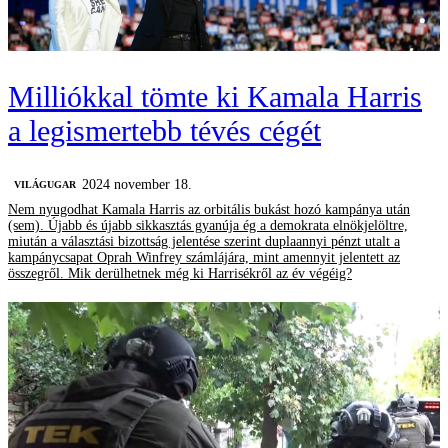
Milliókkal tömte ki Kamala Harris
a legismertebb tévés cégét
2024 november 18.
VILÁGUGAR
Nem nyugodhat Kamala Harris az orbitális bukást hozó kampánya után
(sem). Újabb és újabb sikkasztás gyanúja ég a demokrata elnökjelöltre,
miután a választási bizottság jelentése szerint duplaannyi pénzt utalt a
kampánycsapat Oprah Winfrey számlájára, mint amennyit jelentett az
összegről. Mik derülhetnek még ki Harrisékről az év végéig?