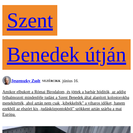
Szent
Benedek útján
Jeszenszky Zsolt
június 16.
VEZÉRCIKK
Amikor elbukott a Római Birodalom, és jöttek a barbár hódítók, az addig
felhalmozott mindenféle tudást a Szent Benedek által alapított kolostorokba
menekítették, ahol aztán nem csak „kibekkelték” a viharos időket, hanem
ezekből az elszórt kis „tudásközpontokból” szökkent aztán szárba a mai
Európa.