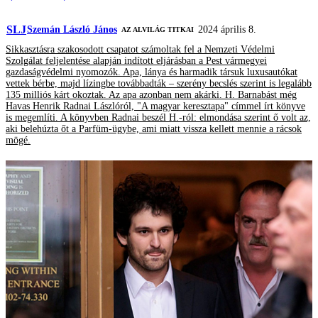
SLJ
Szemán László János
2024 április 8.
AZ ALVILÁG TITKAI
Sikkasztásra szakosodott csapatot számoltak fel a Nemzeti Védelmi
Szolgálat feljelentése alapján indított eljárásban a Pest vármegyei
gazdaságvédelmi nyomozók. Apa, lánya és harmadik társuk luxusautókat
vettek bérbe, majd lízingbe továbbadták – szerény becslés szerint is legalább
135 milliós kárt okoztak. Az apa azonban nem akárki. H. Barnabást még
Havas Henrik Radnai Lászlóról, "A magyar keresztapa" címmel írt könyve
is megemlíti. A könyvben Radnai beszél H.-ról: elmondása szerint ő volt az,
aki belehúzta őt a Parfüm-ügybe, ami miatt vissza kellett mennie a rácsok
mögé.