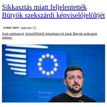
Sikkasztás miatt feljelentették
Bütyök szekszárdi képviselőjelöltjét
március 12.
FORRÓ DRÓT
Saját melósaival, közpéNDzből újíttathatta fel házát Bütyök szekszárdi
embere.