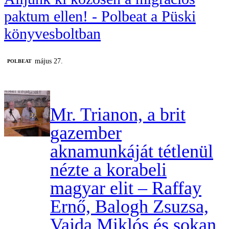
paktum ellen! - Polbeat a Püski
könyvesboltban
május 27.
‎POLBEAT
Mr. Trianon, a brit
gazember
aknamunkáját tétlenül
nézte a korabeli
magyar elit – Raffay
Ernő, Balogh Zsuzsa,
Vajda Miklós és sokan