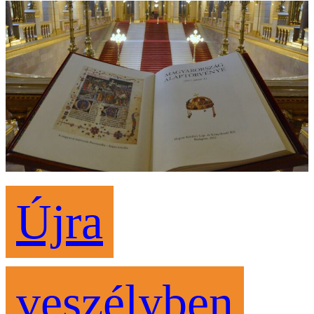
Újra
veszélyben