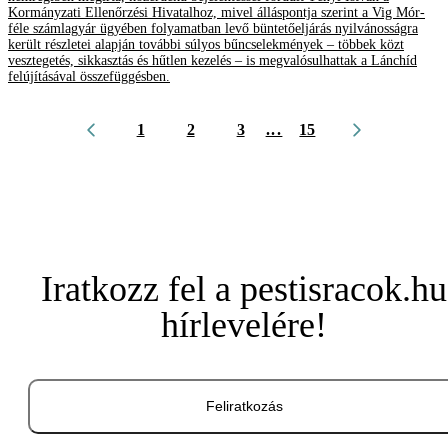
Kormányzati Ellenőrzési Hivatalhoz, mivel álláspontja szerint a Vig Mór-
féle számlagyár ügyében folyamatban levő büntetőeljárás nyilvánosságra
került részletei alapján további súlyos bűncselekmények – többek közt
vesztegetés, sikkasztás és hűtlen kezelés – is megvalósulhattak a Lánchíd
felújításával összefüggésben.
1
2
3
...
15
Iratkozz fel a pestisracok.hu
hírlevelére!
Feliratkozás