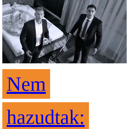
Nem
hazudtak: