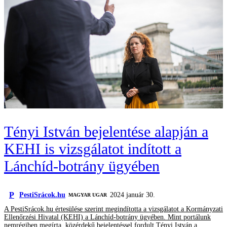
Tényi István bejelentése alapján a
KEHI is vizsgálatot indított a
Lánchíd-botrány ügyében
P
PestiSrácok.hu
2024 január 30.
MAGYAR UGAR
A PestiSrácok.hu értesülése szerint megindította a vizsgálatot a Kormányzati
Ellenőrzési Hivatal (KEHI) a Lánchíd-botrány ügyében. Mint portálunk
nemrégiben megírta, közérdekű bejelentéssel fordult Tényi István a