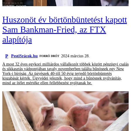
Huszonöt év börtönbüntetést kapott
Sam Bankman-Fried, az FTX
alapítója
P
PestiSrácok.hu
2024 március 28.
FORRÓ DRÓT
A most 32 éves egykori milliárdos vállalkozót többek között pénzügyi csalás
és sikkasztás vádpontjában tavaly novemberben találta bűnösnek egy New
York-i bíróság. Az ügyészek 40-től 50 évig terjedő börtönbüntetés
kiszabását kérték. Ügyvédei jelezték, hogy mind a bűnösnek nyilvánítás,
mind az ítélet mértéke ellen fellebbezést nyújtanak be.