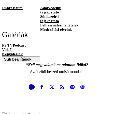
Impresszum
Adatvédelmi
tájékoztató
Sütikezelési
tájékoztató
Felhasználási feltételek
Moderálási elveink
Galériák
PS TVPodcast
Videók
Képgalériák
Süti beállítások
*Kell még valamit mondanom Ildikó?
Az őszödi beszéd utolsó mondata.