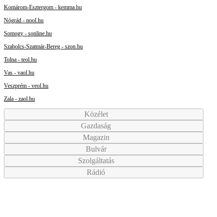
Komárom-Esztergom - kemma.hu
Nógrád - nool.hu
Somogy - sonline.hu
Szabolcs-Szatmár-Bereg - szon.hu
Tolna - teol.hu
Vas - vaol.hu
Veszprém - veol.hu
Zala - zaol.hu
Közélet
Gazdaság
Magazin
Bulvár
Szolgáltatás
Rádió