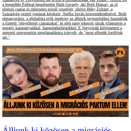
a legutóbbi Polbeat-beszélgetést Huth Gergely, aki Both Hunort, az új
elemző csapat és internetes portál vezetőjét, illetve Béky Zoltánt, a
Századvég vezető jogászát kérdezte, Stefka István közreműködésével. Both
elmagyarázta: a globalista erők épphogy az álhírek terjesztéséhez használják
a fizetett "tényellenőr csapataikat" és elég nagy sikerrel jártak világszerte a
negatív kampányaikkal, hangulatkeltéseikkel. E fegyverük kifejezetten a
nemzeti szuverenitás megtámadására irányult, de "most ellenük fordítjuk
azt."
Álljunk ki közösen a migrációs