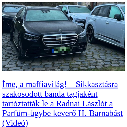
Íme, a maffiavilág! – Sikkasztásra
szakosodott banda tagjaként
tartóztatták le a Radnai Lászlót a
Parfüm-ügybe keverő H. Barnabást
(Videó)