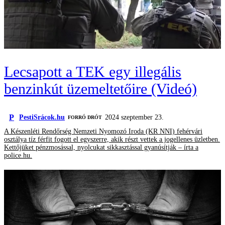
Lecsapott a TEK egy illegális
benzinkút üzemeltetőire (Videó)
P
PestiSrácok.hu
2024 szeptember 23.
FORRÓ DRÓT
A Készenléti Rendőrség Nemzeti Nyomozó Iroda (KR NNI) fehérvári
osztálya tíz férfit fogott el egyszerre, akik részt vettek a jogellenes üzletben.
Kettőjüket pénzmosással, nyolcukat sikkasztással gyanúsítják – írta a
police.hu.