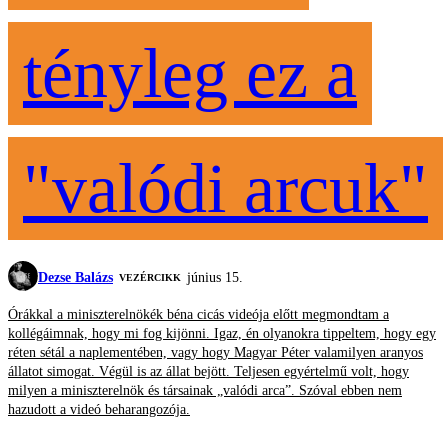
tényleg ez a
"valódi arcuk"
Dezse Balázs
június 15.
VEZÉRCIKK
Órákkal a miniszterelnökék béna cicás videója előtt megmondtam a
kollégáimnak, hogy mi fog kijönni. Igaz, én olyanokra tippeltem, hogy egy
réten sétál a naplementében, vagy hogy Magyar Péter valamilyen aranyos
állatot simogat. Végül is az állat bejött. Teljesen egyértelmű volt, hogy
milyen a miniszterelnök és társainak „valódi arca”. Szóval ebben nem
hazudott a videó beharangozója.