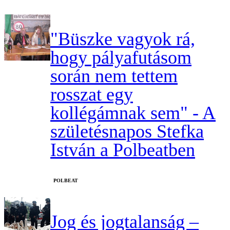
"Büszke vagyok rá,
hogy pályafutásom
során nem tettem
rosszat egy
kollégámnak sem" - A
születésnapos Stefka
István a Polbeatben
‎POLBEAT
Jog és jogtalanság –