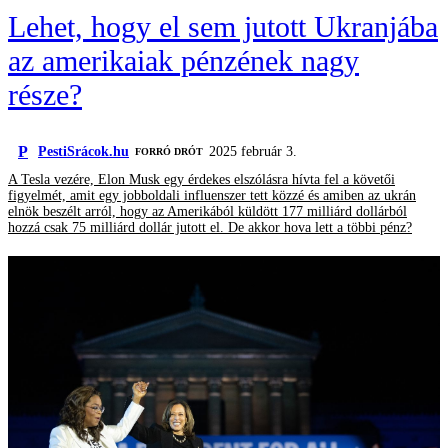
Lehet, hogy el sem jutott Ukranjába
az amerikaiak pénzének nagy
része?
P
PestiSrácok.hu
2025 február 3.
FORRÓ DRÓT
A Tesla vezére, Elon Musk egy érdekes elszólásra hívta fel a követői
figyelmét, amit egy jobboldali influenszer tett közzé és amiben az ukrán
elnök beszélt arról, hogy az Amerikából küldött 177 milliárd dollárból
hozzá csak 75 milliárd dollár jutott el. De akkor hova lett a többi pénz?