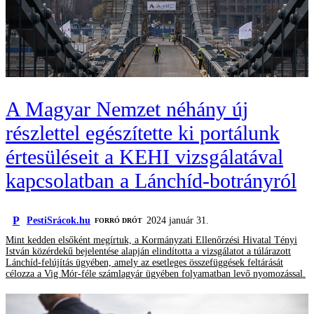
A Magyar Nemzet néhány új
részlettel egészítette ki portálunk
értesüléseit a KEHI vizsgálatával
kapcsolatban a Lánchíd-botrányról
P
PestiSrácok.hu
2024 január 31.
FORRÓ DRÓT
Mint kedden elsőként megírtuk, a Kormányzati Ellenőrzési Hivatal Tényi
István közérdekű bejelentése alapján elindította a vizsgálatot a túlárazott
Lánchíd-felújítás ügyében, amely az esetleges összefüggések feltárását
célozza a Vig Mór-féle számlagyár ügyében folyamatban levő nyomozással.