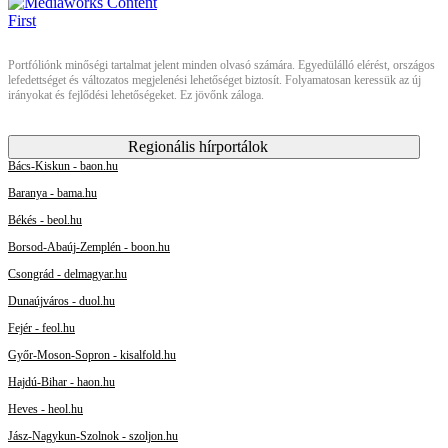
Portfóliónk minőségi tartalmat jelent minden olvasó számára. Egyedülálló elérést, országos
lefedettséget és változatos megjelenési lehetőséget biztosít. Folyamatosan keressük az új
irányokat és fejlődési lehetőségeket. Ez jövőnk záloga.
Regionális hírportálok
Bács-Kiskun - baon.hu
Baranya - bama.hu
Békés - beol.hu
Borsod-Abaúj-Zemplén - boon.hu
Csongrád - delmagyar.hu
Dunaújváros - duol.hu
Fejér - feol.hu
Győr-Moson-Sopron - kisalfold.hu
Hajdú-Bihar - haon.hu
Heves - heol.hu
Jász-Nagykun-Szolnok - szoljon.hu