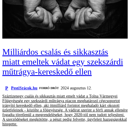
Milliárdos csalás és sikkasztás
miatt emeltek vádat egy szekszárdi
műtrágya-kereskedő ellen
P
PestiSrácok.hu
2024 augusztus 12.
FORRÓ DRÓT
Száztizenegy csalás és sikkasztás miatt emelt vádat a Tolna Vármegyei
Főügyészség egy szekszárdi műtrágya piacon meghatározó cégcsoportot
irányító kereskedő ellen, aki ötmilliárd forintot meghaladó kárt okozott
üzletfeleinek - közölte a főügyészség. A vádirat szerint a férfi annak ellenére
fogadta töretlenül a megrendeléseket, hogy 2020-tól nem tudott teljesíteni.
A szerződéseket megkötötte, a pénzt pedig felvette, ügyfeleit hazugságokkal
hitegette.