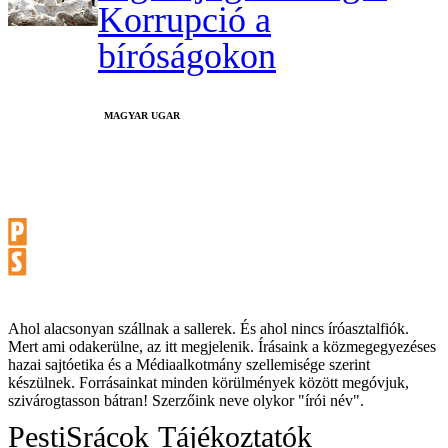
Korrupció a
bíróságokon
MAGYAR UGAR
Ahol alacsonyan szállnak a sallerek. És ahol nincs íróasztalfiók.
Mert ami odakerülne, az itt megjelenik. Írásaink a közmegegyezéses
hazai sajtóetika és a Médiaalkotmány szellemisége szerint
készülnek. Forrásainkat minden körülmények között megóvjuk,
szivárogtasson bátran! Szerzőink neve olykor "írói név".
PestiSrácok
Tájékoztatók