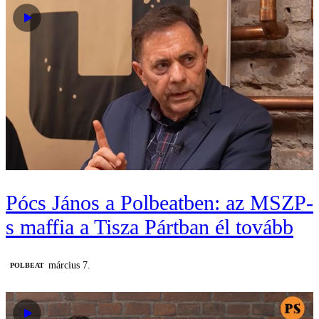
Pócs János a Polbeatben: az MSZP-
s maffia a Tisza Pártban él tovább
március 7.
‎POLBEAT