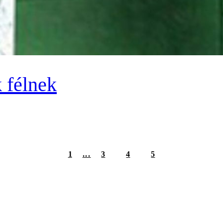
 félnek
1
...
3
4
5