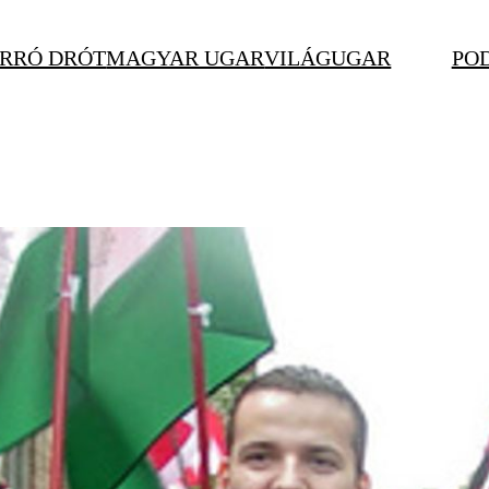
RRÓ DRÓT
MAGYAR UGAR
VILÁGUGAR
PO