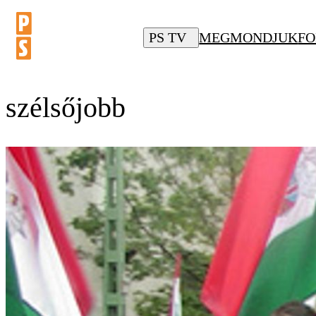
PS TV
MEGMONDJUK
FO
szélsőjobb