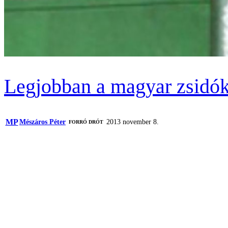
Legjobban a magyar zsidók
MP
Mészáros Péter
2013 november 8.
FORRÓ DRÓT