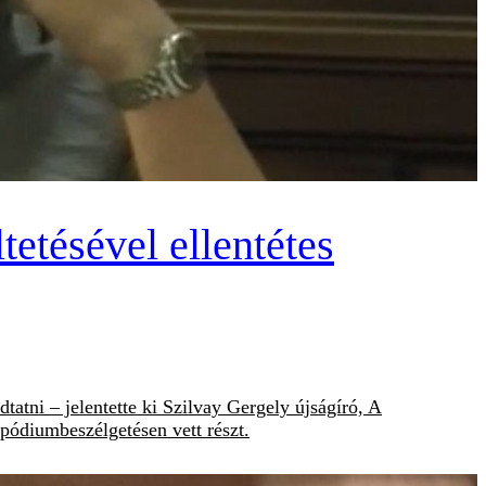
etésével ellentétes
tatni – jelentette ki Szilvay Gergely újságíró, A
 pódiumbeszélgetésen vett részt.