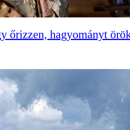
y őrizzen, hagyományt örök