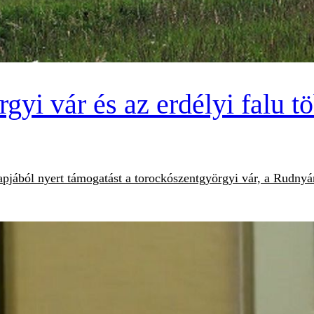
yi vár és az erdélyi falu t
apjából nyert támogatást a torockószentgyörgyi vár, a Rudnyá