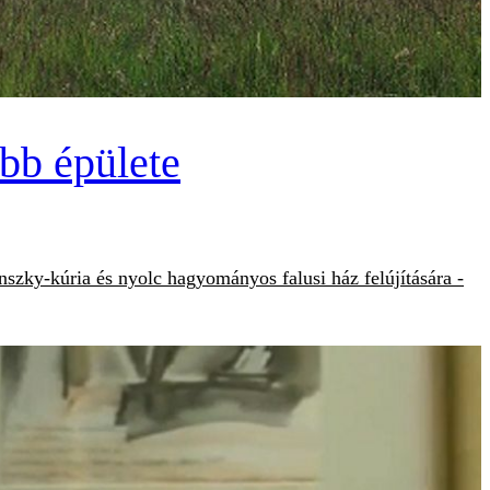
öbb épülete
nszky-kúria és nyolc hagyományos falusi ház felújítására -