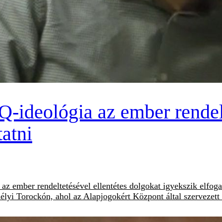
ideológia az ember rendelt
atni
az ember rendeltetésével ellentétes dolgokat igyekszik elfogad
élyi Torockón, ahol az Alapjogokért Központ által szervezett