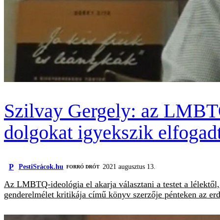
Szilvay Gergely: az LMBTQ-
dolgokat igyekszik elfogadt
P
PestiSrácok.hu
2021 augusztus 13.
FORRÓ DRÓT
Az LMBTQ-ideológia el akarja választani a testet a lélektől, 
genderelmélet kritikája című könyv szerzője pénteken az erd