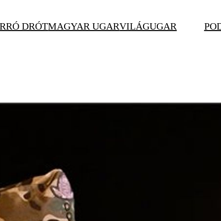
RRÓ DRÓT
MAGYAR UGAR
VILÁGUGAR
PO