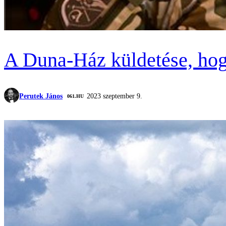
A Duna-Ház küldetése, hog
Perutek János
2023 szeptember 9.
‎ 061.HU