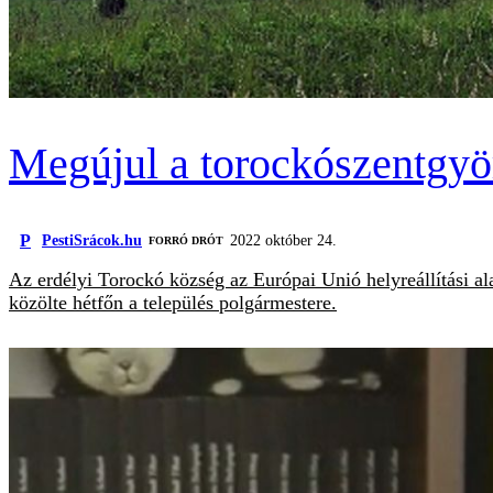
Megújul a torockószentgyörg
P
PestiSrácok.hu
2022 október 24.
FORRÓ DRÓT
Az erdélyi Torockó község az Európai Unió helyreállítási al
közölte hétfőn a település polgármestere.