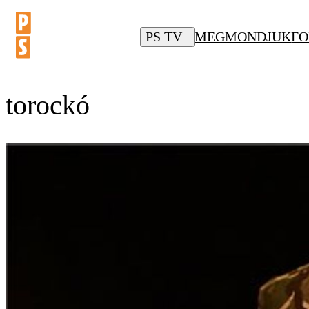
PS TV
MEGMONDJUK
FO
torockó