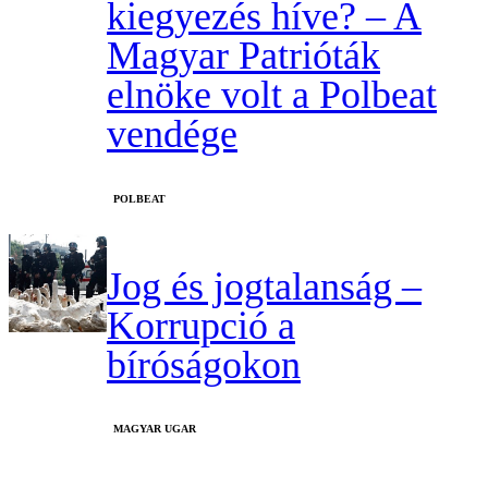
kiegyezés híve? – A
Magyar Patrióták
elnöke volt a Polbeat
vendége
‎POLBEAT
Jog és jogtalanság –
Korrupció a
bíróságokon
MAGYAR UGAR