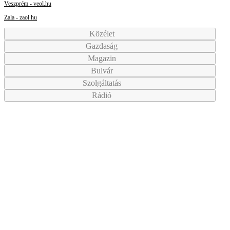
Veszprém - veol.hu
Zala - zaol.hu
Közélet
Gazdaság
Magazin
Bulvár
Szolgáltatás
Rádió