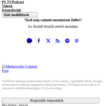
PS TVPodcast
Videók
Képgalériák
Süti beállítások
*Kell még valamit mondanom Ildikó?
Az őszödi beszéd utolsó mondata.
Portfóliónk minőségi tartalmat jelent minden olvasó számára. Egyedülálló elérést, országos
lefedettséget és változatos megjelenési lehetőséget biztosít. Folyamatosan keressük az új
irányokat és fejlődési lehetőségeket. Ez jövőnk záloga.
Regionális hírportálok
Bács-Kiskun - baon.hu