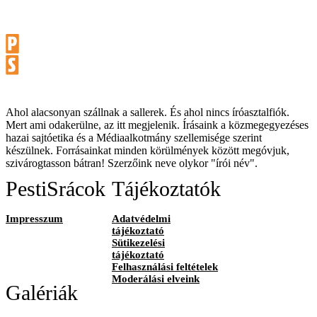
Ahol alacsonyan szállnak a sallerek. És ahol nincs íróasztalfiók.
Mert ami odakerülne, az itt megjelenik. Írásaink a közmegegyezéses
hazai sajtóetika és a Médiaalkotmány szellemisége szerint
készülnek. Forrásainkat minden körülmények között megóvjuk,
szivárogtasson bátran! Szerzőink neve olykor "írói név".
PestiSrácok
Tájékoztatók
Impresszum
Adatvédelmi
tájékoztató
Sütikezelési
tájékoztató
Felhasználási feltételek
Moderálási elveink
Galériák