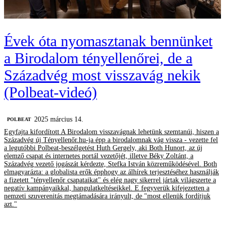
Évek óta nyomasztanak bennünket
a Birodalom tényellenőrei, de a
Századvég most visszavág nekik
(Polbeat-videó)
2025 március 14.
‎POLBEAT
Egyfajta kifordított A Birodalom visszavágnak lehetünk szemtanúi, hiszen a
Századvég új Tényellenőr.hu-ja épp a birodalomnak vág vissza - vezette fel
a legutóbbi Polbeat-beszélgetést Huth Gergely, aki Both Hunort, az új
elemző csapat és internetes portál vezetőjét, illetve Béky Zoltánt, a
Századvég vezető jogászát kérdezte, Stefka István közreműködésével. Both
elmagyarázta: a globalista erők épphogy az álhírek terjesztéséhez használják
a fizetett "tényellenőr csapataikat" és elég nagy sikerrel jártak világszerte a
negatív kampányaikkal, hangulatkeltéseikkel. E fegyverük kifejezetten a
nemzeti szuverenitás megtámadására irányult, de "most ellenük fordítjuk
azt."