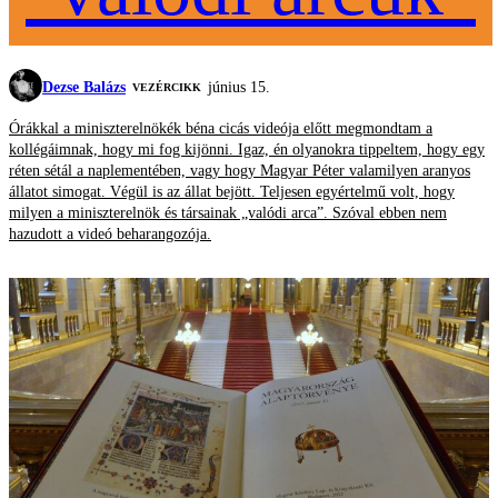
Dezse Balázs
június 15.
VEZÉRCIKK
Órákkal a miniszterelnökék béna cicás videója előtt megmondtam a
kollégáimnak, hogy mi fog kijönni. Igaz, én olyanokra tippeltem, hogy egy
réten sétál a naplementében, vagy hogy Magyar Péter valamilyen aranyos
állatot simogat. Végül is az állat bejött. Teljesen egyértelmű volt, hogy
milyen a miniszterelnök és társainak „valódi arca”. Szóval ebben nem
hazudott a videó beharangozója.