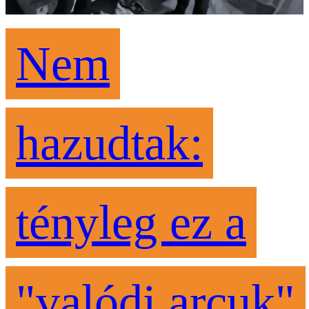
Nem
hazudtak:
tényleg ez a
"valódi arcuk"