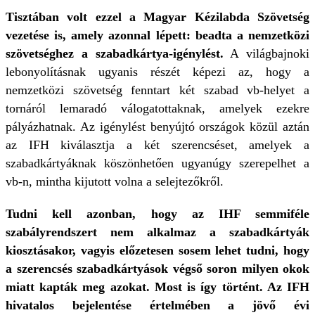
Tisztában volt ezzel a Magyar Kézilabda Szövetség
vezetése is, amely azonnal lépett: beadta a nemzetközi
szövetséghez a szabadkártya-igénylést.
A világbajnoki
lebonyolításnak ugyanis részét képezi az, hogy a
nemzetközi szövetség fenntart két szabad vb-helyet a
tornáról lemaradó válogatottaknak, amelyek ezekre
pályázhatnak. Az igénylést benyújtó országok közül aztán
az IFH kiválasztja a két szerencséset, amelyek a
szabadkártyáknak köszönhetően ugyanúgy szerepelhet a
vb-n, mintha kijutott volna a selejtezőkről.
Tudni kell azonban, hogy az IHF semmiféle
szabályrendszert nem alkalmaz a szabadkártyák
kiosztásakor, vagyis előzetesen sosem lehet tudni, hogy
a szerencsés szabadkártyások végső soron milyen okok
miatt kapták meg azokat. Most is így történt. Az IFH
hivatalos bejelentése értelmében a jövő évi