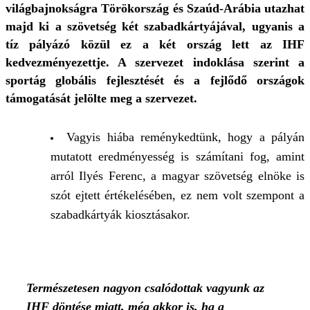
világbajnokságra Törökország és Szaúd-Arábia utazhat
majd ki a szövetség két szabadkártyájával, ugyanis a
tíz pályázó közül ez a két ország lett az IHF
kedvezményezettje. A szervezet indoklása szerint a
sportág globális fejlesztését és a fejlődő országok
támogatását jelölte meg a szervezet.
Vagyis hiába reménykedtünk, hogy a pályán
mutatott eredményesség is számítani fog, amint
arról Ilyés Ferenc, a magyar szövetség elnöke is
szót ejtett értékelésében, ez nem volt szempont a
szabadkártyák kiosztásakor.
Természetesen nagyon csalódottak vagyunk az
IHF döntése miatt, még akkor is, ha a