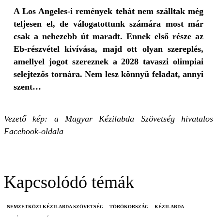
A Los Angeles-i remények tehát nem szálltak még
teljesen el, de válogatottunk számára most már
csak a nehezebb út maradt. Ennek első része az
Eb-részvétel kivívása, majd ott olyan szereplés,
amellyel jogot szereznek a 2028 tavaszi olimpiai
selejtezős tornára. Nem lesz könnyű feladat, annyi
szent…
Vezető kép: a Magyar Kézilabda Szövetség hivatalos
Facebook-oldala
Kapcsolódó témák
NEMZETKÖZI KÉZILABDA SZÖVETSÉG
TÖRÖKORSZÁG
KÉZILABDA