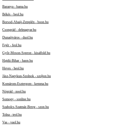
Baranya - bama.hu
Békés - beol.hu
Borsod-Abaúj-Zemplén - boon.hu
Csongrád - delmagyar.hu
Dunaújváros - duol.hu
Fejér - feol.hu
Győr-Moson-Sopron - kisalfold.hu
Hajdú-Bihar - haon.hu
Heves - heol.hu
Jász-Nagykun-Szolnok - szoljon.hu
Komárom-Esztergom - kemma.hu
Nógrád - nool.hu
Somogy - sonline.hu
Szabolcs-Szatmár-Bereg - szon.hu
Tolna - teol.hu
Vas - vaol.hu