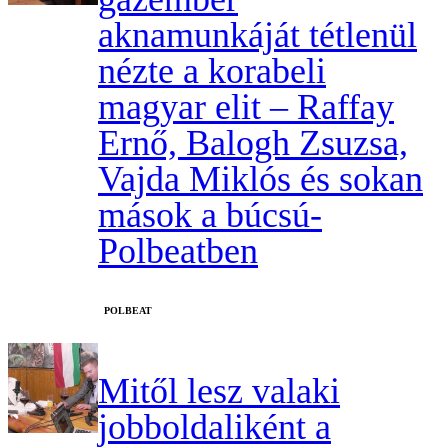
aknamunkáját tétlenül
nézte a korabeli
magyar elit – Raffay
Ernő, Balogh Zsuzsa,
Vajda Miklós és sokan
mások a búcsú-
Polbeatben
‎POLBEAT
Mitől lesz valaki
jobboldaliként a