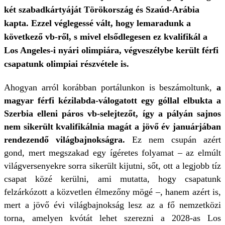
két szabadkártyáját Törökország és Szaúd-Arábia
kapta. Ezzel véglegessé vált, hogy lemaradunk a
következő vb-ről, s mivel elsődlegesen ez kvalifikál a
Los Angeles-i nyári olimpiára, végveszélybe került férfi
csapatunk olimpiai részvétele is.
Ahogyan arról korábban portálunkon is beszámoltunk,
a
magyar férfi kézilabda-válogatott egy góllal elbukta a
Szerbia elleni páros vb-selejtezőt, így a pályán sajnos
nem sikerült kvalifikálnia magát a jövő év januárjában
rendezendő világbajnokságra.
Ez nem csupán azért
gond, mert megszakad egy ígéretes folyamat – az elmúlt
világversenyekre sorra sikerült kijutni, sőt, ott a legjobb tíz
csapat közé kerülni, ami mutatta, hogy csapatunk
felzárkózott a közvetlen élmezőny mögé –, hanem azért is,
mert a jövő évi világbajnokság lesz az a fő nemzetközi
torna, amelyen kvótát lehet szerezni a 2028-as Los