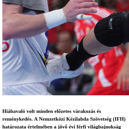
Hiábavaló volt minden előzetes várakozás és
reménykedés. A Nemzetközi Kézilabda Szövetség (IFH)
határozata értelmében a jövő évi férfi világbajnokság