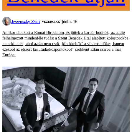
Jeszenszky Zsolt
június 16.
VEZÉRCIKK
Amikor elbukott a Római Birodalom, és jöttek a barbár hódítók, az addig
felhalmozott mindenféle tudást a Szent Benedek által alapított kolostorokba
menekítették, ahol aztán nem csak „kibekkelték” a viharos időket, hanem
ezekből az elszórt kis „tudásközpontokból” szökkent aztán szárba a mai
Európa.