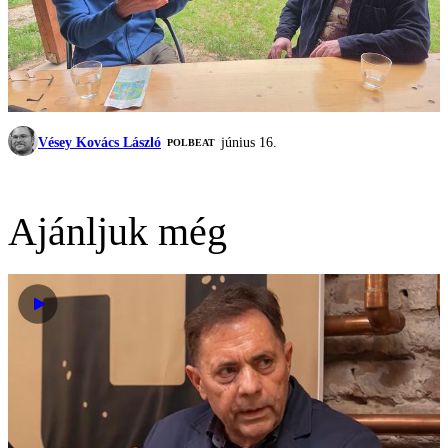
Vésey Kovács László
június 16.
‎POLBEAT
Ajánljuk még