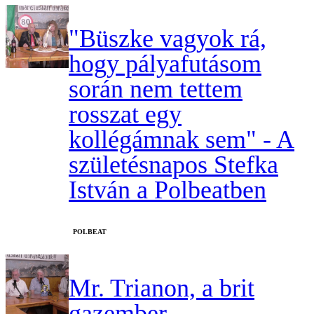
"Büszke vagyok rá,
hogy pályafutásom
során nem tettem
rosszat egy
kollégámnak sem" - A
születésnapos Stefka
István a Polbeatben
‎POLBEAT
Mr. Trianon, a brit
gazember