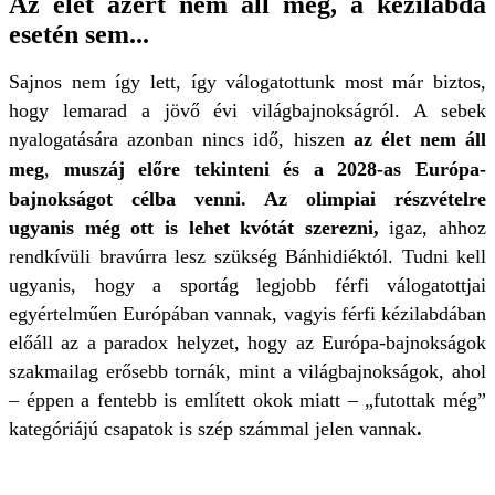
Az élet azért nem áll meg, a kézilabda
esetén sem...
Sajnos nem így lett, így válogatottunk most már biztos,
hogy lemarad a jövő évi világbajnokságról. A sebek
nyalogatására azonban nincs idő, hiszen
az élet nem áll
meg
,
muszáj előre tekinteni és a 2028-as Európa-
bajnokságot célba venni. Az olimpiai részvételre
ugyanis még ott is lehet kvótát szerezni,
igaz, ahhoz
rendkívüli bravúrra lesz szükség Bánhidiéktól. Tudni kell
ugyanis, hogy a sportág legjobb férfi válogatottjai
egyértelműen Európában vannak, vagyis férfi kézilabdában
előáll az a paradox helyzet, hogy az Európa-bajnokságok
szakmailag erősebb tornák, mint a világbajnokságok, ahol
– éppen a fentebb is említett okok miatt – „futottak még”
kategóriájú csapatok is szép számmal jelen vannak
.