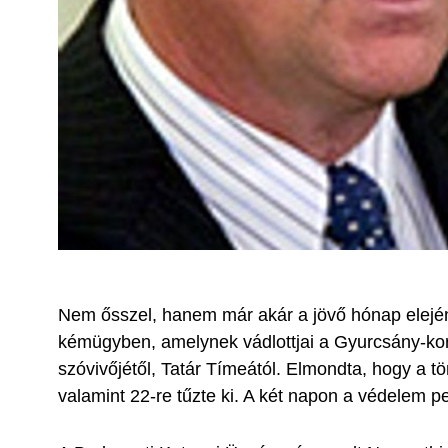
Nem ősszel, hanem már akár a jövő hónap elején 
kémügyben, amelynek vádlottjai a Gyurcsány-korm
szóvivőjétől, Tatár Tímeától. Elmondta, hogy a 
valamint 22-re tűzte ki. A két napon a védelem 