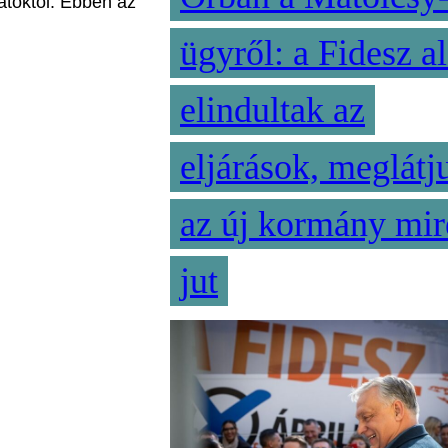
toktól. Ebben az
ügyről: a Fidesz al
elindultak az
eljárások, meglátj
az új kormány mir
jut