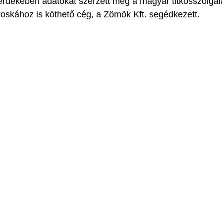
ekében adatokat szerzett meg a magyar titkosszolgála
oskához is köthető cég, a Zömök Kft. segédkezett.