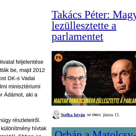
Takács Péter: Mag
lezüllesztette a
parlamentet
vatal feljelentése
ották be, majd 2012
ost DK-s Vadai
lmi minisztériumi
or Ádámot, aki a
Stefka István
június 15.
AZ ÖREG
ügy részleteiről.
 különítmény hívtak
Orbán a Matolcsy