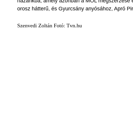
hazánkba, amely azonban a MOL megszerzése érd
orosz hátterű, és Gyurcsány anyósához, Apró Pir
Szenvedi Zoltán Fotó: Tvn.hu