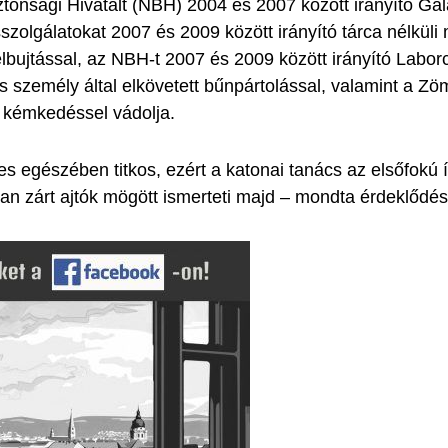
tonsági Hivatalt (NBH) 2004 és 2007 között irányító Ga
szolgálatokat 2007 és 2009 között irányító tárca nélküli m
bujtással, az NBH-t 2007 és 2009 között irányító Labor
 személy által elkövetett bűnpártolással, valamint a Zöm
t kémkedéssel vádolja.
eljes egészében titkos, ezért a katonai tanács az elsőfokú 
nban zárt ajtók mögött ismerteti majd – mondta érdeklődé