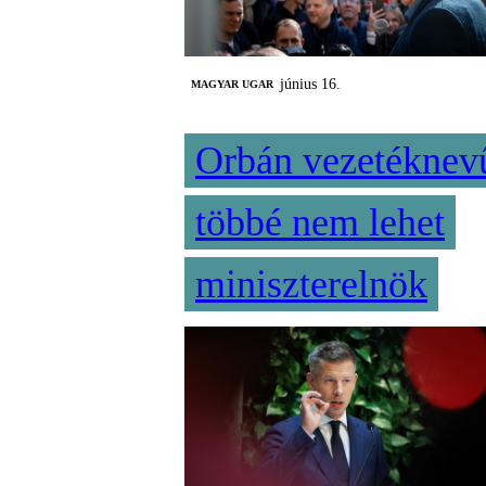
június 16.
MAGYAR UGAR
Orbán vezetéknev
többé nem lehet
miniszterelnök