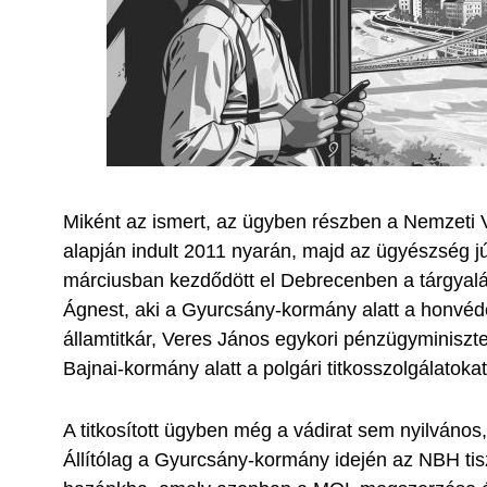
Miként az ismert, az ügyben részben a Nemzeti V
alapján indult 2011 nyarán, majd az ügyészség j
márciusban kezdődött el Debrecenben a tárgyalá
Ágnest, aki a Gyurcsány-kormány alatt a honvédel
államtitkár, Veres János egykori pénzügyminiszte
Bajnai-kormány alatt a polgári titkosszolgálatokat 
A titkosított ügyben még a vádirat sem nyilvános
Állítólag a Gyurcsány-kormány idején az NBH tisz