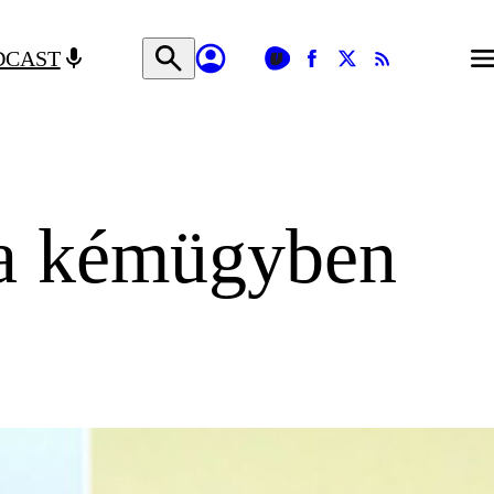
DCAST
k a kémügyben