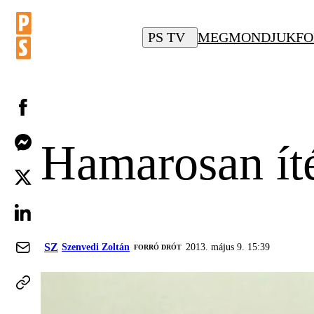
PS TV
MEGMONDJUK
FO
Hamarosan íté
SZ
Szenvedi Zoltán
2013. május 9. 15:39
FORRÓ DRÓT