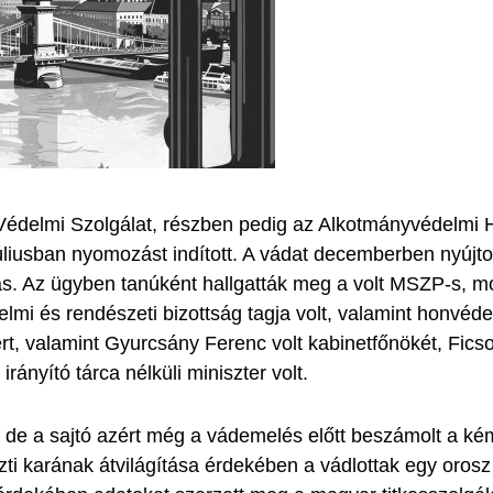
édelmi Szolgálat, részben pedig az Alkotmányvédelmi Hi
úliusban nyomozást indított. A vádat decemberben nyújt
s. Az ügyben tanúként hallgatták meg a volt MSZP-s, m
mi és rendészeti bizottság tagja volt, valamint honvéde
rt, valamint Gyurcsány Ferenc volt kabinetfőnökét, Fics
irányító tárca nélküli miniszter volt.
, de a sajtó azért még a vádemelés előtt beszámolt a kém
ti karának átvilágítása érdekében a vádlottak egy orosz