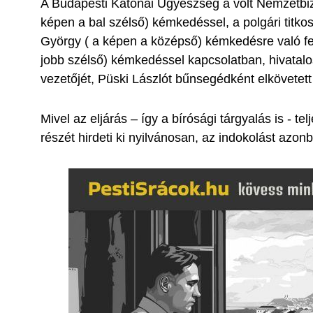
A Budapesti Katonai Ügyészség a volt Nemzetbiz
képen a bal szélső) kémkedéssel, a polgári titkos
György ( a képen a középső) kémkedésre való fel
jobb szélső) kémkedéssel kapcsolatban, hivatalos
vezetőjét, Püski Lászlót bűnsegédként elkövetet
Mivel az eljárás – így a bírósági tárgyalás is - t
részét hirdeti ki nyilvánosan, az indokolást azo