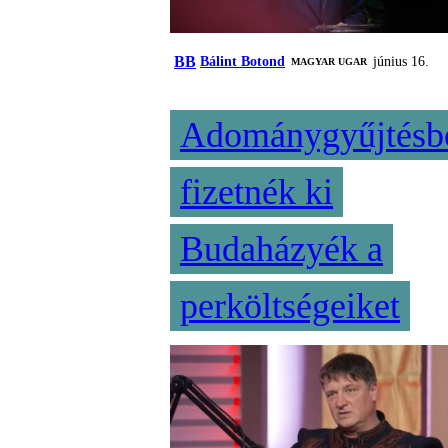
BB
Bálint Botond
június 16.
MAGYAR UGAR
Adománygyűjtésb
fizetnék ki
Budaházyék a
perköltségeiket