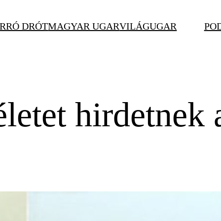
RRÓ DRÓT
MAGYAR UGAR
VILÁGUGAR
PO
letet hirdetne