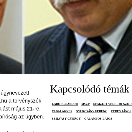
Kapcsolódó témák
 úgynevezett
.hu a törvényszék
LABORC SÁNDOR
MSZP
NEMZETI VÉDELMI SZOL
lást május 21-re,
VADAI ÁGNES
GYURCSÁNY FERENC
VERES JÁNOS
 bíróság az ügyben.
SZILVÁSY GYÖRGY
GALAMBOS LAJOS