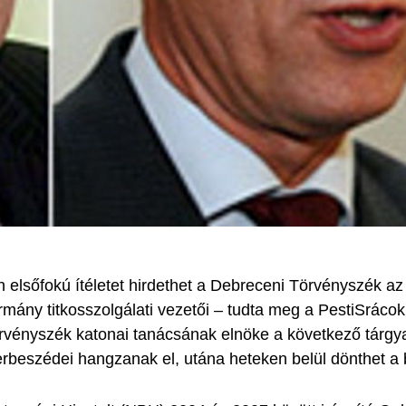
elsőfokú ítéletet hirdethet a Debreceni Törvényszék az
ány titkosszolgálati vezetői – tudta meg a PestiSrácok
törvényszék katonai tanácsának elnöke a következő tárgya
perbeszédei hangzanak el, utána heteken belül dönthet a