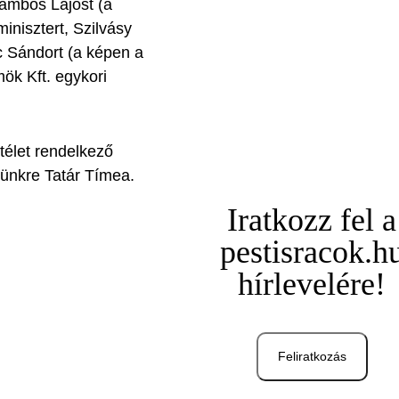
lambos Lajost (a
inisztert, Szilvásy
c Sándort (a képen a
ök Kft. egykori
ítélet rendelkező
sünkre Tatár Tímea.
Iratkozz fel a
pestisracok.h
hírlevelére!
Feliratkozás