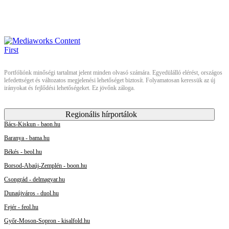
Portfóliónk minőségi tartalmat jelent minden olvasó számára. Egyedülálló elérést, országos
lefedettséget és változatos megjelenési lehetőséget biztosít. Folyamatosan keressük az új
irányokat és fejlődési lehetőségeket. Ez jövőnk záloga.
Regionális hírportálok
Bács-Kiskun - baon.hu
Baranya - bama.hu
Békés - beol.hu
Borsod-Abaúj-Zemplén - boon.hu
Csongrád - delmagyar.hu
Dunaújváros - duol.hu
Fejér - feol.hu
Győr-Moson-Sopron - kisalfold.hu