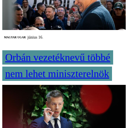
június 16.
MAGYAR UGAR
Orbán vezetéknevű többé
nem lehet miniszterelnök