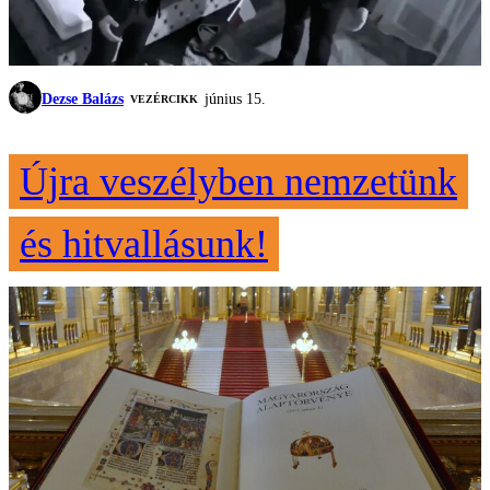
Dezse Balázs
június 15.
VEZÉRCIKK
Újra veszélyben nemzetünk
és hitvallásunk!