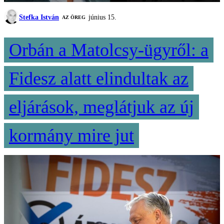
Stefka István
június 15.
AZ ÖREG
Orbán a Matolcsy-ügyről: a
Fidesz alatt elindultak az
eljárások, meglátjuk az új
kormány mire jut