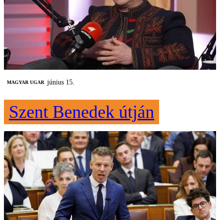
június 15.
MAGYAR UGAR
Szent Benedek útján