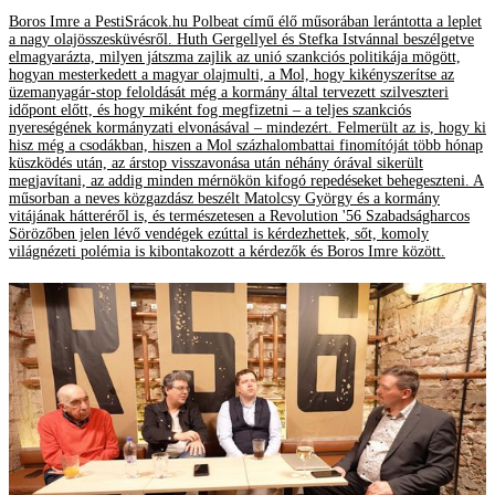
Boros Imre a PestiSrácok.hu Polbeat című élő műsorában lerántotta a leplet
a nagy olajösszesküvésről. Huth Gergellyel és Stefka Istvánnal beszélgetve
elmagyarázta, milyen játszma zajlik az unió szankciós politikája mögött,
hogyan mesterkedett a magyar olajmulti, a Mol, hogy kikényszerítse az
üzemanyagár-stop feloldását még a kormány által tervezett szilveszteri
időpont előtt, és hogy miként fog megfizetni – a teljes szankciós
nyereségének kormányzati elvonásával – mindezért. Felmerült az is, hogy ki
hisz még a csodákban, hiszen a Mol százhalombattai finomítóját több hónap
küszködés után, az árstop visszavonása után néhány órával sikerült
megjavítani, az addig minden mérnökön kifogó repedéseket behegeszteni. A
műsorban a neves közgazdász beszélt Matolcsy György és a kormány
vitájának hátteréről is, és természetesen a Revolution '56 Szabadságharcos
Sörözőben jelen lévő vendégek ezúttal is kérdezhettek, sőt, komoly
világnézeti polémia is kibontakozott a kérdezők és Boros Imre között.