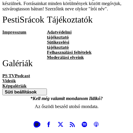
készülnek. Forrásainkat minden körülmények között megóvjuk,
szivárogtasson bátran! Szerzőink neve olykor "írói név".
PestiSrácok
Tájékoztatók
Impresszum
Adatvédelmi
tájékoztató
Sütikezelési
tájékoztató
Felhasználási feltételek
Moderálási elveink
Galériák
PS TVPodcast
Videók
Képgalériák
Süti beállítások
*Kell még valamit mondanom Ildikó?
Az őszödi beszéd utolsó mondata.