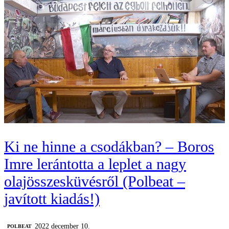
Ki ne hinne a csodákban? – Boros
Imre lerántotta a leplet a nagy
olajösszesküvésről (Polbeat –
javított kiadás!)
2022 december 10.
‎POLBEAT