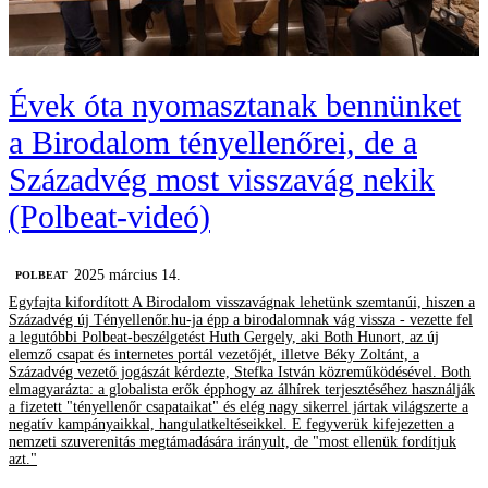
Évek óta nyomasztanak bennünket
a Birodalom tényellenőrei, de a
Századvég most visszavág nekik
(Polbeat-videó)
2025 március 14.
‎POLBEAT
Egyfajta kifordított A Birodalom visszavágnak lehetünk szemtanúi, hiszen a
Századvég új Tényellenőr.hu-ja épp a birodalomnak vág vissza - vezette fel
a legutóbbi Polbeat-beszélgetést Huth Gergely, aki Both Hunort, az új
elemző csapat és internetes portál vezetőjét, illetve Béky Zoltánt, a
Századvég vezető jogászát kérdezte, Stefka István közreműködésével. Both
elmagyarázta: a globalista erők épphogy az álhírek terjesztéséhez használják
a fizetett "tényellenőr csapataikat" és elég nagy sikerrel jártak világszerte a
negatív kampányaikkal, hangulatkeltéseikkel. E fegyverük kifejezetten a
nemzeti szuverenitás megtámadására irányult, de "most ellenük fordítjuk
azt."