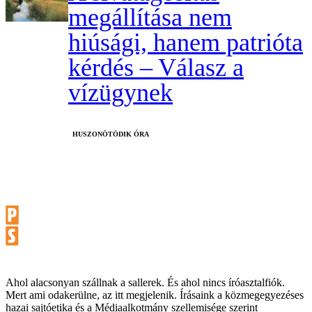
megállítása nem
hiúsági, hanem patrióta
kérdés – Válasz a
vízügynek
HUSZONÖTÖDIK ÓRA
Ahol alacsonyan szállnak a sallerek. És ahol nincs íróasztalfiók.
Mert ami odakerülne, az itt megjelenik. Írásaink a közmegegyezéses
hazai sajtóetika és a Médiaalkotmány szellemisége szerint