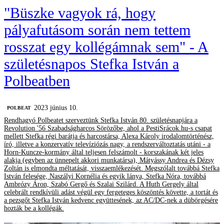
"Büszke vagyok rá, hogy
pályafutásom során nem tettem
rosszat egy kollégámnak sem" - A
születésnapos Stefka István a
Polbeatben
2023 június 10.
‎POLBEAT
Rendhagyó Polbeatet szerveztünk Stefka István 80. születésnapjára a
Revolution '56 Szabadságharcos Sörözőbe, ahol a PestiSrácok.hu-s csapat
mellett Stefka régi barátja és harcostársa, Alexa Károly irodalomtörténész,
író, illetve a konzervatív televíziózás nagy, a rendszerváltoztatás utáni - a
Horn-Kuncze-kormány által teljesen felszámolt - korszakának két jeles
alakja (egyben az ünnepelt akkori munkatársa), Mátyássy Andrea és Dézsy
Zoltán is elmondta méltatását, visszaemlékezését. Megszólalt továbbá Stefka
István felesége, Naszályi Kornélia és egyik lánya, Stefka Nóra, továbbá
Ambrózy Áron, Szabó Gergő és Szalai Szilárd. A Huth Gergely által
celebrált rendkívüli adást végül egy fergeteges köszöntés követte, a tortát és
a pezsgőt Stefka István kedvenc együttesének, az AC/DC-nek a dübörgésére
hozták be a kollégák.