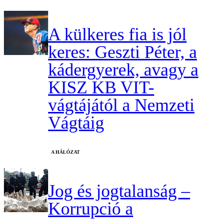
A külkeres fia is jól
keres: Geszti Péter, a
kádergyerek, avagy a
KISZ KB VIT-
vágtájától a Nemzeti
Vágtáig
A HÁLÓZAT
Jog és jogtalanság –
Korrupció a