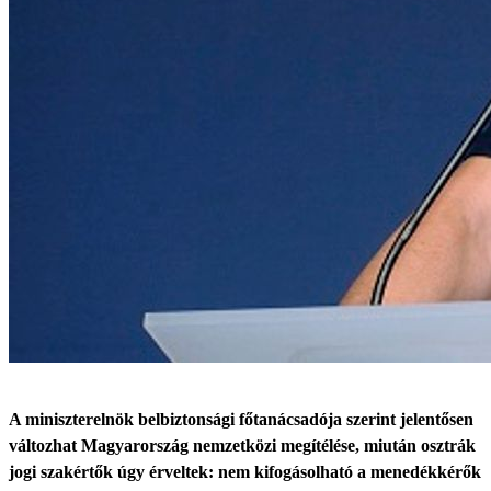
A miniszterelnök belbiztonsági főtanácsadója szerint jelentősen
változhat Magyarország nemzetközi megítélése, miután osztrák
jogi szakértők úgy érveltek: nem kifogásolható a menedékkérők