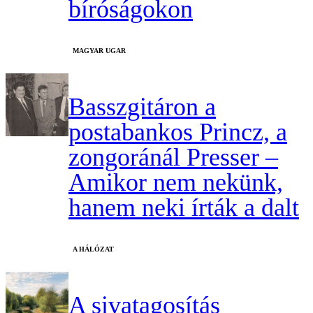
bíróságokon
MAGYAR UGAR
Basszgitáron a
postabankos Princz, a
zongoránál Presser –
Amikor nem nekünk,
hanem neki írták a dalt
A HÁLÓZAT
A sivatagosítás