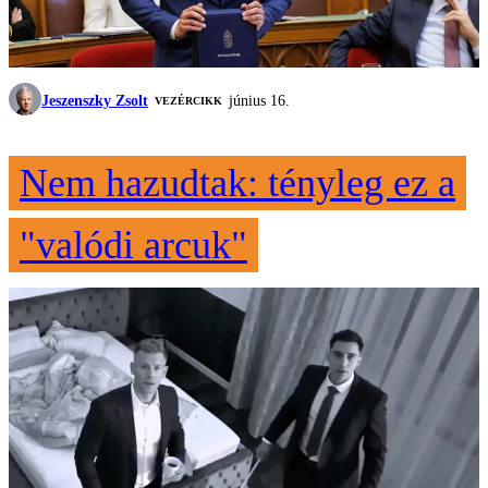
Jeszenszky Zsolt
június 16.
VEZÉRCIKK
Nem hazudtak: tényleg ez a
"valódi arcuk"