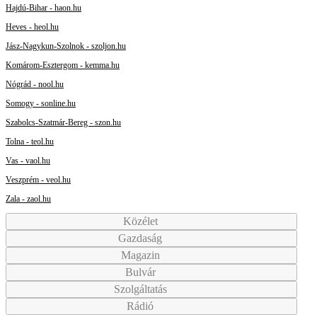
Hajdú-Bihar - haon.hu
Heves - heol.hu
Jász-Nagykun-Szolnok - szoljon.hu
Komárom-Esztergom - kemma.hu
Nógrád - nool.hu
Somogy - sonline.hu
Szabolcs-Szatmár-Bereg - szon.hu
Tolna - teol.hu
Vas - vaol.hu
Veszprém - veol.hu
Zala - zaol.hu
Közélet
Gazdaság
Magazin
Bulvár
Szolgáltatás
Rádió