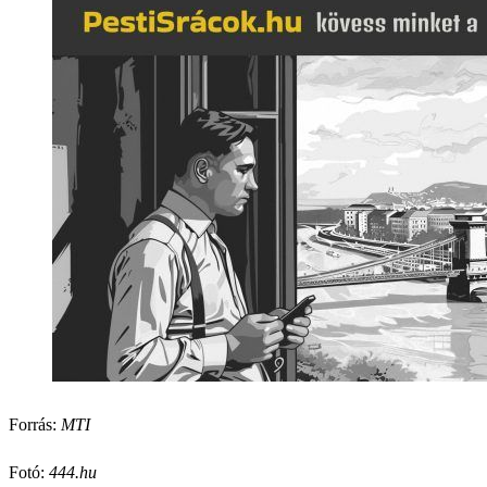
Forrás:
MTI
Fotó:
444.hu