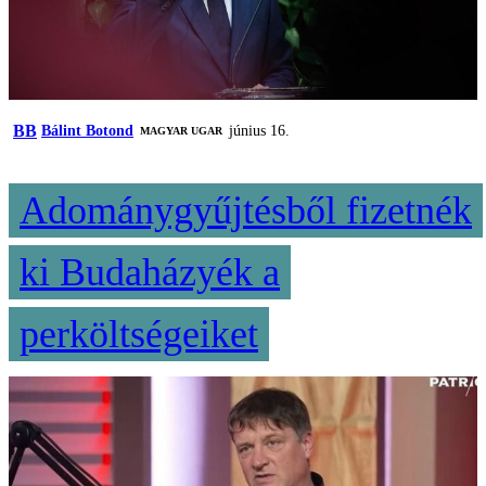
BB
Bálint Botond
június 16.
MAGYAR UGAR
Adománygyűjtésből fizetnék
ki Budaházyék a
perköltségeiket