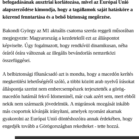
befogadásának ausztriai korlátozása, mivel az Európai Unió
alapszerződése kimondja, hogy a tagállamok saját hatásköre a
közrend fenntartása és a belső biztonság megőrzése.
Bakondi György az M1 aktuális csatorna szerda reggeli műsorában
megjegyezte: Magyarország a kezdetektől ezt az álláspontot
képviselte. Úgy fogalmazott, hogy rendkívül dinamikusan, néha
óráról órára változnak az illegális bevándorlás nemzetközi
összefüggései.
A belbiztonsági főtanácsadó azt is mondta, hogy a macedón kerítés
megkerülési lehetőségéről szóló, a többi között arab nyelvű írásokat
álláspontja szerint nem embercsempészek terjesztették a görög-
macedón határnál fekvő Idomeninél, már csak azért sem, mert ebből
nekik nem származik jövedelmük. A migránsok mozgását inkább
más csoportok kívánják irányítani, amelyek nyomást akarnak
gyakorolni az Európai Unió döntéshozóira annak érdekében, hogy
engedjék tovább a Görögországban rekedteket - tette hozzá.