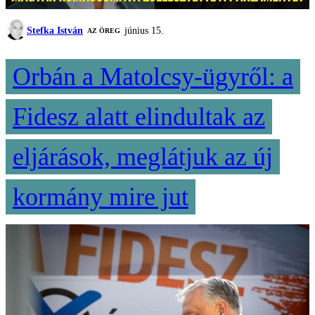
Stefka István
június 15.
AZ ÖREG
Orbán a Matolcsy-ügyről: a
Fidesz alatt elindultak az
eljárások, meglátjuk az új
kormány mire jut