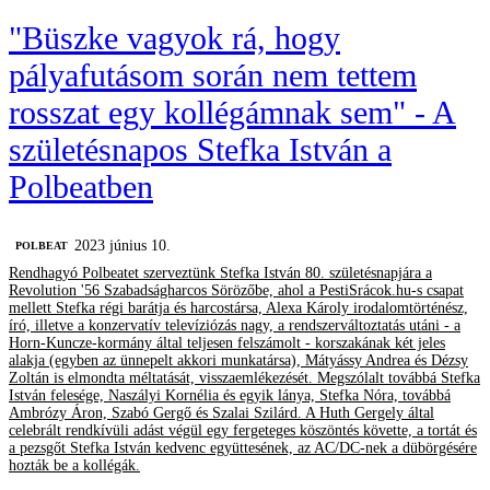
"Büszke vagyok rá, hogy
pályafutásom során nem tettem
rosszat egy kollégámnak sem" - A
születésnapos Stefka István a
Polbeatben
2023 június 10.
‎POLBEAT
Rendhagyó Polbeatet szerveztünk Stefka István 80. születésnapjára a
Revolution '56 Szabadságharcos Sörözőbe, ahol a PestiSrácok.hu-s csapat
mellett Stefka régi barátja és harcostársa, Alexa Károly irodalomtörténész,
író, illetve a konzervatív televíziózás nagy, a rendszerváltoztatás utáni - a
Horn-Kuncze-kormány által teljesen felszámolt - korszakának két jeles
alakja (egyben az ünnepelt akkori munkatársa), Mátyássy Andrea és Dézsy
Zoltán is elmondta méltatását, visszaemlékezését. Megszólalt továbbá Stefka
István felesége, Naszályi Kornélia és egyik lánya, Stefka Nóra, továbbá
Ambrózy Áron, Szabó Gergő és Szalai Szilárd. A Huth Gergely által
celebrált rendkívüli adást végül egy fergeteges köszöntés követte, a tortát és
a pezsgőt Stefka István kedvenc együttesének, az AC/DC-nek a dübörgésére
hozták be a kollégák.