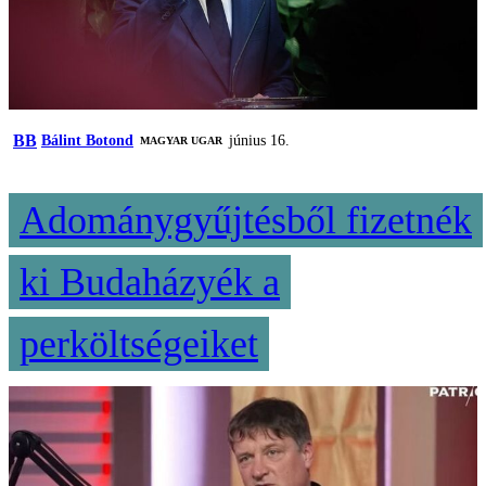
BB
Bálint Botond
június 16.
MAGYAR UGAR
Adománygyűjtésből fizetnék
ki Budaházyék a
perköltségeiket