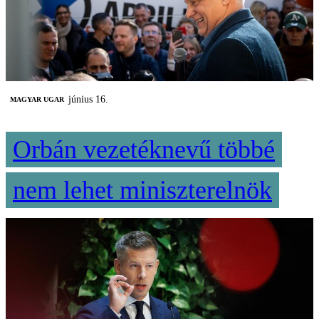
június 16.
MAGYAR UGAR
Orbán vezetéknevű többé
nem lehet miniszterelnök