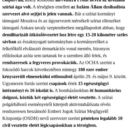
szíriai ága volt.
A térségben emellett
az Iszlám Állam dzsihadista
szervezet alvó sejtjei is jelen vannak.
Bár a szíriai kormányt
támogató Moszkva és az úgynevezett mérsékelt szíriai ellenzéket
támogató Ankara tavaly szeptemberben megállapodott abban, hogy
demilitarizált ütközőövezetet hoz létre egy 15-20 kilométer széles
sávban
az északnyugati tartományban a kormányerőket a
felkelőktől elválasztó demarkációs vonal mentén, bizonyos
előírásokat azóta sem tartanak be a szemben álló felek, és
rendszeresek a fegyveres provokációk.
Az OCHA szerint a
fokozódó harcok következtében mintegy
180 ezer ember
kényszerült elmenekülni otthonából
április 29. és május 9. között.
Ugyanezen forrás szerint
csapások
értek
15 egészségügyi
intézményt és 16 iskolát is.
A bombázásokban
öt humanitárius
dolgozó, köztük két egészségügyi életét vesztette.
A szíriai
polgárháború eseményeiről kiterjedt aktivistahálózata révén
rendszeresen beszámoló Emberi Jogok Szíriai Megfigyelő
Központja (OSDH) nevű szervezet szerint
pénteken legalább 10
civil vesztette életét légicsapásokban a térségben.