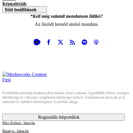
Képgalériák
Süti beállítások
*Kell még valamit mondanom Ildikó?
Az őszödi beszéd utolsó mondata.
Portfóliónk minőségi tartalmat jelent minden olvasó számára. Egyedülálló elérést, országos
lefedettséget és változatos megjelenési lehetőséget biztosít. Folyamatosan keressük az új
irányokat és fejlődési lehetőségeket. Ez jövőnk záloga.
Regionális hírportálok
Bács-Kiskun - baon.hu
Baranya - bama.hu