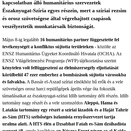
kapcsolatban álló humanitárius szervezetek
Északnyugat-Szíria egyes részein, mert a szíriai rezsim
és orosz szövetségese által végrehajtott csapások
veszélyeztetik munkatársaik biztonságát.
Május 8-ig legalább
16 humanitárius partner függesztette fel
tevékenységét a konfliktus sújtotta területeken
- közölte az
ENSZ Humanitárius Ügyeket Koordináló Hivatala (OCHA). Az
ENSZ Világélelmezési Programja (WFP) tájékoztatása szerint
kénytelen volt felfüggeszteni az élelmiszersegély eljuttatását
körülbelül 47 ezer emberhez a bombázások sújtotta városokba
és falvakba.
A Bassár el-Aszad szíriai elnökhöz hű erők és a vele
szövetséges orosz harci repülőgépek április vége óta fokozták
támadásaikat az északnyugat-szíriai Idlíb tartomány déli részén. Idlíb
tartomány nagy részét és a vele szomszédos
Aleppó, Hama és
Latakia tartomány egy részét a szíriai lázadók és a Haját Tahrír
as-Sám (HTS) szélsőséges iszlamista ernyőszervezet tartja
uralma alatt.
A HTS élén a Dzsabhat Fatah es-Sám dzsihadista
csoport áll,
amely korábban
an-Núszra Front néven az al-Kaida