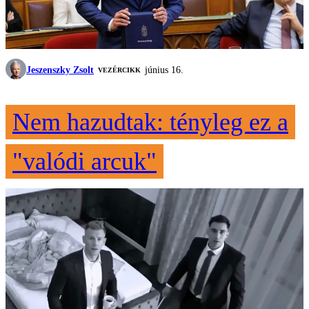
Jeszenszky Zsolt
június 16.
VEZÉRCIKK
Nem hazudtak: tényleg ez a
"valódi arcuk"