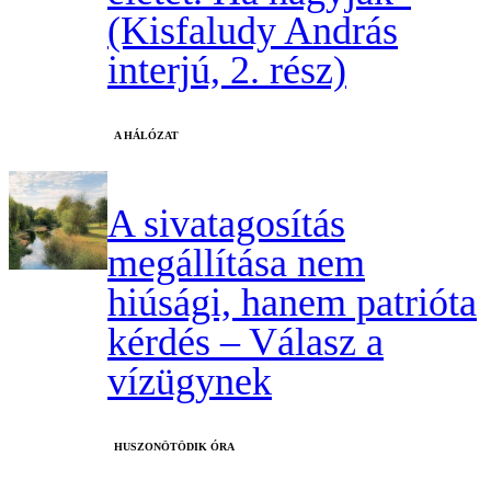
(Kisfaludy András
interjú, 2. rész)
A HÁLÓZAT
A sivatagosítás
megállítása nem
hiúsági, hanem patrióta
kérdés – Válasz a
vízügynek
HUSZONÖTÖDIK ÓRA