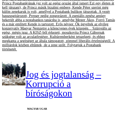
Princz Postabankjának (ez volt az egész ország által ismert Ezt egy életen át
kell játszani), de Princz másik bizalmi embere, Kende Péter szerint még
külön zenekaruk is volt, amellyel a Postabank bulikon játszottak. A vezér
basszusgitározott, Presser pedig zongorázott. A zseniális zenész amúgy
bekerült abba a postabankos tanácsba is, amelybe Mester Ákos, Forró Tamás
és a már említett Kende is tartozott. Erős névsor. Ők ügyeltek az elvileg
konzervatív Magyar Nemzetre a kilencvenes évek közepén... Szürreális az
egész, mégis igaz. A KISZ-ből érkezett, moszkovita Princz Gábornak
szüksége volt az arculatfestésre. Kultúremberként tetszelgett, és ehhez
megkapta a segítséget az általa támogatott, zömmel liberális értelmiségtől. A
milliárdok közben eltűntek, de a zene szólt. Folytatjuk a Postabank
történetét.
Jog és jogtalanság –
Korrupció a
bíróságokon
MAGYAR UGAR