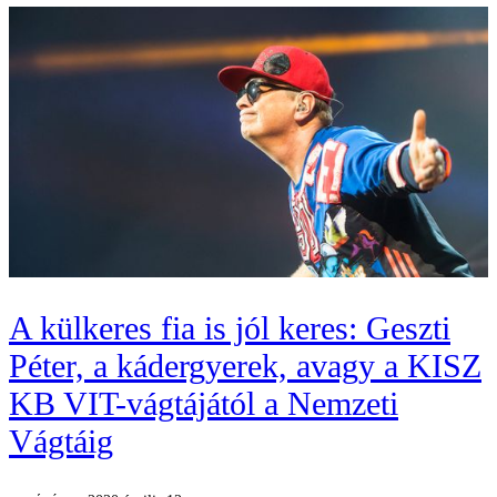
A külkeres fia is jól keres: Geszti
Péter, a kádergyerek, avagy a KISZ
KB VIT-vágtájától a Nemzeti
Vágtáig