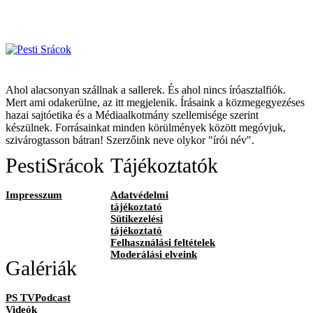
Ahol alacsonyan szállnak a sallerek. És ahol nincs íróasztalfiók.
Mert ami odakerülne, az itt megjelenik. Írásaink a közmegegyezéses
hazai sajtóetika és a Médiaalkotmány szellemisége szerint
készülnek. Forrásainkat minden körülmények között megóvjuk,
szivárogtasson bátran! Szerzőink neve olykor "írói név".
PestiSrácok
Tájékoztatók
Impresszum
Adatvédelmi
tájékoztató
Sütikezelési
tájékoztató
Felhasználási feltételek
Moderálási elveink
Galériák
PS TVPodcast
Videók