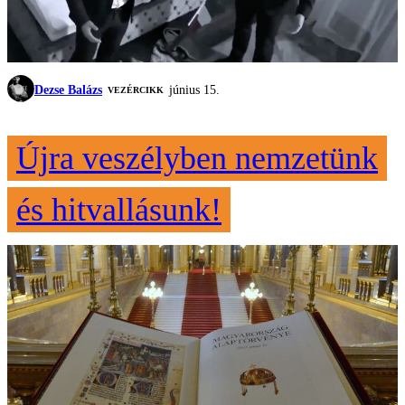
Dezse Balázs
június 15.
VEZÉRCIKK
Újra veszélyben nemzetünk
és hitvallásunk!