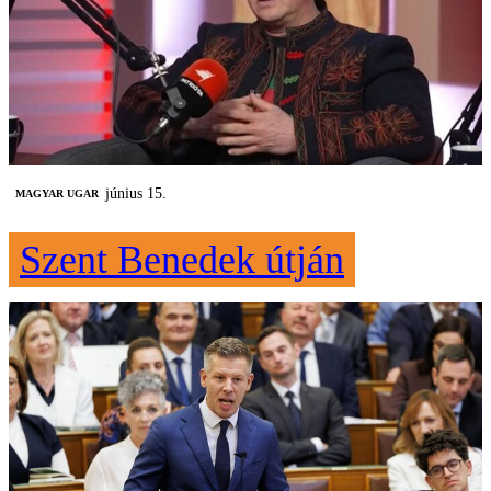
június 15.
MAGYAR UGAR
Szent Benedek útján