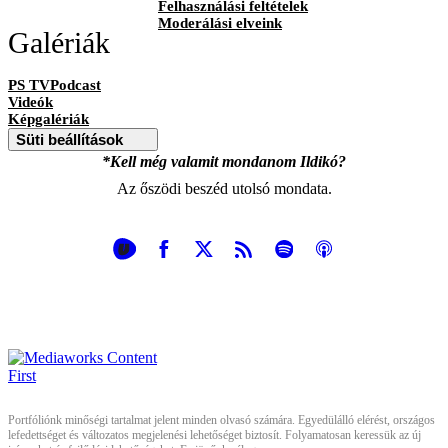
Felhasználási feltételek
Moderálási elveink
Galériák
PS TVPodcast
Videók
Képgalériák
Süti beállítások
*Kell még valamit mondanom Ildikó?
Az őszödi beszéd utolsó mondata.
Portfóliónk minőségi tartalmat jelent minden olvasó számára. Egyedülálló elérést, országos
lefedettséget és változatos megjelenési lehetőséget biztosít. Folyamatosan keressük az új