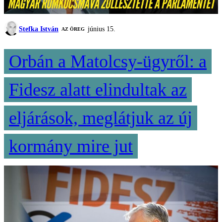
Stefka István
június 15.
AZ ÖREG
Orbán a Matolcsy-ügyről: a
Fidesz alatt elindultak az
eljárások, meglátjuk az új
kormány mire jut