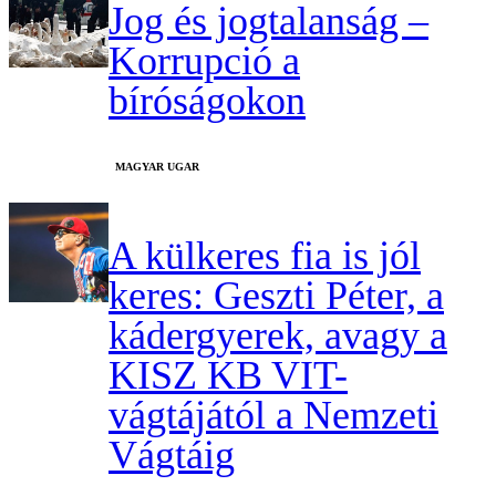
Jog és jogtalanság –
Korrupció a
bíróságokon
MAGYAR UGAR
A külkeres fia is jól
keres: Geszti Péter, a
kádergyerek, avagy a
KISZ KB VIT-
vágtájától a Nemzeti
Vágtáig