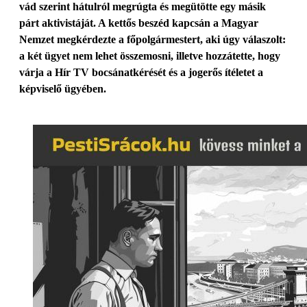
vád szerint hátulról megrúgta és megütötte egy másik
párt aktivistáját. A kettős beszéd kapcsán a Magyar
Nemzet megkérdezte a főpolgármestert, aki úgy válaszolt:
a két ügyet nem lehet összemosni, illetve hozzátette, hogy
várja a Hír TV bocsánatkérését és a jogerős ítéletet a
képviselő ügyében.