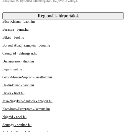
irányokat és fejlődési lehetőségeket. Ez jövőnk záloga.
Regionális hírportálok
Bács-Kiskun - baon.hu
Baranya - bama.hu
Békés - beol.hu
Borsod-Abaúj-Zemplén - boon.hu
Csongrád - delmagyar.hu
Dunaújváros - duol.hu
Fejér - feol.hu
Győr-Moson-Sopron - kisalfold.hu
Hajdú-Bihar - haon.hu
Heves - heol.hu
Jász-Nagykun-Szolnok - szoljon.hu
Komárom-Esztergom - kemma.hu
Nógrád - nool.hu
Somogy - sonline.hu