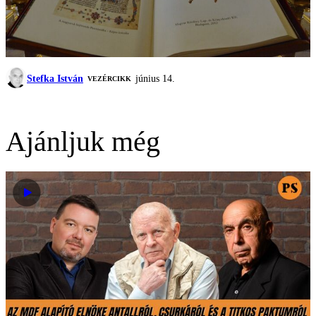
Stefka István
június 14.
VEZÉRCIKK
Ajánljuk még