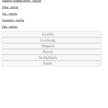
Szabolcs-Szatmár-Bereg - szon.hu
Tolna - teol.hu
Vas - vaol.hu
Veszprém - veol.hu
Zala - zaol.hu
Közélet
Gazdaság
Magazin
Bulvár
Szolgáltatás
Rádió