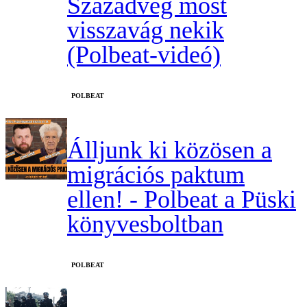
Századvég most
visszavág nekik
(Polbeat-videó)
‎POLBEAT
Álljunk ki közösen a
migrációs paktum
ellen! - Polbeat a Püski
könyvesboltban
‎POLBEAT