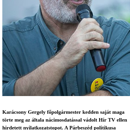
Karácsony Gergely főpolgármester kedden saját maga
törte meg az általa nácimosdatással vádolt Hír TV ellen
hirdetett nyilatkozatstopot. A Párbeszéd politikusa