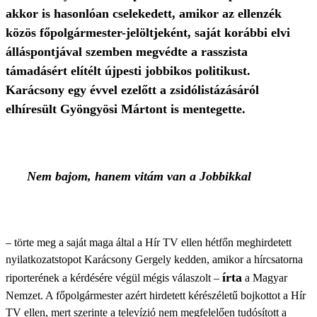
akkor is hasonlóan cselekedett, amikor az ellenzék
közös főpolgármester-jelöltjeként, saját korábbi elvi
álláspontjával szemben megvédte a rasszista
támadásért elítélt újpesti jobbikos politikust.
Karácsony egy évvel ezelőtt a zsidólistázásáról
elhíresült Gyöngyösi Mártont is mentegette.
Nem bajom, hanem vitám van a Jobbikkal
– törte meg a saját maga által a Hír TV ellen hétfőn meghirdetett
nyilatkozatstopot Karácsony Gergely kedden, amikor a hírcsatorna
írta
riporterének a kérdésére végül mégis válaszolt –
a Magyar
Nemzet. A főpolgármester azért hirdetett kérészéletű bojkottot a Hír
TV ellen, mert szerinte a televízió nem megfelelően tudósított a