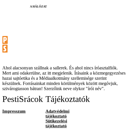
A HÁLÓZAT
Ahol alacsonyan szállnak a sallerek. És ahol nincs íróasztalfiók.
Mert ami odakerülne, az itt megjelenik. Írásaink a közmegegyezéses
hazai sajtóetika és a Médiaalkotmány szellemisége szerint
készülnek. Forrásainkat minden körülmények között megóvjuk,
szivárogtasson bátran! Szerzőink neve olykor "írói név".
PestiSrácok
Tájékoztatók
Impresszum
Adatvédelmi
tájékoztató
Sütikezelési
tájékoztató