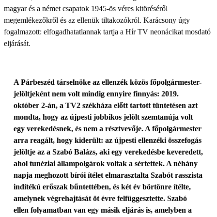
magyar és a német csapatok 1945-ös véres kitöréséről
megemlékezőkről és az ellenük tiltakozókról. Karácsony úgy
fogalmazott: elfogadhatatlannak tartja a Hír TV neonácikat mosdató
eljárását.
A Párbeszéd társelnöke az ellenzék közös főpolgármester-
jelöltjeként nem volt mindig ennyire finnyás: 2019.
október 2-án, a TV2 székháza előtt tartott tüntetésen azt
mondta, hogy az újpesti jobbikos jelölt szemtanúja volt
egy verekedésnek, és nem a résztvevője. A főpolgármester
arra reagált, hogy kiderült: az újpesti ellenzéki összefogás
jelöltje az a Szabó Balázs, aki egy verekedésbe keveredett,
ahol tunéziai állampolgárok voltak a sértettek. A néhány
napja meghozott bírói ítélet elmarasztalta Szabót rasszista
indítékú erőszak bűntetté­ben, és két év börtönre ítélte,
amelynek végrehajtását öt évre felfüggesztette. Szabó
ellen folyamatban van egy másik eljárás is, amelyben a