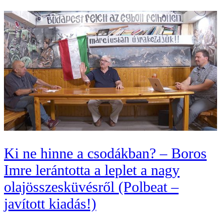
Ki ne hinne a csodákban? – Boros
Imre lerántotta a leplet a nagy
olajösszesküvésről (Polbeat –
javított kiadás!)