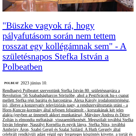
"Büszke vagyok rá, hogy
pályafutásom során nem tettem
rosszat egy kollégámnak sem" - A
születésnapos Stefka István a
Polbeatben
2023 június 10.
‎POLBEAT
Rendhagyó Polbeatet szerveztünk Stefka István 80. születésnapjára a
Revolution '56 Szabadságharcos Sörözőbe, ahol a PestiSrácok.hu-s csapat
mellett Stefka régi barátja és harcostársa, Alexa Károly irodalomtörténész,
író, illetve a konzervatív televíziózás nagy, a rendszerváltoztatás utáni - a
Horn-Kuncze-kormány által teljesen felszámolt - korszakának két jeles
alakja (egyben az ünnepelt akkori munkatársa), Mátyássy Andrea és Dézsy
Zoltán is elmondta méltatását, visszaemlékezését. Megszólalt továbbá Stefka
István felesége, Naszályi Kornélia és egyik lánya, Stefka Nóra, továbbá
Ambrózy Áron, Szabó Gergő és Szalai Szilárd. A Huth Gergely által
celebrált rendkívüli adást végül egy fergeteges köszöntés követte, a tortát és