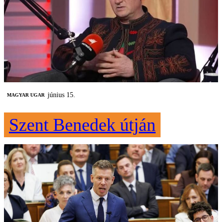
június 15.
MAGYAR UGAR
Szent Benedek útján