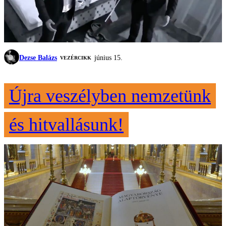
Dezse Balázs
június 15.
VEZÉRCIKK
Újra veszélyben nemzetünk
és hitvallásunk!