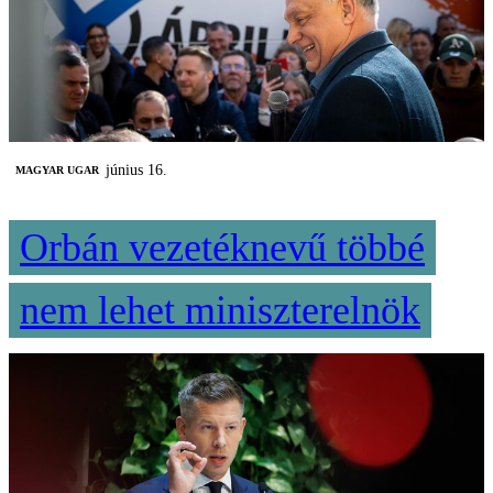
június 16.
MAGYAR UGAR
Orbán vezetéknevű többé
nem lehet miniszterelnök