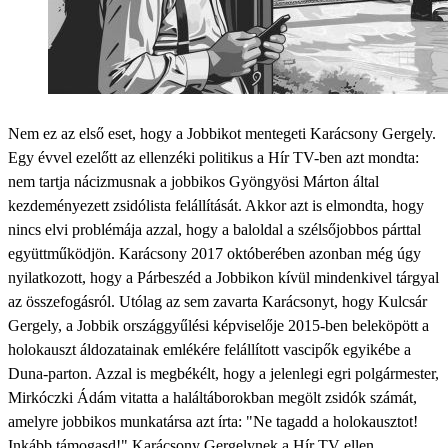
Nem ez az első eset, hogy a Jobbikot mentegeti Karácsony Gergely.
Egy évvel ezelőtt az ellenzéki politikus a Hír TV-ben azt mondta:
nem tartja nácizmusnak a jobbikos Gyöngyösi Márton által
kezdeményezett zsidólista felállítását. Akkor azt is elmondta, hogy
nincs elvi problémája azzal, hogy a baloldal a szélsőjobbos párttal
együttműködjön. Karácsony 2017 októberében azonban még úgy
nyilatkozott, hogy a Párbeszéd a Jobbikon kívül mindenkivel tárgyal
az összefogásról. Utólag az sem zavarta Karácsonyt, hogy Kulcsár
Gergely, a Jobbik ország­­gyűlési képviselője 2015-ben beleköpött a
holokauszt áldozatainak emlékére felállított vascipők egyikébe a
Duna-parton. Azzal is megbékélt, hogy a jelenlegi egri polgármester,
Mirkóczki Ádám vitatta a haláltáborokban megölt zsidók számát,
amelyre jobbikos munkatársa azt írta: "Ne tagadd a holokausztot!
Inkább támogasd!" Karácsony Gergelynek a Hír TV ellen