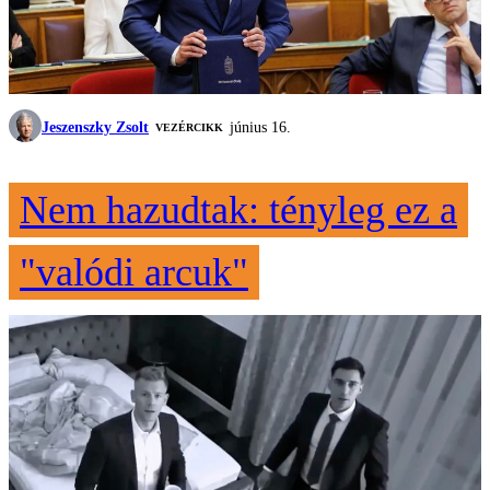
Jeszenszky Zsolt
június 16.
VEZÉRCIKK
Nem hazudtak: tényleg ez a
"valódi arcuk"