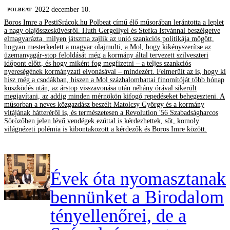
2022 december 10.
‎POLBEAT
Boros Imre a PestiSrácok.hu Polbeat című élő műsorában lerántotta a leplet
a nagy olajösszesküvésről. Huth Gergellyel és Stefka Istvánnal beszélgetve
elmagyarázta, milyen játszma zajlik az unió szankciós politikája mögött,
hogyan mesterkedett a magyar olajmulti, a Mol, hogy kikényszerítse az
üzemanyagár-stop feloldását még a kormány által tervezett szilveszteri
időpont előtt, és hogy miként fog megfizetni – a teljes szankciós
nyereségének kormányzati elvonásával – mindezért. Felmerült az is, hogy ki
hisz még a csodákban, hiszen a Mol százhalombattai finomítóját több hónap
küszködés után, az árstop visszavonása után néhány órával sikerült
megjavítani, az addig minden mérnökön kifogó repedéseket behegeszteni. A
műsorban a neves közgazdász beszélt Matolcsy György és a kormány
vitájának hátteréről is, és természetesen a Revolution '56 Szabadságharcos
Sörözőben jelen lévő vendégek ezúttal is kérdezhettek, sőt, komoly
világnézeti polémia is kibontakozott a kérdezők és Boros Imre között.
Évek óta nyomasztanak
bennünket a Birodalom
tényellenőrei, de a