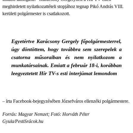
meghirdetett nyilatkozattételi stopjához tegnap Pikó András VIII.
kerületi polgármester is csatlakozott.
Egyetértve Karácsony Gergely főpolgármesterrel,
úgy döntöttem, hogy továbbra sem szerepelek a
csatorna műsoraiban és nem nyilatkozom a
munkatársainak. Emiatt a február 18-i, korábban
leegyeztetett Hír TV-s esti interjúmat lemondom
– írta Facebook-bejegyzésében Józsefváros ellenzéki polgármestere.
Forrás: Magyar Nemzet; Fotó: Horváth Péter
Gyula/PestiSrácok.hu