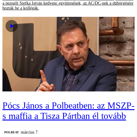
a pezsgőt Stefka István kedvenc együttesének, az AC/DC-nek a dübörgésére
hozták be a kollégák.
Pócs János a Polbeatben: az MSZP-
s maffia a Tisza Pártban él tovább
március 7.
‎POLBEAT