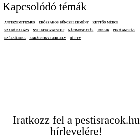
Kapcsolódó témák
ANTISZEMITIZMUS
ERŐSZAKOS BŰNCSELEKMÉNY
KETTŐS MÉRCE
SZABÓ BALÁZS
NYILATKOZATSTOP
NÁCIMOSDATÁS
JOBBIK
PIKÓ ANDRÁS
SZÉLSŐJOBB
KARÁCSONY GERGELY
HÍR TV
Iratkozz fel a pestisracok.hu
hírlevelére!