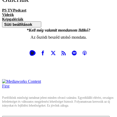
PS TVPodcast
Videók
Képgalériák
Süti beállítások
*Kell még valamit mondanom Ildikó?
Az őszödi beszéd utolsó mondata.
Portfóliónk minőségi tartalmat jelent minden olvasó számára. Egyedülálló elérést, országos
lefedettséget és változatos megjelenési lehetőséget biztosít. Folyamatosan keressük az új
irányokat és fejlődési lehetőségeket. Ez jövőnk záloga.