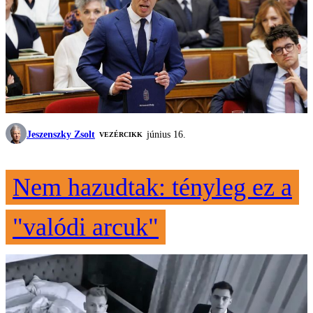
Jeszenszky Zsolt
június 16.
VEZÉRCIKK
Nem hazudtak: tényleg ez a
"valódi arcuk"