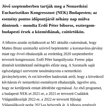
Jövő szeptemberben tartják meg a Nemzetközi
Eucharisztikus Kongresszust (NEK) Budapesten; az
esemény pontos időpontjáról néhány nap múlva
döntenek – mondta Erdő Péter bíboros, esztergom-
budapesti érsek a közmédiának, csütörtökön.
A bíboros azután nyilatkozott az M1 aktuális csatornának, hogy
Matteo Bruni szentszéki szóvivő bejelentette: a koronavírus-járvány
miatt egy évvel elhalasztják az eredetileg 2020 szeptemberére
tervezett kongresszust. Erdő Péter hangsúlyozta: Ferenc pápa
döntését körültekintő mérlegelés előzte meg. A Szentszék saját
egészségügyi szervezete tanulmányozta a nemzetközi
járványhelyzetet, és ezt követően határoztak arról, hogy a következő
két-három év nemzetközi eseményeit elhalasztják, ügyelve arra,
hogy ne kerüljenek emiatt átfedésbe egymással. Az első programot,
a budapesti NEK-et 2021-re, a 2021-re tervezett Családok
Világtalálkozóját 2022-re, a 2022-re tervezett Ifjúsági
Világtalálkozót pedig 2023-ra helyezték át. A bíboros reményét