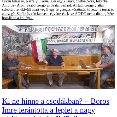
István felesége, Naszályi Kornélia és egyik lánya, Stefka Nóra, továbbá
Ambrózy Áron, Szabó Gergő és Szalai Szilárd. A Huth Gergely által
celebrált rendkívüli adást végül egy fergeteges köszöntés követte, a tortát és
a pezsgőt Stefka István kedvenc együttesének, az AC/DC-nek a dübörgésére
hozták be a kollégák.
Ki ne hinne a csodákban? – Boros
Imre lerántotta a leplet a nagy