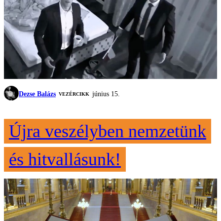
Dezse Balázs
június 15.
VEZÉRCIKK
Újra veszélyben nemzetünk
és hitvallásunk!