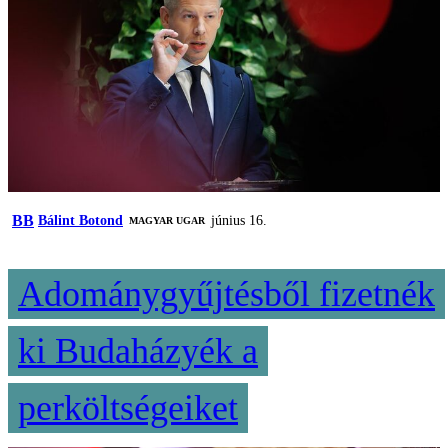
BB
Bálint Botond
június 16.
MAGYAR UGAR
Adománygyűjtésből fizetnék
ki Budaházyék a
perköltségeiket