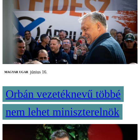
június 16.
MAGYAR UGAR
Orbán vezetéknevű többé
nem lehet miniszterelnök