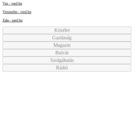
Vas - vaol.hu
Veszprém - veol.hu
Zala - zaol.hu
Közélet
Gazdaság
Magazin
Bulvár
Szolgáltatás
Rádió