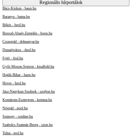
Regionális hírportálok
Bács-Kiskun - baon.hu
Baranya - bama.hu
Békés - beol.hu
Borsod-Abaúj-Zemplén - boon.hu
Csongrád - delmagyar.hu
Dunaújváros - duol.hu
Fejér - feol.hu
Győr-Moson-Sopron - kisalfold.hu
Hajdú-Bihar - haon.hu
Heves - heol.hu
Jász-Nagykun-Szolnok - szoljon.hu
Komárom-Esztergom - kemma.hu
Nógrád - nool.hu
Somogy - sonline.hu
Szabolcs-Szatmár-Bereg - szon.hu
Tolna - teol.hu