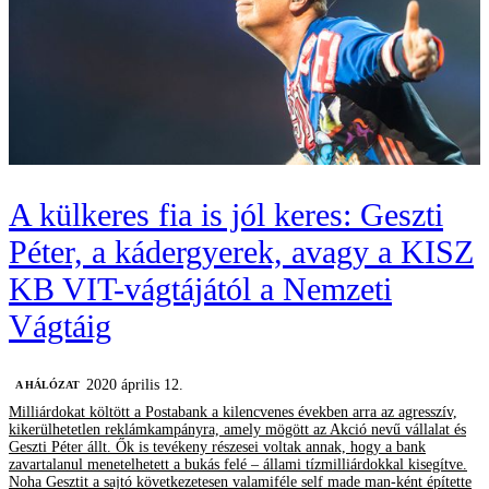
A külkeres fia is jól keres: Geszti
Péter, a kádergyerek, avagy a KISZ
KB VIT-vágtájától a Nemzeti
Vágtáig
2020 április 12.
A HÁLÓZAT
Milliárdokat költött a Postabank a kilencvenes években arra az agresszív,
kikerülhetetlen reklámkampányra, amely mögött az Akció nevű vállalat és
Geszti Péter állt. Ők is tevékeny részesei voltak annak, hogy a bank
zavartalanul menetelhetett a bukás felé – állami tízmilliárdokkal kisegítve.
Noha Gesztit a sajtó következetesen valamiféle self made man-ként építette