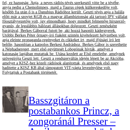
fel, ez hazugság. Apja, a neves rádiós-tévés szerkesztő vitte be a tévébe,
anyja pedig a Chemolimpex, majd a Taurus cégek külkereskedője volt,
később fia után ő is a Danubius Rádióhoz került. Geszti tévés apja a halála
előtt már a szovjet KGB és a magyar állambiztonság alá tartozó IPV vállalat
főosztályvezetője volt, így elmondható, hogy mindkét felmenője hírszerző-
gyanús, de legalábbis hálózati állásokban dolgozott. Geszti zenészként
barátjával, Berkes Gáborral futott be, aki hozzá hasonló kádergyerek.
Utóbbi Berkes Péter őrnagy-író fiaként szintén kivételezett helyzetben volt,
apja eleinte propaganda-regényeket és cikkeket írt, majd ifjúsági író lett
belőle, hasonlóan a katpolos Berkesi Andráshoz. Berkes Gábor is szerethette
a Néphadsereget, mert első együttesét Lobogónak hívták, amelyet a
katonaság lapjában mutattak be. Utána kezdett az Első emeletbe, amelynek
szövegírója Geszti lett. Geszti a rendszerváltás idején lépett be az Akcióba,
amelyet a KISZ-hez közeli rádiósok alapítottak, és amelynek első nagy
haditette a KISZ KB által támogatott VIT-vágta levezénylése volt.
Folytatjuk a Postabank történetét.
Basszgitáron a
postabankos Princz, a
zongoránál Presser –