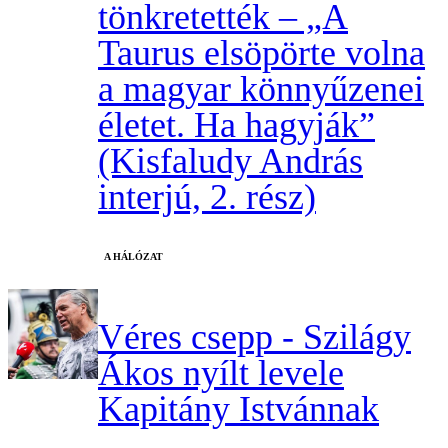
tönkretették – „A
Taurus elsöpörte volna
a magyar könnyűzenei
életet. Ha hagyják”
(Kisfaludy András
interjú, 2. rész)
A HÁLÓZAT
Véres csepp - Szilágy
Ákos nyílt levele
Kapitány Istvánnak