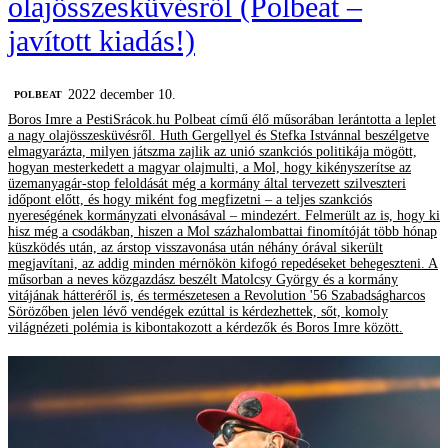
olajösszesküvésről (Polbeat –
javított kiadás!)
2022 december 10.
‎POLBEAT
Boros Imre a PestiSrácok.hu Polbeat című élő műsorában lerántotta a leplet
a nagy olajösszesküvésről. Huth Gergellyel és Stefka Istvánnal beszélgetve
elmagyarázta, milyen játszma zajlik az unió szankciós politikája mögött,
hogyan mesterkedett a magyar olajmulti, a Mol, hogy kikényszerítse az
üzemanyagár-stop feloldását még a kormány által tervezett szilveszteri
időpont előtt, és hogy miként fog megfizetni – a teljes szankciós
nyereségének kormányzati elvonásával – mindezért. Felmerült az is, hogy ki
hisz még a csodákban, hiszen a Mol százhalombattai finomítóját több hónap
küszködés után, az árstop visszavonása után néhány órával sikerült
megjavítani, az addig minden mérnökön kifogó repedéseket behegeszteni. A
műsorban a neves közgazdász beszélt Matolcsy György és a kormány
vitájának hátteréről is, és természetesen a Revolution '56 Szabadságharcos
Sörözőben jelen lévő vendégek ezúttal is kérdezhettek, sőt, komoly
világnézeti polémia is kibontakozott a kérdezők és Boros Imre között.