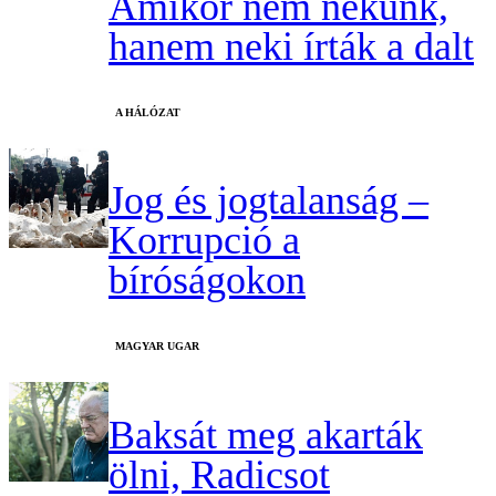
Amikor nem nekünk,
hanem neki írták a dalt
A HÁLÓZAT
Jog és jogtalanság –
Korrupció a
bíróságokon
MAGYAR UGAR
Baksát meg akarták
ölni, Radicsot