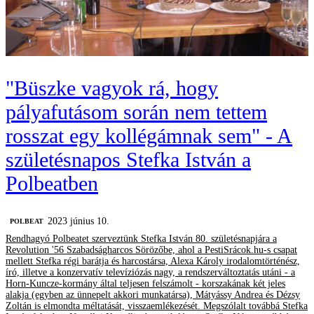
"Büszke vagyok rá, hogy
pályafutásom során nem tettem
rosszat egy kollégámnak sem" - A
születésnapos Stefka István a
Polbeatben
2023 június 10.
‎POLBEAT
Rendhagyó Polbeatet szerveztünk Stefka István 80. születésnapjára a
Revolution '56 Szabadságharcos Sörözőbe, ahol a PestiSrácok.hu-s csapat
mellett Stefka régi barátja és harcostársa, Alexa Károly irodalomtörténész,
író, illetve a konzervatív televíziózás nagy, a rendszerváltoztatás utáni - a
Horn-Kuncze-kormány által teljesen felszámolt - korszakának két jeles
alakja (egyben az ünnepelt akkori munkatársa), Mátyássy Andrea és Dézsy
Zoltán is elmondta méltatását, visszaemlékezését. Megszólalt továbbá Stefka