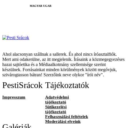
MAGYAR UGAR
Ahol alacsonyan szállnak a sallerek. És ahol nincs íróasztalfiók.
Mert ami odakerülne, az itt megjelenik. Írásaink a közmegegyezéses
hazai sajtóetika és a Médiaalkotmány szellemisége szerint
készülnek. Forrásainkat minden körülmények között megóvjuk,
szivárogtasson bátran! Szerzőink neve olykor "írói név".
PestiSrácok
Tájékoztatók
Impresszum
Adatvédelmi
tájékoztató
Sütikezelési
tájékoztató
Felhasználási feltételek
Moderálási elveink
Galériák