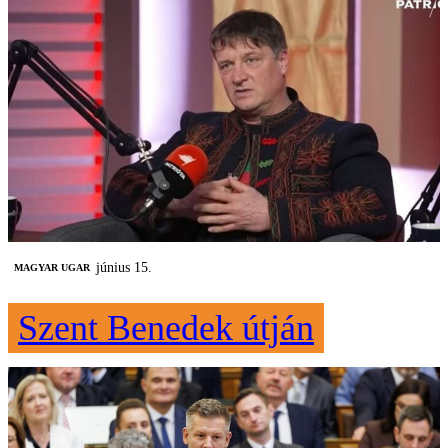
június 15.
MAGYAR UGAR
Szent Benedek útján