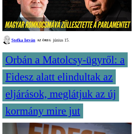
Stefka István
június 15.
AZ ÖREG
Orbán a Matolcsy-ügyről: a
Fidesz alatt elindultak az
eljárások, meglátjuk az új
kormány mire jut