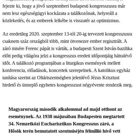
fejezte ki, hogy a jövő szeptemberi budapesti kongresszusra már
nem lesz egészségügyi kockázata a találkozónak, helyreáll a
közlekedés, és az emberek lelkébe is visszatér az optimizmus.
Az eredetileg 2020. szeptember 13-tól 20-ig tervezett kongresszusra
csaknem száz országból több, mint ötvenezer ember regisztrált. A
záró misére Ferenc pápát is várták, a budapesti Szent István-bazilika
előtt pedig világóra jelzi a kongresszus eredeti időpontjáig hátralévő
időt. A találkozó programjában a liturgikus események mellett
konferencia, előadások, koncertek szerepelnek. A katolikus egyház
tanítása szerint az Oltáriszentségben jelenlévő Jézus Krisztust
hirdető és ünneplő egyhetes kongresszust négyévente rendezik meg.
Magyarország második alkalommal ad majd otthont az
eseménynek. Az 1938 májusában Budapesten megtartott
34. Nemzetközi Eucharisztikus Kongresszus záró, a
Hősök terén bemutatott szentmiséjén félmillió hívő vett