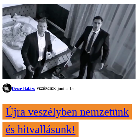
Dezse Balázs
június 15.
VEZÉRCIKK
Újra veszélyben nemzetünk
és hitvallásunk!