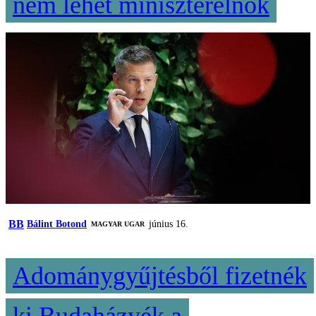
nem lehet miniszterelnök
BB
Bálint Botond
június 16.
MAGYAR UGAR
Adománygyűjtésből fizetnék