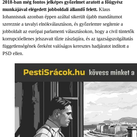
2018-ban még fontos jelképes győzelmet aratott a főügyész
munkájával elégedett jobboldali államfő felett.
Klaus
Iohannisnak azonban éppen azáltal sikerült újabb mandátumot
szereznie a tavalyi elnökválasztáson, és győzelemre segítenie a
jobboldalt az európai parlamenti választásokon, hogy a civil tüntetők
korrupcióellenes jelszavait tűzte zászlajára, és az igazságszolgáltatás
függetlenségének őreként valóságos keresztes hadjáratot indított a
PSD ellen.