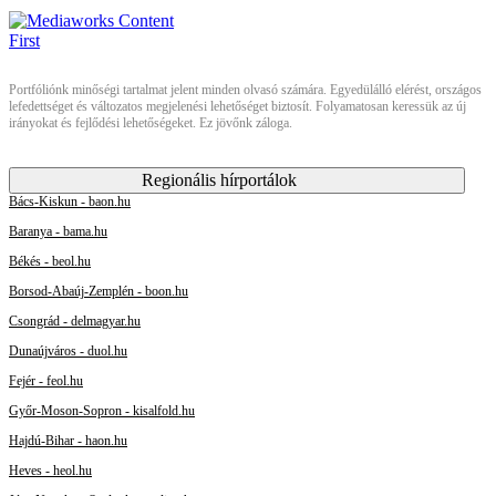
Portfóliónk minőségi tartalmat jelent minden olvasó számára. Egyedülálló elérést, országos
lefedettséget és változatos megjelenési lehetőséget biztosít. Folyamatosan keressük az új
irányokat és fejlődési lehetőségeket. Ez jövőnk záloga.
Regionális hírportálok
Bács-Kiskun - baon.hu
Baranya - bama.hu
Békés - beol.hu
Borsod-Abaúj-Zemplén - boon.hu
Csongrád - delmagyar.hu
Dunaújváros - duol.hu
Fejér - feol.hu
Győr-Moson-Sopron - kisalfold.hu
Hajdú-Bihar - haon.hu
Heves - heol.hu