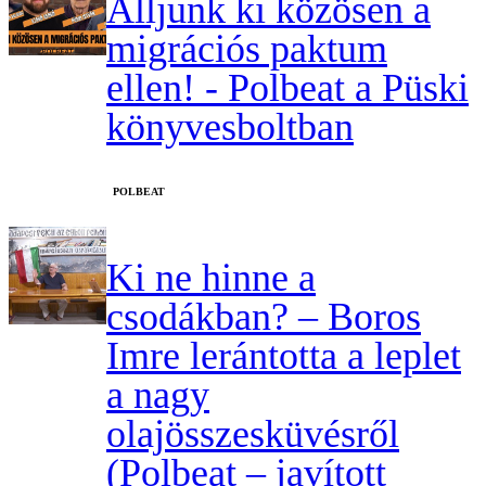
Álljunk ki közösen a
migrációs paktum
ellen! - Polbeat a Püski
könyvesboltban
‎POLBEAT
Ki ne hinne a
csodákban? – Boros
Imre lerántotta a leplet
a nagy
olajösszesküvésről
(Polbeat – javított