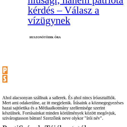
kérdés – Válasz a
vízügynek
HUSZONÖTÖDIK ÓRA
Ahol alacsonyan szállnak a sallerek. És ahol nincs íróasztalfiók.
Mert ami odakerülne, az itt megjelenik. Írásaink a közmegegyezéses
hazai sajtóetika és a Médiaalkotmány szellemisége szerint
készülnek. Forrásainkat minden körülmények között megóvjuk,
szivárogtasson bátran! Szerzőink neve olykor "írói név".