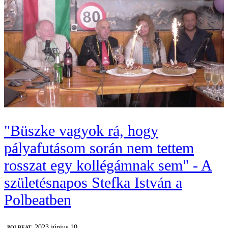
"Büszke vagyok rá, hogy
pályafutásom során nem tettem
rosszat egy kollégámnak sem" - A
születésnapos Stefka István a
Polbeatben
2023 június 10.
‎POLBEAT