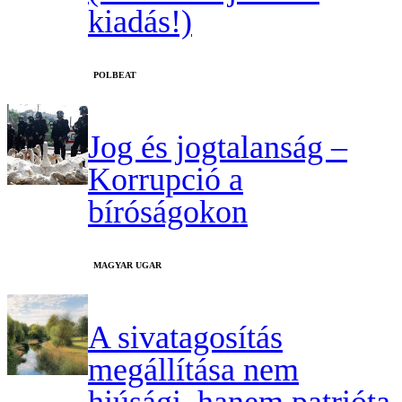
kiadás!)
‎POLBEAT
Jog és jogtalanság –
Korrupció a
bíróságokon
MAGYAR UGAR
A sivatagosítás
megállítása nem
hiúsági, hanem patrióta