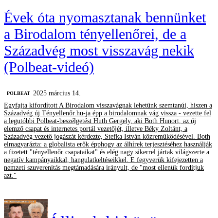
Évek óta nyomasztanak bennünket
a Birodalom tényellenőrei, de a
Századvég most visszavág nekik
(Polbeat-videó)
2025 március 14.
‎POLBEAT
Egyfajta kifordított A Birodalom visszavágnak lehetünk szemtanúi, hiszen a
Századvég új Tényellenőr.hu-ja épp a birodalomnak vág vissza - vezette fel
a legutóbbi Polbeat-beszélgetést Huth Gergely, aki Both Hunort, az új
elemző csapat és internetes portál vezetőjét, illetve Béky Zoltánt, a
Századvég vezető jogászát kérdezte, Stefka István közreműködésével. Both
elmagyarázta: a globalista erők épphogy az álhírek terjesztéséhez használják
a fizetett "tényellenőr csapataikat" és elég nagy sikerrel jártak világszerte a
negatív kampányaikkal, hangulatkeltéseikkel. E fegyverük kifejezetten a
nemzeti szuverenitás megtámadására irányult, de "most ellenük fordítjuk
azt."