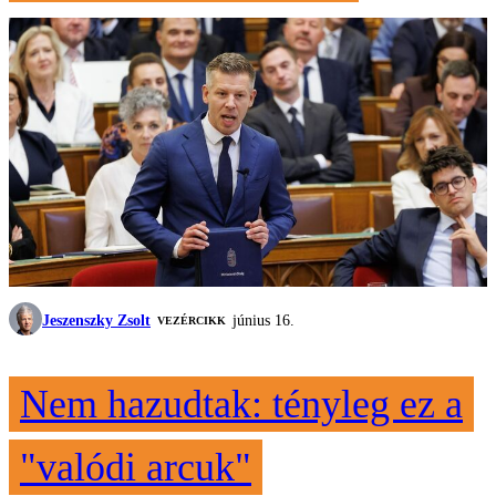
Jeszenszky Zsolt
június 16.
VEZÉRCIKK
Nem hazudtak: tényleg ez a
"valódi arcuk"