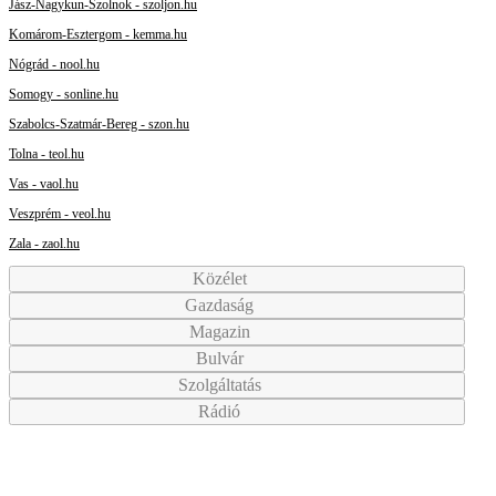
Jász-Nagykun-Szolnok - szoljon.hu
Komárom-Esztergom - kemma.hu
Nógrád - nool.hu
Somogy - sonline.hu
Szabolcs-Szatmár-Bereg - szon.hu
Tolna - teol.hu
Vas - vaol.hu
Veszprém - veol.hu
Zala - zaol.hu
Közélet
Gazdaság
Magazin
Bulvár
Szolgáltatás
Rádió