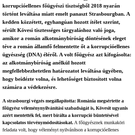
korrupcióellenes főügyészi tisztségből 2018 nyarán
történt leváltása miatt emelt panaszt Strasbourgban. A
kedden közzétett, egyhangúan hozott ítélet szerint,
sérült Kövesi tisztességes tárgyaláshoz való joga,
amikor a román alkotmánybíróság döntésének eleget
téve a román államfő felmentette őt a korrupcióellenes
ügyészség (DNA) éléről. A volt főügyész azt kifogásolta:
az alkotmánybíróság anélkül hozott
megfellebbezhetetlen határozatot leváltása ügyében,
hogy beidézte volna, és lehetőséget biztosított volna
számára a védekezésre.
A strasbourgi végzés megállapította: Románia megsértette a
főügyész véleménynyilvánítási szabadságát is, Kövesit ugyanis
azért mentették fel, mert bírálta a korrupció büntetésével
kapcsolatos törvénymódosításokat.
A főügyésznek munkaköri
feladata volt, hogy véleményt nyilvánítson a korrupcióellenes