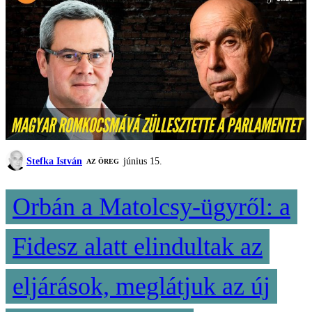
Stefka István
június 15.
AZ ÖREG
Orbán a Matolcsy-ügyről: a
Fidesz alatt elindultak az
eljárások, meglátjuk az új