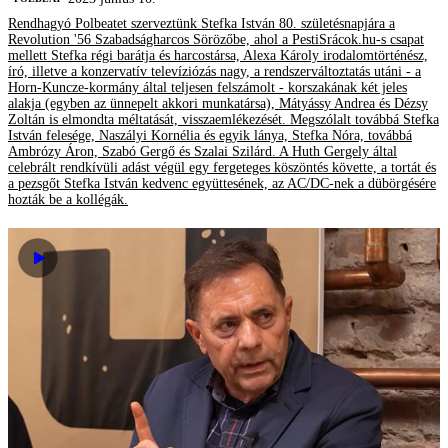
Rendhagyó Polbeatet szerveztünk Stefka István 80. születésnapjára a
Revolution '56 Szabadságharcos Sörözőbe, ahol a PestiSrácok.hu-s csapat
mellett Stefka régi barátja és harcostársa, Alexa Károly irodalomtörténész,
író, illetve a konzervatív televíziózás nagy, a rendszerváltoztatás utáni - a
Horn-Kuncze-kormány által teljesen felszámolt - korszakának két jeles
alakja (egyben az ünnepelt akkori munkatársa), Mátyássy Andrea és Dézsy
Zoltán is elmondta méltatását, visszaemlékezését. Megszólalt továbbá Stefka
István felesége, Naszályi Kornélia és egyik lánya, Stefka Nóra, továbbá
Ambrózy Áron, Szabó Gergő és Szalai Szilárd. A Huth Gergely által
celebrált rendkívüli adást végül egy fergeteges köszöntés követte, a tortát és
a pezsgőt Stefka István kedvenc együttesének, az AC/DC-nek a dübörgésére
hozták be a kollégák.