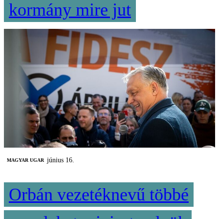
kormány mire jut
június 16.
MAGYAR UGAR
Orbán vezetéknevű többé