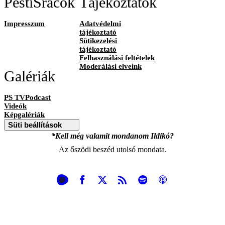
PestiSrácok
Tájékoztatók
Impresszum
Adatvédelmi
tájékoztató
Sütikezelési
tájékoztató
Felhasználási feltételek
Moderálási elveink
Galériák
PS TVPodcast
Videók
Képgalériák
Süti beállítások
*Kell még valamit mondanom Ildikó?
Az őszödi beszéd utolsó mondata.