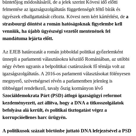
büntetőjog módosításáról, de a jelek szerint Kövesi idő előtti
felmentése az igazságszolgáltatás függetlenségét féltő bírák és
ügyészek elhallgattatását célozta. Kövesi nem kért kártérítést, de
a
strasbourgi döntést a román hatóságoknak figyelembe kell
venniük, ha újabb ügyészségi vezetőt mentenének fel
mandátuma lejárta előtt.
Az EJEB határozatát a román jobboldal politikai győzelemként
ünnepli a parlamenti választásokra készülő Romániában, az utóbbi
négy évben ugyanis a belpolitikai csatározások fő témája volt az
igazságszolgáltatás. A 2016-os parlamenti választásokat fölényesen
megnyerő, szövetségesei révén a parlamentben jelenleg is
többséggel rendelkező, tavaly őszig kormányon lévő
Szociáldemokrata Párt (PSD) átfogó igazságügyi reformot
kezdeményezett, azt állítva, hogy a DNA a titkosszolgálatok
befolyása alá került, és politikai tisztogatást végez a
korrupcióellenes harc ürügyén.
A politikusok százait börtönbe juttató DNA lefejezésével a PSD