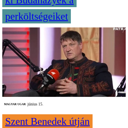
ki Budaházyék a
perköltségeiket
június 15.
MAGYAR UGAR
Szent Benedek útján