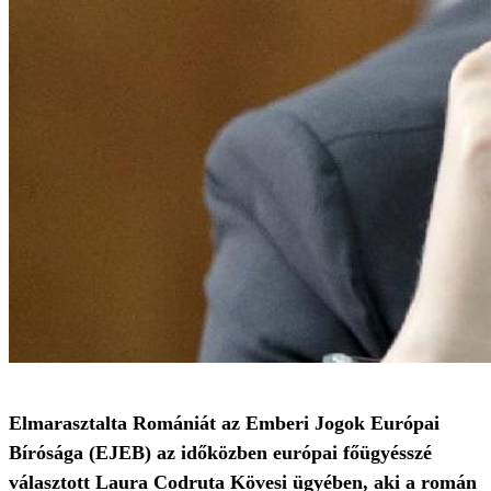
Elmarasztalta Romániát az Emberi Jogok Európai
Bírósága (EJEB) az időközben európai főügyésszé
választott Laura Codruta Kövesi ügyében, aki a román