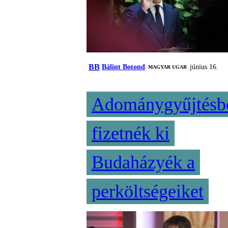
BB
Bálint Botond
június 16.
MAGYAR UGAR
Adománygyűjtésb
fizetnék ki
Budaházyék a
perköltségeiket