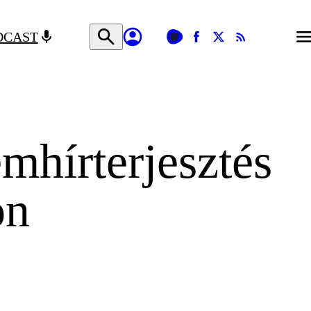
DCAST
mhírterjesztés
on