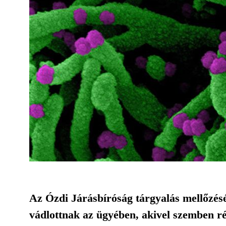
Az Ózdi Járásbíróság tárgyalás mellőzésé
vádlottnak az ügyében, akivel szemben rémh