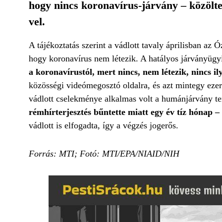
hogy nincs koronavírus-járvány – közölte
vel.
A tájékoztatás szerint a vádlott tavaly áprilisban az 
hogy koronavírus nem létezik. A hatályos járványügy
a koronavírustól, mert nincs, nem létezik, nincs il
közösségi videómegosztó oldalra, és azt mintegy ezerö
vádlott cselekménye alkalmas volt a humánjárvány ter
rémhírterjesztés bűntette miatt egy év tíz hónap – 
vádlott is elfogadta, így a végzés jogerős.
Forrás: MTI; Fotó: MTI/EPA/NIAID/NIH