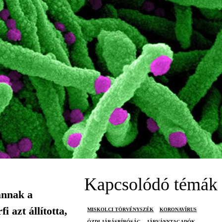
Kapcsolódó témák
annak a
 azt állította,
MISKOLCI TÖRVÉNYSZÉK
KORONAVÍRUS
ÓZDI JÁRÁSBÍRÓSÁG
JÁRVÁNYTAGADÓK