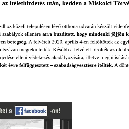
 az ítélethirdetés után, kedden a Miskolci Tör
Ózdhoz közeli településen lévő otthona udvarán készült videofelv
i szabályok ellenére
arra buzdított, hogy mindenki jöjjön ki
yen betegség.
A felvételt 2020. április 4-én feltöltötték az eg
tszázan megtekintették. Később a felvételt törölték az oldalró
jedése elleni védekezés akadályozására, illetve meghiúsításár
két évre felfüggesztett – szabadságvesztésre ítélték.
A dönté