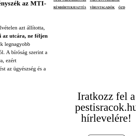
vényszék az MTI-
RÉMHÍRTERJESZTÉS
VÍRUSTAGADÓK
ÓZD
ételen azt állította,
 az utcára, ne féljen
yik legnagyobb
l. A bíróság szerint a
a, ezért
st az ügyészség és a
Iratkozz fel a
pestisracok.h
hírlevelére!