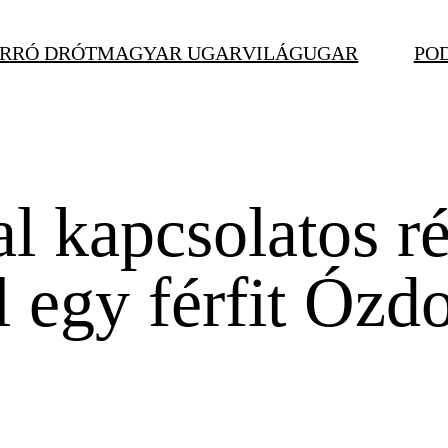
RRÓ DRÓT
MAGYAR UGAR
VILÁGUGAR
PO
l kapcsolatos ré
el egy férfit Ózd