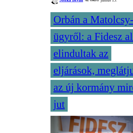
Stefka István
június 15.
AZ ÖREG
Orbán a Matolcsy
ügyről: a Fidesz al
elindultak az
eljárások, meglátj
az új kormány mir
jut