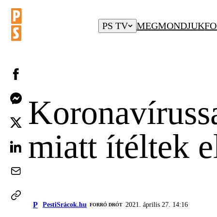
PS TV
MEGMONDJUK
FO
Koronavírussa
miatt ítéltek 
P
PestiSrácok.hu
2021. április 27. 14:16
FORRÓ DRÓT