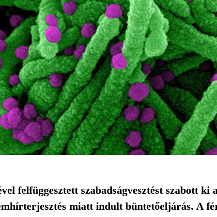
vel felfüggesztett szabadságvesztést szabott ki 
írterjesztés miatt indult büntetőeljárás. A férfi